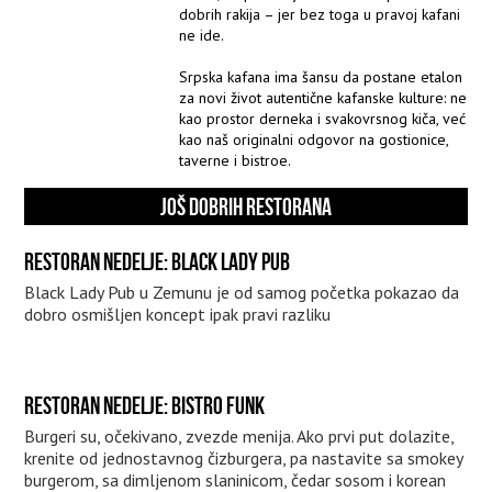
dobrih rakija – jer bez toga u pravoj kafani
ne ide.
Srpska kafana ima šansu da postane etalon
za novi život autentične kafanske kulture: ne
kao prostor derneka i svakovrsnog kiča, već
kao naš originalni odgovor na gostionice,
taverne i bistroe.
JOŠ DOBRIH RESTORANA
RESTORAN NEDELJE: BLACK LADY PUB
Black Lady Pub u Zemunu je od samog početka pokazao da
dobro osmišljen koncept ipak pravi razliku
RESTORAN NEDELJE: BISTRO FUNK
Burgeri su, očekivano, zvezde menija. Ako prvi put dolazite,
krenite od jednostavnog čizburgera, pa nastavite sa smokey
burgerom, sa dimljenom slaninicom, čedar sosom i korean