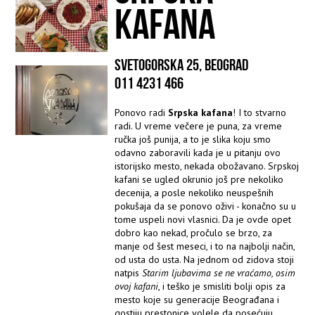
KAFANA
SVETOGORSKA 25, BEOGRAD
011 4231 466
Ponovo radi
Srpska kafana
! I to stvarno
radi. U vreme večere je puna, za vreme
ručka još punija, a to je slika koju smo
odavno zaboravili kada je u pitanju ovo
istorijsko mesto, nekada obožavano. Srpskoj
kafani se ugled okrunio još pre nekoliko
decenija, a posle nekoliko neuspešnih
pokušaja da se ponovo oživi - konačno su u
tome uspeli novi vlasnici. Da je ovde opet
dobro kao nekad, pročulo se brzo, za
manje od šest meseci, i to na najbolji način,
od usta do usta. Na jednom od zidova stoji
natpis
Starim ljubavima se ne vraćamo, osim
ovoj kafani
, i teško je smisliti bolji opis za
mesto koje su generacije Beograđana i
gostiju prestonice volele da posećuju,