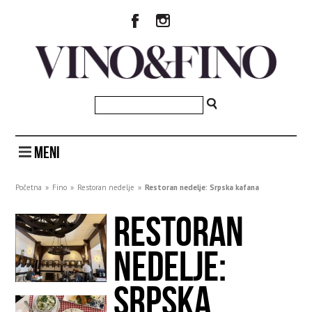
MENI
Početna
»
Fino
»
Restoran nedelje
»
Restoran nedelje: Srpska kafana
RESTORAN
NEDELJE:
SRPSKA