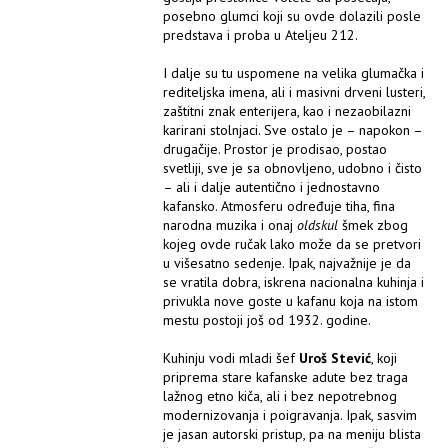
posebno glumci koji su ovde dolazili posle
predstava i proba u Ateljeu 212.
I dalje su tu uspomene na velika glumačka i
rediteljska imena, ali i masivni drveni lusteri,
zaštitni znak enterijera, kao i nezaobilazni
karirani stolnjaci. Sve ostalo je – napokon –
drugačije. Prostor je prodisao, postao
svetliji, sve je sa obnovljeno, udobno i čisto
– ali i dalje autentično i jednostavno
kafansko. Atmosferu određuje tiha, fina
narodna muzika i onaj
oldskul
šmek zbog
kojeg ovde ručak lako može da se pretvori
u višesatno sedenje. Ipak, najvažnije je da
se vratila dobra, iskrena nacionalna kuhinja i
privukla nove goste u kafanu koja na istom
mestu postoji još od 1932. godine.
Kuhinju vodi mladi šef
Uroš Stević
, koji
priprema stare kafanske adute bez traga
lažnog etno kiča, ali i bez nepotrebnog
modernizovanja i poigravanja. Ipak, sasvim
je jasan autorski pristup, pa na meniju blista