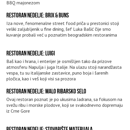
BBQ majonezom
RESTORAN NEDELJE: BRIX & BUNS
Iza nove, fenomenalne street food priča u prestonici stoji
veliki zaljubljenik u fine dining, šef Luka Bašić čije smo
kuvanje probali već u poznatim beogradskim restoranima
RESTORAN NEDELJE: LUIGI
Baš kao i hrana, i enterijer je osmišljen tako da prizove
atmosferu Napulja i juga Italije. Na ulazu stoji narandžasta
vespa, tu su italijanske zastavice, puno boja i šarenih
pločica, kao i veš koji visi sa prozora
RESTORAN NEDELJE: MALO RIBARSKO SELO
Ovaj restoran poznat je po ukusima Jadrana, sa fokusom na
svežu ribu i morske plodove, koji se svakodnevno dopremaju
iz Crne Gore
RESTORAN NEDELJE: STOVARIŠTE MATERIJALA