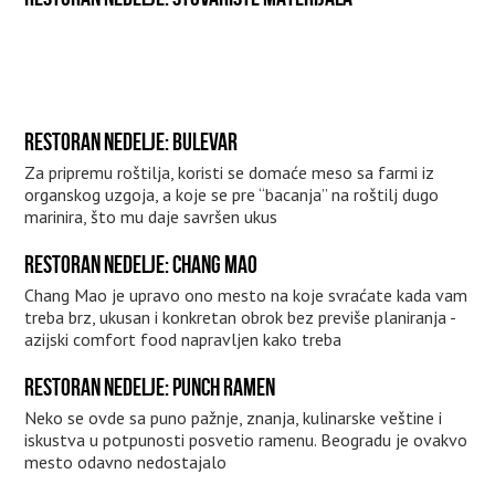
RESTORAN NEDELJE: BULEVAR
Za pripremu roštilja, koristi se domaće meso sa farmi iz
organskog uzgoja, a koje se pre “bacanja” na roštilj dugo
marinira, što mu daje savršen ukus
RESTORAN NEDELJE: CHANG MAO
Chang Mao je upravo ono mesto na koje svraćate kada vam
treba brz, ukusan i konkretan obrok bez previše planiranja -
azijski comfort food napravljen kako treba
RESTORAN NEDELJE: PUNCH RAMEN
Neko se ovde sa puno pažnje, znanja, kulinarske veštine i
iskustva u potpunosti posvetio ramenu. Beogradu je ovakvo
mesto odavno nedostajalo