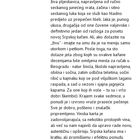
živa pljeskavica, napravljena od ručno
seckanog junećeg vrata, začina i sitno
seckanog luka koja se služi kao hladno
predjelo uz prepečen hleb. Jaka je, punog
ukusa, drugačija od one čuvene valjevske i
definitivno jedan od razloga za posetu
novoj Srpskoj kafani. Ali, ako dolazite na
„živu“ - imajte na umu da je na meniju samo
utorkom i petkom. Posle toga, na sto
dolaze jela zbog kojih su ovakve kafane
decenijama bile omiljena mesta za ručak u
Beogradu - natur šnicla, školski napravljena,
obilna i sočna, zatim odlična teletina, sočni
ribić u kajmaku koji se pod viljuškom lagano
raspada, a sad u sezoni i sjajna jagnjeća
kapama. Za one koji ih vole – tu su i vrlo
dobri škembići. Krajem svake sedmice, u
ponudi je i izvrsno vruće praseće pečenje.
Sve je dobro, pošteno i znalački
pripremljeno. Vinska karta je
zadovoljavajuća, sa nekoliko pristojnih vina,
ali već su nam najavili da upravo rade novu,
autentičnu i opširniju. Srpska kafana ima i
kratku, ali promišljenu i efektnu ponudu