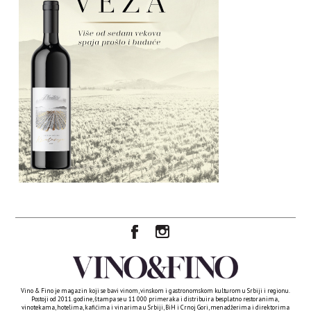
Vino & Fino je magazin koji se bavi vinom, vinskom i gastronomskom kulturom u Srbiji i regionu.
Postoji od 2011. godine, štampa se u 11 000 primeraka i distribuira besplatno restoranima,
vinotekama, hotelima, kafićima i vinarima u Srbiji, BiH i Crnoj Gori, menadžerima i direktorima