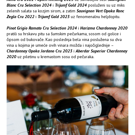
Blanc Cru Selection 2024
i
Trijumf Gold 2024
posluženi su uz miks
zelenih salata sa kozjim sirom, a zatim
Sauvignon Vert Opoka Ronc
Zegla Cru 2022
i
Trijumf Gold 2023
uz fenomenalnu heljdopitu.
Pinot Grigio Ramato Cru Selection 2024
i
Harizma Chardonnay 2020
pratili su hrskavu pitu sa šumskim pečurkama, sosom od golice i
čipsom od bukovače. Kao poslednja bela vina poslužena su dva
vina u kojima je umeće ovih vinara možda i najočiglednije –
Chardonnay Opoka Jordano Cru 2023
i
Aberdar Superior Chardonnay
2020
uz piletinu u kremastom sosu od pečuraka.