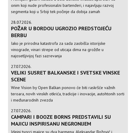
onim koji nude profesionalni bartenderi, i najavljuju razvoj
segmenta koji u Srbiji tek počinje da dobija zamah
28.07.2026.
POŽAR U BORDOU UGROZIO PREDSTOJEĆU
BERBU
Iako je prirodna katastrofa za sada zaobišla istorijske
vinograde, vinari strepe od uticaja dima na grožđe u
najosetljivijoj fazi sazrevanja
27.07.2026.
VELIKI SUSRET BALKANSKE I SVETSKE VINSKE
SCENE
Wine Vision by Open Balkan ponovo će biti raskršće važnih
teroara, novih vinskih otkrića, tradicije i inovacije, autohtonih sorti
i međunarodnih zvezda
27.07.2026.
CAMPARI I BOOZE BORNS PREDSTAVILI SU
MAJICU INSPIRISANU NEGRONIJEM
Idejni tvorci majice su dva barmena, Aleksandar Božović i