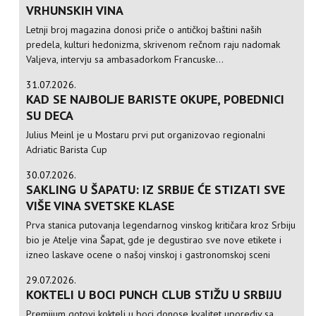
VRHUNSKIH VINA
Letnji broj magazina donosi priče o antičkoj baštini naših
predela, kulturi hedonizma, skrivenom rečnom raju nadomak
Valjeva, intervju sa ambasadorkom Francuske...
31.07.2026.
KAD SE NAJBOLJE BARISTE OKUPE, POBEDNICI
SU DECA
Julius Meinl je u Mostaru prvi put organizovao regionalni
Adriatic Barista Cup
30.07.2026.
SAKLING U ŠAPATU: IZ SRBIJE ĆE STIZATI SVE
VIŠE VINA SVETSKE KLASE
Prva stanica putovanja legendarnog vinskog kritičara kroz Srbiju
bio je Atelje vina Šapat, gde je degustirao sve nove etikete i
izneo laskave ocene o našoj vinskoj i gastronomskoj sceni
29.07.2026.
KOKTELI U BOCI PUNCH CLUB STIŽU U SRBIJU
Premijum gotovi kokteli u boci donose kvalitet uporediv sa