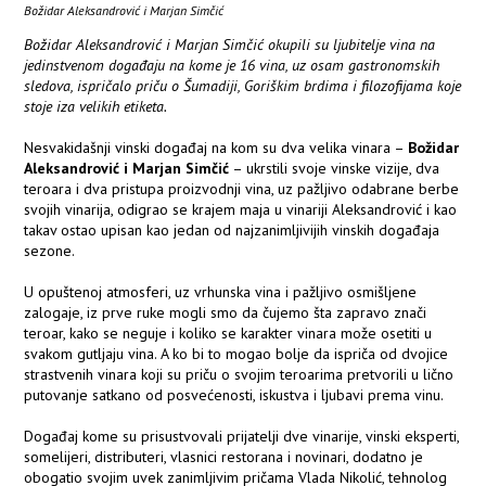
Božidar Aleksandrović i Marjan Simčić
Božidar Aleksandrović i Marjan Simčić okupili su ljubitelje vina na
jedinstvenom događaju na kome je 16 vina, uz osam gastronomskih
sledova, ispričalo priču o Šumadiji, Goriškim brdima i filozofijama koje
stoje iza velikih etiketa.
Nesvakidašnji vinski događaj na kom su dva velika vinara –
Božidar
Aleksandrović i Marjan Simčić
– ukrstili svoje vinske vizije, dva
teroara i dva pristupa proizvodnji vina, uz pažljivo odabrane berbe
svojih vinarija, odigrao se krajem maja u vinariji Aleksandrović i kao
takav ostao upisan kao jedan od najzanimljivijih vinskih događaja
sezone.
U opuštenoj atmosferi, uz vrhunska vina i pažljivo osmišljene
zalogaje, iz prve ruke mogli smo da čujemo šta zapravo znači
teroar, kako se neguje i koliko se karakter vinara može osetiti u
svakom gutljaju vina. A ko bi to mogao bolje da ispriča od dvojice
strastvenih vinara koji su priču o svojim teroarima pretvorili u lično
putovanje satkano od posvećenosti, iskustva i ljubavi prema vinu.
Događaj kome su prisustvovali prijatelji dve vinarije, vinski eksperti,
somelijeri, distributeri, vlasnici restorana i novinari, dodatno je
obogatio svojim uvek zanimljivim pričama Vlada Nikolić, tehnolog