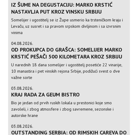
IZ ŠUME NA DEGUSTACIJU: MARKO KRSTIĆ
NASTAVLJA PUT KROZ VINSKU SRBIJU
Somelijer i ugostitelj se iz Župe usmerio ka trsteničkom kraju i
Levaču, uz susret i sa pravom srpskom divljinom i sa izvrsnim
vinima
04.08.2026.
OD PROKUPCA DO GRAŠCA: SOMELIJER MARKO
KRSTIĆ PEŠAČI 500 KILOMETARA KROZ SRBIJU
U narednih 18 dana somelijer i ugostitelj posetiće 22 vinarije,
10 manastira i pet vinskih rejona Srbije, podižući svest o dve
važne sorte
03.08.2026.
KRAJ RADA ZA GEUM BISTRO
Bio je jedan od prvih ruskih lokala u prestonici koje smo
zavoleli, i zbog atmosfere i zbog savremene, sezonske i
autorske hrane
03.08.2026.
OUTSTANDING SERBIA: OD RIMSKIH CAREVA DO