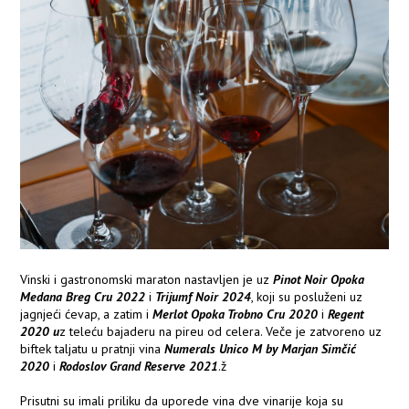
Vinski i gastronomski maraton nastavljen je uz
Pinot Noir Opoka
Medana Breg Cru 2022
i
Trijumf Noir 2024
, koji su posluženi uz
jagnjeći ćevap, a zatim i
Merlot Opoka Trobno Cru 2020
i
Regent
2020 u
z teleću bajaderu na pireu od celera. Veče je zatvoreno uz
biftek taljatu u pratnji vina
Numerals Unico M by Marjan Simčić
2020
i
Rodoslov Grand Reserve 2021
.ž
Prisutni su imali priliku da uporede vina dve vinarije koja su