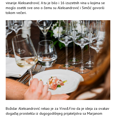
vinarije Aleksandrović. A tu je bilo i 16 izuzetnih vina u kojima se
moglo osetiti sve ono o čemu su Aleksandrović i Simčić govorili
tokom večeri.
Božidar Aleksandrović rekao je za
Vino&Fino
da je ideja za ovakav
događaj proistekla iz dugogodišnjeg prijateljstva sa Marjanom