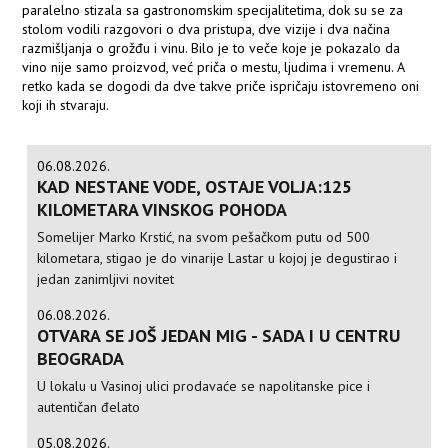
paralelno stizala sa gastronomskim specijalitetima, dok su se za
stolom vodili razgovori o dva pristupa, dve vizije i dva načina
razmišljanja o grožđu i vinu. Bilo je to veče koje je pokazalo da
vino nije samo proizvod, već priča o mestu, ljudima i vremenu. A
retko kada se dogodi da dve takve priče ispričaju istovremeno oni
koji ih stvaraju.
06.08.2026.
KAD NESTANE VODE, OSTAJE VOLJA:125
KILOMETARA VINSKOG POHODA
Somelijer Marko Krstić, na svom pešačkom putu od 500
kilometara, stigao je do vinarije Lastar u kojoj je degustirao i
jedan zanimljivi novitet
06.08.2026.
OTVARA SE JOŠ JEDAN MIG - SADA I U CENTRU
BEOGRADA
U lokalu u Vasinoj ulici prodavaće se napolitanske pice i
autentičan đelato
05.08.2026.