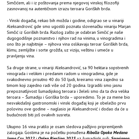
Simčićem, ali i iz poštovanja prema njegovoj vinskoj filozofiji
zasnovanoj na autentičnom izrazu teroara Goriških brda.
- Vinski događaj, rekao bih možda i godine, odigrao se u vinariji
Aleksandrović gde smo ugostili poznatu slovenačku vinariju Marjan
Simčić iz Goriških brda. Razlog zašto je odabran Simčić je naše
dugogodišnje poznanstvo i njihov rad na vinima, u vinogradima i
ono što je najbitnije – njihova vina oslikavaju teroar Goriških brda,
klimu, zemljište i sorte grožđa, uz viziju, veštinu i umeće u
pravljenju vina.
Sa druge strane, u vinariji Aleksandrović, sa 90 hektara sopstvenih
vinograda i velikim i predanim radom u vinogradima, gde je
svakodnevno prisutno 40 do 50 ljudi, kreiramo vina zajedno sa
timom koji zajedno radi više od 20 godina. Izgradili smo jasnu
prepoznatljivost šumadijskog teroara i želeli smo da ta dva velika
teroara – Šumadiju i Goriška brda – uporedimo. To je za mene bio
nesvakidašnji gastronomski i vinski događaj koji je obeležio prvu
polovinu ove godine – naglasio je Aleksandrović i dodao da će u
budućnosti biti još ovakvih susreta.
Ukupno 16 vina pratilo je osam sledova pažljivo pripremljenih
zalogaja. Gostima je na početku ponuđena
Ribolla Opoka Medana
Jama Cru 2022
i
Oplen Riesling 2023
uz šumadijski suši.
Sauvignon