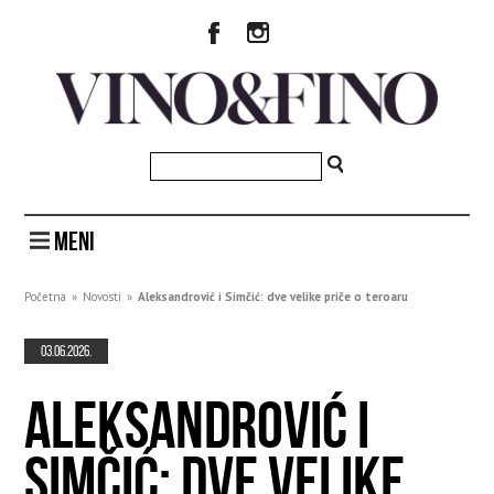
MENI
Početna
»
Novosti
»
Aleksandrović i Simčić: dve velike priče o teroaru
03.06.2026.
ALEKSANDROVIĆ I
SIMČIĆ: DVE VELIKE