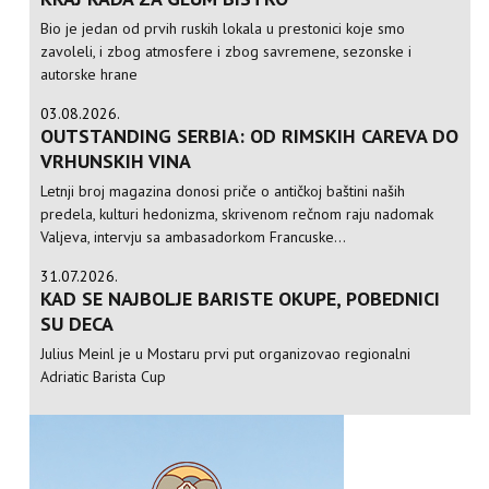
Bio je jedan od prvih ruskih lokala u prestonici koje smo
zavoleli, i zbog atmosfere i zbog savremene, sezonske i
autorske hrane
03.08.2026.
OUTSTANDING SERBIA: OD RIMSKIH CAREVA DO
VRHUNSKIH VINA
Letnji broj magazina donosi priče o antičkoj baštini naših
predela, kulturi hedonizma, skrivenom rečnom raju nadomak
Valjeva, intervju sa ambasadorkom Francuske...
31.07.2026.
KAD SE NAJBOLJE BARISTE OKUPE, POBEDNICI
SU DECA
Julius Meinl je u Mostaru prvi put organizovao regionalni
Adriatic Barista Cup