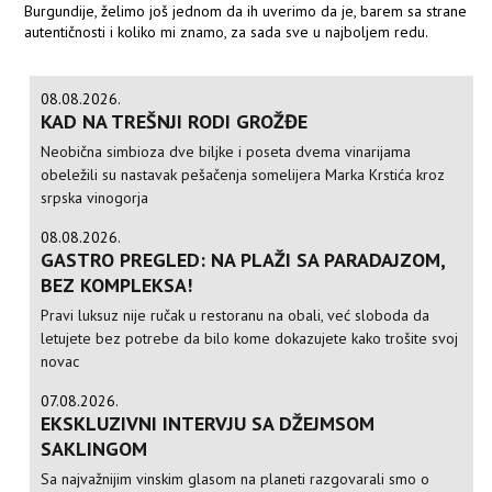
Burgundije, želimo još jednom da ih uverimo da je, barem sa strane
autentičnosti i koliko mi znamo, za sada sve u najboljem redu.
08.08.2026.
KAD NA TREŠNJI RODI GROŽĐE
Neobična simbioza dve biljke i poseta dvema vinarijama
obeležili su nastavak pešačenja somelijera Marka Krstića kroz
srpska vinogorja
08.08.2026.
GASTRO PREGLED: NA PLAŽI SA PARADAJZOM,
BEZ KOMPLEKSA!
Pravi luksuz nije ručak u restoranu na obali, već sloboda da
letujete bez potrebe da bilo kome dokazujete kako trošite svoj
novac
07.08.2026.
EKSKLUZIVNI INTERVJU SA DŽEJMSOM
SAKLINGOM
Sa najvažnijim vinskim glasom na planeti razgovarali smo o