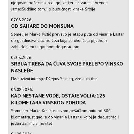
njegovim počecima, o dugoj karijeri i stvaranju brenda
JamesSuckling.com, i o budućnosti vinske Srbije
07.08.2026.
OD SAHARE DO MONSUNA
Somelijer Marko Ristić prevalio je etapu puta od vinarije Lastar
do gazdinstva Cilić po žezi koja se okončala pljuskom,
zahlađenjem i ugodnom degustacijom
07.08.2026.
SRBIJA TREBA DA ČUVA SVOJE PRELEPO VINSKO
NASLEĐE
Ekskluzivni intervju: Džejms Sakling, vinski kritičar
06.08.2026.
KAD NESTANE VODE, OSTAJE VOLJA:125
KILOMETARA VINSKOG POHODA
Somelijer Marko Krstić, na svom pešačkom putu od 500
kilometara, stigao je do vinarije Lastar u kojoj je degustirao i
jedan zanimljivi novitet