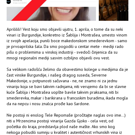
Aprililili! Vest koju smo objavili ujutru, 1. aprila, o tome da su neki
vinari iz Burgundije, konkretno iz Šablija i Montrašea, umesto vinom
iz svojih apelacija, punili boce makedonskom smederevkom - samo
je prvoaprilska šala. Da smo pogodili u centar mete - mediji rado
pišu o problemima u vinskoj industriji - svedoči činjenica da su
mnogi regionalni mediji sasvim ozbiljno objavili ovu vest.
Sa velikom radošću želimo da obavestimo kolege u medijima da je
čast vinske Burgundije, i našeg dragog suseda, Severne
Makedonije, u potpunosti sačuvana - ne, ne znamo ni za jednu
vinariju koja se bavi takvim radnjama, niti verujemo da bi se slavne
kuće Šablija i Montrašea uopšte bavile takvim praksama, niti bi
smederevka, makar i barikirana u francuskim buradima, ikada mogla
da na nepcu i nosu znalca prođe kao šardone.
Ne postoji ni enolog Tele Repomaše (pročitajte naglas ovo ime...)
niti u Mrzencima postoji vinarija Gazda Gjoko - cela vest, od
početka do kraja, predstavlja plod naše mašte. Ako smo kog
nekoga pobudili sumnju u kvalitet i autentičnost vrhunskih vina iz