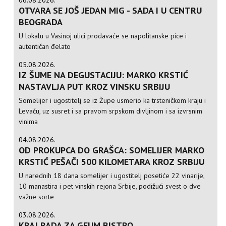
06.08.2026.
OTVARA SE JOŠ JEDAN MIG - SADA I U CENTRU
BEOGRADA
U lokalu u Vasinoj ulici prodavaće se napolitanske pice i
autentičan đelato
05.08.2026.
IZ ŠUME NA DEGUSTACIJU: MARKO KRSTIĆ
NASTAVLJA PUT KROZ VINSKU SRBIJU
Somelijer i ugostitelj se iz Župe usmerio ka trsteničkom kraju i
Levaču, uz susret i sa pravom srpskom divljinom i sa izvrsnim
vinima
04.08.2026.
OD PROKUPCA DO GRAŠCA: SOMELIJER MARKO
KRSTIĆ PEŠAČI 500 KILOMETARA KROZ SRBIJU
U narednih 18 dana somelijer i ugostitelj posetiće 22 vinarije,
10 manastira i pet vinskih rejona Srbije, podižući svest o dve
važne sorte
03.08.2026.
KRAJ RADA ZA GEUM BISTRO