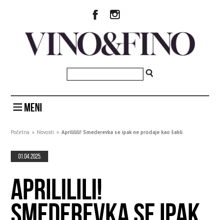
MENI
Početna
»
Novosti
»
Aprililili! Smederevka se ipak ne prodaje kao šabli
01.04.2025.
APRILILILI!
SMEDEREVKA SE IPAK