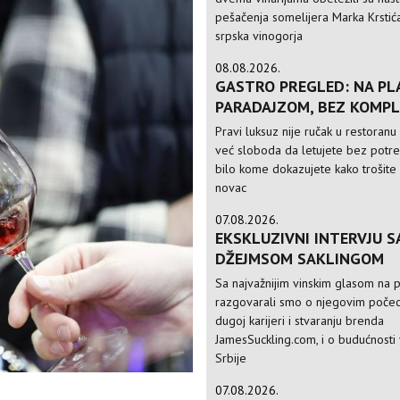
pešačenja somelijera Marka Krstić
srpska vinogorja
08.08.2026.
GASTRO PREGLED: NA PLA
PARADAJZOM, BEZ KOMPL
Pravi luksuz nije ručak u restoranu 
već sloboda da letujete bez potr
bilo kome dokazujete kako trošite
novac
07.08.2026.
EKSKLUZIVNI INTERVJU S
DŽEJMSOM SAKLINGOM
Sa najvažnijim vinskim glasom na p
razgovarali smo o njegovim počec
dugoj karijeri i stvaranju brenda
JamesSuckling.com, i o budućnosti 
Srbije
07.08.2026.