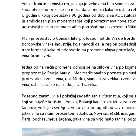
Velika francuska vinska regija koja je vekovima bila sinonim za t
sada otvoreno priznaje da mora da se menja kako bi ostala rel
U godini u kojoj obeležava 90 godina od dobijanja AOC statusa,
je ambiciozan plan modernizacije koji podrazumeva nove stilove
agresivniji nastup prema mlađim potrošačima i izvoznim tržišti
Plan je predstavio Conseil Interprofessionnel du Vin de Bordea
bordovske vinske industrije, koja navodi da je region poslednj
transformaciji kako bi odgovorio na promene ukusa potrošača, 
vina širom sveta.
Jedna od najvećih promena odnosi se na stilove vina po kojim
prepoznatljiv. Regija Antr du Mer, tradicionalno poznata po suv
proizvodi i crvena vina, dok Medok, sinonim za velika crvena vi
vina, oslanjajući se na tradiciju iz 18. veka.
Posebno zanimljiv je i pokušaj redefinisanja
claret
stila, koji se
koji se najviše koristio u Velikoj Britaniji kao krovni izraz za 
laganije, voćnije i svežije crveno vino, prilagođeno savremeni
pitka vina sa nižim procentom alkohola. Novi
claret
stil, inaugu
Paris, podrazumeva lagana, pitka vina sa vrlo malo tanina, pog