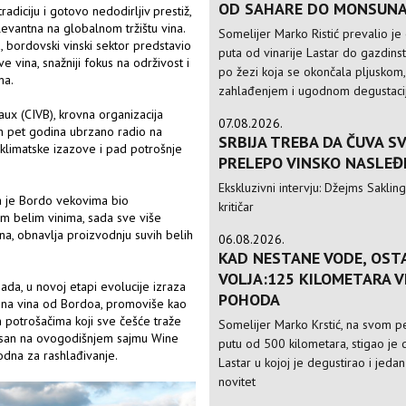
OD SAHARE DO MONSUN
radiciju i gotovo nedodirljiv prestiž,
evantna na globalnom tržištu vina.
Somelijer Marko Ristić prevalio je
 bordovski vinski sektor predstavio
puta od vinarije Lastar do gazdinst
 vina, snažniji fokus na održivost i
po žezi koja se okončala pljuskom,
ma.
zahlađenjem i ugodnom degustac
ux (CIVB), krovna organizacija
07.08.2026.
ih pet godina ubrzano radio na
SRBIJA TREBA DA ČUVA S
klimatske izazove i pad potrošnje
PRELEPO VINSKO NASLEĐ
Ekskluzivni intervju: Džejms Sakling,
a je Bordo vekovima bio
kritičar
im belim vinima, sada sve više
na, obnavlja proizvodnju suvih belih
06.08.2026.
KAD NESTANE VODE, OST
VOLJA:125 KILOMETARA 
 sada, u novoj etapi evolucije izraza
POHODA
crvena vina od Bordoa, promoviše kao
m potrošačima koji sve češće traže
Somelijer Marko Krstić, na svom 
risan na ovogodišnjem sajmu Wine
putu od 500 kilometara, stigao je d
odna za rashlađivanje.
Lastar u kojoj je degustirao i jedan
novitet