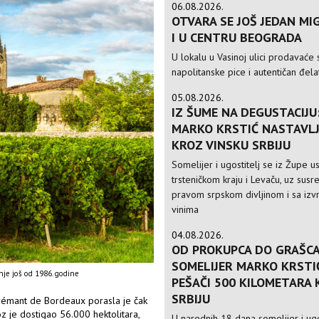
06.08.2026.
OTVARA SE JOŠ JEDAN MIG
I U CENTRU BEOGRADA
U lokalu u Vasinoj ulici prodavaće 
napolitanske pice i autentičan đela
05.08.2026.
IZ ŠUME NA DEGUSTACIJU
MARKO KRSTIĆ NASTAVLJ
KROZ VINSKU SRBIJU
Somelijer i ugostitelj se iz Župe 
trsteničkom kraju i Levaču, uz susre
pravom srpskom divljinom i sa izv
vinima
04.08.2026.
OD PROKUPCA DO GRAŠCA
SOMELIJER MARKO KRSTI
nje još od 1986. godine
PEŠAČI 500 KILOMETARA
SRBIJU
Crémant de Bordeaux porasla je čak
z je dostigao 56.000 hektolitara,
U narednih 18 dana somelijer i ugo