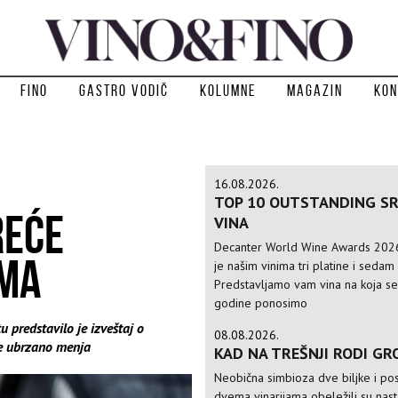
Fino
Gastro vodič
Kolumne
Magazin
Kon
16.08.2026.
TOP 10 OUTSTANDING S
REĆE
VINA
Decanter World Wine Awards 202
AMA
je našim vinima tri platine i sedam 
Predstavljamo vam vina na koja s
godine ponosimo
u predstavilo je izveštaj o
08.08.2026.
se ubrzano menja
KAD NA TREŠNJI RODI GR
Neobična simbioza dve biljke i po
dvema vinarijama obeležili su nas