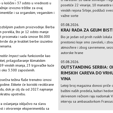
u količini i 37 odsto u vrednosti u
posetiće 22 vinarije, 10 manastira 
žnije izvozno tržište za ovaj
vinskih rejona Srbije, podižući sve
imentiše i sa organskim, veganskim i
važne sorte
03.08.2026.
 ozbiljnim padom proizvodnje. Berba
KRAJ RADA ZA GEUM BIS
m porekla, što je 12 odsto manje
t procenata i sada iznose 86.000
Bio je jedan od prvih ruskih lokala
 tvrde da je kvalitet berbe izuzetno
prestonici koje smo zavoleli, i zbo
omenama.
atmosfere i zbog savremene, sezo
autorske hrane
inable Impact
sada funkcioniše kao
zitet, prilagođavanje klimatskim
03.08.2026.
9 vinskih imanja, 23 trgovačke kuće
OUTSTANDING SERBIA: O
i oko 3.300 zaposlenih.
RIMSKIH CAREVA DO VRH
VINA
osečna težina flaše trenutno iznosi
ine. Etikete će koristiti reciklirane
Letnji broj magazina donosi priče o
du, dok je cilj da od 2027. najmanje
baštini naših predela, kulturi hedo
ekratnu upotrebu.
skrivenom rečnom raju nadomak Va
intervju sa ambasadorkom Francusk
 oslanjanja isključivo na slavu
st i otvorenije eksperimentišu sa