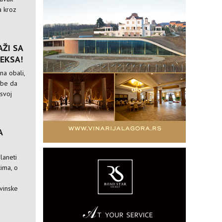
a kroz
ŽI SA
EKSA!
na obali,
ebe da
 svoj
A
laneti
ima, o
vinske