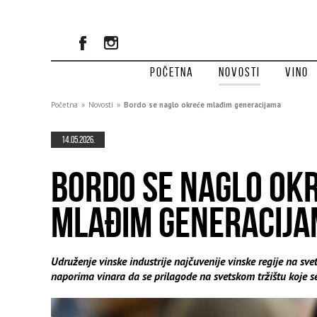
Početna
Novosti
Vino
Početna
»
Novosti
»
Bordo se naglo okreće mlađim generacijama
14.05.2026.
BORDO SE NAGLO OK
MLAĐIM GENERACIJ
Udruženje vinske industrije najčuvenije vinske regije na svet
naporima vinara da se prilagode na svetskom tržištu koje 