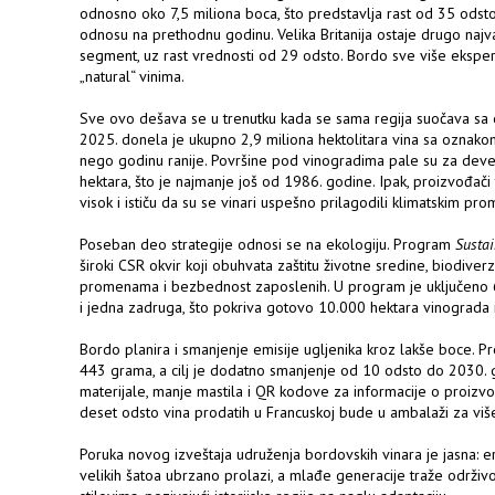
odnosno oko 7,5 miliona boca, što predstavlja rast od 35 odsto 
odnosu na prethodnu godinu. Velika Britanija ostaje drugo najva
segment, uz rast vrednosti od 29 odsto. Bordo sve više eksper
„natural“ vinima.
Sve ovo dešava se u trenutku kada se sama regija suočava sa
2025. donela je ukupno 2,9 miliona hektolitara vina sa oznako
nego godinu ranije. Površine pod vinogradima pale su za deve
hektara, što je najmanje još od 1986. godine. Ipak, proizvođači
visok i ističu da su se vinari uspešno prilagodili klimatskim pr
Poseban deo strategije odnosi se na ekologiju. Program
Susta
široki CSR okvir koji obuhvata zaštitu životne sredine, biodiver
promenama i bezbednost zaposlenih. U program je uključeno 6
i jedna zadruga, što pokriva gotovo 10.000 hektara vinograda 
Bordo planira i smanjenje emisije ugljenika kroz lakše boce. Pr
443 grama, a cilj je dodatno smanjenje od 10 odsto do 2030. god
materijale, manje mastila i QR kodove za informacije o proizvo
deset odsto vina prodatih u Francuskoj bude u ambalaži za viš
Poruka novog izveštaja udruženja bordovskih vinara je jasna: era
velikih šatoa ubrzano prolazi, a mlađe generacije traže održivo