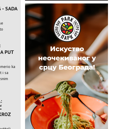
 - SADA
se
to
:
A PUT
usmerio ka
t i sa
rsnim
:
Ć
 KROZ
stitelj