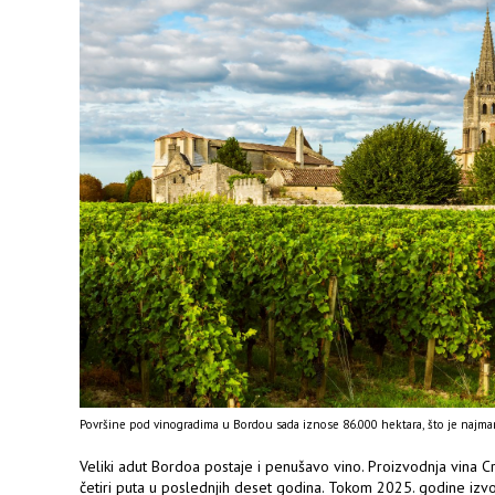
Površine pod vinogradima u Bordou sada iznose 86.000 hektara, što je najma
Veliki adut Bordoa postaje i penušavo vino. Proizvodnja vina 
četiri puta u poslednjih deset godina. Tokom 2025. godine izvo