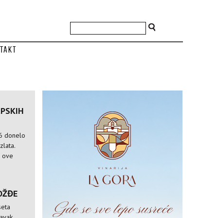
takt
RPSKIH
6 donelo
zlata.
e ove
OŽĐE
seta
tavak