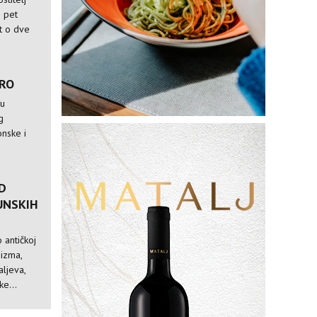
i pet
st o dve
TRO
 u
g
nske i
D
UNSKIH
 antičkoj
nizma,
ljeva,
e...