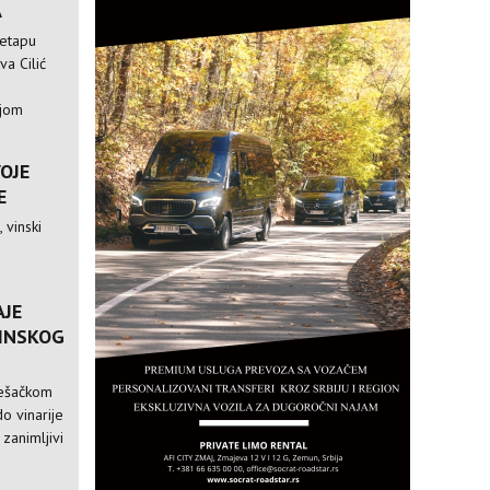
A
 etapu
va Cilić
ijom
VOJE
E
 vinski
AJE
VINSKOG
pešačkom
o vinarije
 zanimljivi