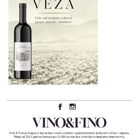
Vino & Fino je magazin koji se bavi vinom, vinskom i gastronomskom kulturom u Srbiji i regionu.
Postoji od 2011. godine, štampa se u 11 000 primeraka i distribuira besplatno restoranima,