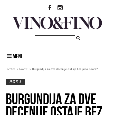
MENI
Početna
»
Novosti
»
Burgundija za dve decenije ostaje bez pino noara?
26.07.2018.
BURGUNDIJA ZA DVE
DECENIJE OSTAJE BEZ