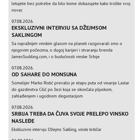
letujete bez potrebe da bilo kome dokazujete kako trošite svoj
novac
07.08.2026.
EKSKLUZIVNI INTERVJU SA DŽEJMSOM
SAKLINGOM
Sa najvažnijim vinskim glasom na planeti razgovarali smo o
njegovim počecima, o dugoj karijeri i stvaranju brenda
JamesSuckling.com, i o budućnosti vinske Srbije
07.08.2026.
OD SAHARE DO MONSUNA
Somelijer Marko Ristić prevalio je etapu puta od vinarije Lastar
do gazdinstva Cilić po žezi koja se okončala pljuskom,
zahlađenjem i ugodnom degustacijom
07.08.2026.
SRBIJA TREBA DA ČUVA SVOJE PRELEPO VINSKO
NASLEĐE
Ekskluzivni intervju: Džejms Sakling, vinski kritičar