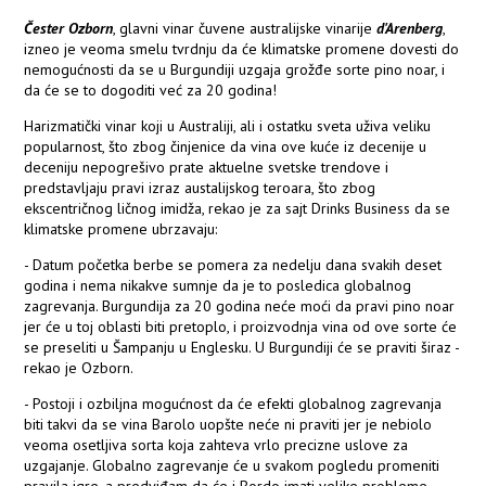
Čester Ozborn
, glavni vinar čuvene australijske vinarije
d'Arenberg
,
izneo je veoma smelu tvrdnju da će klimatske promene dovesti do
nemogućnosti da se u Burgundiji uzgaja grožđe sorte pino noar, i
da će se to dogoditi već za 20 godina!
Harizmatički vinar koji u Australiji, ali i ostatku sveta uživa veliku
popularnost, što zbog činjenice da vina ove kuće iz decenije u
deceniju nepogrešivo prate aktuelne svetske trendove i
predstavljaju pravi izraz austalijskog teroara, što zbog
ekscentričnog ličnog imidža, rekao je za sajt Drinks Business da se
klimatske promene ubrzavaju:
- Datum početka berbe se pomera za nedelju dana svakih deset
godina i nema nikakve sumnje da je to posledica globalnog
zagrevanja. Burgundija za 20 godina neće moći da pravi pino noar
jer će u toj oblasti biti pretoplo, i proizvodnja vina od ove sorte će
se preseliti u Šampanju u Englesku. U Burgundiji će se praviti širaz -
rekao je Ozborn.
- Postoji i ozbiljna mogućnost da će efekti globalnog zagrevanja
biti takvi da se vina Barolo uopšte neće ni praviti jer je nebiolo
veoma osetljiva sorta koja zahteva vrlo precizne uslove za
uzgajanje. Globalno zagrevanje će u svakom pogledu promeniti