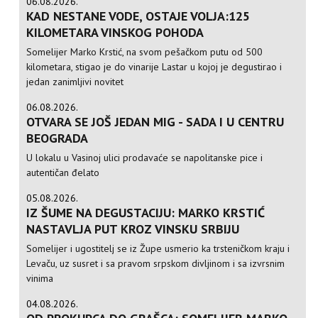
06.08.2026.
KAD NESTANE VODE, OSTAJE VOLJA:125
KILOMETARA VINSKOG POHODA
Somelijer Marko Krstić, na svom pešačkom putu od 500
kilometara, stigao je do vinarije Lastar u kojoj je degustirao i
jedan zanimljivi novitet
06.08.2026.
OTVARA SE JOŠ JEDAN MIG - SADA I U CENTRU
BEOGRADA
U lokalu u Vasinoj ulici prodavaće se napolitanske pice i
autentičan đelato
05.08.2026.
IZ ŠUME NA DEGUSTACIJU: MARKO KRSTIĆ
NASTAVLJA PUT KROZ VINSKU SRBIJU
Somelijer i ugostitelj se iz Župe usmerio ka trsteničkom kraju i
Levaču, uz susret i sa pravom srpskom divljinom i sa izvrsnim
vinima
04.08.2026.