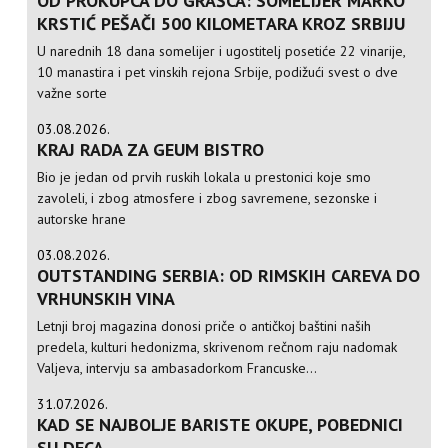
OD PROKUPCA DO GRAŠCA: SOMELIJER MARKO
KRSTIĆ PEŠAČI 500 KILOMETARA KROZ SRBIJU
U narednih 18 dana somelijer i ugostitelj posetiće 22 vinarije,
10 manastira i pet vinskih rejona Srbije, podižući svest o dve
važne sorte
03.08.2026.
KRAJ RADA ZA GEUM BISTRO
Bio je jedan od prvih ruskih lokala u prestonici koje smo
zavoleli, i zbog atmosfere i zbog savremene, sezonske i
autorske hrane
03.08.2026.
OUTSTANDING SERBIA: OD RIMSKIH CAREVA DO
VRHUNSKIH VINA
Letnji broj magazina donosi priče o antičkoj baštini naših
predela, kulturi hedonizma, skrivenom rečnom raju nadomak
Valjeva, intervju sa ambasadorkom Francuske...
31.07.2026.
KAD SE NAJBOLJE BARISTE OKUPE, POBEDNICI
SU DECA