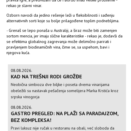
pravila igre, a predviđam da će i Bordo imati velike probleme -
rekao je slavni vinar.
Ozborn navodi da jedino rešenje leži u fleksibilnosti i sađenju
alternativnih sorti koje su bolje prilagođene toplim podnebljima.
- Grenaš se lepo ponaša u Australiji, a širaz može biti zamenjen
sortom mencia, jer imaju slične karakteristike - rekao je, dodavši da
se efektima globalnog zagrevanja može delimično parirati i
pravljenjem biodinamičnih vina, čime se, sa uspehom, bavi i
njegova kuća.
08.08.2026.
KAD NA TREŠNJI RODI GROŽĐE
Neobična simbioza dve biljke i poseta dvema vinarijama
obeležili su nastavak pešačenja somelijera Marka Krstića kroz
srpska vinogorja
08.08.2026.
GASTRO PREGLED: NA PLAŽI SA PARADAJZOM,
BEZ KOMPLEKSA!
Pravi luksuz nije ručak u restoranu na obali, već sloboda da