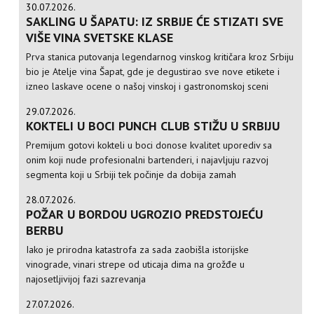
30.07.2026.
SAKLING U ŠAPATU: IZ SRBIJE ĆE STIZATI SVE
VIŠE VINA SVETSKE KLASE
Prva stanica putovanja legendarnog vinskog kritičara kroz Srbiju
bio je Atelje vina Šapat, gde je degustirao sve nove etikete i
izneo laskave ocene o našoj vinskoj i gastronomskoj sceni
29.07.2026.
KOKTELI U BOCI PUNCH CLUB STIŽU U SRBIJU
Premijum gotovi kokteli u boci donose kvalitet uporediv sa
onim koji nude profesionalni bartenderi, i najavljuju razvoj
segmenta koji u Srbiji tek počinje da dobija zamah
28.07.2026.
POŽAR U BORDOU UGROZIO PREDSTOJEĆU
BERBU
Iako je prirodna katastrofa za sada zaobišla istorijske
vinograde, vinari strepe od uticaja dima na grožđe u
najosetljivijoj fazi sazrevanja
27.07.2026.