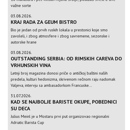
važne sorte
03.08.2026.
KRAJ RADA ZA GEUM BISTRO
Bio je jedan od prvih ruskih lokala u prestonici koje smo
zavoleli, i zbog atmosfere i zbog savremene, sezonske i
autorske hrane
03.08.2026.
OUTSTANDING SERBIA: OD RIMSKIH CAREVA DO
VRHUNSKIH VINA
Letnji broj magazina donosi priče o antičkoj baštini naših
predela, kulturi hedonizma, skrivenom rečnom raju nadomak
Valjeva, intervju sa ambasadorkom Francuske...
31.07.2026.
KAD SE NAJBOLJE BARISTE OKUPE, POBEDNICI
SU DECA
Julius Meinl je u Mostaru prvi put organizovao regionalni
Adriatic Barista Cup