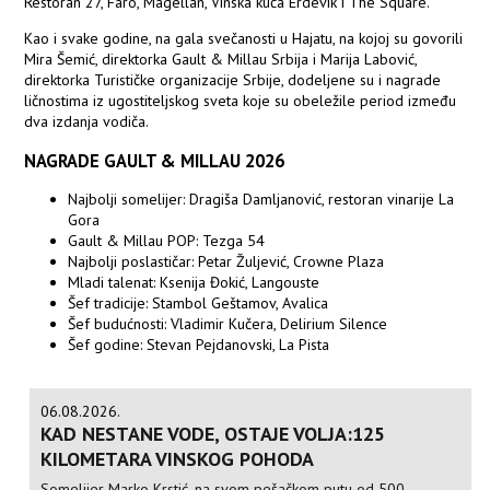
Restoran 27, Faro, Magellan, Vinska kuća Erdevik i The Square.
Kao i svake godine, na gala svečanosti u Hajatu, na kojoj su govorili
Mira Šemić, direktorka Gault & Millau Srbija i Marija Labović,
direktorka Turističke organizacije Srbije, dodeljene su i nagrade
ličnostima iz ugostiteljskog sveta koje su obeležile period između
dva izdanja vodiča.
NAGRADE GAULT & MILLAU 2026
Najbolji somelijer: Dragiša Damljanović, restoran vinarije La
Gora
Gault & Millau POP: Tezga 54
Najbolji poslastičar: Petar Žuljević, Crowne Plaza
Mladi talenat: Ksenija Đokić, Langouste
Šef tradicije: Stambol Geštamov, Avalica
Šef budućnosti: Vladimir Kučera, Delirium Silence
Šef godine: Stevan Pejdanovski, La Pista
06.08.2026.
KAD NESTANE VODE, OSTAJE VOLJA:125
KILOMETARA VINSKOG POHODA
Somelijer Marko Krstić, na svom pešačkom putu od 500