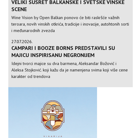
VELIKI SUSRET BALKANSKE I SVETSKE VINSKE
SCENE
Wine Vision by Open Balkan ponovo će biti raskršće važnih
teroara, novih vinskih otkrića, tradicije i inovacije, autohtonih sorti
i međunarodnih zvezda
27.07.2026.
CAMPARI I BOOZE BORNS PREDSTAVILI SU
MAJICU INSPIRISANU NEGRONIJEM
Idejni tvorci majice su dva barmena, Aleksandar Božović i
Aleksa Stojković. koji kažu da je namenjena svima koji više cene
karakter od trendova