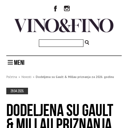
MENI
Početna
»
Novosti
»
Dodeljena su Gault & Millau priznanja za 2026. godinu
28.04.2026.
DODELJENA SU GAULT
& MILLAU PRIZNANJA