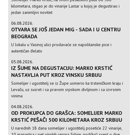
kilometara, stigao je do vinarije Lastar u kojoj je degustirao i
jedan zanimljivi novitet
06.08.2026.
OTVARA SE JOŠ JEDAN MIG - SADA I U CENTRU
BEOGRADA
U lokalu u Vasinoj ulici prodavaće se napolitanske pice i
autentičan đelato
05.08.2026.
IZ ŠUME NA DEGUSTACIJU: MARKO KRSTIĆ
NASTAVLJA PUT KROZ VINSKU SRBIJU
Somelijer i ugostitelj se iz Župe usmerio ka trsteničkom kraju i
Levaču, uz susret i sa pravom srpskom divljinom i sa izvrsnim
vinima
04.08.2026.
OD PROKUPCA DO GRAŠCA: SOMELIJER MARKO
KRSTIĆ PEŠAČI 500 KILOMETARA KROZ SRBIJU
U narednih 18 dana somelijer i ugostitelj posetiće 22 vinarije,
10 manastira i pet vinskih rejona Srbije, podižući svest o dve