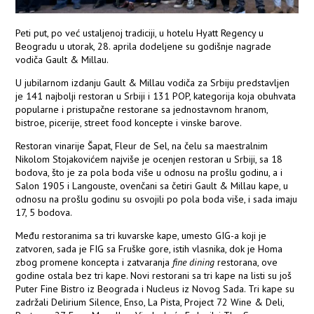
Peti put, po već ustaljenoj tradiciji, u hotelu Hyatt Regency u
Beogradu u utorak, 28. aprila dodeljene su godišnje nagrade
vodiča Gault & Millau.
U jubilarnom izdanju Gault & Millau vodiča za Srbiju predstavljen
je 141 najbolji restoran u Srbiji i 131 POP, kategorija koja obuhvata
popularne i pristupačne restorane sa jednostavnom hranom,
bistroe, picerije, street food koncepte i vinske barove.
Restoran vinarije Šapat, Fleur de Sel, na čelu sa maestralnim
Nikolom Stojakovićem najviše je ocenjen restoran u Srbiji, sa 18
bodova, što je za pola boda više u odnosu na prošlu godinu, a i
Salon 1905 i Langouste, ovenčani sa četiri Gault & Millau kape, u
odnosu na prošlu godinu su osvojili po pola boda više, i sada imaju
17, 5 bodova.
Među restoranima sa tri kuvarske kape, umesto GIG-a koji je
zatvoren, sada je FIG sa Fruške gore, istih vlasnika, dok je Homa
zbog promene koncepta i zatvaranja
fine dining
restorana, ove
godine ostala bez tri kape. Novi restorani sa tri kape na listi su još
Puter Fine Bistro iz Beograda i Nucleus iz Novog Sada. Tri kape su
zadržali Delirium Silence, Enso, La Pista, Project 72 Wine & Deli,