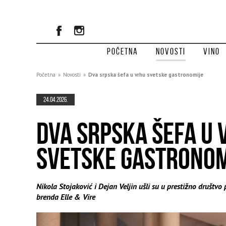
Početna
Novosti
Vino
Početna
»
Novosti
»
Dva srpska šefa u vrhu svetske gastronomije
24.04.2026.
DVA SRPSKA ŠEFA U 
SVETSKE GASTRONOM
Nikola Stojaković i Dejan Veljin ušli su u prestižno društv
brenda Elle & Vire