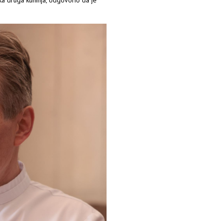
neka druga kuhinja, odgovorio da je