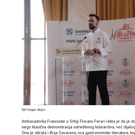
Šef Dejan Veljin
Ambasadorka Francuske u Srbiji Florans Ferari rekla je da je
nego klasična demonstracija određenog kulinarstva, već dijalog
Ona je citirala i Brija-Savarena, oca gastronomske literature, ko