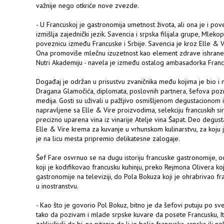
važnije nego otkriće nove zvezde.
- U Francuskoj je gastronomija umetnost života, ali ona je i p
izmišlja zajednički jezik. Savencia i srpska filijala grupe, Mlek
poveznicu između Francuske i Srbije. Savencia je kroz Elle & V
Ona promoviše mlečnu izuzetnost kao element zdrave ishrane, 
Nutri Akademiju - navela je između ostalog ambasadorka Franc
Događaj je održan u prisustvu zvaničnika među kojima je bio i m
Dragana Glamočića, diplomata, poslovnih partnera, šefova pozn
medija. Gosti su uživali u pažljivo osmišljenom degustacionom i
napravljene sa Elle & Vire proizvodima, selekciju francuskih s
precizno uparena vina iz vinarije Atelje vina Šapat. Deo degust
Elle & Vire krema za kuvanje u vrhunskom kulinarstvu, za koju j
je na licu mesta pripremio delikatesne zalogaje.
Šef Fare osvrnuo se na dugu istoriju francuske gastronomije, od
koji je kodifikovao francusku kuhinju, preko Rejmona Olivera koji
gastronomije na televiziji, do Pola Bokuza koji je ohrabrivao fr
u inostranstvu.
- Kao što je govorio Pol Bokuz, bitno je da šefovi putuju po sve
tako da pozivam i mlade srpske kuvare da posete Francusku, Ita