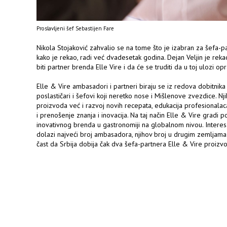
Proslavljeni šef Sebastijen Fare
Nikola Stojaković zahvalio se na tome što je izabran za šefa-p
kako je rekao, radi već dvadesetak godina. Dejan Veljin je rek
biti partner brenda Elle Vire i da će se truditi da u toj ulozi 
Elle & Vire ambasadori i partneri biraju se iz redova dobitnika p
poslastičari i šefovi koji neretko nose i Mišlenove zvezdice. N
proizvoda već i razvoj novih recepata, edukacija profesionalac
i prenošenje znanja i inovacija. Na taj način Elle & Vire gradi 
inovativnog brenda u gastronomiji na globalnom nivou. Interes
dolazi najveći broj ambasadora, njihov broj u drugim zemljama n
čast da Srbija dobija čak dva šefa-partnera Elle & Vire proizv