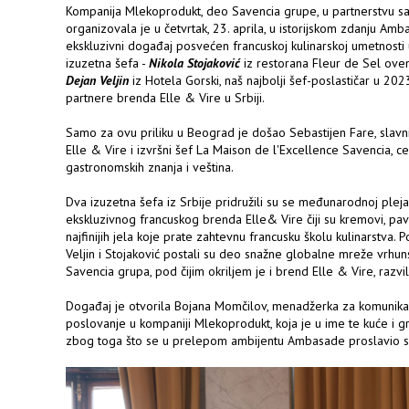
Kompanija Mlekoprodukt, deo Savencia grupe, u partnerstvu 
organizovala je u četvrtak, 23. aprila, u istorijskom zdanju A
ekskluzivni događaj posvećen francuskoj kulinarskoj umetnosti 
izuzetna šefa -
Nikola Stojaković
iz restorana Fleur de Sel ov
Dejan Veljin
iz Hotela Gorski, naš najbolji šef-poslastičar u 2023
partnere brenda Elle & Vire u Srbiji.
Samo za ovu priliku u Beograd je došao Sebastijen Fare, slavn
Elle & Vire i izvršni šef La Maison de l'Excellence Savencia, 
gastronomskih znanja i veština.
Dva izuzetna šefa iz Srbije pridružili su se međunarodnoj plej
ekskluzivnog francuskog brenda Elle& Vire čiji su kremovi, pavla
najfinijih jela koje prate zahtevnu francusku školu kulinarstva. 
Veljin i Stojaković postali su deo snažne globalne mreže vrhun
Savencia grupa, pod čijim okriljem je i brend Elle & Vire, razvi
Događaj je otvorila Bojana Momčilov, menadžerka za komunika
poslovanje u kompaniji Mlekoprodukt, koja je u ime te kuće i g
zbog toga što se u prelepom ambijentu Ambasade proslavio sp