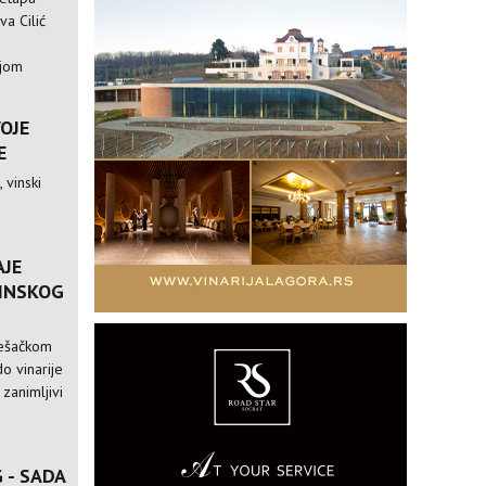
va Cilić
ijom
VOJE
E
 vinski
AJE
VINSKOG
pešačkom
o vinarije
 zanimljivi
 - SADA