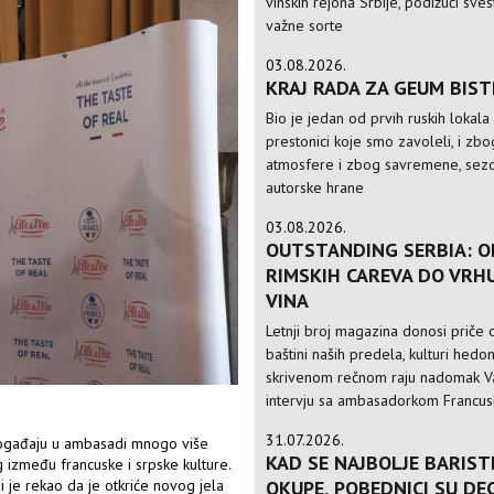
vinskih rejona Srbije, podižući sve
važne sorte
03.08.2026.
KRAJ RADA ZA GEUM BIS
Bio je jedan od prvih ruskih lokala
prestonici koje smo zavoleli, i zbo
atmosfere i zbog savremene, sezo
autorske hrane
03.08.2026.
OUTSTANDING SERBIA: O
RIMSKIH CAREVA DO VRH
VINA
Letnji broj magazina donosi priče o
baštini naših predela, kulturi hedo
skrivenom rečnom raju nadomak Va
intervju sa ambasadorkom Francusk
31.07.2026.
 događaju u ambasadi mnogo više
KAD SE NAJBOLJE BARIST
 između francuske i srpske kulture.
OKUPE, POBEDNICI SU DE
ji je rekao da je otkriće novog jela