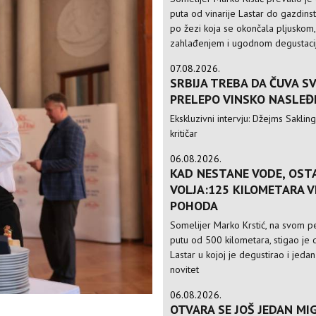
puta od vinarije Lastar do gazdinst
po žezi koja se okončala pljuskom,
zahlađenjem i ugodnom degustac
07.08.2026.
SRBIJA TREBA DA ČUVA S
PRELEPO VINSKO NASLEĐ
Ekskluzivni intervju: Džejms Sakling,
kritičar
06.08.2026.
KAD NESTANE VODE, OST
VOLJA:125 KILOMETARA 
POHODA
Somelijer Marko Krstić, na svom 
putu od 500 kilometara, stigao je d
Lastar u kojoj je degustirao i jedan
novitet
06.08.2026.
OTVARA SE JOŠ JEDAN MIG