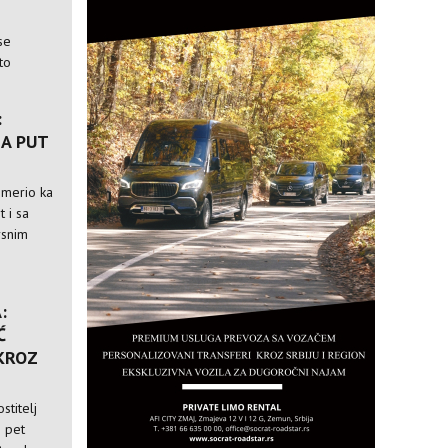
se
to
:
A PUT
usmerio ka
t i sa
rsnim
:
Ć
 KROZ
stitelj
i pet