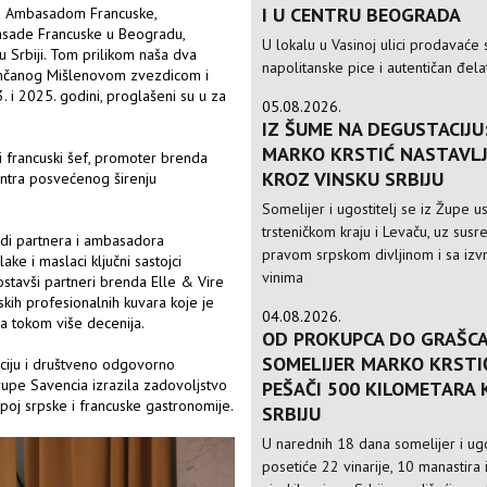
I U CENTRU BEOGRADA
sa Ambasadom Francuske,
mbasade Francuske u Beogradu,
U lokalu u Vasinoj ulici prodavaće 
u Srbiji. Tom prilikom naša dva
napolitanske pice i autentičan đela
enčanog Mišlenovom zvezdicom i
. i 2025. godini, proglašeni su u za
05.08.2026.
IZ ŠUME NA DEGUSTACIJU
MARKO KRSTIĆ NASTAVLJ
i francuski šef, promoter brenda
KROZ VINSKU SRBIJU
centra posvećenog širenju
Somelijer i ugostitelj se iz Župe 
trsteničkom kraju i Levaču, uz susre
adi partnera i ambasadora
pravom srpskom divljinom i sa izv
ke i maslaci ključni sastojci
vinima
Postavši partneri brenda Elle & Vire
skih profesionalnih kuvara koje je
04.08.2026.
la tokom više decenija.
OD PROKUPCA DO GRAŠCA
SOMELIJER MARKO KRSTI
ciju i društveno odgovorno
rupe Savencia izrazila zadovoljstvo
PEŠAČI 500 KILOMETARA
oj srpske i francuske gastronomije.
SRBIJU
U narednih 18 dana somelijer i ugo
posetiće 22 vinarije, 10 manastira 