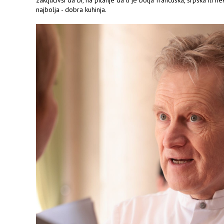
zaključivši da bi, na pitanje da li je bolja francuska, srpska ili 
najbolja - dobra kuhinja.