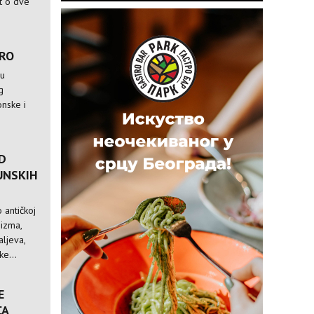
st o dve
TRO
 u
g
nske i
D
UNSKIH
 antičkoj
nizma,
ljeva,
e...
E
CA