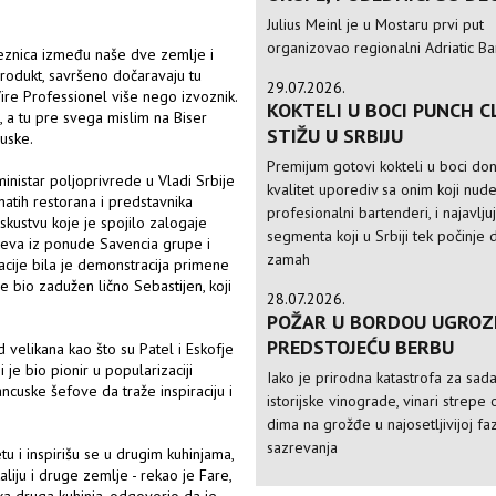
Julius Meinl je u Mostaru prvi put
organizovao regionalni Adriatic Ba
oveznica između naše dve zemlje i
oprodukt, savršeno dočaravaju tu
29.07.2026.
ire Professionel više nego izvoznik.
KOKTELI U BOCI PUNCH C
a tu pre svega mislim na Biser
STIŽU U SRBIJU
uske.
Premijum gotovi kokteli u boci do
inistar poljoprivrede u Vladi Srbije
kvalitet uporediv sa onim koji nud
atih restorana i predstavnika
profesionalni bartenderi, i najavlju
skustvu koje je spojilo zalogaje
segmenta koji u Srbiji tek počinje 
ireva iz ponude Savencia grupe i
zamah
acije bila je demonstracija primene
e bio zadužen lično Sebastijen, koji
28.07.2026.
POŽAR U BORDOU UGROZ
PREDSTOJEĆU BERBU
 velikana kao što su Patel i Eskofje
 je bio pionir u popularizaciji
Iako je prirodna katastrofa za sad
ancuske šefove da traže inspiraciju i
istorijske vinograde, vinari strepe 
dima na grožđe u najosetljivijoj faz
sazrevanja
tu i inspirišu se u drugim kuhinjama,
liju i druge zemlje - rekao je Fare,