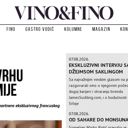
Fino
Gastro vodič
Kolumne
Magazin
Kon
07.08.2026.
EKSKLUZIVNI INTERVJU S
VRHU
DŽEJMSOM SAKLINGOM
Sa najvažnijim vinskim glasom na p
IJE
razgovarali smo o njegovim počec
dugoj karijeri i stvaranju brenda
JamesSuckling.com, i o budućnosti 
Srbije
o partnera ekskluzivnog francuskog
07.08.2026.
OD SAHARE DO MONSUN
Somelijer Marko Ristić prevalio je