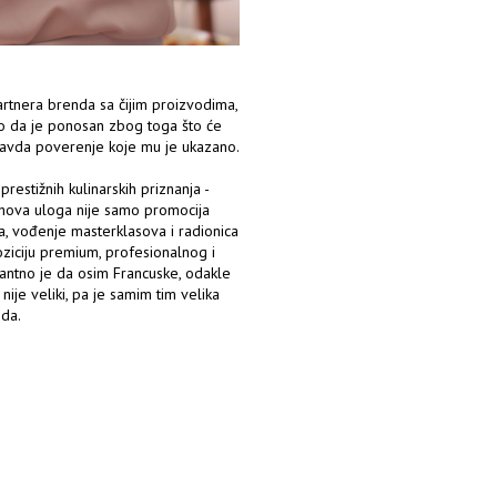
artnera brenda sa čijim proizvodima,
ao da je ponosan zbog toga što će
opravda poverenje koje mu je ukazano.
restižnih kulinarskih priznanja -
jihova uloga nije samo promocija
a, vođenje masterklasova i radionica
poziciju premium, profesionalnog i
antno je da osim Francuske, odakle
ije veliki, pa je samim tim velika
oda.