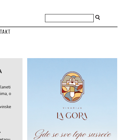
takt
A
laneti
ima, o
vinske
A
 etapu