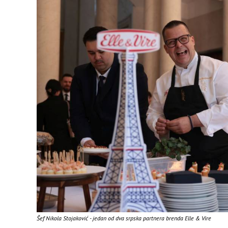
Šef Nikola Stojaković - jedan od dva srpska partnera brenda Elle & Vire