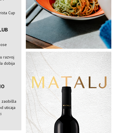
rista Cup
LUB
nose
e
ju razvoj
da dobija
IO
a zaobišla
od uticaja
i