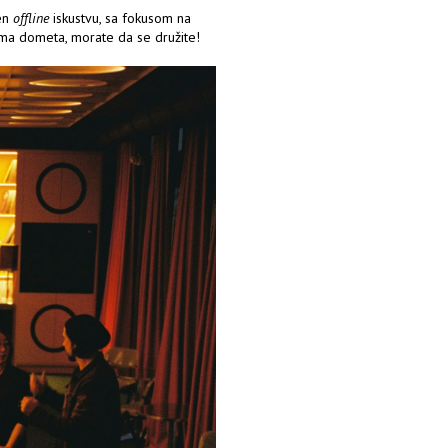
ćen
offline
iskustvu, sa fokusom na
ema dometa, morate da se družite!