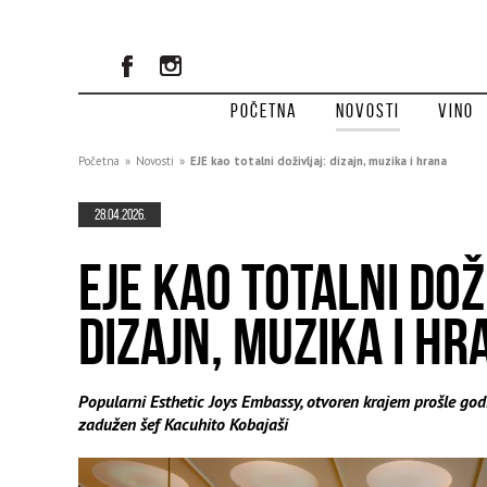
Početna
Novosti
Vino
Početna
»
Novosti
»
EJE kao totalni doživljaj: dizajn, muzika i hrana
28.04.2026.
EJE KAO TOTALNI DOŽ
DIZAJN, MUZIKA I HR
Popularni Esthetic Joys Embassy, otvoren krajem prošle godi
zadužen šef Kacuhito Kobajaši