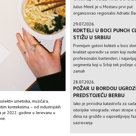
Julius Meinl je u Mostaru prvi put
organizovao regionalni Adriatic Ba
29.07.2026.
KOKTELI U BOCI PUNCH C
STIŽU U SRBIJU
Premijum gotovi kokteli u boci do
kvalitet uporediv sa onim koji nud
profesionalni bartenderi, i najavlju
segmenta koji u Srbiji tek počinje 
zamah
28.07.2026.
POŽAR U BORDOU UGROZ
PREDSTOJEĆU BERBU
olektiv umetnika, muzičara,
Iako je prirodna katastrofa za sad
čitim kontekstima – od industrijskih
istorijske vinograde, vinari strepe 
na je 2022. godine u Jerevanu u
dima na grožđe u najosetljivijoj faz
ene.
sazrevanja