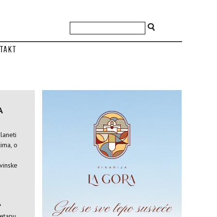
takt
A
laneti
ima, o
vinske
A
 etapu