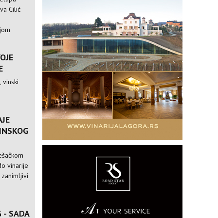
va Cilić
ijom
VOJE
E
 vinski
AJE
VINSKOG
pešačkom
o vinarije
 zanimljivi
 - SADA