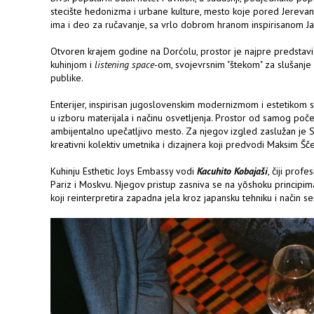
stecište hedonizma i urbane kulture, mesto koje pored Jereva
ima i deo za ručavanje, sa vrlo dobrom hranom inspirisanom 
Otvoren krajem godine na Dorćolu, prostor je najpre predstav
kuhinjom i
listening space
-om, svojevrsnim "štekom" za slušanje 
publike.
Enterijer, inspirisan jugoslovenskim modernizmom i estetikom
u izboru materijala i načinu osvetljenja. Prostor od samog poče
ambijentalno upečatljivo mesto. Za njegov izgled zaslužan je
kreativni kolektiv umetnika i dizajnera koji predvodi Maksim Šč
Kuhinju Esthetic Joys Embassy vodi
Kacuhito Kobajaši
, čiji prof
Pariz i Moskvu. Njegov pristup zasniva se na yōshoku principi
koji reinterpretira zapadna jela kroz japansku tehniku i način se