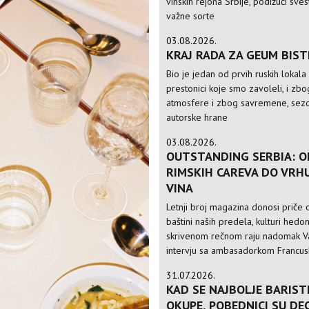
vinskih rejona Srbije, podižući sve
važne sorte
03.08.2026.
KRAJ RADA ZA GEUM BIS
Bio je jedan od prvih ruskih lokala
prestonici koje smo zavoleli, i zbo
atmosfere i zbog savremene, sezo
autorske hrane
03.08.2026.
OUTSTANDING SERBIA: O
RIMSKIH CAREVA DO VRH
VINA
Letnji broj magazina donosi priče o
baštini naših predela, kulturi hedo
skrivenom rečnom raju nadomak Va
intervju sa ambasadorkom Francusk
31.07.2026.
KAD SE NAJBOLJE BARIST
OKUPE, POBEDNICI SU DE