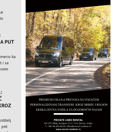
se
to
:
A PUT
usmerio ka
t i sa
rsnim
:
Ć
 KROZ
stitelj
i pet