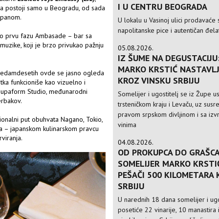
I U CENTRU BEOGRADA
na postoji samo u Beogradu, od sada
Japanom.
U lokalu u Vasinoj ulici prodavaće 
napolitanske pice i autentičan đela
io prvu fazu Ambasade – bar sa
muzike, koji je brzo privukao pažnju
05.08.2026.
IZ ŠUME NA DEGUSTACIJU
MARKO KRSTIĆ NASTAVLJ
 sedamdesetih ovde se jasno ogleda
KROZ VINSKU SRBIJU
tka funkcioniše kao vizuelno i
 Supaform Studio, međunarodni
Somelijer i ugostitelj se iz Župe 
erbakov.
trsteničkom kraju i Levaču, uz susre
pravom srpskom divljinom i sa izv
esionalni put obuhvata Nagano, Tokio,
vinima
ma – japanskom kulinarskom pravcu
rviranja.
04.08.2026.
OD PROKUPCA DO GRAŠCA
SOMELIJER MARKO KRSTI
PEŠAČI 500 KILOMETARA
SRBIJU
U narednih 18 dana somelijer i ugo
posetiće 22 vinarije, 10 manastira 