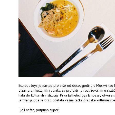
Esthetic Joys je nastao pre više od deset godina u Moskvi kao k
dizajnera i kulturnih radnika, sa projektima realizovanim u razli
hala do kulturnih institucija. Prva Esthetic Joys Embassy otvore
Jermeniji, gde je brzo postala važna tačka gradske kulturne sc
I još nešto, potpuno super!