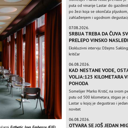
puta od vinarije Lastar do gazdinst
po žezi koja se okončala pljuskom,
zahlađenjem i ugodnom degustac
07.08.2026.
SRBIJA TREBA DA ČUVA S
PRELEPO VINSKO NASLEĐ
Ekskluzivni intervju: Džejms Sakling,
kritičar
06.08.2026.
KAD NESTANE VODE, OST
VOLJA:125 KILOMETARA 
POHODA
Somelijer Marko Krstić, na svom 
putu od 500 kilometara, stigao je d
Lastar u kojoj je degustirao i jedan
novitet
06.08.2026.
OTVARA SE JOŠ JEDAN MIG
pularni
Esthetic Joys Embassy
(EJE)
,