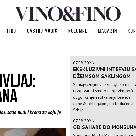
Fino
Gastro vodič
Kolumne
Magazin
Kon
07.08.2026.
EKSKLUZIVNI INTERVJU S
IVLJAJ:
DŽEJMSOM SAKLINGOM
Sa najvažnijim vinskim glasom na p
ANA
razgovarali smo o njegovim počec
dugoj karijeri i stvaranju brenda
JamesSuckling.com, i o budućnosti 
Srbije
ne, sada nudi i hranu za koju je
07.08.2026.
OD SAHARE DO MONSUN
Somelijer Marko Ristić prevalio je