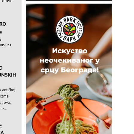
st o dve
TRO
 u
g
nske i
D
UNSKIH
 antičkoj
nizma,
ljeva,
e...
E
CA