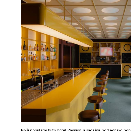
Bivši popularni butik hotel Pavilion, a sadašnji, podjednako po