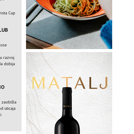
rista Cup
LUB
nose
e
ju razvoj
da dobija
IO
a zaobišla
od uticaja
i