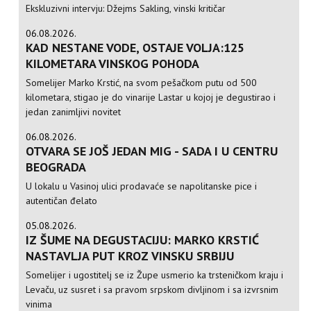
Ekskluzivni intervju: Džejms Sakling, vinski kritičar
06.08.2026.
KAD NESTANE VODE, OSTAJE VOLJA:125
KILOMETARA VINSKOG POHODA
Somelijer Marko Krstić, na svom pešačkom putu od 500
kilometara, stigao je do vinarije Lastar u kojoj je degustirao i
jedan zanimljivi novitet
06.08.2026.
OTVARA SE JOŠ JEDAN MIG - SADA I U CENTRU
BEOGRADA
U lokalu u Vasinoj ulici prodavaće se napolitanske pice i
autentičan đelato
05.08.2026.
IZ ŠUME NA DEGUSTACIJU: MARKO KRSTIĆ
NASTAVLJA PUT KROZ VINSKU SRBIJU
Somelijer i ugostitelj se iz Župe usmerio ka trsteničkom kraju i
Levaču, uz susret i sa pravom srpskom divljinom i sa izvrsnim
vinima