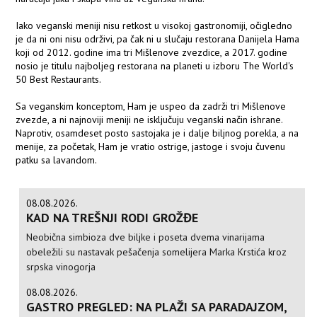
Iako veganski meniji nisu retkost u visokoj gastronomiji, očigledno
je da ni oni nisu održivi, pa čak ni u slučaju restorana Danijela Hama
koji od 2012. godine ima tri Mišlenove zvezdice, a 2017. godine
nosio je titulu najboljeg restorana na planeti u izboru The World's
50 Best Restaurants.
Sa veganskim konceptom, Ham je uspeo da zadrži tri Mišlenove
zvezde, a ni najnoviji meniji ne isključuju veganski način ishrane.
Naprotiv, osamdeset posto sastojaka je i dalje biljnog porekla, a na
menije, za početak, Ham je vratio ostrige, jastoge i svoju čuvenu
patku sa lavandom.
08.08.2026.
KAD NA TREŠNJI RODI GROŽĐE
Neobična simbioza dve biljke i poseta dvema vinarijama
obeležili su nastavak pešačenja somelijera Marka Krstića kroz
srpska vinogorja
08.08.2026.
GASTRO PREGLED: NA PLAŽI SA PARADAJZOM,