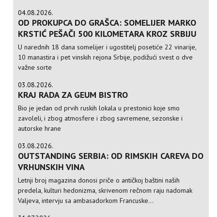
04.08.2026.
OD PROKUPCA DO GRAŠCA: SOMELIJER MARKO
KRSTIĆ PEŠAČI 500 KILOMETARA KROZ SRBIJU
U narednih 18 dana somelijer i ugostitelj posetiće 22 vinarije,
10 manastira i pet vinskih rejona Srbije, podižući svest o dve
važne sorte
03.08.2026.
KRAJ RADA ZA GEUM BISTRO
Bio je jedan od prvih ruskih lokala u prestonici koje smo
zavoleli, i zbog atmosfere i zbog savremene, sezonske i
autorske hrane
03.08.2026.
OUTSTANDING SERBIA: OD RIMSKIH CAREVA DO
VRHUNSKIH VINA
Letnji broj magazina donosi priče o antičkoj baštini naših
predela, kulturi hedonizma, skrivenom rečnom raju nadomak
Valjeva, intervju sa ambasadorkom Francuske...