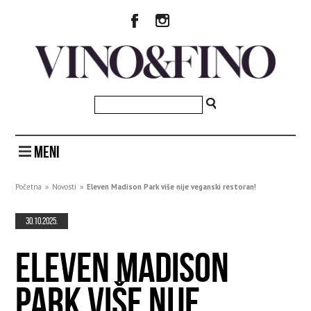
MENI
Početna
»
Novosti
»
Eleven Madison Park više nije veganski restoran!
30.10.2025.
ELEVEN MADISON
PARK VIŠE NIJE