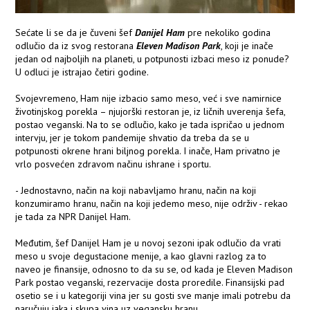
Sećate li se da je čuveni šef
Danijel Ham
pre nekoliko godina
odlučio da iz svog restorana
Eleven Madison Park
, koji je inače
jedan od najboljih na planeti, u potpunosti izbaci meso iz ponude?
U odluci je istrajao četiri godine.
Svojevremeno, Ham nije izbacio samo meso, već i sve namirnice
životinjskog porekla – njujorški restoran je, iz ličnih uverenja šefa,
postao veganski. Na to se odlučio, kako je tada ispričao u jednom
intervju, jer je tokom pandemije shvatio da treba da se u
potpunosti okrene hrani biljnog porekla. I inače, Ham privatno je
vrlo posvećen zdravom načinu ishrane i sportu.
- Jednostavno, način na koji nabavljamo hranu, način na koji
konzumiramo hranu, način na koji jedemo meso, nije održiv - rekao
je tada za NPR Danijel Ham.
Međutim, šef Danijel Ham je u novoj sezoni ipak odlučio da vrati
meso u svoje degustacione menije, a kao glavni razlog za to
naveo je finansije, odnosno to da su se, od kada je Eleven Madison
Park postao veganski, rezervacije dosta proredile. Finansijski pad
osetio se i u kategoriji vina jer su gosti sve manje imali potrebu da
naručuju jaka i skupa vina uz vegansku hranu.