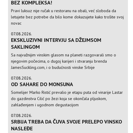
BEZ KOMPLEKSA!
Pravi luksuz nije ručak u restoranu na obali, već sloboda da
letujete bez potrebe da bilo kome dokazujete kako trošite svoj
novac
07.08.2026.
EKSKLUZIVNI INTERVJU SA DŽEJMSOM
SAKLINGOM
Sa najvažnijim vinskim glasom na planeti razgovarali smo o
njegovim počecima, o dugoj karijeri i stvaranju brenda
JamesSuckling.com, i o budućnosti vinske Srbije
07.08.2026.
OD SAHARE DO MONSUNA
Somelijer Marko Ristić prevalio je etapu puta od vinarije Lastar
do gazdinstva Cilić po žezi koja se okončala pljuskom,
zahlađenjem i ugodnom degustacijom
07.08.2026.
SRBIJA TREBA DA ČUVA SVOJE PRELEPO VINSKO
NASLEĐE