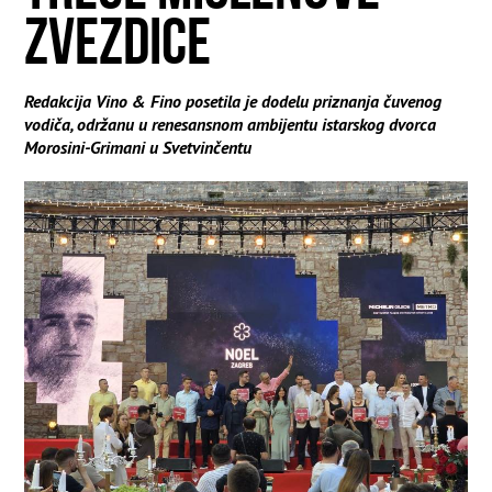
ZVEZDICE
Redakcija Vino & Fino posetila je dodelu priznanja čuvenog
vodiča, održanu u renesansnom ambijentu istarskog dvorca
Morosini-Grimani u Svetvinčentu