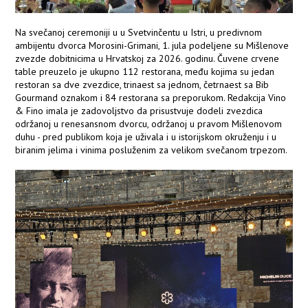
Na svečanoj ceremoniji u u Svetvinčentu u Istri, u predivnom
ambijentu dvorca Morosini-Grimani, 1. jula podeljene su Mišlenove
zvezde dobitnicima u Hrvatskoj za 2026. godinu. Čuvene crvene
table preuzelo je ukupno 112 restorana, među kojima su jedan
restoran sa dve zvezdice, trinaest sa jednom, četrnaest sa Bib
Gourmand oznakom i 84 restorana sa preporukom. Redakcija Vino
& Fino imala je zadovoljstvo da prisustvuje dodeli zvezdica
održanoj u renesansnom dvorcu, održanoj u pravom Mišlenovom
duhu - pred publikom koja je uživala i u istorijskom okruženju i u
biranim jelima i vinima posluženim za velikom svečanom trpezom.