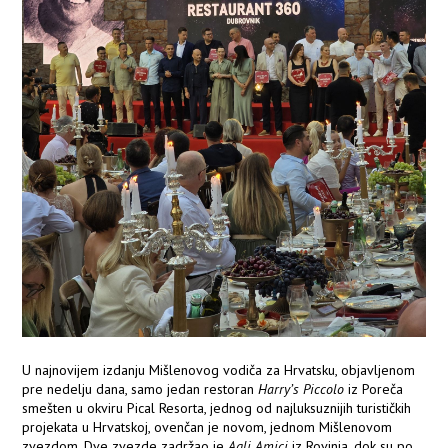
U najnovijem izdanju Mišlenovog vodiča za Hrvatsku, objavljenom
pre nedelju dana, samo jedan restoran
Harry’s Piccolo
iz Poreča
smešten u okviru Pical Resorta, jednog od najluksuznijih turističkih
projekata u Hrvatskoj, ovenčan je novom, jednom Mišlenovom
zvezdom. Dve zvezde zadržao je
Agli Amici
iz Rovinja, dok su po