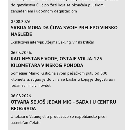
do gazdinstva Cilić po žezi koja se okončala pljuskom,
zahlađenjem i ugodnom degustacijom
07.08.2026.
SRBIJA MORA DA ČUVA SVOJE PRELEPO VINSKO
NASLEĐE
Ekskluzivni intervju: Džejms Sakling, vinski kritičar
06.08.2026.
KAD NESTANE VODE, OSTAJE VOLJA:125
KILOMETARA VINSKOG POHODA
Somelijer Marko Krstić, na svom pešačkom putu od 500
kilometara, stigao je do vinarije Lastar u kojoj je degustirao i
jedan zanimljivi novitet
06.08.2026.
OTVARA SE JOŠ JEDAN MIG - SADA I U CENTRU
BEOGRADA
U lokalu u Vasinoj ulici prodavaće se napolitanske pice i
autentičan đelato