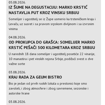
05.08.2026.
IZ ŠUME NA DEGUSTACIJU: MARKO KRSTIĆ
NASTAVLJA PUT KROZ VINSKU SRBIJU
Somelijer i ugostitelj se iz Župe usmerio ka trsteničkom kraju i
Levaču, uz susret i sa pravom srpskom divljinom i sa izvrsnim
vinima
04.08.2026.
OD PROKUPCA DO GRAŠCA: SOMELIJER MARKO
KRSTIĆ PEŠAČI 500 KILOMETARA KROZ SRBIJU
U narednih 18 dana somelijer i ugostitelj posetiće 22 vinarije,
10 manastira i pet vinskih rejona Srbije, podižući svest o dve
važne sorte
03.08.2026.
KRAJ RADA ZA GEUM BISTRO
Bio je jedan od prvih ruskih lokala u prestonici koje smo
zavoleli, i zbog atmosfere i zbog savremene, sezonske i
autorske hrane
03.08.2026.