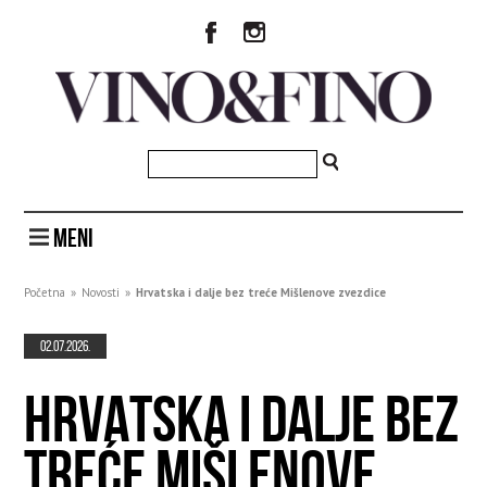
MENI
Početna
»
Novosti
»
Hrvatska i dalje bez treće Mišlenove zvezdice
02.07.2026.
HRVATSKA I DALJE BEZ
TREĆE MIŠLENOVE