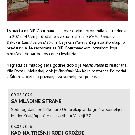
I situacija na BIB Gourmand listi ove godine promenila se u odnosu
na 2025. Mišlen je dodatno uvrstio restorane
Bistro Loora
iz
Đakova,
Lulu Fusion Bistro
iz Osijeka i
Nure
iz Zagreba što ukupno
predstavlja 14 restorana sa BIB Gourmand-om, oznakom koja
označava dobar odnos cene i kvaliteta.
Nagradu za mladog šefa godine dobio je
Marin Pleše
iz restorana
Vila Rova u Malinskoj, dok je
Branimir Vukšić
iz restorana Pelegrini
u Šibeniku osvojio priznanje za somelijera godine.
09.08.2026.
SA MLADINE STRANE
Sedmog dana pešačke ture Od prokupca do grašca, somelijer
Marko Krstić "upao" je na svadbu u Vinariji 27
08.08.2026.
KAD NA TREŠNJI RODI GROŽĐE