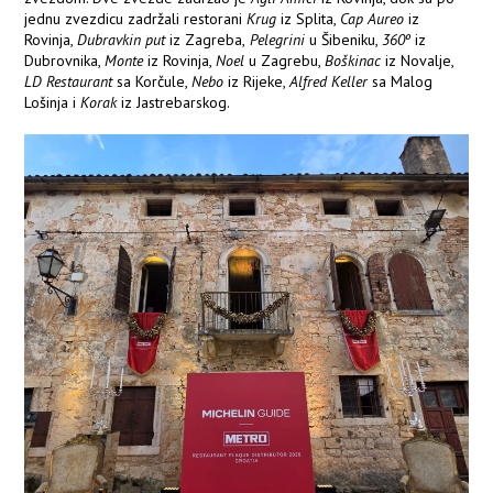
jednu zvezdicu zadržali restorani
Krug
iz Splita,
Cap Aureo
iz
Rovinja,
Dubravkin put
iz Zagreba,
Pelegrini
u Šibeniku,
360º
iz
Dubrovnika,
Monte
iz Rovinja,
Noel
u Zagrebu,
Boškinac
iz Novalje,
LD Restaurant
sa Korčule,
Nebo
iz Rijeke,
Alfred Keller
sa Malog
Lošinja i
Korak
iz Jastrebarskog.