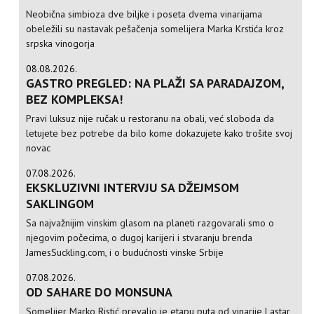
Neobična simbioza dve biljke i poseta dvema vinarijama
obeležili su nastavak pešačenja somelijera Marka Krstića kroz
srpska vinogorja
08.08.2026.
GASTRO PREGLED: NA PLAŽI SA PARADAJZOM,
BEZ KOMPLEKSA!
Pravi luksuz nije ručak u restoranu na obali, već sloboda da
letujete bez potrebe da bilo kome dokazujete kako trošite svoj
novac
07.08.2026.
EKSKLUZIVNI INTERVJU SA DŽEJMSOM
SAKLINGOM
Sa najvažnijim vinskim glasom na planeti razgovarali smo o
njegovim počecima, o dugoj karijeri i stvaranju brenda
JamesSuckling.com, i o budućnosti vinske Srbije
07.08.2026.
OD SAHARE DO MONSUNA
Somelijer Marko Ristić prevalio je etapu puta od vinarije Lastar