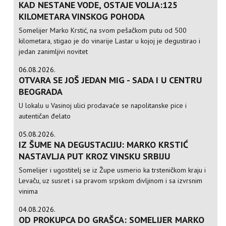
KAD NESTANE VODE, OSTAJE VOLJA:125
KILOMETARA VINSKOG POHODA
Somelijer Marko Krstić, na svom pešačkom putu od 500
kilometara, stigao je do vinarije Lastar u kojoj je degustirao i
jedan zanimljivi novitet
06.08.2026.
OTVARA SE JOŠ JEDAN MIG - SADA I U CENTRU
BEOGRADA
U lokalu u Vasinoj ulici prodavaće se napolitanske pice i
autentičan đelato
05.08.2026.
IZ ŠUME NA DEGUSTACIJU: MARKO KRSTIĆ
NASTAVLJA PUT KROZ VINSKU SRBIJU
Somelijer i ugostitelj se iz Župe usmerio ka trsteničkom kraju i
Levaču, uz susret i sa pravom srpskom divljinom i sa izvrsnim
vinima
04.08.2026.
OD PROKUPCA DO GRAŠCA: SOMELIJER MARKO