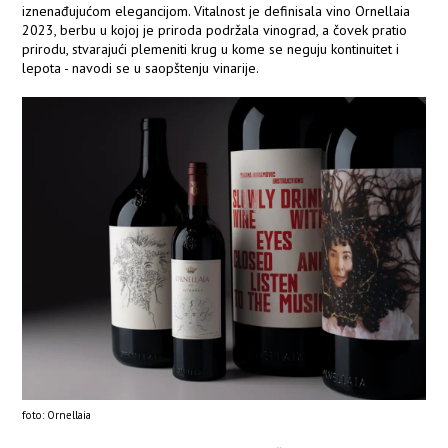
iznenađujućom elegancijom. Vitalnost je definisala vino Ornellaia
2023, berbu u kojoj je priroda podržala vinograd, a čovek pratio
prirodu, stvarajući plemeniti krug u kome se neguju kontinuitet i
lepota - navodi se u saopštenju vinarije.
foto: Ornellaia