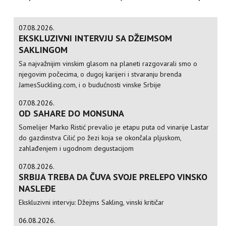
07.08.2026.
EKSKLUZIVNI INTERVJU SA DŽEJMSOM
SAKLINGOM
Sa najvažnijim vinskim glasom na planeti razgovarali smo o
njegovim počecima, o dugoj karijeri i stvaranju brenda
JamesSuckling.com, i o budućnosti vinske Srbije
07.08.2026.
OD SAHARE DO MONSUNA
Somelijer Marko Ristić prevalio je etapu puta od vinarije Lastar
do gazdinstva Cilić po žezi koja se okončala pljuskom,
zahlađenjem i ugodnom degustacijom
07.08.2026.
SRBIJA TREBA DA ČUVA SVOJE PRELEPO VINSKO
NASLEĐE
Ekskluzivni intervju: Džejms Sakling, vinski kritičar
06.08.2026.