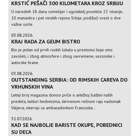
KRSTIĆ PEŠAČI 500 KILOMETARA KROZ SRBIJU
U narednih 18 dana somelijer i ugostitelj posetiće 22 vinarije,
10 manastira i pet vinskih rejona Srbije, podižući svest o dve
važne sorte
03.08.2026.
KRAJ RADA ZA GEUM BISTRO
Bio je jedan od prvih ruskih lokala u prestonici koje smo
zavoleli, i zbog atmosfere i zbog savremene, sezonske i
autorske hrane
03.08.2026.
OUTSTANDING SERBIA: OD RIMSKIH CAREVA DO
VRHUNSKIH VINA
Letnji broj magazina donosi priče o antičkoj baštini naših
predela, kulturi hedonizma, skrivenom rečnom raju nadomak
Valjeva, intervju sa ambasadorkom Francuske...
31.07.2026.
KAD SE NAJBOLJE BARISTE OKUPE, POBEDNICI
SU DECA