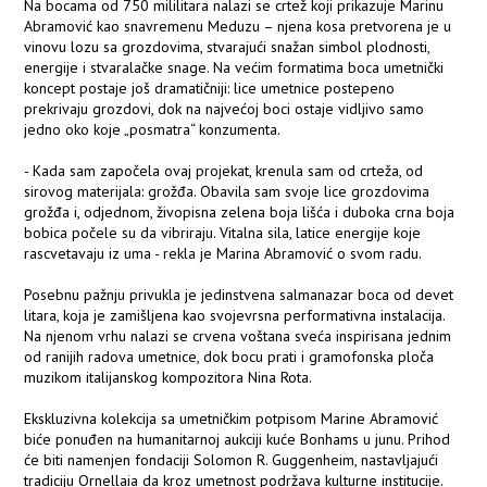
Na bocama od 750 mililitara nalazi se crtež koji prikazuje Marinu
Abramović kao snavremenu Meduzu – njena kosa pretvorena je u
vinovu lozu sa grozdovima, stvarajući snažan simbol plodnosti,
energije i stvaralačke snage. Na većim formatima boca umetnički
koncept postaje još dramatičniji: lice umetnice postepeno
prekrivaju grozdovi, dok na najvećoj boci ostaje vidljivo samo
jedno oko koje „posmatra“ konzumenta.
- Kada sam započela ovaj projekat, krenula sam od crteža, od
sirovog materijala: grožđa. Obavila sam svoje lice grozdovima
grožđa i, odjednom, živopisna zelena boja lišća i duboka crna boja
bobica počele su da vibriraju. Vitalna sila, latice energije koje
rascvetavaju iz uma - rekla je Marina Abramović o svom radu.
Posebnu pažnju privukla je jedinstvena salmanazar boca od devet
litara, koja je zamišljena kao svojevrsna performativna instalacija.
Na njenom vrhu nalazi se crvena voštana sveća inspirisana jednim
od ranijih radova umetnice, dok bocu prati i gramofonska ploča
muzikom italijanskog kompozitora Nina Rota.
Ekskluzivna kolekcija sa umetničkim potpisom Marine Abramović
biće ponuđen na humanitarnoj aukciji kuće Bonhams u junu. Prihod
će biti namenjen fondaciji Solomon R. Guggenheim, nastavljajući
tradiciju Ornellaia da kroz umetnost podržava kulturne institucije.