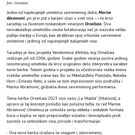
foto: Ornellaia
Jedna od najuticajnijih umetnica savremenog doba,
Marina
Abramović
, po prvi put u karijeri ulazi u svet vina – i to kroz
saradnju sa čuvenom toskanskom vinarijom
Ornellaia.
Ova
nesvakidašnja umetničko-vinska kolaboracija već je izazvala veliku
pažnju medija u Evropi, kao atraktivan spoj vrhunske savremene
umetnosti i jednog od najcenjenijih italijanskih vina.
Saradnja je deo projekta Vendemmia d’Artista, koji Ornellaia
realizuje još od 2006. godine. Svake godine vinarija poziva jednog
renomiranog umetnika da kroz originalno delo interpretira karakter
nove berbe. Tokom godina u projektu su učestvovala velika imena
svetske umetničke scene kao što su Mikelanđelo Pistoleto, Rebeka
Horn i Ernesto Neto, a sada se tom impresivnom nizu pridružila i
Marina Abramović, globalna ikona savremenog performansa.
Tema berbe Ornellaia 2023 nosi naziv „La Vitalità“ (Vitalnost), a
upravo je taj koncept poslužio kao polazna tačka za rad Marine
Abramović. Umetnica je osmislila seriju etiketa i unikatnih formata
boca u kojima se njen prepoznatljiv vizuelni i konceptualni jezik
susreće sa simbolikom vina, prirode i transformacije.
- Ova nova berba izražava se snagom i, istovremeno,