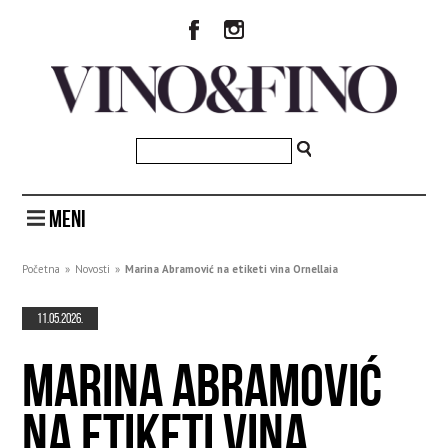
MENI
Početna
»
Novosti
»
Marina Abramović na etiketi vina Ornellaia
11.05.2026.
MARINA ABRAMOVIĆ
NA ETIKETI VINA