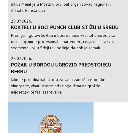
Julius Meinl je u Mostaru prvi put organizovao regionalni
Adriatic Barista Cup
29.07.2026.
KOKTELI U BOCI PUNCH CLUB STIŽU U SRBIJU
Premijum gotovi kokteli u boci donose kvalitet uporediv sa
onim koji nude profesionalni bartenderi, i najavljuju razvoj
segmenta koji u Srbiji tek počinje da dobija zamah
28.07.2026.
POŽAR U BORDOU UGROZIO PREDSTOJEĆU
BERBU
Iako je prirodna katastrofa za sada zaobišla istorijske
vinograde, vinari strepe od uticaja dima na grožđe u
najosetljivijoj fazi sazrevanja