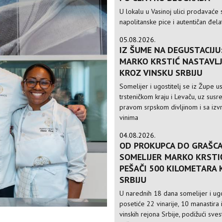
U lokalu u Vasinoj ulici prodavaće 
napolitanske pice i autentičan đela
05.08.2026.
IZ ŠUME NA DEGUSTACIJU
MARKO KRSTIĆ NASTAVLJ
KROZ VINSKU SRBIJU
Somelijer i ugostitelj se iz Župe 
trsteničkom kraju i Levaču, uz susre
pravom srpskom divljinom i sa izv
vinima
04.08.2026.
OD PROKUPCA DO GRAŠCA
SOMELIJER MARKO KRSTI
PEŠAČI 500 KILOMETARA
SRBIJU
U narednih 18 dana somelijer i ugo
posetiće 22 vinarije, 10 manastira 
vinskih rejona Srbije, podižući sve