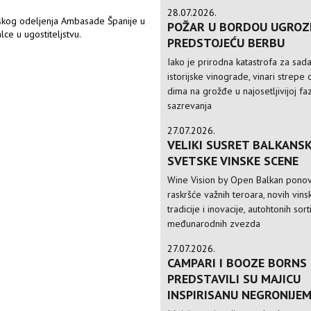
28.07.2026.
nskog odeljenja Ambasade Španije u
POŽAR U BORDOU UGROZ
ce u ugostiteljstvu.
PREDSTOJEĆU BERBU
Iako je prirodna katastrofa za sad
istorijske vinograde, vinari strepe 
dima na grožđe u najosetljivijoj faz
sazrevanja
27.07.2026.
VELIKI SUSRET BALKANSK
SVETSKE VINSKE SCENE
Wine Vision by Open Balkan ponov
raskršće važnih teroara, novih vinsk
tradicije i inovacije, autohtonih sorti
međunarodnih zvezda
27.07.2026.
CAMPARI I BOOZE BORNS
PREDSTAVILI SU MAJICU
INSPIRISANU NEGRONIJE