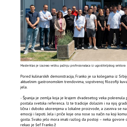
Masterklas je izazvao veliku pažnju profesionalaca iz ugostiteljskog sektora
Pored kulinarskih demonstracija, Franko je sa kolegama iz Srbi
aktuelnim gastronomskim trendovima, sopstvenoj filozofiji kuvan
jela.
- Španija je zemlja koja je krajem dvadesetog veka pokrenula 
postala svetska referenca. Iz te tradicije dolazim i na njoj grad
lična i duboko ukorenjena u lokalne proizvode, a zasniva se na čet
emociji i lepoti. Jela i priče koje ona nose su način na koji komun
gosta. Svako jelo mora imati razlog da postoji – neka govore 
rekao je šef Franko.ž