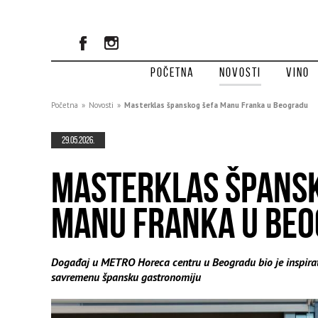
Početna
Novosti
Vino
Početna
»
Novosti
»
Masterklas španskog šefa Manu Franka u Beogradu
29.05.2026.
MASTERKLAS ŠPANSK
MANU FRANKA U BE
Događaj u METRO Horeca centru u Beogradu bio je inspirat
savremenu špansku gastronomiju