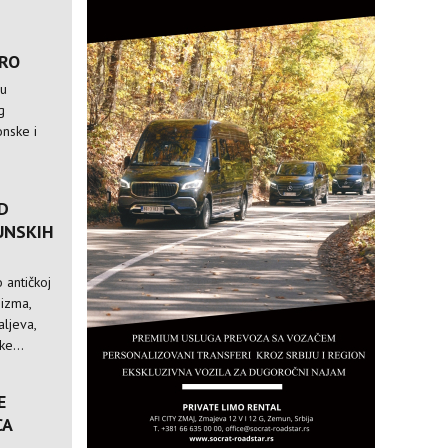
TRO
 u
g
nske i
D
UNSKIH
 antičkoj
nizma,
ljeva,
e...
E
CA