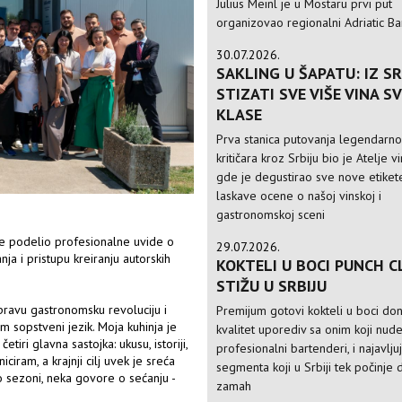
Julius Meinl je u Mostaru prvi put
organizovao regionalni Adriatic Ba
30.07.2026.
SAKLING U ŠAPATU: IZ SR
STIZATI SVE VIŠE VINA S
KLASE
Prva stanica putovanja legendarn
kritičara kroz Srbiju bio je Atelje v
gde je degustirao sve nove etikete
laskave ocene o našoj vinskoj i
gastronomskoj sceni
je podelio profesionalne uvide o
29.07.2026.
ja i pristupu kreiranju autorskih
KOKTELI U BOCI PUNCH C
STIŽU U SRBIJU
pravu gastronomsku revoluciju i
Premijum gotovi kokteli u boci do
im sopstveni jezik. Moja kuhinja je
kvalitet uporediv sa onim koji nud
iri glavna sastojka: ukusu, istoriji,
profesionalni bartenderi, i najavlju
iciram, a krajnji cilj uvek je sreća
segmenta koji u Srbiji tek počinje 
o sezoni, neka govore o sećanju -
zamah