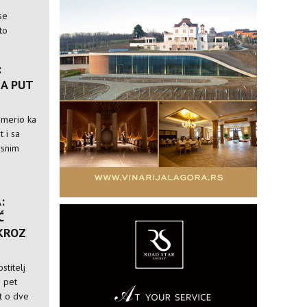
se
to
:
A PUT
usmerio ka
t i sa
rsnim
:
Ć
 KROZ
stitelj
i pet
st o dve