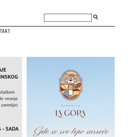
takt
AJE
VINSKOG
pešačkom
o vinarije
 zanimljivi
 - SADA