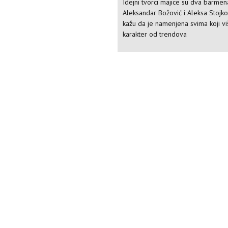
Idejni tvorci majice su dva barmen
Aleksandar Božović i Aleksa Stojkov
kažu da je namenjena svima koji v
karakter od trendova