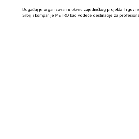
Događaj je organizovan u okviru zajedničkog projekta Trgovi
Srbiji i kompanije METRO kao vodeće destinacije za profesional