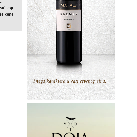
a,
ić. koji
iše cene