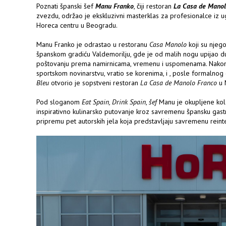
Poznati španski šef
Manu Franko
, čiji restoran
La Casa de Manol
zvezdu, održao je ekskluzivni masterklas za profesionalce iz 
Horeca centru u Beogradu.
Manu Franko je odrastao u restoranu
Casa Manolo
koji su njego
španskom gradiću Valdemorilju, gde je od malih nogu upijao d
poštovanju prema namirnicama, vremenu i uspomenama. Nako
sportskom novinarstvu, vratio se korenima, i , posle formaln
Bleu
otvorio je sopstveni restoran
La Casa de Manolo Franco
u 
Pod sloganom
Eat Spain, Drink Spain
,
šef
Manu je okupljene ko
inspirativno kulinarsko putovanje kroz savremenu špansku gast
pripremu pet autorskih jela koja predstavljaju savremenu reinte