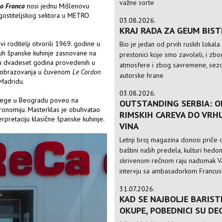
važne sorte
o Franco
nosi jednu Mišlenovu
ugostiteljskog sektora u METRO
03.08.2026.
KRAJ RADA ZA GEUM BIS
vi roditelji otvorili 1969. godine u
Bio je jedan od prvih ruskih lokala
uh španske kuhinje zasnovane na
prestonici koje smo zavoleli, i zbo
n dvadeset godina provedenih u
atmosfere i zbog savremene, sezo
og obrazovanja u čuvenom
Le Cordon
autorske hrane
Madridu.
03.08.2026.
lege u Beogradu poveo na
OUTSTANDING SERBIA: O
ronomiju. Masterklas je obuhvatao
RIMSKIH CAREVA DO VRH
rpretaciju klasične španske kuhinje.
VINA
Letnji broj magazina donosi priče o
baštini naših predela, kulturi hedo
skrivenom rečnom raju nadomak Va
intervju sa ambasadorkom Francusk
31.07.2026.
KAD SE NAJBOLJE BARIST
OKUPE, POBEDNICI SU DE