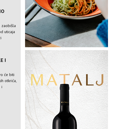
IO
a zaobišla
od uticaja
i
E I
o će biti
ih otkrića,
 i
M