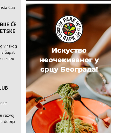
rista Cup
BIJE ĆE
VETSKE
og vinskog
ina Šapat,
 i izneo
LUB
nose
e
ju razvoj
da dobija