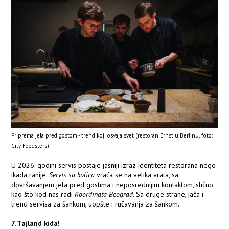
Priprema jela pred gostom - trend koji osvaja svet (restoran Ernst u Berlinu, foto:
City Foodsters)
U 2026. godini servis postaje jasniji izraz identiteta restorana nego
ikada ranije.
Servis sa kolica
vraća se na velika vrata, sa
dovršavanjem jela pred gostima i neposrednijim kontaktom, slično
kao što kod nas radi
Koordinata Beograd
. Sa druge strane, jača i
trend servisa za šankom, uopšte i ručavanja za šankom.
7. Tajland kida!