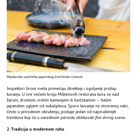
Majstorska upotreba japanskog binchotan ćumura
Inspektori širom sveta primećuju direktniji i ogoljeniji pristup
kuvanju. U sve većem broju Mišlenovih restorana kuva se nad
žarom, drvetom, vrelim kamenjem ili binčotanom — belim
japanskim ugljem od eukaliptusa. Sporo kuvanje na otvorenoj vatri,
često u prirodnom okruženju, postaje jedan od najizraženijih
trendova koji će u narednom periodu oblikovati
fine dining
scenu.
2. Tradicija u modernom ruhu