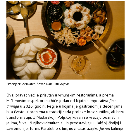
Istočnjački delikatesi šefice Nami Milivojević
Ovaj pravac već je prisutan u vrhunskim restoranima, a prema
Mišlenovim inspektorima biće jedan od ključnih imperativa
fine
dininga
u 2026. godini. Regije u kojima je gastronomija decenijama
bila čvrsto ukorenjena u tradiciji sada prolaze kroz suptilnu, ali brzu
transformaciju. U Mađarskoj i Poljskoj, kuvari se vraćaju poznatim
jelima, čuvajući njihov identitet, ali ih predstavljaju u lakšoj, čistijoj i
savremenijoj formi. Paralelno s tim, novi talas azijske
fusion
kuhinje