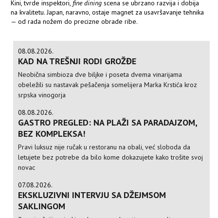
Kini, tvrde inspektori,
fine dining
scena se ubrzano razvija i dobija
na kvalitetu. Japan, naravno, ostaje magnet za usavršavanje tehnika
— od rada nožem do precizne obrade ribe.
08.08.2026.
KAD NA TREŠNJI RODI GROŽĐE
Neobična simbioza dve biljke i poseta dvema vinarijama
obeležili su nastavak pešačenja somelijera Marka Krstića kroz
srpska vinogorja
08.08.2026.
GASTRO PREGLED: NA PLAŽI SA PARADAJZOM,
BEZ KOMPLEKSA!
Pravi luksuz nije ručak u restoranu na obali, već sloboda da
letujete bez potrebe da bilo kome dokazujete kako trošite svoj
novac
07.08.2026.
EKSKLUZIVNI INTERVJU SA DŽEJMSOM
SAKLINGOM