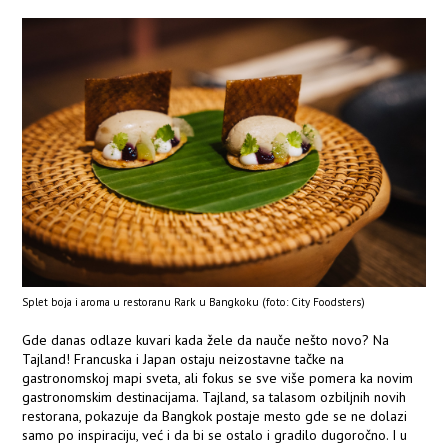
Splet boja i aroma u restoranu Rark u Bangkoku (foto: City Foodsters)
Gde danas odlaze kuvari kada žele da nauče nešto novo? Na
Tajland! Francuska i Japan ostaju neizostavne tačke na
gastronomskoj mapi sveta, ali fokus se sve više pomera ka novim
gastronomskim destinacijama. Tajland, sa talasom ozbiljnih novih
restorana, pokazuje da Bangkok postaje mesto gde se ne dolazi
samo po inspiraciju, već i da bi se ostalo i gradilo dugoročno. I u