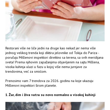
Restorani više ne liče jedni na druge kao nekad jer nema više
jednog velikog trenda koji diktira jelovnike od Tokija do Pariza -
poručuju Mišlenovi inspektori direktno sa terena, sa svih meridijana
sveta! Prema njihovim zapažanjima objavljenim na sajtu Mišlena,
visoka kuhinja ulazi u fazu u kojoj više nema jurnjave za
trendovima, već za smislom.
Prenosimo vam 7 trendova za 2026. godinu na koje ukazuju
Mišlenovi inspektori širom planete.
1. Žar, dim i živa vatra su novo normalno u visokoj kuhinji