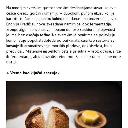
Na mnogim svetskim gastronomskim destinacijama kuvari se sve
češće okreću gorčini i umamiju — dubokom, punom ukusu koji je
karakterističan za japansku kuhinju, ali danas ima univerzalni jezik.
Endivija i radič su nove zvezdane namirnice, dok fermentacija,
zrenje, alge i koncentrovani bujoni donose strukturu i slojevitost
jelima, bez osećaja težine. Na svetskim jelovnicima se pojavljuju
kombinacije poput sladoleda od paškanata, čaja kao sastojka za
kuvanje ili aromatizovanje morskih plodova, dok kiselost, kako
predviđaju Mišlenovi inspektori, ostaje prisutna — kroz citruse, sirće
ili fermentaciju, ali u ulozi diskretne podrške, a ne dominantne note
u jelu.
4. Vreme kao ključni sastojak