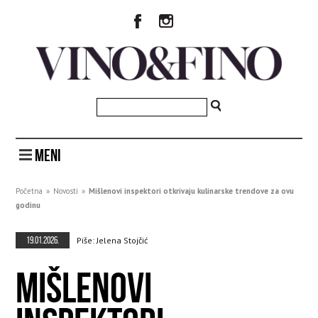
MENI
Početna
»
Novosti
»
Mišlenovi inspektori otkrivaju kulinarske trendove za ovu
godinu
19.01.2026.
Piše: Jelena Stojčić
MIŠLENOVI