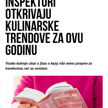
INSPEKTORI
OTKRIVAJU
KULINARSKE
TRENDOVE ZA OVU
GODINU
Visoka kuhinja ulazi u fazu u kojoj više nema jurnjave za
trendovima, već za smislom