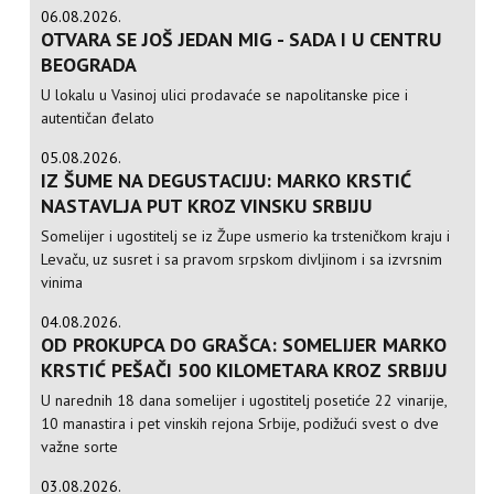
06.08.2026.
OTVARA SE JOŠ JEDAN MIG - SADA I U CENTRU
BEOGRADA
U lokalu u Vasinoj ulici prodavaće se napolitanske pice i
autentičan đelato
05.08.2026.
IZ ŠUME NA DEGUSTACIJU: MARKO KRSTIĆ
NASTAVLJA PUT KROZ VINSKU SRBIJU
Somelijer i ugostitelj se iz Župe usmerio ka trsteničkom kraju i
Levaču, uz susret i sa pravom srpskom divljinom i sa izvrsnim
vinima
04.08.2026.
OD PROKUPCA DO GRAŠCA: SOMELIJER MARKO
KRSTIĆ PEŠAČI 500 KILOMETARA KROZ SRBIJU
U narednih 18 dana somelijer i ugostitelj posetiće 22 vinarije,
10 manastira i pet vinskih rejona Srbije, podižući svest o dve
važne sorte
03.08.2026.