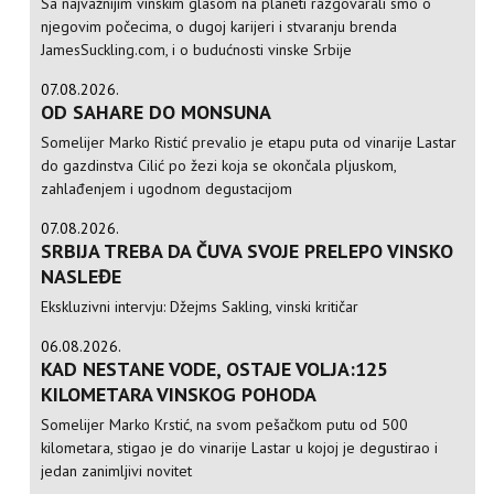
Sa najvažnijim vinskim glasom na planeti razgovarali smo o
njegovim počecima, o dugoj karijeri i stvaranju brenda
JamesSuckling.com, i o budućnosti vinske Srbije
07.08.2026.
OD SAHARE DO MONSUNA
Somelijer Marko Ristić prevalio je etapu puta od vinarije Lastar
do gazdinstva Cilić po žezi koja se okončala pljuskom,
zahlađenjem i ugodnom degustacijom
07.08.2026.
SRBIJA TREBA DA ČUVA SVOJE PRELEPO VINSKO
NASLEĐE
Ekskluzivni intervju: Džejms Sakling, vinski kritičar
06.08.2026.
KAD NESTANE VODE, OSTAJE VOLJA:125
KILOMETARA VINSKOG POHODA
Somelijer Marko Krstić, na svom pešačkom putu od 500
kilometara, stigao je do vinarije Lastar u kojoj je degustirao i
jedan zanimljivi novitet