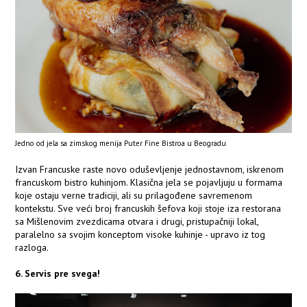
Jedno od jela sa zimskog menija Puter Fine Bistroa u Beogradu
Izvan Francuske raste novo oduševljenje jednostavnom, iskrenom
francuskom bistro kuhinjom. Klasična jela se pojavljuju u formama
koje ostaju verne tradiciji, ali su prilagođene savremenom
kontekstu. Sve veći broj francuskih šefova koji stoje iza restorana
sa Mišlenovim zvezdicama otvara i drugi, pristupačniji lokal,
paralelno sa svojim konceptom visoke kuhinje - upravo iz tog
razloga.
6. Servis pre svega!