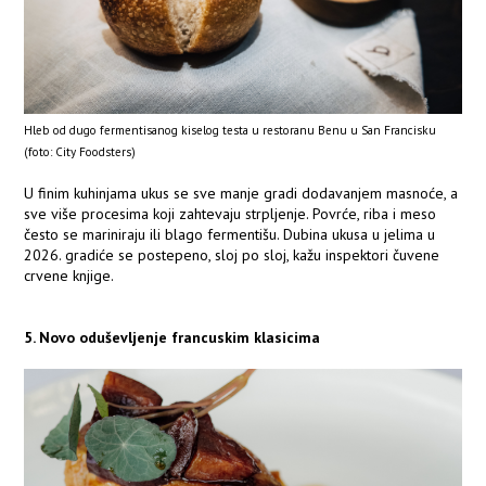
Hleb od dugo fermentisanog kiselog testa u restoranu Benu u San Francisku
(foto: City Foodsters)
U finim kuhinjama ukus se sve manje gradi dodavanjem masnoće, a
sve više procesima koji zahtevaju strpljenje. Povrće, riba i meso
često se mariniraju ili blago fermentišu. Dubina ukusa u jelima u
2026. gradiće se postepeno, sloj po sloj, kažu inspektori čuvene
crvene knjige.
5. Novo oduševljenje francuskim klasicima