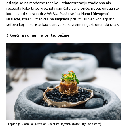
oslanja se na moderne tehnike i reinterpretaciju tradicionalnih
recepata kako bi se kroz jela ispričale lične priče, poput onoga što
kod nas od skora radi
Istok Not Istok
i šefica Nami Milivojević.
Nasleđe, koreni i tradicija na tanjirima prisutni su već kod srpskih
šefova koji ih koriste kao osnovu za savremeni gastronomski izraz.
3. Gor
čina i umami u centru pažnje
Eksplozija umamija - restoran Coast na Tajvanu (foto: City Foodsters)