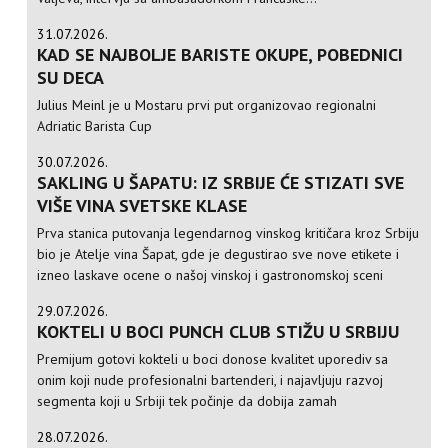
31.07.2026.
KAD SE NAJBOLJE BARISTE OKUPE, POBEDNICI
SU DECA
Julius Meinl je u Mostaru prvi put organizovao regionalni
Adriatic Barista Cup
30.07.2026.
SAKLING U ŠAPATU: IZ SRBIJE ĆE STIZATI SVE
VIŠE VINA SVETSKE KLASE
Prva stanica putovanja legendarnog vinskog kritičara kroz Srbiju
bio je Atelje vina Šapat, gde je degustirao sve nove etikete i
izneo laskave ocene o našoj vinskoj i gastronomskoj sceni
29.07.2026.
KOKTELI U BOCI PUNCH CLUB STIŽU U SRBIJU
Premijum gotovi kokteli u boci donose kvalitet uporediv sa
onim koji nude profesionalni bartenderi, i najavljuju razvoj
segmenta koji u Srbiji tek počinje da dobija zamah
28.07.2026.