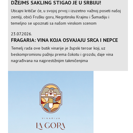
DŽEJMS SAKLING STIGAO JE U SRBIJU!
Uticajni kritičar će, u svojoj prvoj i izuzetno važnoj poseti našoj
zemlji, obići Frušku goru, Negotinsku Krajinu i Šumadiju i
temeljno se upoznati sa našom vinskom scenom
23.07.2026.
FRAGARIA: VINA KOJA OSVAJAJU SRCA I NEPCE
Temelj rada ove butik vinarije je župski teroar koji, uz
beskompromisnu pažnju prema čokotu i grozdu, daje vina
nagrađivana na najprestižnijim takmičenjima