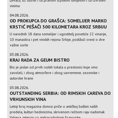
Levaču, uz susret i sa pravom srpskom divljinom i sa izvrsnim
vinima
04.08.2026.
OD PROKUPCA DO GRAŠCA: SOMELIJER MARKO
KRSTIĆ PEŠAČI 500 KILOMETARA KROZ SRBIJU
U narednih 18 dana somelijer i ugostitelj posetiće 22 vinarije,
10 manastira i pet vinskih rejona Srbije, podižući svest o dve
važne sorte
03.08.2026.
KRAJ RADA ZA GEUM BISTRO
Bio je jedan od prvih ruskih lokala u prestonici koje smo
zavoleli, i zbog atmosfere i zbog savremene, sezonske i
autorske hrane
03.08.2026.
OUTSTANDING SERBIA: OD RIMSKIH CAREVA DO
VRHUNSKIH VINA
Letnji broj magazina donosi priče o antičkoj baštini naših
predela, kulturi hedonizma, skrivenom rečnom raju nadomak
Valjeva, intervju sa ambasadorkom Francuske...