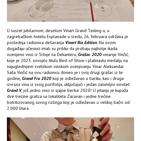
U susret jubilarnom, desetom Vinart Grand Tasting-u, u
zagrebačkom hotelu Esplanade u sredu, 26, februara održana je
poslednja radionica dešavanja
Vinart Biz Edition
. Na ovom
događaju učesnici imali su priliku da probaju najbolje ikada
ocenjeno vino iz Srbije na Dekanteru,
Grašac 2020
vinarije Vinčić,
koje je 2023. osvojilo titulu Best of Show i platinastu medalju na
najuglednijem svetskom vinskom ocenjivanju. Vinar Aleksandar
Saša Vinčić na ovu radionicu doneo je i svoj drugi grašac iz te
godine,
Grand Fru 2020
koji je odležavao u bariku, kao i druga
izvrsna vina iz svog portfolija, uključujući i jedan zanimljivi novitet:
Grand V
, još jedno vino iz sjajne berbe 2020! U pitanju je kupaža
dve trećine grašca sa lokaliteta Zaravan i jedne trećine
botritizovanog suvog rizlinga koji je odležavao u velikoj bačvi od
2.000 litara.