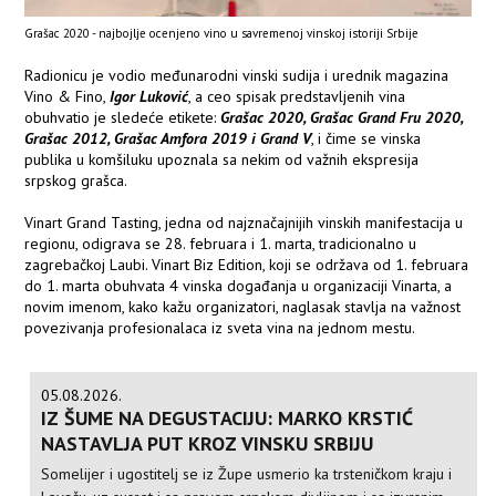
Grašac 2020 - najbojlje ocenjeno vino u savremenoj vinskoj istoriji Srbije
Radionicu je vodio međunarodni vinski sudija i urednik magazina
Vino & Fino,
Igor Luković
, a ceo spisak predstavljenih vina
obuhvatio je sledeće etikete:
Grašac 2020, Grašac Grand Fru 2020,
Grašac 2012, Grašac Amfora 2019 i Grand V
, i čime se vinska
publika u komšiluku upoznala sa nekim od važnih ekspresija
srpskog grašca.
Vinart Grand Tasting, jedna od najznačajnijih vinskih manifestacija u
regionu, odigrava se 28. februara i 1. marta, tradicionalno u
zagrebačkoj Laubi. Vinart Biz Edition, koji se održava od 1. februara
do 1. marta obuhvata 4 vinska događanja u organizaciji Vinarta, a
novim imenom, kako kažu organizatori, naglasak stavlja na važnost
povezivanja profesionalaca iz sveta vina na jednom mestu.
05.08.2026.
IZ ŠUME NA DEGUSTACIJU: MARKO KRSTIĆ
NASTAVLJA PUT KROZ VINSKU SRBIJU
Somelijer i ugostitelj se iz Župe usmerio ka trsteničkom kraju i