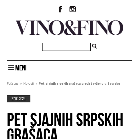
MENI
Početna
»
Novosti
»
Pet sjajnih srpskih grašaca predstavljeno u Zagrebu
27.02.2025.
PET SJAJNIH SRPSKIH
GRAŠACA