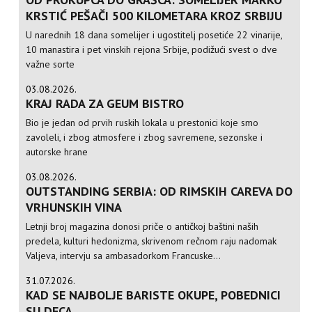
KRSTIĆ PEŠAČI 500 KILOMETARA KROZ SRBIJU
U narednih 18 dana somelijer i ugostitelj posetiće 22 vinarije,
10 manastira i pet vinskih rejona Srbije, podižući svest o dve
važne sorte
03.08.2026.
KRAJ RADA ZA GEUM BISTRO
Bio je jedan od prvih ruskih lokala u prestonici koje smo
zavoleli, i zbog atmosfere i zbog savremene, sezonske i
autorske hrane
03.08.2026.
OUTSTANDING SERBIA: OD RIMSKIH CAREVA DO
VRHUNSKIH VINA
Letnji broj magazina donosi priče o antičkoj baštini naših
predela, kulturi hedonizma, skrivenom rečnom raju nadomak
Valjeva, intervju sa ambasadorkom Francuske...
31.07.2026.
KAD SE NAJBOLJE BARISTE OKUPE, POBEDNICI
SU DECA