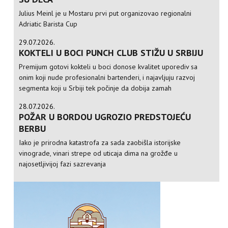
Julius Meinl je u Mostaru prvi put organizovao regionalni
Adriatic Barista Cup
29.07.2026.
KOKTELI U BOCI PUNCH CLUB STIŽU U SRBIJU
Premijum gotovi kokteli u boci donose kvalitet uporediv sa
onim koji nude profesionalni bartenderi, i najavljuju razvoj
segmenta koji u Srbiji tek počinje da dobija zamah
28.07.2026.
POŽAR U BORDOU UGROZIO PREDSTOJEĆU
BERBU
Iako je prirodna katastrofa za sada zaobišla istorijske
vinograde, vinari strepe od uticaja dima na grožđe u
najosetljivijoj fazi sazrevanja