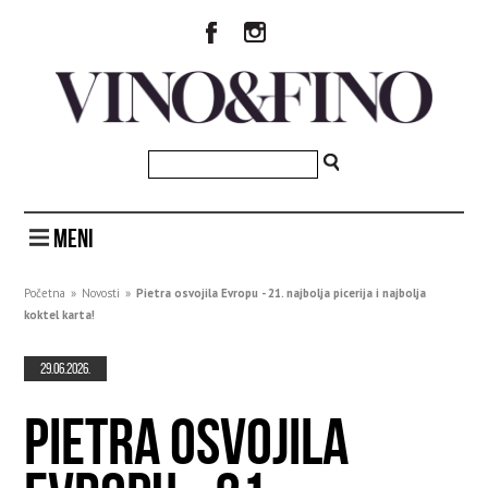
MENI
Početna
»
Novosti
»
Pietra osvojila Evropu - 21. najbolja picerija i najbolja
koktel karta!
29.06.2026.
PIETRA OSVOJILA