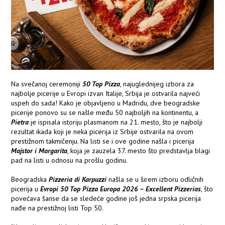
Na svečanoj ceremoniji
50 Top Pizza
, najuglednijeg izbora za
najbolje picerije u Evropi izvan Italije, Srbija je ostvarila najveći
uspeh do sada! Kako je objavljeno u Madridu, dve beogradske
picerije ponovo su se našle među 50 najboljih na kontinentu, a
Pietra
je ispisala istoriju plasmanom na 21. mesto, što je najbolji
rezultat ikada koji je neka picerija iz Srbije ostvarila na ovom
prestižnom takmičenju. Na listi se i ove godine našla i picerija
Majstor i Margarita
, koja je zauzela 37. mesto što predstavlja blagi
pad na listi u odnosu na prošlu godinu.
Beogradska
Pizzeria di Karpuzzi
našla se u širem izboru odličnih
picerija u
Evropi 50 Top Pizza Europa 2026 – Excellent Pizzerias
, što
povećava šanse da se sledeće godine još jedna srpska picerija
nađe na prestižnoj listi Top 50.