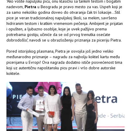
"Ako volite napuljsku picu, onu klasičnu sa tankim testom i bogatim
nadevom,
Pietra
u Beogradu je pravo mesto za vas. Uspeh koji je
za samo nekoliko godina doveo do otvaranja čak tri lokacije...Stil
pice je veran tradicionalnoj napuljskoj školi, sa mekim, savršeno
hidriranim testom i kratkim vremenom pečenja. Ambijent je prijatan
i opušten, a ljubazno osoblje, koje je uvek pažljivo prema
potrebama gostiju, učiniće da se od prvog trenutka osećate
dobrodošlo", navodi se u obrazloženju priznanja za piceriju Pietra.
Pored istorijskog plasmana, Pietra je osvojila još jedno veliko
međunarodno priznanje – nagradu za najbolju koktel kartu među
picerijama u Evropi! Ova nagrada dodatno ističe posvećenost tima
koji uz autentičnu napolitansku picu pravi i vrlo dobre autorske
koktele.