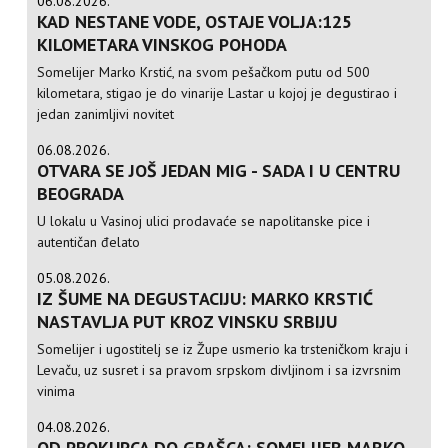
06.08.2026.
KAD NESTANE VODE, OSTAJE VOLJA:125
KILOMETARA VINSKOG POHODA
Somelijer Marko Krstić, na svom pešačkom putu od 500
kilometara, stigao je do vinarije Lastar u kojoj je degustirao i
jedan zanimljivi novitet
06.08.2026.
OTVARA SE JOŠ JEDAN MIG - SADA I U CENTRU
BEOGRADA
U lokalu u Vasinoj ulici prodavaće se napolitanske pice i
autentičan đelato
05.08.2026.
IZ ŠUME NA DEGUSTACIJU: MARKO KRSTIĆ
NASTAVLJA PUT KROZ VINSKU SRBIJU
Somelijer i ugostitelj se iz Župe usmerio ka trsteničkom kraju i
Levaču, uz susret i sa pravom srpskom divljinom i sa izvrsnim
vinima
04.08.2026.
OD PROKUPCA DO GRAŠCA: SOMELIJER MARKO