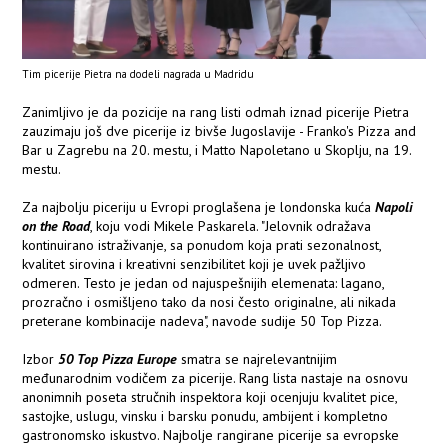
Tim picerije Pietra na dodeli nagrada u Madridu
Zanimljivo je da pozicije na rang listi odmah iznad picerije Pietra
zauzimaju još dve picerije iz bivše Jugoslavije - Franko's Pizza and
Bar u Zagrebu na 20. mestu, i Matto Napoletano u Skoplju, na 19.
mestu.
Za najbolju piceriju u Evropi proglašena je londonska kuća
Napoli
on the Road
, koju vodi Mikele Paskarela. "Jelovnik odražava
kontinuirano istraživanje, sa ponudom koja prati sezonalnost,
kvalitet sirovina i kreativni senzibilitet koji je uvek pažljivo
odmeren. Testo je jedan od najuspešnijih elemenata: lagano,
prozračno i osmišljeno tako da nosi često originalne, ali nikada
preterane kombinacije nadeva", navode sudije 50 Top Pizza.
Izbor
50 Top Pizza Europe
smatra se najrelevantnijim
međunarodnim vodičem za picerije. Rang lista nastaje na osnovu
anonimnih poseta stručnih inspektora koji ocenjuju kvalitet pice,
sastojke, uslugu, vinsku i barsku ponudu, ambijent i kompletno
gastronomsko iskustvo. Najbolje rangirane picerije sa evropske