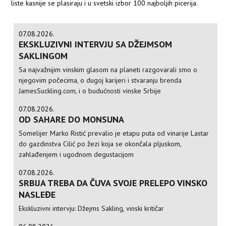
liste kasnije se plasiraju i u svetski izbor 100 najboljih picerija.
07.08.2026.
EKSKLUZIVNI INTERVJU SA DŽEJMSOM
SAKLINGOM
Sa najvažnijim vinskim glasom na planeti razgovarali smo o
njegovim počecima, o dugoj karijeri i stvaranju brenda
JamesSuckling.com, i o budućnosti vinske Srbije
07.08.2026.
OD SAHARE DO MONSUNA
Somelijer Marko Ristić prevalio je etapu puta od vinarije Lastar
do gazdinstva Cilić po žezi koja se okončala pljuskom,
zahlađenjem i ugodnom degustacijom
07.08.2026.
SRBIJA TREBA DA ČUVA SVOJE PRELEPO VINSKO
NASLEĐE
Ekskluzivni intervju: Džejms Sakling, vinski kritičar