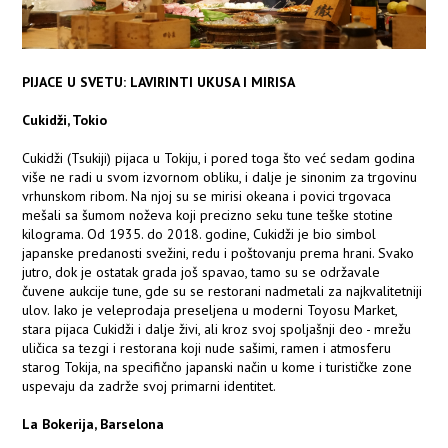
PIJACE U SVETU: LAVIRINTI UKUSA I MIRISA
Cukidži, Tokio
Cukidži (Tsukiji) pijaca u Tokiju, i pored toga što već sedam godina
više ne radi u svom izvornom obliku, i dalje je sinonim za trgovinu
vrhunskom ribom. Na njoj su se mirisi okeana i povici trgovaca
mešali sa šumom noževa koji precizno seku tune teške stotine
kilograma. Od 1935. do 2018. godine, Cukidži je bio simbol
japanske predanosti svežini, redu i poštovanju prema hrani. Svako
jutro, dok je ostatak grada još spavao, tamo su se održavale
čuvene aukcije tune, gde su se restorani nadmetali za najkvalitetniji
ulov. Iako je veleprodaja preseljena u moderni Toyosu Market,
stara pijaca Cukidži i dalje živi, ali kroz svoj spoljašnji deo - mrežu
uličica sa tezgi i restorana koji nude sašimi, ramen i atmosferu
starog Tokija, na specifično japanski način u kome i turističke zone
uspevaju da zadrže svoj primarni identitet.
La Bokerija, Barselona