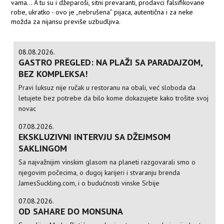
vama... A tu su i džeparoši, sitni prevaranti, prodavci falsifikovane
robe, ukratko - ovo je „nebrušena” pijaca, autentična i za neke
možda za nijansu previše uzbudljiva.
08.08.2026.
GASTRO PREGLED: NA PLAŽI SA PARADAJZOM,
BEZ KOMPLEKSA!
Pravi luksuz nije ručak u restoranu na obali, već sloboda da
letujete bez potrebe da bilo kome dokazujete kako trošite svoj
novac
07.08.2026.
EKSKLUZIVNI INTERVJU SA DŽEJMSOM
SAKLINGOM
Sa najvažnijim vinskim glasom na planeti razgovarali smo o
njegovim počecima, o dugoj karijeri i stvaranju brenda
JamesSuckling.com, i o budućnosti vinske Srbije
07.08.2026.
OD SAHARE DO MONSUNA