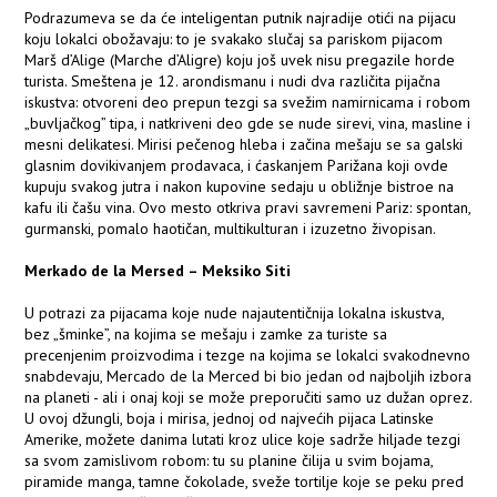
Podrazumeva se da će inteligentan putnik najradije otići na pijacu
koju lokalci obožavaju: to je svakako slučaj sa pariskom pijacom
Marš d’Alige (Marche d’Aligre) koju još uvek nisu pregazile horde
turista. Smeštena je 12. arondismanu i nudi dva različita pijačna
iskustva: otvoreni deo prepun tezgi sa svežim namirnicama i robom
„buvljačkog” tipa, i natkriveni deo gde se nude sirevi, vina, masline i
mesni delikatesi. Mirisi pečenog hleba i začina mešaju se sa galski
glasnim dovikivanjem prodavaca, i ćaskanjem Parižana koji ovde
kupuju svakog jutra i nakon kupovine sedaju u obližnje bistroe na
kafu ili čašu vina. Ovo mesto otkriva pravi savremeni Pariz: spontan,
gurmanski, pomalo haotičan, multikulturan i izuzetno živopisan.
Merkado de la Mersed – Meksiko Siti
U potrazi za pijacama koje nude najautentičnija lokalna iskustva,
bez „šminke”, na kojima se mešaju i zamke za turiste sa
precenjenim proizvodima i tezge na kojima se lokalci svakodnevno
snabdevaju, Mercado de la Merced bi bio jedan od najboljih izbora
na planeti - ali i onaj koji se može preporučiti samo uz dužan oprez.
U ovoj džungli, boja i mirisa, jednoj od najvećih pijaca Latinske
Amerike, možete danima lutati kroz ulice koje sadrže hiljade tezgi
sa svom zamislivom robom: tu su planine čilija u svim bojama,
piramide manga, tamne čokolade, sveže tortilje koje se peku pred