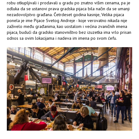
robu otkupljivali i prodavali u gradu po znatno višim cenama, pa je
odluka da se ustanovi prava gradska pijaca bila način da se umanji
nezadovoljstvo građana. Četrdeset godina kasnije, Velika pijaca
ponela je ime Pijace Svetog Andreje - koje verovatno nikada nije
zaživelo među građanima, kao uostalom i većina zvaničnih imena
pijaca, budući da gradsko stanovništvo bez izuzetka ima vrlo prisan
odnos sa ovim lokacijama i nadeva im imena po svom ćefu.