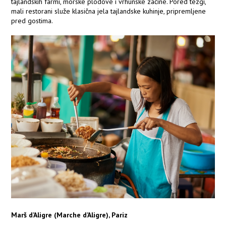
tajlandskih farmi, morske plodove i vrhunske začine. Pored tezgi,
mali restorani služe klasična jela tajlandske kuhinje, pripremljene
pred gostima.
Marš d’Aligre (Marche d’Aligre), Pariz