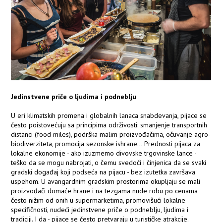
Jedinstvene priče o ljudima i podneblju
U eri klimatskih promena i globalnih lanaca snabdevanja, pijace se
često poistovećuju sa principima održivosti: smanjenje transportnih
distanci (food miles), podrška malim proizvođačima, očuvanje agro-
biodiverziteta, promocija sezonske ishrane... Prednosti pijaca za
lokalne ekonomije - ako izuzmemo divovske trgovinske lance -
teško da se mogu nabrojati, o čemu svedoči i činjenica da se svaki
gradski događaj koji podseća na pijacu - bez izutetka završava
uspehom. U avangardnim gradskim prostorima okupljaju se mali
proizvođači domaće hrane i na tezgama nude robu po cenama
često nižim od onih u supermarketima, promovišući lokalne
specifičnosti, nudeći jedinstvene priče o podneblju, ljudima i
tradiciji. I da - pijace se često pretvaraju u turističke atrakcije.