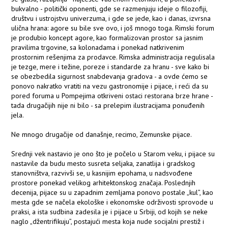
bukvalno - politički oponenti, gde se razmenjuju ideje o filozofiji,
društvu i ustrojstvu univerzuma, i gde se jede, kao i danas, izvrsna
ulična hrana: agore su bile sve ovo, i još mnogo toga. Rimski forum
je produbio koncept agore, kao formalizovan prostor sa jasnim
pravilima trgovine, sa kolonadama i ponekad natkrivenim
prostornim rešenjima za prodavce. Rimska administracija regulisala
je tezge, mere i težine, poreze i standarde za hranu - sve kako bi
se obezbedila sigurnost snabdevanja gradova - a ovde ćemo se
ponovo nakratko vratiti na vezu gastronomije i pijace, i reći da su
pored foruma u Pompejima otkriveni ostaci restorana brze hrane -
tada drugačijih nije ni bilo - sa prelepim ilustracijama ponuđenih
jela.
Ne mnogo drugačije od današnje, recimo, Zemunske pijace.
Srednji vek nastavio je ono što je počelo u Starom veku, i pijace su
nastavile da budu mesto susreta seljaka, zanatlija i gradskog
stanovništva, razvivši se, u kasnijim epohama, u nadsvođene
prostore ponekad velikog arhitektonskog značaja. Poslednjih
decenija, pijace su u zapadnim zemljama ponovo postale „kul”, kao
mesta gde se načela ekološke i ekonomske održivosti sprovode u
praksi, a ista sudbina zadesila je i pijace u Srbiji, od kojih se neke
naglo „džentrifikuju”, postajući mesta koja nude socijalni prestiž i