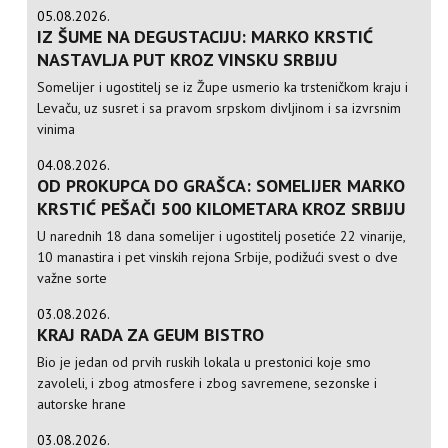
05.08.2026.
IZ ŠUME NA DEGUSTACIJU: MARKO KRSTIĆ
NASTAVLJA PUT KROZ VINSKU SRBIJU
Somelijer i ugostitelj se iz Župe usmerio ka trsteničkom kraju i
Levaču, uz susret i sa pravom srpskom divljinom i sa izvrsnim
vinima
04.08.2026.
OD PROKUPCA DO GRAŠCA: SOMELIJER MARKO
KRSTIĆ PEŠAČI 500 KILOMETARA KROZ SRBIJU
U narednih 18 dana somelijer i ugostitelj posetiće 22 vinarije,
10 manastira i pet vinskih rejona Srbije, podižući svest o dve
važne sorte
03.08.2026.
KRAJ RADA ZA GEUM BISTRO
Bio je jedan od prvih ruskih lokala u prestonici koje smo
zavoleli, i zbog atmosfere i zbog savremene, sezonske i
autorske hrane
03.08.2026.