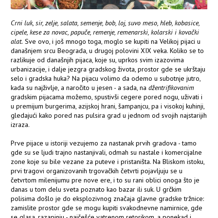
Crni luk, sir, zelje, salata, semenje, bob, loj, suvo meso, hleb, kobasice,
cipele, kese za novac, papuče, remenje, remenarski, kolarski i kovački
alat.
Sve ovo, i još mnogo toga, moglo se kupiti na Velikoj pijaci u
današnjem srcu Beograda, u drugoj polovini XIX veka. Koliko se to
razlikuje od današnjih pijaca, koje su, uprkos svim izazovima
urbanizacije, i dalje jezgra gradskog života, prostor gde se ukrštaju
selo i gradska huka? Na pijacu volimo da odemo u subotnje jutro,
kada su najživlje, a naročito u jesen - a sada, na
džentrifikovanim
gradskim pijacama možemo, spustivši cegere pored nogu, uživati i
u premijum burgerima, azijskoj hrani, šampanjcu, pa i visokoj kuhinji,
gledajući kako pored nas pulsira grad u jednom od svojih najstarijih
izraza.
Prve pijace u istoriji vezujemo za nastanak prvih gradova - tamo
gde su se ljudi trajno nastanjivali, odmah su nastale i komercijalne
zone koje su bile vezane za puteve i pristaništa. Na Bliskom istoku,
prvi tragovi organizovanih trgovačkih četvrti pojavljuju se u
četvrtom milenijumu pre nove ere, i to su rani oblici onoga što je
danas u tom delu sveta poznato kao bazar ili suk. U grčkim
polisima došlo je do eksplozivnog značaja glavne gradske tržnice:
zamislite prostor gde se mogu kupiti svakodnevne namirnice, gde
se glasa, razapinju - najčešće vatrenom retorikom, a ponekad i