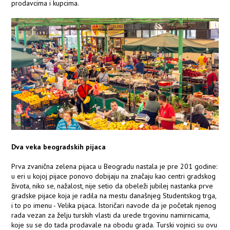
prodavcima i kupcima.
Dva veka beogradskih pijaca
Prva zvanična zelena pijaca u Beogradu nastala je pre 201 godine:
u eri u kojoj pijace ponovo dobijaju na značaju kao centri gradskog
života, niko se, nažalost, nije setio da obeleži jubilej nastanka prve
gradske pijace koja je radila na mestu današnjeg Studentskog trga,
i to po imenu - Velika pijaca. Istoričari navode da je početak njenog
rada vezan za želju turskih vlasti da urede trgovinu namirnicama,
koje su se do tada prodavale na obodu grada. Turski vojnici su ovu