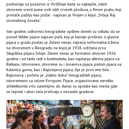
podsećaju na puzavice iz Virdžinije kada su najlepše, zatim
otvorene vreće pune ovih istih crvenih plodova, u finom prahu, koji
privlače pažnju kao požar - napisao je Vivijen u knjizi „Srbija: Raj
siromašnog čoveka”.
Iste godine, odbornici beogradske opštine doneli su odluku da se
pored Velike pijace napravi park, koji je kasnije proširen, a glavna
pijaca u gradu postao je Zeleni venac, najveća neformalna tržnica
na otvorenom u Beogradu, na kojoj je 1918. održana prva
Skupština piljara Srbije. Zeleni venac je formalno otvoren 1926.
godine i od tada radi u kontinuitetu, kao najstarija aktivna pijaca na
Balkanu. Istovreneo, otvorene su i Jovanova pijaca, potom pijaca na
Kalenića guvnu, kao i Bajlonijeva pijaca, čije je prvo ime bilo -
Bajlonova, i počelo je „zlatno doba” beogradskih pijaca,
istovremeno sa celom Evropom. Pijace, organizovane, neretko
arhitektonski vrlo zanimljive, do danas su opstale kao mesta gde
se lepote i ukusi sela prelivaju u nezasite gradove.