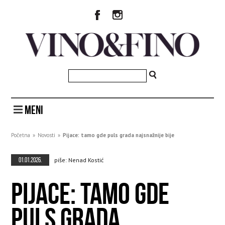
MENI
Početna
»
Novosti
»
Pijace: tamo gde puls grada najsnažnije bije
01.01.2026.
piše: Nenad Kostić
PIJACE: TAMO GDE
PULS GRADA