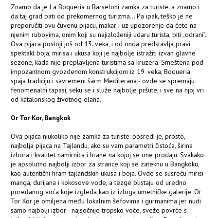
Znamo da je La Boqueria u Barseloni zamka za turiste, a znamo i
da taj grad pati od prekomernog turizma... Pa ipak, teško je ne
preporučiti ovu čuvenu pijacu, makar i uz upozorenje da ćete na
njenim rubovima, onim koji su najizloženiji udaru turista, biti „odrani”.
Ova pijaca postoji još od 13. veka, i od onda predstavlja pravi
spektakl boja, mirisa i ukusa koji je najbolje istražiti izvan glavne
sezone, kada nije preplavljena turistima sa kruzera. Smeštena pod
impozantnom gvozdenom konstrukcijom iz 19. veka, Boqueria
spaja tradiciju i savremeni šarm Mediterana - ovde se spremaju
fenomenalni tapasi, seku se i služe najbolje pršute, i sve na njoj vri
od katalonskog životnog elana.
Or Tor Kor, Bangkok
Ova pijaca niukoliko nije zamka za turiste: posredi je, prosto,
najbolja pijaca na Tajlandu, ako su vam parametri čistoća, širina
izbora i kvalitet namirnica i hrane na kojoj se one prodaju. Svakako
je apsolutno najbolji izbor za strance koji se zateknu u Bangkoku,
kao autentični hram tajlandskih ukusa i boja. Ovde se susreću mirisi
manga, durijana i kokosove vode, a tezge blistaju od uredno
poređanog voća koje izgleda kao iz izloga umetničke galerije. Or
Tor Kor je omiljena među lokalnim šefovima i gurmanima jer nudi
samo najbolji izbor - najsočnije tropsko voće, sveže povrće s