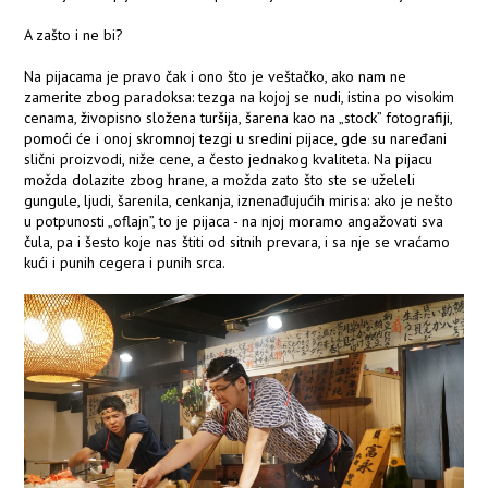
A zašto i ne bi?
Na pijacama je pravo čak i ono što je veštačko, ako nam ne
zamerite zbog paradoksa: tezga na kojoj se nudi, istina po visokim
cenama, živopisno složena turšija, šarena kao na „stock” fotografiji,
pomoći će i onoj skromnoj tezgi u sredini pijace, gde su naređani
slični proizvodi, niže cene, a često jednakog kvaliteta. Na pijacu
možda dolazite zbog hrane, a možda zato što ste se uželeli
gungule, ljudi, šarenila, cenkanja, iznenađujućih mirisa: ako je nešto
u potpunosti „oflajn”, to je pijaca - na njoj moramo angažovati sva
čula, pa i šesto koje nas štiti od sitnih prevara, i sa nje se vraćamo
kući i punih cegera i punih srca.