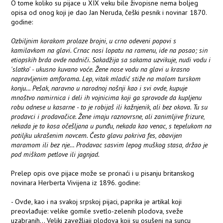
O tome koliko su pijace u XIX veku bile živopisne nema boljeg
opisa od onog koji je dao Jan Neruda, češki pesnik i novinar 1870.
godine:
Ozbiljnim korakom prolaze brojni, u crno odeveni popovi s
kamilavkom na glavi. Crnac nosi lopatu na ramenu, ide na posao; sin
etiopskih brda ovde nadniči. Sakadžija sa sakama uzvikuje, nudi vodu i
'slatko' - ukusno kuvano voće. Žene nose vodu na glavi u krasno
napravljenim amforama. Lep, vitak mladić stiže na malom turskom
konju… Pešak, naravno u narodnoj nošnji kao i svi ovde, kupuje
mnoštvo namirnica i deli ih vojnicima koji ga sprovode da kupljenu
robu odnese u kasarne - to je robijaš ili kažnjenik, ali bez okova. Tu su
prodavci i prodavačice. Žene imaju raznovrsne, ali zanimljive frizure,
nekada je to kosa očešljana u punđu, nekada kao venac, s tepelukom na
potiljku ukrašenim novcem. Često glavu pokriva fes, obavijen
maramom ili bez nje… Prodavac sasvim lepog muškog stasa, držao je
pod miškom petlove ili jagnjad.
Prelep opis ove pijace može se pronaći i u pisanju britanskog
novinara Herberta Vivijena iz 1896. godine:
- Ovde, kao i na svakoj srpskoj pijaci, paprika je artikal koji
preovlađuje: velike gomile svetlo-zelenih plodova, sveže
uzabranih… Veliki zavežljaji plodova koji su osušeni na suncu