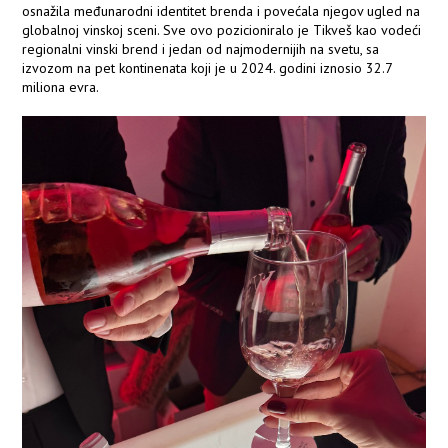
osnažila međunarodni identitet brenda i povećala njegov ugled na
globalnoj vinskoj sceni. Sve ovo pozicioniralo je Tikveš kao vodeći
regionalni vinski brend i jedan od najmodernijih na svetu, sa
izvozom na pet kontinenata koji je u 2024. godini iznosio 32.7
miliona evra.