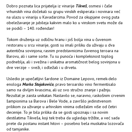
Dobro poznata lica prijatelja iz vinarije
Tikveš
, osmesi i čaše
vrhunskih vina dočekali su grupu vinskih eskperata i novinara već
na ulazu u vinariju u Kavadarcima. Povod za okupjane ovog puta
obeležavanje je jubileja kakvim malo ko u vinskom svetu može da
se podiči – 140. rođendan!
Tokom druženja uz odličnu hranu i još bolja vina u čuvenom
restoranu u srcu vinarije, gosti su imali priliku da uživaju u dva
autentična sovinjona, rasnim predstavnicima čuvenog teroara na
Barovu, ali i same sorte. Tu su punoća i kompleksnost toplog
podneblja, ali i svežina i unikatna aromatičnost belog sovinjona u
dve verzije – sveži, i odležali i u drvetu.
Usledio je upečatljivi šardone iz Domaine Lepovo, remek-delo
enologa
Marka Stojakovića
, pravo teroarsko vino fermentisalo
samo na divljim kvascima, ali uz svo stručno znanje i pažnju.
Rezultat je zaista unikatan. Nastavilo se, naravno, raskošnim crvenim
šampionima sa Barova i Bele Vode, a završilo jedinstvenom
prilikom za uživanje u arhivskim vinima odležalim više od četiri
decenije. To je bila prilika da se gosti upoznaju i sa novim
destilatima Tikveša, koji tek treba da ugledaju tržište, a već sada
prete da postanu instant hitovi – posebno bela muskatna lozovača
od tamjanike.