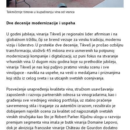
Takmičenje timova u kupažiranju vina od vranca
Dve decenije modernizacije i uspeha
U godini jubileja, vinarija Tikveš je regionalni lider afirmisan i na
globalnom tržištu, čiji se brend vezuje za vinsku tradiciju, modernu
viziju i liderstvo. U protekle dve decenije, Tikveš je prošao ozbiljnu
transformaciju, uloživši 45 miliona evra usmerenih ka potpunoj
modernizaciji kompanije i digitalizaciji, uz puni fokus na stvaranje
vrhunskih vina. U dugom nizu godina koje su prethodile jubileju,
vinarija Tikveš je nas koji pažjivo pratimo vinsku scenu i sve
vinoljupce - navikla na uspehe, na vesti o medaljama i priznanjima
koji stižu iz celog sveta i sa uticajnih svetskih ocenjivanja.
Posvećenje unapređenju kvaliteta vina, stručnom usavršavanju
zaposlenih i razvoju partnerskih odnosa sa vinogradarima, kao i
građenju sve vrednijeg vinskog portfolija, uz stalno praćenje
savremenog stila i traganje za autentični izrazom, rezultiralo je
dobijanjem najviših ocena za kvalitet od najpoznatijih svetskih
vinskih stručnjaka kao što je Robert Parker. Ključnu ulogu u razvoju
premijum segmenta vina imala je butik vinarija Domaine Lepovo,
dok je akvizicija francuske vinarije Château de Gourdon dodatno