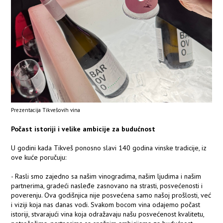
Prezentacija Tikvešovih vina
Počast istoriji i velike ambicije za budućnost
U godini kada Tikveš ponosno slavi 140 godina vinske tradicije, iz
ove kuće poručuju:
- Rasli smo zajedno sa našim vinogradima, našim ljudima i našim
partnerima, gradeći nasleđe zasnovano na strasti, posvećenosti i
poverenju. Ova godišnjica nije posvećena samo našoj prošlosti, već
i viziji koja nas danas vodi. Svakom bocom vina odajemo počast
istoriji, stvarajući vina koja odražavaju našu posvećenost kvalitetu,