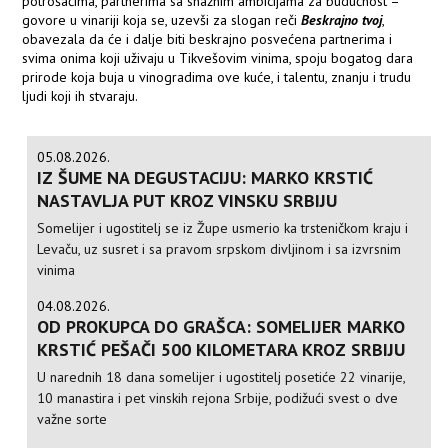
potrošačima, partnerima sa snažnim ambicijama za budućnost –
govore u vinariji koja se, uzevši za slogan reči
Beskrajno tvoj
,
obavezala da će i dalje biti beskrajno posvećena partnerima i
svima onima koji uživaju u Tikvešovim vinima, spoju bogatog dara
prirode koja buja u vinogradima ove kuće, i talentu, znanju i trudu
ljudi koji ih stvaraju.
05.08.2026.
IZ ŠUME NA DEGUSTACIJU: MARKO KRSTIĆ
NASTAVLJA PUT KROZ VINSKU SRBIJU
Somelijer i ugostitelj se iz Župe usmerio ka trsteničkom kraju i
Levaču, uz susret i sa pravom srpskom divljinom i sa izvrsnim
vinima
04.08.2026.
OD PROKUPCA DO GRAŠCA: SOMELIJER MARKO
KRSTIĆ PEŠAČI 500 KILOMETARA KROZ SRBIJU
U narednih 18 dana somelijer i ugostitelj posetiće 22 vinarije,
10 manastira i pet vinskih rejona Srbije, podižući svest o dve
važne sorte