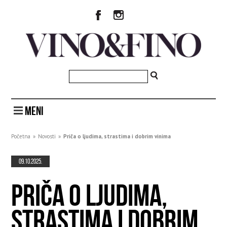
MENI
Početna
»
Novosti
»
Priča o ljudima, strastima i dobrim vinima
09.10.2025.
PRIČA O LJUDIMA,
STRASTIMA I DOBRIM