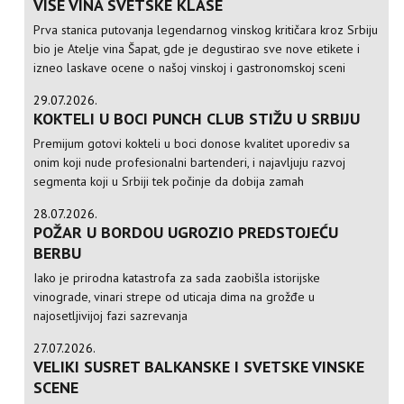
VIŠE VINA SVETSKE KLASE
Prva stanica putovanja legendarnog vinskog kritičara kroz Srbiju
bio je Atelje vina Šapat, gde je degustirao sve nove etikete i
izneo laskave ocene o našoj vinskoj i gastronomskoj sceni
29.07.2026.
KOKTELI U BOCI PUNCH CLUB STIŽU U SRBIJU
Premijum gotovi kokteli u boci donose kvalitet uporediv sa
onim koji nude profesionalni bartenderi, i najavljuju razvoj
segmenta koji u Srbiji tek počinje da dobija zamah
28.07.2026.
POŽAR U BORDOU UGROZIO PREDSTOJEĆU
BERBU
Iako je prirodna katastrofa za sada zaobišla istorijske
vinograde, vinari strepe od uticaja dima na grožđe u
najosetljivijoj fazi sazrevanja
27.07.2026.
VELIKI SUSRET BALKANSKE I SVETSKE VINSKE
SCENE