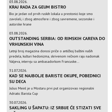
03.08.2026.
KRAJ RADA ZA GEUM BISTRO
Bio je jedan od prvih ruskih lokala u prestonici koje smo
zavoleli, i zbog atmosfere i zbog savremene, sezonske i
autorske hrane
03.08.2026.
OUTSTANDING SERBIA: OD RIMSKIH CAREVA DO
VRHUNSKIH VINA
Letnji broj magazina donosi priče o antičkoj baštini naših
predela, kulturi hedonizma, skrivenom rečnom raju nadomak
Valjeva, intervju sa ambasadorkom Francuske...
31.07.2026.
KAD SE NAJBOLJE BARISTE OKUPE, POBEDNICI
SU DECA
Julius Meinl je u Mostaru prvi put organizovao regionalni
Adriatic Barista Cup
30.07.2026.
SAKLING U ŠAPATU: IZ SRBIJE ĆE STIZATI SVE