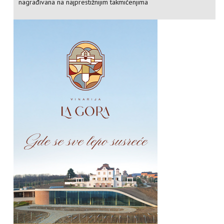
nagrađivana na najprestižnijim takmičenjima