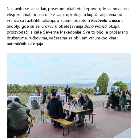
Nastavilo se sutradan, posetom lokalitetu Lepovo gde su novinari i
eksperti imali priliku da se sami oprobaju u kupažiranju vina od
vranca sa različitih lokacija, a zatim i posetom
Festivalu vranca
u
Skoplju gde su se, u okvuru obeležavanja
Dana vranca
, okupili
proizvođači iz cele Severne Makedonije. Sve to bilo je prošarano
druženjima, ručkovima, večerama sa obiljem vrhunskog vina i
autentičnih zalogaja.