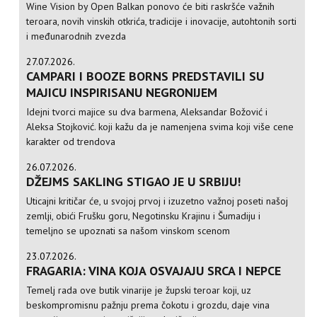
Wine Vision by Open Balkan ponovo će biti raskršće važnih
teroara, novih vinskih otkrića, tradicije i inovacije, autohtonih sorti
i međunarodnih zvezda
27.07.2026.
CAMPARI I BOOZE BORNS PREDSTAVILI SU
MAJICU INSPIRISANU NEGRONIJEM
Idejni tvorci majice su dva barmena, Aleksandar Božović i
Aleksa Stojković. koji kažu da je namenjena svima koji više cene
karakter od trendova
26.07.2026.
DŽEJMS SAKLING STIGAO JE U SRBIJU!
Uticajni kritičar će, u svojoj prvoj i izuzetno važnoj poseti našoj
zemlji, obići Frušku goru, Negotinsku Krajinu i Šumadiju i
temeljno se upoznati sa našom vinskom scenom
23.07.2026.
FRAGARIA: VINA KOJA OSVAJAJU SRCA I NEPCE
Temelj rada ove butik vinarije je župski teroar koji, uz
beskompromisnu pažnju prema čokotu i grozdu, daje vina