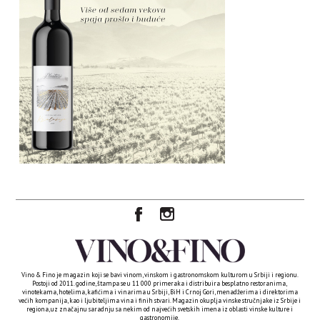
Vino & Fino je magazin koji se bavi vinom, vinskom i gastronomskom kulturom u Srbiji i regionu.
Postoji od 2011. godine, štampa se u 11 000 primeraka i distribuira besplatno restoranima,
vinotekama, hotelima, kafićima i vinarima u Srbiji, BiH i Crnoj Gori, menadžerima i direktorima
većih kompanija, kao i ljubiteljima vina i finih stvari. Magazin okuplja vinske stručnjake iz Srbije i
regiona, uz značajnu saradnju sa nekim od najvećih svetskih imena iz oblasti vinske kulture i
gastronomije.