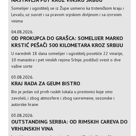
Somelijer i ugostitelj se iz Župe usmerio ka trsteničkom kraju i
Levaču, uz susret i sa pravom srpskom divljinom i sa izvrsnim
vinima
04.08.2026.
OD PROKUPCA DO GRAŠCA: SOMELIJER MARKO
KRSTIĆ PEŠAČI 500 KILOMETARA KROZ SRBIJU
U narednih 18 dana somelijer i ugostitelj posetiće 22 vinarije,
10 manastira i pet vinskih rejona Srbije, podižući svest o dve
važne sorte
03.08.2026.
KRAJ RADA ZA GEUM BISTRO
Bio je jedan od prvih ruskih lokala u prestonici koje smo
zavoleli, i zbog atmosfere i zbog savremene, sezonske i
autorske hrane
03.08.2026.
OUTSTANDING SERBIA: OD RIMSKIH CAREVA DO
VRHUNSKIH VINA