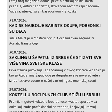
Letnji broj magazina donosi priče o antičkoj baštini naših
predela, kulturi hedonizma, skrivenom rečnom raju nadomak
Valjeva, intervju sa ambasadorkom Francuske...
31.07.2026.
KAD SE NAJBOLJE BARISTE OKUPE, POBEDNICI
SU DECA
Julius Meinl je u Mostaru prvi put organizovao regionalni
Adriatic Barista Cup
30.07.2026.
SAKLING U ŠAPATU: IZ SRBIJE ĆE STIZATI SVE
VIŠE VINA SVETSKE KLASE
Prva stanica putovanja legendarnog vinskog kritičara kroz Srbiju
bio je Atelje vina Šapat, gde je degustirao sve nove etikete i
izneo laskave ocene o našoj vinskoj i gastronomskoj sceni
29.07.2026.
KOKTELI U BOCI PUNCH CLUB STIŽU U SRBIJU
Premijum gotovi kokteli u boci donose kvalitet uporediv sa
onim koji nude profesionalni bartenderi, i najavljuju razvoj
segmenta koji u Srbiji tek počinje da dobija zamah