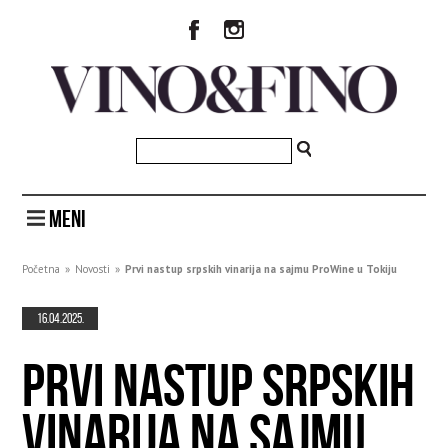
MENI
Početna
»
Novosti
»
Prvi nastup srpskih vinarija na sajmu ProWine u Tokiju
16.04.2025.
PRVI NASTUP SRPSKIH
VINARIJA NA SAJMU