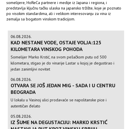
somelijere, HoReCa partnere i medije iz Japana i regiona, i
predstavlja ključnu tačku ulaska na japansko tržište, koje je poznato
po visokim standardima, ali i velikom interesovanju za vina iz
zemalja sa bogatom vinskom tradicijom.
06.08.2026.
KAD NESTANE VODE, OSTAJE VOLJA:125
KILOMETARA VINSKOG POHODA
Somelijer Marko Krstić, na svom pešačkom putu od 500
kilometara, stigao je do vinarije Lastar u kojoj je degustirao i
jedan zanimljivi novitet
06.08.2026.
OTVARA SE JOŠ JEDAN MIG - SADA I U CENTRU
BEOGRADA
U lokalu u Vasinoj ulici prodavaće se napolitanske pice i
autentičan đelato
05.08.2026.
IZ ŠUME NA DEGUSTACIJU: MARKO KRSTIĆ
NASTAVLJA PUT KROZ VINSKU SRBIJU