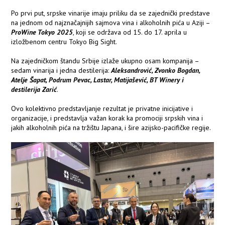
Po prvi put, srpske vinarije imaju priliku da se zajednički predstave
na jednom od najznačajnijih sajmova vina i alkoholnih pića u Aziji –
ProWine Tokyo 2025
, koji se održava od 15. do 17. aprila u
izložbenom centru Tokyo Big Sight.
Na zajedničkom štandu Srbije izlaže ukupno osam kompanija –
sedam vinarija i jedna destilerija:
Aleksandrović, Zvonko Bogdan,
Atelje Šapat, Podrum Pevac, Lastar, Matijašević, BT Winery i
destilerija Zarić
.
Ovo kolektivno predstavljanje rezultat je privatne inicijative i
organizacije, i predstavlja važan korak ka promociji srpskih vina i
jakih alkoholnih pića na tržištu Japana, i šire azijsko-pacifičke regije.