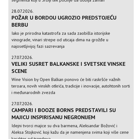
28.07.2026.
POŽAR U BORDOU UGROZIO PREDSTOJEĆU
BERBU
Iako je prirodna katastrofa za sada zaobišla istorijske
vinograde, vinari strepe od uticaja dima na grožđe u
najosetljivijoj fazi sazrevanja
27.07.2026.
VELIKI SUSRET BALKANSKE I SVETSKE VINSKE
SCENE
Wine Vision by Open Balkan ponovo će biti raskršće važnih
teroara, novih vinskih otkrića, tradicije i inovacije, autohtonih sorti
i međunarodnih zvezda
27.07.2026.
CAMPARI I BOOZE BORNS PREDSTAVILI SU
MAJICU INSPIRISANU NEGRONIJEM
Idejni tvorci majice su dva barmena, Aleksandar Božović i
Aleksa Stojković. koji kažu da je namenjena svima koji više cene
karakter od trendova