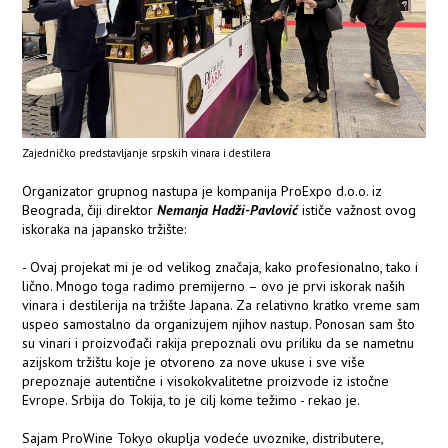
Zajedničko predstavljanje srpskih vinara i destilera
Organizator grupnog nastupa je kompanija ProExpo d.o.o. iz
Beograda, čiji direktor
Nemanja Hadži-Pavlović
ističe važnost ovog
iskoraka na japansko tržište:
- Ovaj projekat mi je od velikog značaja, kako profesionalno, tako i
lično. Mnogo toga radimo premijerno – ovo je prvi iskorak naših
vinara i destilerija na tržište Japana. Za relativno kratko vreme sam
uspeo samostalno da organizujem njihov nastup. Ponosan sam što
su vinari i proizvođači rakija prepoznali ovu priliku da se nametnu
azijskom tržištu koje je otvoreno za nove ukuse i sve više
prepoznaje autentične i visokokvalitetne proizvode iz istočne
Evrope. Srbija do Tokija, to je cilj kome težimo - rekao je.
Sajam ProWine Tokyo okuplja vodeće uvoznike, distributere,