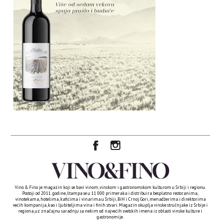
Vino & Fino je magazin koji se bavi vinom, vinskom i gastronomskom kulturom u Srbiji i regionu.
Postoji od 2011. godine, štampa se u 11 000 primeraka i distribuira besplatno restoranima,
vinotekama, hotelima, kafićima i vinarima u Srbiji, BiH i Crnoj Gori, menadžerima i direktorima
većih kompanija, kao i ljubiteljima vina i finih stvari. Magazin okuplja vinske stručnjake iz Srbije i
regiona, uz značajnu saradnju sa nekim od najvećih svetskih imena iz oblasti vinske kulture i
gastronomije.