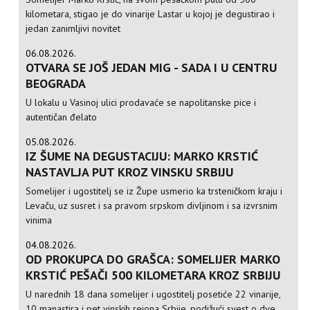
kilometara, stigao je do vinarije Lastar u kojoj je degustirao i
jedan zanimljivi novitet
06.08.2026.
OTVARA SE JOŠ JEDAN MIG - SADA I U CENTRU
BEOGRADA
U lokalu u Vasinoj ulici prodavaće se napolitanske pice i
autentičan đelato
05.08.2026.
IZ ŠUME NA DEGUSTACIJU: MARKO KRSTIĆ
NASTAVLJA PUT KROZ VINSKU SRBIJU
Somelijer i ugostitelj se iz Župe usmerio ka trsteničkom kraju i
Levaču, uz susret i sa pravom srpskom divljinom i sa izvrsnim
vinima
04.08.2026.
OD PROKUPCA DO GRAŠCA: SOMELIJER MARKO
KRSTIĆ PEŠAČI 500 KILOMETARA KROZ SRBIJU
U narednih 18 dana somelijer i ugostitelj posetiće 22 vinarije,
10 manastira i pet vinskih rejona Srbije, podižući svest o dve