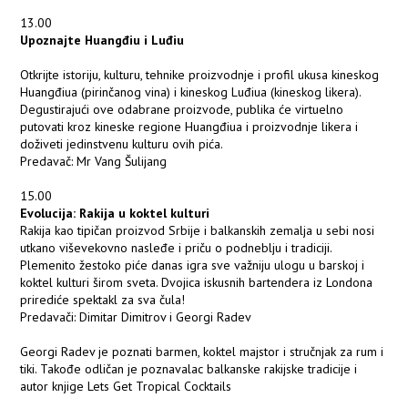
13.00
Upoznajte Huangđiu i Luđiu
Otkrijte istoriju, kulturu, tehnike proizvodnje i profil ukusa kineskog
Huangđiua (pirinčanog vina) i kineskog Luđiua (kineskog likera).
Degustirajući ove odabrane proizvode, publika će virtuelno
putovati kroz kineske regione Huangđiua i proizvodnje likera i
doživeti jedinstvenu kulturu ovih pića.
Predavač: Mr Vang Šulijang
15.00
Evolucija: Rakija u koktel kulturi
Rakija kao tipičan proizvod Srbije i balkanskih zemalja u sebi nosi
utkano viševekovno nasleđe i priču o podneblju i tradiciji.
Plemenito žestoko piće danas igra sve važniju ulogu u barskoj i
koktel kulturi širom sveta. Dvojica iskusnih bartendera iz Londona
prirediće spektakl za sva čula!
Predavači: Dimitar Dimitrov i Georgi Radev
Georgi Radev je poznati barmen, koktel majstor i stručnjak za rum i
tiki. Takođe odličan je poznavalac balkanske rakijske tradicije i
autor knjige Lets Get Tropical Cocktails