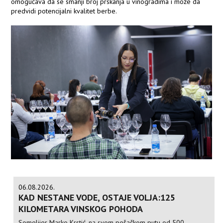
omogućava da se smanji broj prskanja u vinogradima i može da
predvidi potencijalni kvalitet berbe.
06.08.2026.
KAD NESTANE VODE, OSTAJE VOLJA:125
KILOMETARA VINSKOG POHODA
Somelijer Marko Krstić, na svom pešačkom putu od 500