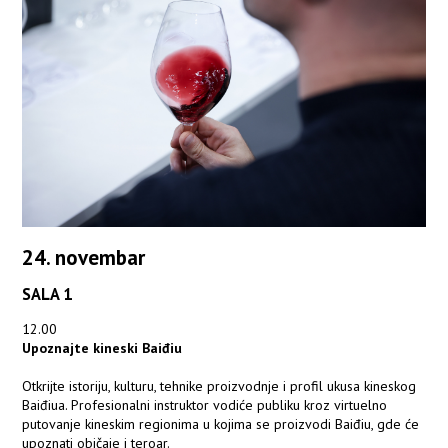
24. novembar
SALA 1
12.00
Upoznajte kineski Baiđiu
Otkrijte istoriju, kulturu, tehnike proizvodnje i profil ukusa kineskog
Baiđiua. Profesionalni instruktor vodiće publiku kroz virtuelno
putovanje kineskim regionima u kojima se proizvodi Baiđiu, gde će
upoznati običaje i teroar.