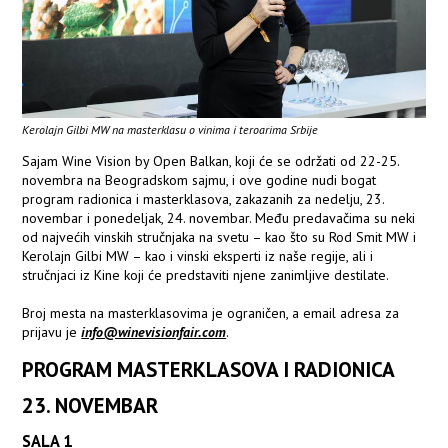
Kerolajn Gilbi MW na masterklasu o vinima i teroarima Srbije
Sajam Wine Vision by Open Balkan, koji će se održati od 22-25.
novembra na Beogradskom sajmu, i ove godine nudi bogat
program radionica i masterklasova, zakazanih za nedelju, 23.
novembar i ponedeljak, 24. novembar. Među predavačima su neki
od najvećih vinskih stručnjaka na svetu – kao što su Rod Smit MW i
Kerolajn Gilbi MW – kao i vinski eksperti iz naše regije, ali i
stručnjaci iz Kine koji će predstaviti njene zanimljive destilate.
Broj mesta na masterklasovima je ograničen, a email adresa za
prijavu je
info@winevisionfair.com
.
PROGRAM MASTERKLASOVA I RADIONICA
23. NOVEMBAR
SALA 1