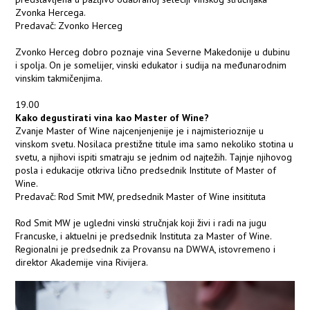
Zvonka Hercega.
Predavač: Zvonko Herceg
Zvonko Herceg dobro poznaje vina Severne Makedonije u dubinu
i spolja. On je somelijer, vinski edukator i sudija na međunarodnim
vinskim takmičenjima.
19.00
Kako degustirati vina kao Master of Wine?
Zvanje Master of Wine najcenjenjenije je i najmisterioznije u
vinskom svetu. Nosilaca prestižne titule ima samo nekoliko stotina u
svetu, a njihovi ispiti smatraju se jednim od najtežih. Tajnje njihovog
posla i edukacije otkriva lično predsednik Institute of Master of
Wine.
Predavač: Rod Smit MW, predsednik Master of Wine insitituta
Rod Smit MW je ugledni vinski stručnjak koji živi i radi na jugu
Francuske, i aktuelni je predsednik Instituta za Master of Wine.
Regionalni je predsednik za Provansu na DWWA, istovremeno i
direktor Akademije vina Rivijera.