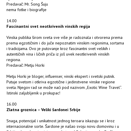
Predavač: Mr. Song Šuju
nema fotke i biografije
14.00
Fascinantni svet neotkrivenih vinskih regija
Vinska publika širom sveta sve više je radoznala i otvorena prema
prema egzotičnim i do juče nepoznatim vinskim regionima, sortama
i tradicijama. Ovo je putovanje kroz fascinantni svet velikih i
autentičnih vina i ličnih priča iz još uvek neotkrivenih vinskih
regiona.
Predavač: Metju Horki
Metju Horki je bloger, influenser, vinski ekspert i svetski putnik.
Putuje svetom i otkriva egzotične i jedinstvene vinske regione
sveta. Njegov rad se može naći pod nazivom „Exotic Wine Travel“.
Istinski zaljubljenik u prokupac!
16.00
Zlatna groznica – Veliki šardonei Srbije
Snaga, potencijal i unikatnost jednog teroara iskazuju se i kroz
internacionalne sorte. Šardone je našao svoju novu domovinu i u