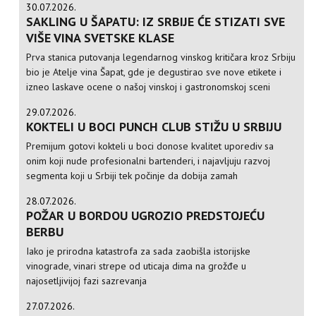
30.07.2026.
SAKLING U ŠAPATU: IZ SRBIJE ĆE STIZATI SVE
VIŠE VINA SVETSKE KLASE
Prva stanica putovanja legendarnog vinskog kritičara kroz Srbiju
bio je Atelje vina Šapat, gde je degustirao sve nove etikete i
izneo laskave ocene o našoj vinskoj i gastronomskoj sceni
29.07.2026.
KOKTELI U BOCI PUNCH CLUB STIŽU U SRBIJU
Premijum gotovi kokteli u boci donose kvalitet uporediv sa
onim koji nude profesionalni bartenderi, i najavljuju razvoj
segmenta koji u Srbiji tek počinje da dobija zamah
28.07.2026.
POŽAR U BORDOU UGROZIO PREDSTOJEĆU
BERBU
Iako je prirodna katastrofa za sada zaobišla istorijske
vinograde, vinari strepe od uticaja dima na grožđe u
najosetljivijoj fazi sazrevanja
27.07.2026.