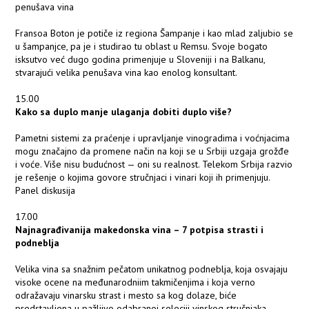
penušava vina
Fransoa Boton je potiče iz regiona Šampanje i kao mlad zaljubio se
u šampanjce, pa je i studirao tu oblast u Remsu. Svoje bogato
isksutvo već dugo godina primenjuje u Sloveniji i na Balkanu,
stvarajući velika penušava vina kao enolog konsultant.
15.00
Kako sa duplo manje ulaganja dobiti duplo više?
Pametni sistemi za praćenje i upravljanje vinogradima i voćnjacima
mogu značajno da promene način na koji se u Srbiji uzgaja grožđe
i voće. Više nisu budućnost — oni su realnost. Telekom Srbija razvio
je rešenje o kojima govore stručnjaci i vinari koji ih primenjuju.
Panel diskusija
17.00
Najnagrađivanija makedonska vina – 7 potpisa strasti i
podneblja
Velika vina sa snažnim pečatom unikatnog podneblja, koja osvajaju
visoke ocene na međunarodniim takmičenjima i koja verno
odražavaju vinarsku strast i mesto sa kog dolaze, biće
predstavljena u pažljivo odabranoj seleciji vinskog stručnjaka