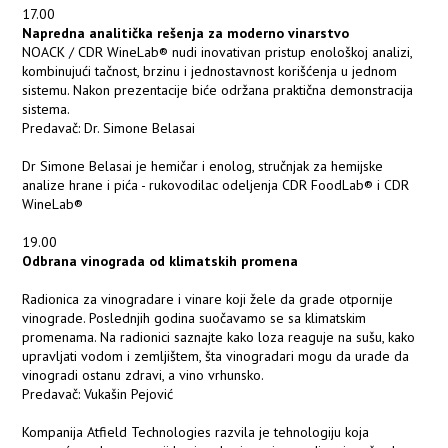
17.00
Napredna analitička rešenja za moderno vinarstvo
NOACK / CDR WineLab® nudi inovativan pristup enološkoj analizi,
kombinujući tačnost, brzinu i jednostavnost korišćenja u jednom
sistemu. Nakon prezentacije biće održana praktična demonstracija
sistema.
Predavač: Dr. Simone Belasai
Dr Simone Belasai je hemičar i enolog, stručnjak za hemijske
analize hrane i pića - rukovodilac odeljenja CDR FoodLab® i CDR
WineLab®
19.00
Odbrana vinograda od klimatskih promena
Radionica za vinogradare i vinare koji žele da grade otpornije
vinograde. Poslednjih godina suočavamo se sa klimatskim
promenama. Na radionici saznajte kako loza reaguje na sušu, kako
upravljati vodom i zemljištem, šta vinogradari mogu da urade da
vinogradi ostanu zdravi, a vino vrhunsko.
Predavač: Vukašin Pejović
Kompanija Atfield Technologies razvila je tehnologiju koja