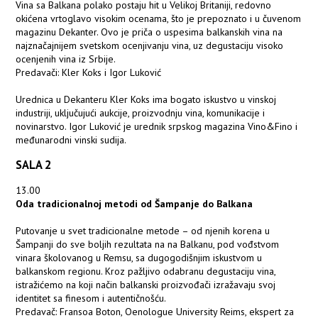
Vina sa Balkana polako postaju hit u Velikoj Britaniji, redovno
okićena vrtoglavo visokim ocenama, što je prepoznato i u čuvenom
magazinu Dekanter. Ovo je priča o uspesima balkanskih vina na
najznačajnijem svetskom ocenjivanju vina, uz degustaciju visoko
ocenjenih vina iz Srbije.
Predavači: Kler Koks i Igor Luković
Urednica u Dekanteru Kler Koks ima bogato iskustvo u vinskoj
industriji, uključujući aukcije, proizvodnju vina, komunikacije i
novinarstvo. Igor Luković je urednik srpskog magazina Vino&Fino i
međunarodni vinski sudija.
SALA 2
13.00
Oda tradicionalnoj metodi od Šampanje do Balkana
Putovanje u svet tradicionalne metode – od njenih korena u
Šampanji do sve boljih rezultata na na Balkanu, pod vođstvom
vinara školovanog u Remsu, sa dugogodišnjim iskustvom u
balkanskom regionu. Kroz pažljivo odabranu degustaciju vina,
istražićemo na koji način balkanski proizvođači izražavaju svoj
identitet sa finesom i autentičnošću.
Predavač: Fransoa Boton, Oenologue University Reims, ekspert za