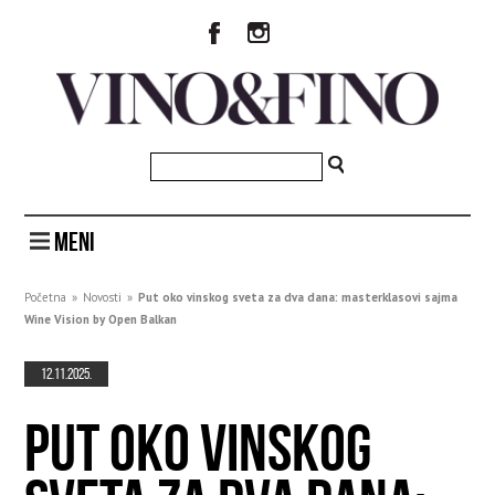
MENI
Početna
»
Novosti
»
Put oko vinskog sveta za dva dana: masterklasovi sajma
Wine Vision by Open Balkan
12.11.2025.
PUT OKO VINSKOG