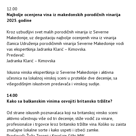
12.00
Najbolje ocenjena vina iz makedonskih porodičnih vinarija
2025. godine
Kroz uzbudljivi svet malih porodičnih vinarija iz Severne
Makedonije, uz degustaciju najbolje ocenjenih vina iz vinarija
članica Udruženja porodičnmih vinarija Severne Makedonije vodi
vas ekspertkinja Jadranka Klarić – Kimovska.
Predavač:
Jadranka Klarić – Kimovska
Iskusna vinska ekspertkinja iz Severne Makedonije i aktivna
učesnica na lokalnoj vinskoj sceni u protekle dve decenije, sa
višegodišnjim iskustvom predavača i vinskog sudije.
14.00
Kako sa balkanskim vinima osvojiti britansko tržište?
Od strane iskusnih poznavalaca koji na britanskoj vinsko sceni
aktivno učestvuju više od tri decenije, stiže vodič za vinare,
profesionalce i trgovce kroz britansko tržište vina. Koliko su zaista
značajne lokalne sorte i kako uspeti i izbeći zamke.
Predavači: Žuža Toronji i Kerolajn Gilbi MW