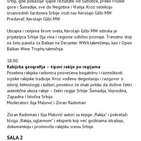
Srbiji, gde pokazuje sjajne rezultate od Subotice, preko Fruške
gore i Šumadije, sve do Negotina i Vranja. Kroz selekciju
izvanrednih šardonea Srbije vodi nas Kerolajn Gilbi MW
Predavač: Kerolajn Gilbi MW
Uticajna i cenjena širom sveta, Kerolajn Gilbi MW istinska je
prijateljica Srbije čija vina i regione odlično poznaje. Trenutno stoji
na čelu panela za Balkan na Decanter WWA takmičenju, kao i Open
Balkan Wine Trophy takmičnja.
18.00
Rakijska geografija – tipovi rakije po regijama
Posebna rakijska radionica posvećena bogatstvu i raznolikosti
srpske rakijske tradicije. Kroz vođenu degustaciju i razgovor o
istoriji, tehnologiji i kulturi, posetioci će imati priliku da dožive četiri
autentična ukusa rakije – četiri regije Srbije: Šumadija, Vojvodina,
Zapadna i Istočna Srbija.
Moderatori: Ilija Malović i Zoran Radoman
Zoran Radoman i Ilija Malović autori su knjige „Rakija“ i pokretači
bloga „Rakija, uglavnom“ i eksperti koji već godinama istražuju,
dokumentuju i promovišu rakijsku scenu Srbije.
SALA 2