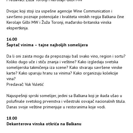
Dvojac koji stoji iza uspešne agencije Wine Communication i
savršeno poznaje potencijale i kvaliteta vinskih regija Balkana čine
Kerolajn Gilbi MW i Žuža Toronji, mađarsko-britanska vinska
ekspertkinja.
16.00
Šaptač vinima – tajne najboljih somelijera
Da li oni zaista mogu da prepoznaju baš svako vino, region i sortu?
Koliko dugo uče i stiču znanja i veštine? Kako izgledaju svetska
somelijerska takmičenja iza scene? Kako stvaraju savršene vinske
karte? Kako uparuju hranu sa vinima? Kako organizuju kolekcije
vina?
Predavač: Vuk Vuletić
Najuspešniji sprski somelijer, jedini sa Balkana koji je ikada ušao u
polufinale svetskog prvenstva i višestruki osvajač nacionalnih titula.
Danas svoje veštine primenjuje u restoranima koje vodi.
18.00
Dekanterova vinska otkrića na Balkanu