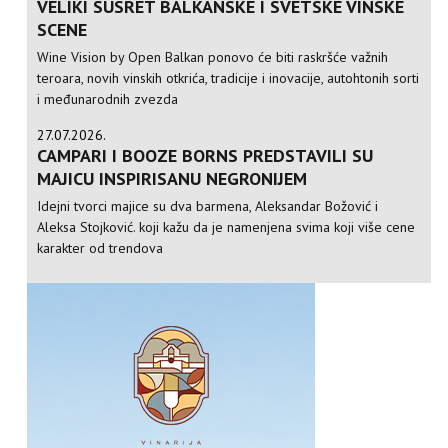
VELIKI SUSRET BALKANSKE I SVETSKE VINSKE
SCENE
Wine Vision by Open Balkan ponovo će biti raskršće važnih
teroara, novih vinskih otkrića, tradicije i inovacije, autohtonih sorti
i međunarodnih zvezda
27.07.2026.
CAMPARI I BOOZE BORNS PREDSTAVILI SU
MAJICU INSPIRISANU NEGRONIJEM
Idejni tvorci majice su dva barmena, Aleksandar Božović i
Aleksa Stojković. koji kažu da je namenjena svima koji više cene
karakter od trendova