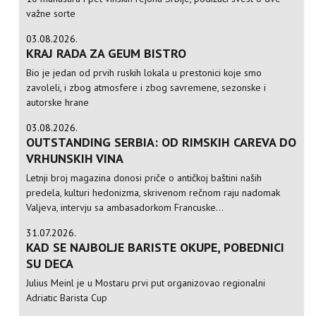
važne sorte
03.08.2026.
KRAJ RADA ZA GEUM BISTRO
Bio je jedan od prvih ruskih lokala u prestonici koje smo
zavoleli, i zbog atmosfere i zbog savremene, sezonske i
autorske hrane
03.08.2026.
OUTSTANDING SERBIA: OD RIMSKIH CAREVA DO
VRHUNSKIH VINA
Letnji broj magazina donosi priče o antičkoj baštini naših
predela, kulturi hedonizma, skrivenom rečnom raju nadomak
Valjeva, intervju sa ambasadorkom Francuske...
31.07.2026.
KAD SE NAJBOLJE BARISTE OKUPE, POBEDNICI
SU DECA
Julius Meinl je u Mostaru prvi put organizovao regionalni
Adriatic Barista Cup