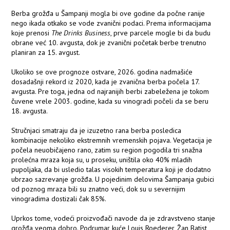
Berba grožđa u Šampanji mogla bi ove godine da počne ranije
nego ikada otkako se vode zvanični podaci. Prema informacijama
koje prenosi
The Drinks Business
, prve parcele mogle bi da budu
obrane već 10. avgusta, dok je zvanični početak berbe trenutno
planiran za 15. avgust.
Ukoliko se ove prognoze ostvare, 2026. godina nadmašiće
dosadašnji rekord iz 2020, kada je zvanična berba počela 17.
avgusta. Pre toga, jedna od najranijih berbi zabeležena je tokom
čuvene vrele 2003. godine, kada su vinogradi počeli da se beru
18. avgusta.
Stručnjaci smatraju da je izuzetno rana berba posledica
kombinacije nekoliko ekstremnih vremenskih pojava. Vegetacija je
počela neuobičajeno rano, zatim su region pogodila tri snažna
prolećna mraza koja su, u proseku, uništila oko 40% mladih
pupoljaka, da bi usledio talas visokih temperatura koji je dodatno
ubrzao sazrevanje grožđa. U pojedinim delovima Šampanja gubici
od poznog mraza bili su znatno veći, dok su u severnijim
vinogradima dostizali čak 85%.
Uprkos tome, vodeći proizvođači navode da je zdravstveno stanje
grožđa veoma dobro. Podrumar kuće Louis Roederer, Žan Batist