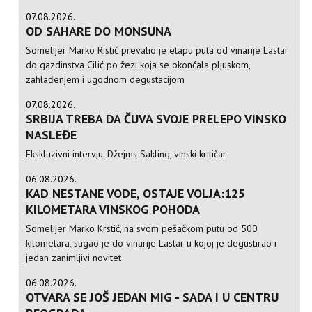
07.08.2026.
OD SAHARE DO MONSUNA
Somelijer Marko Ristić prevalio je etapu puta od vinarije Lastar
do gazdinstva Cilić po žezi koja se okončala pljuskom,
zahlađenjem i ugodnom degustacijom
07.08.2026.
SRBIJA TREBA DA ČUVA SVOJE PRELEPO VINSKO
NASLEĐE
Ekskluzivni intervju: Džejms Sakling, vinski kritičar
06.08.2026.
KAD NESTANE VODE, OSTAJE VOLJA:125
KILOMETARA VINSKOG POHODA
Somelijer Marko Krstić, na svom pešačkom putu od 500
kilometara, stigao je do vinarije Lastar u kojoj je degustirao i
jedan zanimljivi novitet
06.08.2026.
OTVARA SE JOŠ JEDAN MIG - SADA I U CENTRU