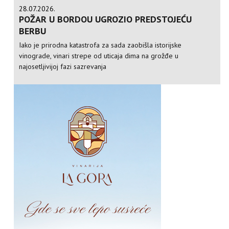
28.07.2026.
POŽAR U BORDOU UGROZIO PREDSTOJEĆU
BERBU
Iako je prirodna katastrofa za sada zaobišla istorijske
vinograde, vinari strepe od uticaja dima na grožđe u
najosetljivijoj fazi sazrevanja