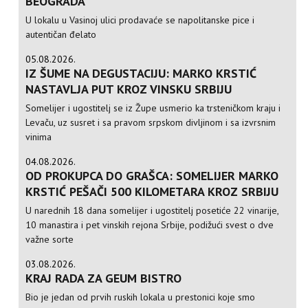
BEOGRADA
U lokalu u Vasinoj ulici prodavaće se napolitanske pice i
autentičan đelato
05.08.2026.
IZ ŠUME NA DEGUSTACIJU: MARKO KRSTIĆ
NASTAVLJA PUT KROZ VINSKU SRBIJU
Somelijer i ugostitelj se iz Župe usmerio ka trsteničkom kraju i
Levaču, uz susret i sa pravom srpskom divljinom i sa izvrsnim
vinima
04.08.2026.
OD PROKUPCA DO GRAŠCA: SOMELIJER MARKO
KRSTIĆ PEŠAČI 500 KILOMETARA KROZ SRBIJU
U narednih 18 dana somelijer i ugostitelj posetiće 22 vinarije,
10 manastira i pet vinskih rejona Srbije, podižući svest o dve
važne sorte
03.08.2026.
KRAJ RADA ZA GEUM BISTRO
Bio je jedan od prvih ruskih lokala u prestonici koje smo