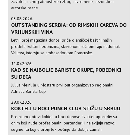
zavoleli, i zbog atmosfere i zbog savremene, sezonske i
autorske hrane
03.08.2026.
OUTSTANDING SERBIA: OD RIMSKIH CAREVA DO
VRHUNSKIH VINA
Letnji broj magazina donosi priče o antičkoj baštini naših
predela, kulturi hedonizma, skrivenom rečnom raju nadomak
Valjeva, intervju sa ambasadorkom Francuske...
31.07.2026.
KAD SE NAJBOLJE BARISTE OKUPE, POBEDNICI
SU DECA
Julius Meinl je u Mostaru prvi put organizovao regionalni
Adriatic Barista Cup
29.07.2026.
KOKTELI U BOCI PUNCH CLUB STIŽU U SRBIJU
Premijum gotovi kokteli u boci donose kvalitet uporediv sa
onim koji nude profesionalni bartenderi, i najavljuju razvoj
segmenta koji u Srbiji tek počinje da dobija zamah