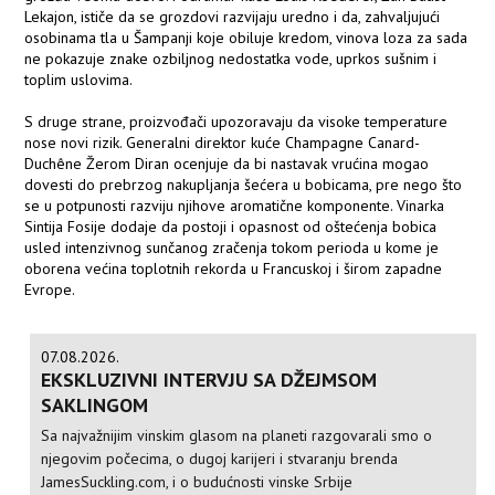
Lekajon, ističe da se grozdovi razvijaju uredno i da, zahvaljujući
osobinama tla u Šampanji koje obiluje kredom, vinova loza za sada
ne pokazuje znake ozbiljnog nedostatka vode, uprkos sušnim i
toplim uslovima.
S druge strane, proizvođači upozoravaju da visoke temperature
nose novi rizik. Generalni direktor kuće Champagne Canard-
Duchêne Žerom Diran ocenjuje da bi nastavak vrućina mogao
dovesti do prebrzog nakupljanja šećera u bobicama, pre nego što
se u potpunosti razviju njihove aromatične komponente. Vinarka
Sintija Fosije dodaje da postoji i opasnost od oštećenja bobica
usled intenzivnog sunčanog zračenja tokom perioda u kome je
oborena većina toplotnih rekorda u Francuskoj i širom zapadne
Evrope.
07.08.2026.
EKSKLUZIVNI INTERVJU SA DŽEJMSOM
SAKLINGOM
Sa najvažnijim vinskim glasom na planeti razgovarali smo o
njegovim počecima, o dugoj karijeri i stvaranju brenda
JamesSuckling.com, i o budućnosti vinske Srbije