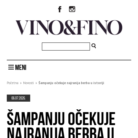
MENI
Početna
»
Novosti
»
Šampanju očekuje najranija berba u istoriji
06.07.2026.
ŠAMPANJU OČEKUJE
NAJRANIJA BERBA U