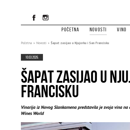
Početna
Novosti
Vino
Početna
»
Novosti
»
Šapat zasijao u Njujorku i San Francisku
10.03.2026.
ŠAPAT ZASIJAO U NJU
FRANCISKU
Vinarija iz Novog Slankamena predstavila je svoja vina na
Wines World