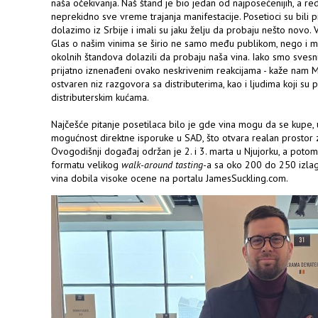
naša očekivanja. Naš štand je bio jedan od najposećenijih, a r
neprekidno sve vreme trajanja manifestacije. Posetioci su bili 
dolazimo iz Srbije i imali su jaku želju da probaju nešto novo. 
Glas o našim vinima se širio ne samo među publikom, nego i me
okolnih štandova dolazili da probaju naša vina. Iako smo sves
prijatno iznenađeni ovako neskrivenim reakcijama - kaže nam M
ostvaren niz razgovora sa distributerima, kao i ljudima koji su 
distributerskim kućama.
Najčešće pitanje posetilaca bilo je gde vina mogu da se kupe, 
mogućnost direktne isporuke u SAD, što otvara realan prostor 
Ovogodišnji događaj održan je 2. i 3. marta u Njujorku, a potom 
formatu velikog
walk-around tasting
-a sa oko 200 do 250 izlaga
vina dobila visoke ocene na portalu JamesSuckling.com.