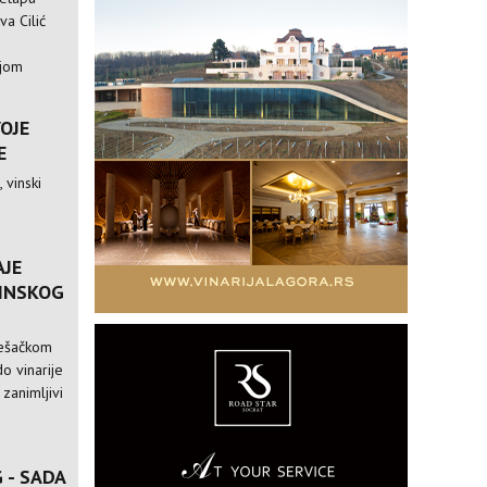
va Cilić
ijom
VOJE
E
 vinski
AJE
VINSKOG
pešačkom
o vinarije
 zanimljivi
 - SADA