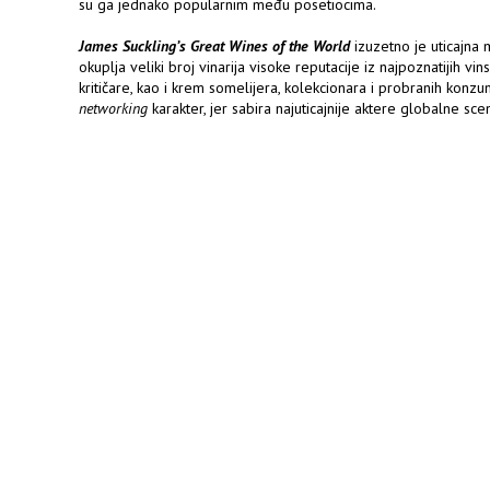
su ga jednako popularnim među posetiocima.
James Suckling’s Great Wines of the World
izuzetno je uticajna 
okuplja veliki broj vinarija visoke reputacije iz najpoznatijih vin
kritičare, kao i krem somelijera, kolekcionara i probranih konzu
networking
karakter, jer sabira najuticajnije aktere globalne sce