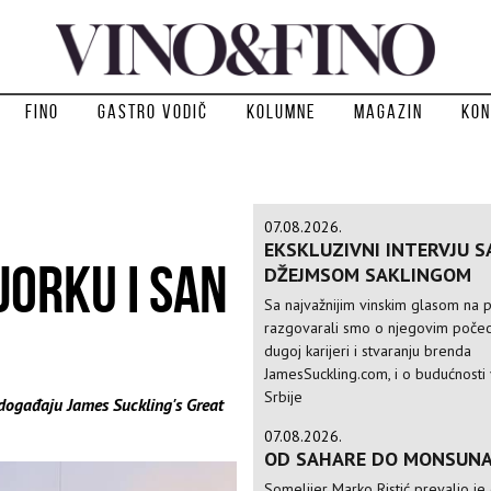
Fino
Gastro vodič
Kolumne
Magazin
Kon
07.08.2026.
EKSKLUZIVNI INTERVJU S
JORKU I SAN
DŽEJMSOM SAKLINGOM
Sa najvažnijim vinskim glasom na p
razgovarali smo o njegovim počec
dugoj karijeri i stvaranju brenda
JamesSuckling.com, i o budućnosti 
Srbije
 događaju James Suckling's Great
07.08.2026.
OD SAHARE DO MONSUN
Somelijer Marko Ristić prevalio je