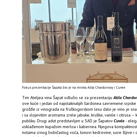
Fokus prezentacije Šapata bio je na vinima Atila Chardonnay i Cuvee
Tim Ateljea vina Šapat odlučio se za prezentaciju
Atila Chardo
ove kuće i jedan od najistaknutijih šardonea savremene srpske 
grožđe iz vinograda na fruškogorskom lesu dalo je vino je sna
i sa slojevitim aromama zrele jabuke, kruške, vanile i citrusa –
publiku. Drugi adut predstavljen u SAD je Šapatov
Cuvée
- eleg
usklađenom kupažom merloa i kabernea. Njegova kompaktnost 
notama crnog bobičastog voća, tonovi kedrovine, suve šljive i di