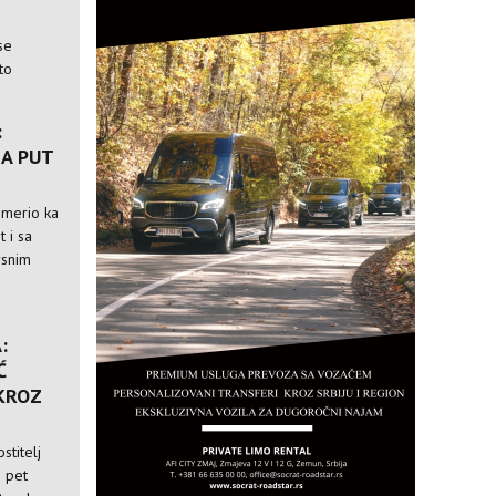
se
to
:
A PUT
usmerio ka
t i sa
rsnim
:
Ć
 KROZ
stitelj
i pet