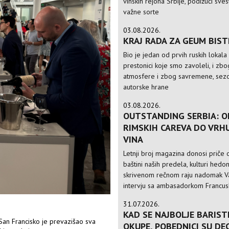
vinskih rejona Srbije, podižući sve
važne sorte
03.08.2026.
KRAJ RADA ZA GEUM BIS
Bio je jedan od prvih ruskih lokala
prestonici koje smo zavoleli, i zbo
atmosfere i zbog savremene, sezo
autorske hrane
03.08.2026.
OUTSTANDING SERBIA: O
RIMSKIH CAREVA DO VRH
VINA
Letnji broj magazina donosi priče o
baštini naših predela, kulturi hedo
skrivenom rečnom raju nadomak Va
intervju sa ambasadorkom Francusk
31.07.2026.
KAD SE NAJBOLJE BARIST
San Francisko je prevazišao sva
OKUPE, POBEDNICI SU DE