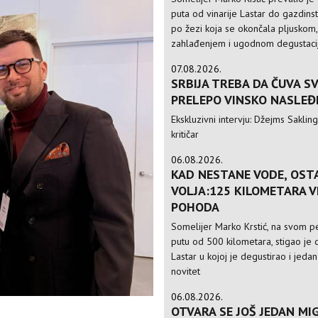
puta od vinarije Lastar do gazdinst
po žezi koja se okončala pljuskom,
zahlađenjem i ugodnom degustac
07.08.2026.
SRBIJA TREBA DA ČUVA S
PRELEPO VINSKO NASLEĐ
Ekskluzivni intervju: Džejms Sakling,
kritičar
06.08.2026.
KAD NESTANE VODE, OST
VOLJA:125 KILOMETARA 
POHODA
Somelijer Marko Krstić, na svom 
putu od 500 kilometara, stigao je d
Lastar u kojoj je degustirao i jedan
novitet
06.08.2026.
OTVARA SE JOŠ JEDAN MIG