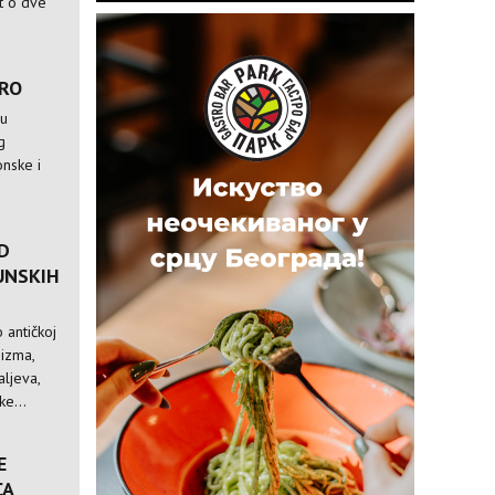
st o dve
TRO
 u
g
nske i
D
UNSKIH
 antičkoj
nizma,
ljeva,
e...
E
CA