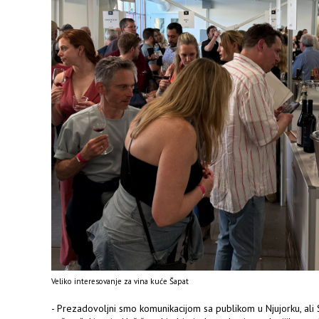
Veliko interesovanje za vina kuće Šapat
- Prezadovoljni smo komunikacijom sa publikom u Njujorku, ali 