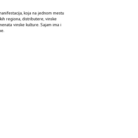
manifestacija, koja na jednom mestu
skih regiona, distributere, vinske
menata vinske kulture. Sajam ima i
ne.