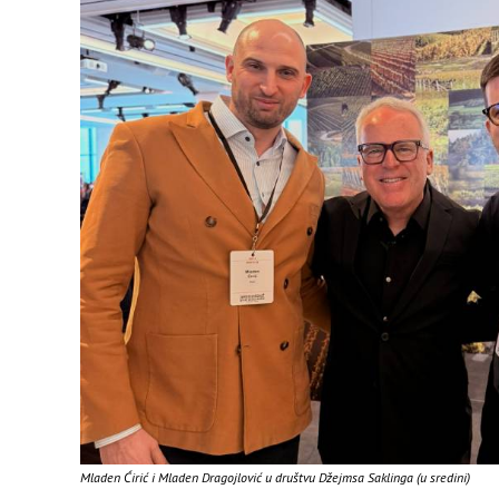
Mladen Ćirić i Mladen Dragojlović u društvu Džejmsa Saklinga (u sredini)