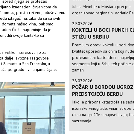
ed ispred njega se protezao
Julius Meinl je u Mostaru prvi put
prijatno iznenađeni činjenicom da
Vinom su, prosto rečeno, oduševljeni.
organizovao regionalni Adriatic Ba
đu izlagačima, tako da su sa svih
29.07.2026.
ni dometa našeg vina, ipak smo
KOKTELI U BOCI PUNCH C
laden Ćirić i napominje da je
ponudili svoje kontakte sa
STIŽU U SRBIJU
Premijum gotovi kokteli u boci do
kvalitet uporediv sa onim koji nud
uz veliko interesovanje za
profesionalni bartenderi, i najavlju
za dalje izvozne razgovore.
i 8. marta u San Francisku, u
segmenta koji u Srbiji tek počinje 
ča po gradu - vinarijama čija su
zamah
28.07.2026.
POŽAR U BORDOU UGROZ
PREDSTOJEĆU BERBU
Iako je prirodna katastrofa za sad
istorijske vinograde, vinari strepe 
dima na grožđe u najosetljivijoj faz
sazrevanja