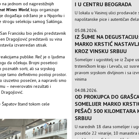
I U CENTRU BEOGRADA
 na jednom od najprestižnijih
eat Wines World
, koju organizuje
U lokalu u Vasinoj ulici prodavaće 
anje događaja održano je u Njujorku i
napolitanske pice i autentičan đela
le strogu selekciju samog Saklinga.
05.08.2026.
 San Francisku bio jedini predstavnik
IZ ŠUME NA DEGUSTACIJU
en Dragojlović predstavili su vina
MARKO KRSTIĆ NASTAVLJ
ostavila izvanredan utisak.
KROZ VINSKU SRBIJU
reakcijama publike. Reč je o ljudima
Somelijer i ugostitelj se iz Župe 
mogu da očekuju. Brojni posetioci
trsteničkom kraju i Levaču, uz susre
 poznatih sorti, ali sa srpskog
pravom srpskom divljinom i sa izv
oje tamo definitivno postoji prostor.
vinima
bio izuzetno posećen, a napravili smo
mu – neverovatni rezultati i
04.08.2026.
 Dragojlović.
OD PROKUPCA DO GRAŠCA
SOMELIJER MARKO KRSTI
je Šapatov štand tokom cele
PEŠAČI 500 KILOMETARA
SRBIJU
U narednih 18 dana somelijer i ugo
posetiće 22 vinarije, 10 manastira 