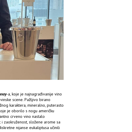
nnay
-a, koje je najnagrađivanije vino
vinske scene. Pažljivo birano
žnog karaktera, mineralno, puterasto
 koje je oborilo s nogu američku
antno crveno vino nastalo
i zaokruženost, složene arome sa
skretne nijanse eukaliptusa učinili