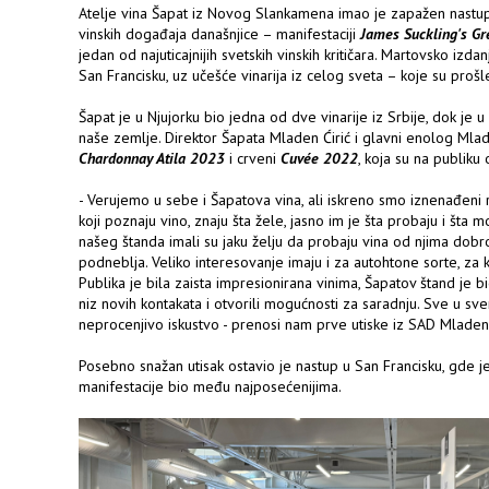
Atelje vina Šapat iz Novog Slankamena imao je zapažen nastup
vinskih događaja današnjice – manifestaciji
James Suckling's Gr
jedan od najuticajnijih svetskih vinskih kritičara. Martovsko izd
San Francisku, uz učešće vinarija iz celog sveta – koje su proš
Šapat je u Njujorku bio jedna od dve vinarije iz Srbije, dok je u
naše zemlje. Direktor Šapata Mladen Ćirić i glavni enolog Mlad
Chardonnay Atila 2023
i crveni
Cuvée 2022
, koja su na publiku 
- Verujemo u sebe i Šapatova vina, ali iskreno smo iznenađeni 
koji poznaju vino, znaju šta žele, jasno im je šta probaju i šta 
našeg štanda imali su jaku želju da probaju vina od njima dobro
podneblja. Veliko interesovanje imaju i za autohtone sorte, za k
Publika je bila zaista impresionirana vinima, Šapatov štand je 
niz novih kontakata i otvorili mogućnosti za saradnju. Sve u sve
neprocenjivo iskustvo - prenosi nam prve utiske iz SAD Mladen
Posebno snažan utisak ostavio je nastup u San Francisku, gde 
manifestacije bio među najposećenijima.