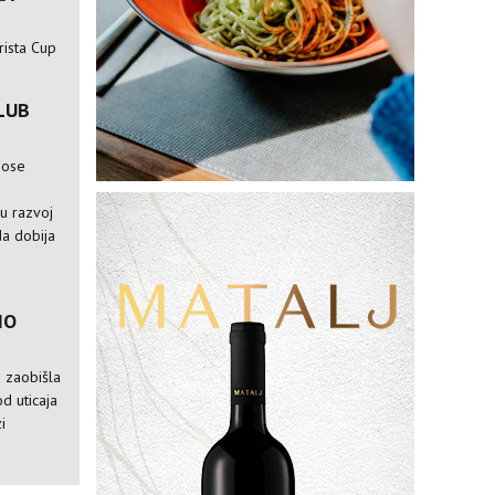
rista Cup
LUB
nose
e
ju razvoj
da dobija
IO
a zaobišla
od uticaja
i