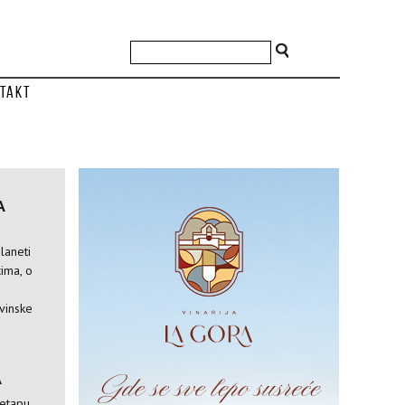
takt
A
laneti
ima, o
vinske
A
 etapu