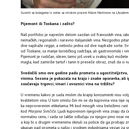
Susreti sa kolegama iz sveta: sa vinskim piscem Nilom Martinom na L'Acade
Pijemont ili Toskana i zašto?
Naš portfolio je najvećim delom sazdan od francuskih vina, iako 
nemačkih, regonalnih i naravno italijanskih vina. Nezgodno pita
dve najdraže regije, a nebiolo jedna od dve najdraže sorte. Sv
od Toskane, sa manje turističkog sadržaja, ali gastronomski i vi
Pijemont je rustičan, iskren, tamo još uvek u svakoj kući može
magla, kad zamiriše tartuf i tanin ti preseče obraz, znaš da si
Svedočili smo ove godine padu prometa u ugostiteljstvu, 
vinima. Sezona je pokazala na kraju i znake oporavka, ali 
součavaju trgovci, vinari i uvoznici vina na tržištu?
U vremenu kakvo je sada mislim da krajnji konzumenti nisu voljn
kvalitetom vina. U tom smislu čini mi se da kupovina vina nije 
ka neproverenim etiketama. Mi kod mnogih vina beležimo rast
kod
Marjana Simčiča
. Ljudi kupovinom njegovih vina znaju da će
normalnu cenu, i sada se lakše odlučuju za njegov pino noar ne
a koji bi u drugim vremenima skinuli sa police da ga probaju zn
ukupan pad prometa u našoj i srodnim industrijama vezan za s