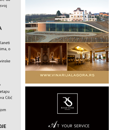
 svoj
A
laneti
ima, o
vinske
A
 etapu
va Cilić
ijom
OJE