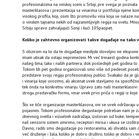
profesionalcima na vinskoj sceni u Srbiji, pre svega je poznata 
masterklasova i prezentacija sa vinarima iz portfolija njene ko
visokog profila, koji, osim što promovišu vina koja se nalaze na
o vinskim tajnama nekih od najzanimljivijih regija na svetu. Mnogi
Srbiju upravo zahvaljujući Sonji i kući 105paopet.
Koliko je zahtevno organizovati takve događaje na tako 
S obzirom na to da te događaje medijski dovoljno ne eksponir
imam utisak da ostaju neprimećeni. Mi već trinaest godina kont
našeg tima, tako i naših partnera, dok poslednjih pet godina t
Tokom tih pet godina organizovali smo više od pedeset poseta v
predstave svoju regiju profesionalnoj publici. Svakako da je gla
i vinarija koje uvozimo, ali akcenat uvek stavljamo na specifičnost
tek onda na konkretnu vinariju. Upravo zato naši masterklasovi 
strogu predavačku formu, vinar uvek prvo priča o regiji iz koje 
Što se tiče organizacije masterklasova, oni se uvek održavaju u 
pojasnim. Tokom profesionalne degustacije potreban nam je zat
dnevnog svetla i vizuelnih nadražaja, izolovan od buke, temp
naš senzorni sistem umirimo, receptori mirisa i ukusa se izoštrav
Davno, radili smo degustacije po restoranima, ali shvatila sam 
već druženje i šala, koliko je dobro društvo, toliko je dobro i v