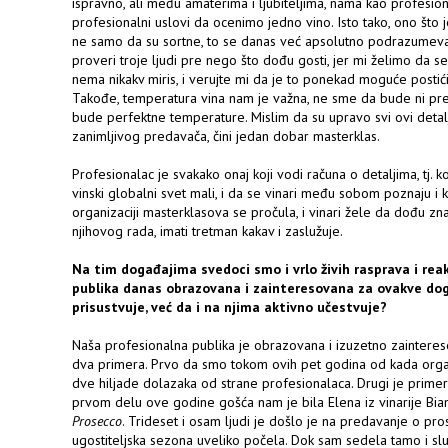
ispravno, ali među amaterima i ljubiteljima, nama kao profesion
profesionalni uslovi da ocenimo jedno vino. Isto tako, ono što
ne samo da su sortne, to se danas već apsolutno podrazumeva,
proveri troje ljudi pre nego što dođu gosti, jer mi želimo da s
nema nikakv miris, i verujte mi da je to ponekad moguće postići 
Takođe, temperatura vina nam je važna, ne sme da bude ni pre
bude perfektne temperature. Mislim da su upravo svi ovi detal
zanimljivog predavača, čini jedan dobar masterklas.
Profesionalac je svakako onaj koji vodi računa o detaljima, tj. 
vinski globalni svet mali, i da se vinari među sobom poznaju i 
organizaciji masterklasova se pročula, i vinari žele da dođu znaj
njihovog rada, imati tretman kakav i zaslužuje.
Na tim događajima svedoci smo i vrlo živih rasprava i reakc
publika danas obrazovana i zainteresovana za ovakve do
prisustvuje, već da i na njima aktivno učestvuje?
Naša profesionalna publika je obrazovana i izuzetno zainteres
dva primera. Prvo da smo tokom ovih pet godina od kada orga
dve hiljade dolazaka od strane profesionalaca. Drugi je prime
prvom delu ove godine gošća nam je bila Elena iz vinarije Bia
Prosecco
. Trideset i osam ljudi je došlo je na predavanje o pr
ugostiteljska sezona uveliko počela. Dok sam sedela tamo i slu