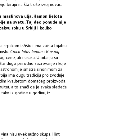
ije biraju na šta troše svoj novac.
lon maslinova ulja, Hamon Belota
lje na svetu. Taj deo ponude nije
 takvu robu u Srbiji i koliko
a srpskom tržištu i ima zaista lojalnu
mislu.
Cinco Jotas Jamon
i
Biosing
 cene, ali i ukusa. U pitanju su
šle dugo prirodno sazrevanje i koje
 gastronomije smatra sinonimom za
 Srbija ima dugu tradiciju proizvodnje
nadim kvalitetom domaćeg proizvoda.
uitet, a to znači da je svaka sledeća
 tako iz godine u godinu, iz
 vina nisu uvek nužno skupa. Hint: