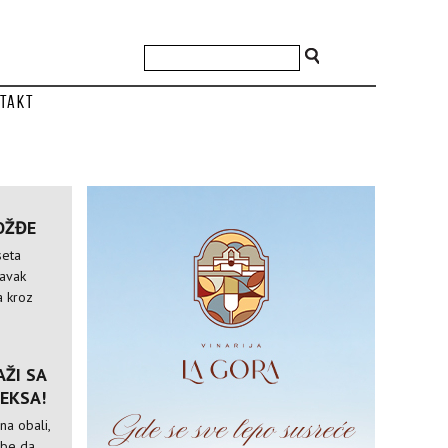
takt
OŽĐE
seta
tavak
a kroz
ŽI SA
EKSA!
na obali,
ebe da