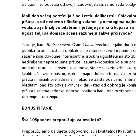
da ljudi nisu odustali od svojih zadovoljstava, samo sada brižljiv
Mali deo vašeg portfolija čine i retki delikatesi - Chiava
pršuta, a od nedavno i BioSing salame - po mnogima najbo
veliki, ali je brižljivo odabran, i pitanje je ima li kupaca za
ugostitelji sa domaće scene razumeju takve proizvode?
Tako je, kao i
Riofrio caviar
. Osim
Chiavalona
koji je jako dugo n
publiku, prodaja ostalih delikatesa je nišni proizvod u punom s
salame nisu dovoljne interesantne srpskim ugostiteljima što zbog
nedimljene nepresoljene pršute i salame/kobasice koje su pro
ne nude drugi ukus osim ukusa mesa, što se u svetu vrhunske
kvalitet. Naravno, naši ugostitelji imaju i dobru alternativu, jer
pršuta i mesnih prerađevina, i nekad se zaista pozitivno izne
Međutim, ono što odvaja vrhunski delikates od dobrog je kontin
pršuta i salama jednako dobrog kvaliteta kao i ona prethodna, i
decenije u deceniju.
BONUS PITANJE
Šta 105paopet preporučuje za ovo leto?
Preporučujemo da pijete odgovorno, ali i kvalitetno! Kvalitetna