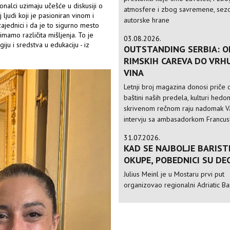
alci uzimaju učešće u diskusiji o
atmosfere i zbog savremene, sezo
 ljudi koji je pasioniran vinom i
autorske hrane
ajednici i da je to sigurno mesto
mo različita mišljenja. To je
03.08.2026.
ju i sredstva u edukaciju - iz
OUTSTANDING SERBIA: O
RIMSKIH CAREVA DO VRH
VINA
Letnji broj magazina donosi priče o
baštini naših predela, kulturi hedo
skrivenom rečnom raju nadomak Va
intervju sa ambasadorkom Francusk
31.07.2026.
KAD SE NAJBOLJE BARIST
OKUPE, POBEDNICI SU DE
Julius Meinl je u Mostaru prvi put
organizovao regionalni Adriatic Ba