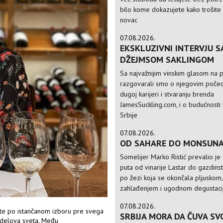
bilo kome dokazujete kako trošite
novac
07.08.2026.
EKSKLUZIVNI INTERVJU S
DŽEJMSOM SAKLINGOM
Sa najvažnijim vinskim glasom na p
razgovarali smo o njegovim počec
dugoj karijeri i stvaranju brenda
JamesSuckling.com, i o budućnosti 
Srbije
07.08.2026.
OD SAHARE DO MONSUN
Somelijer Marko Ristić prevalio je
puta od vinarije Lastar do gazdinst
po žezi koja se okončala pljuskom,
zahlađenjem i ugodnom degustac
07.08.2026.
te po istančanom izboru pre svega
SRBIJA MORA DA ČUVA SV
 i delova sveta. Među