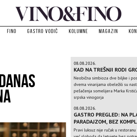
Fino
Gastro vodič
Kolumne
Magazin
Kon
08.08.2026.
KAD NA TREŠNJI RODI GR
 DANAS
Neobična simbioza dve biljke i po
dvema vinarijama obeležili su nas
NA
pešačenja somelijera Marka Krstić
srpska vinogorja
08.08.2026.
GASTRO PREGLED: NA PLA
PARADAJZOM, BEZ KOMPL
Pravi luksuz nije ručak u restoranu 
već sloboda da letujete bez potr