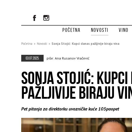
Početna
Novosti
Vino
Početna
»
Novosti
»
Sonja Stojić: Kupci danas pažljivije biraju vina
03.07.2025.
piše: Ana Rusanov Vračević
SONJA STOJIĆ: KUPCI
PAŽLJIVIJE BIRAJU VI
Pet pitanja za direktorku uvozničke kuće 105paopet