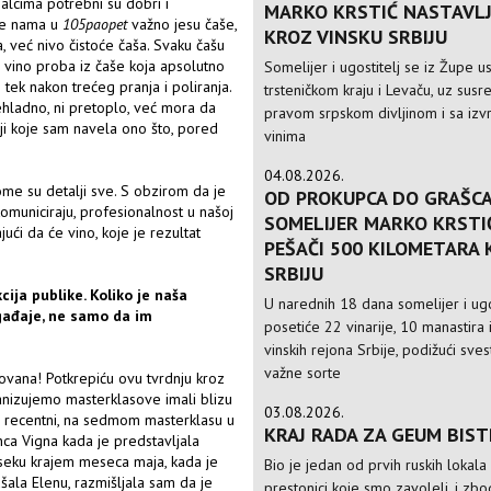
alcima potrebni su dobri i
MARKO KRSTIĆ NASTAVLJ
 je nama u
105paopet
važno jesu čaše,
KROZ VINSKU SRBIJU
 već nivo čistoće čaša. Svaku čašu
e vino proba iz čaše koja apsolutno
Somelijer i ugostitelj se iz Župe 
tek nakon trećeg pranja i poliranja.
trsteničkom kraju i Levaču, uz susre
hladno, ni pretoplo, već mora da
pravom srpskom divljinom i sa izv
ji koje sam navela ono što, pored
vinima
04.08.2026.
kome su detalji sve. S obzirom da je
OD PROKUPCA DO GRAŠCA
komuniciraju, profesionalnost u našoj
SOMELIJER MARKO KRSTI
ući da će vino, koje je rezultat
PEŠAČI 500 KILOMETARA
SRBIJU
ija publike. Koliko je naša
U narednih 18 dana somelijer i ugo
gađaje, ne samo da im
posetiće 22 vinarije, 10 manastira 
vinskih rejona Srbije, podižući sve
važne sorte
ovana! Potkrepiću ovu tvrdnju kroz
nizujemo masterklasove imali blizu
03.08.2026.
r recentni, na sedmom masterklasu u
KRAJ RADA ZA GEUM BIS
nca Vigna kada je predstavljala
oseku krajem meseca maja, kada je
Bio je jedan od prvih ruskih lokala
šala Elenu, razmišljala sam da je
prestonici koje smo zavoleli, i zbo