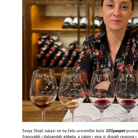
Sonja Stojić nalazi se na čelu uvozničke kuće
105paopet​
pozna
francuskih i italijanskih etiketa, a zatim i vina iz drugih regiona