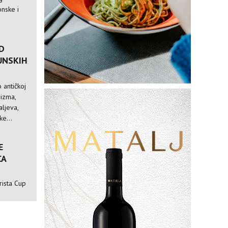
nske i
D
UNSKIH
 antičkoj
nizma,
ljeva,
e...
E
CA
rista Cup