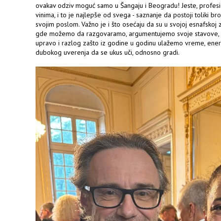
ovakav odziv moguć samo u Šangaju i Beogradu! Jeste, profesion
vinima, i to je najlepše od svega - saznanje da postoji toliki broj
svojim poslom. Važno je i što osećaju da su u svojoj esnafskoj z
gde možemo da razgovaramo, argumentujemo svoje stavove, ima
upravo i razlog zašto iz godine u godinu ulažemo vreme, energi
dubokog uverenja da se ukus uči, odnosno gradi.