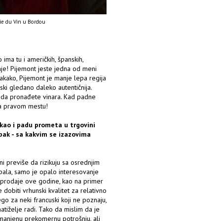
mie du Vin u Bordou
ima tu i američkih, španskih,
nje! Pijemont jeste jedna od meni
akako, Pijemont je manje lepa regija
nski gledano daleko autentičnija.
te da pronađete vinara. Kad padne
 na pravom mestu!
kao i padu prometa u trgovini
ipak - sa kakvim se izazovima
i previše da rizikuju sa osrednjim
opala, samo je opalo interesovanje
 prodaje ove godine, kao na primer
 dobiti vrhunski kvalitet za relativno
go za neki francuski koji ne poznaju,
atiželje radi. Tako da mislim da je
manjenu prekomernu potrošnju, ali