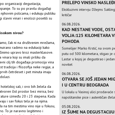
PRELEPO VINSKO NASLEĐ
po organizaciji degustacija,
mpanije. To su po pravilu događaji
Ekskluzivni intervju: Džejms Sakling,
 njihovim policama, i edukuju publiku
kritičar
 slavni vinari i enolozi posetili su
06.08.2026.
KAD NESTANE VODE, OST
visokom nivou?
VOLJA:125 KILOMETARA 
POHODA
amo, čak ni na društvenim mrežama,
inuirano radimo na edukaciji kako
Somelijer Marko Krstić, na svom 
o činimo upravo kroz masterklasove.
putu od 500 kilometara, stigao je d
inara koji su imali priliku da
Lastar u kojoj je degustirao i jedan
vni cilj tih događaja promocija vina
novitet
 tradicija i filozofija neke regije, a
prvih četrdeset i pet minuta imaju
06.08.2026.
dolazi.
OTVARA SE JOŠ JEDAN MIG
I U CENTRU BEOGRADA
hotelskoj sali, i ovo bih želela da
voren čist prostor bez mirisa, bez
U lokalu u Vasinoj ulici prodavaće 
erature između 20 i 23 stepena. Kada
napolitanske pice i autentičan đela
aju i sav fokus tela je na njima.
da na tim mestima vino nije u fokusu,
05.08.2026.
ino. To je naravno legitimno i
IZ ŠUME NA DEGUSTACIJU