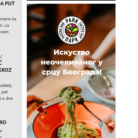
A PUT
usmerio ka
t i sa
rsnim
:
Ć
 KROZ
stitelj
i pet
st o dve
TRO
 u
g