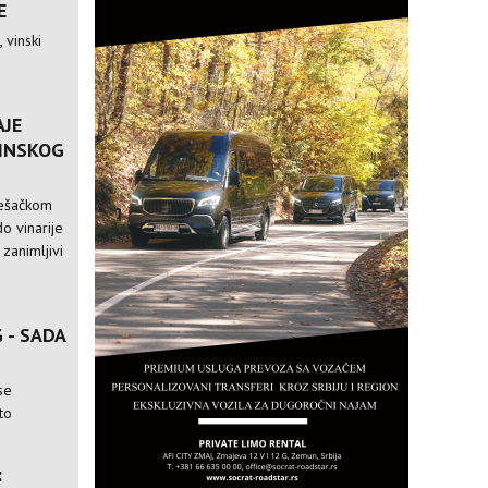
E
 vinski
AJE
VINSKOG
pešačkom
o vinarije
 zanimljivi
 - SADA
se
to
: