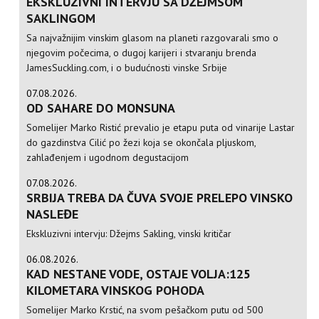
EKSKLUZIVNI INTERVJU SA DŽEJMSOM
SAKLINGOM
Sa najvažnijim vinskim glasom na planeti razgovarali smo o
njegovim počecima, o dugoj karijeri i stvaranju brenda
JamesSuckling.com, i o budućnosti vinske Srbije
07.08.2026.
OD SAHARE DO MONSUNA
Somelijer Marko Ristić prevalio je etapu puta od vinarije Lastar
do gazdinstva Cilić po žezi koja se okončala pljuskom,
zahlađenjem i ugodnom degustacijom
07.08.2026.
SRBIJA TREBA DA ČUVA SVOJE PRELEPO VINSKO
NASLEĐE
Ekskluzivni intervju: Džejms Sakling, vinski kritičar
06.08.2026.
KAD NESTANE VODE, OSTAJE VOLJA:125
KILOMETARA VINSKOG POHODA
Somelijer Marko Krstić, na svom pešačkom putu od 500