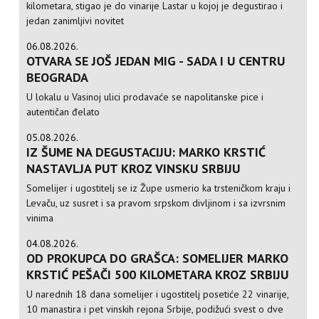
kilometara, stigao je do vinarije Lastar u kojoj je degustirao i
jedan zanimljivi novitet
06.08.2026.
OTVARA SE JOŠ JEDAN MIG - SADA I U CENTRU
BEOGRADA
U lokalu u Vasinoj ulici prodavaće se napolitanske pice i
autentičan đelato
05.08.2026.
IZ ŠUME NA DEGUSTACIJU: MARKO KRSTIĆ
NASTAVLJA PUT KROZ VINSKU SRBIJU
Somelijer i ugostitelj se iz Župe usmerio ka trsteničkom kraju i
Levaču, uz susret i sa pravom srpskom divljinom i sa izvrsnim
vinima
04.08.2026.
OD PROKUPCA DO GRAŠCA: SOMELIJER MARKO
KRSTIĆ PEŠAČI 500 KILOMETARA KROZ SRBIJU
U narednih 18 dana somelijer i ugostitelj posetiće 22 vinarije,
10 manastira i pet vinskih rejona Srbije, podižući svest o dve