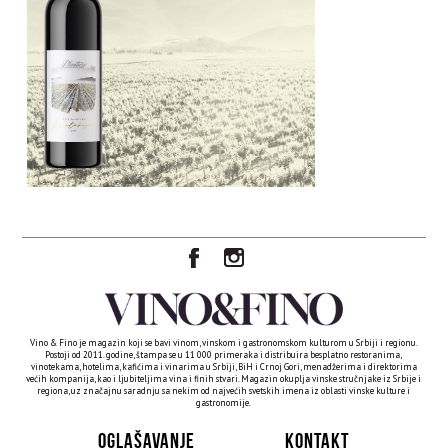
Vino & Fino je magazin koji se bavi vinom, vinskom i gastronomskom kulturom u Srbiji i regionu.
Postoji od 2011. godine, štampa se u 11 000 primeraka i distribuira besplatno restoranima,
vinotekama, hotelima, kafićima i vinarima u Srbiji, BiH i Crnoj Gori, menadžerima i direktorima
većih kompanija, kao i ljubiteljima vina i finih stvari. Magazin okuplja vinske stručnjake iz Srbije i
regiona, uz značajnu saradnju sa nekim od najvećih svetskih imena iz oblasti vinske kulture i
gastronomije.
OGLAŠAVANJE
KONTAKT