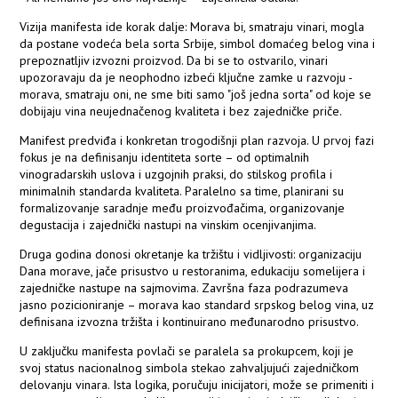
Vizija manifesta ide korak dalje: Morava bi, smatraju vinari, mogla
da postane vodeća bela sorta Srbije, simbol domaćeg belog vina i
prepoznatljiv izvozni proizvod. Da bi se to ostvarilo, vinari
upozoravaju da je neophodno izbeći ključne zamke u razvoju -
morava, smatraju oni, ne sme biti samo "još jedna sorta" od koje se
dobijaju vina neujednačenog kvaliteta i bez zajedničke priče.
Manifest predviđa i konkretan trogodišnji plan razvoja. U prvoj fazi
fokus je na definisanju identiteta sorte – od optimalnih
vinogradarskih uslova i uzgojnih praksi, do stilskog profila i
minimalnih standarda kvaliteta. Paralelno sa time, planirani su
formalizovanje saradnje među proizvođačima, organizovanje
degustacija i zajednički nastupi na vinskim ocenjivanjima.
Druga godina donosi okretanje ka tržištu i vidljivosti: organizaciju
Dana morave, jače prisustvo u restoranima, edukaciju somelijera i
zajedničke nastupe na sajmovima. Završna faza podrazumeva
jasno pozicioniranje – morava kao standard srpskog belog vina, uz
definisana izvozna tržišta i kontinuirano međunarodno prisustvo.
U zaključku manifesta povlači se paralela sa prokupcem, koji je
svoj status nacionalnog simbola stekao zahvaljujući zajedničkom
delovanju vinara. Ista logika, poručuju inicijatori, može se primeniti i