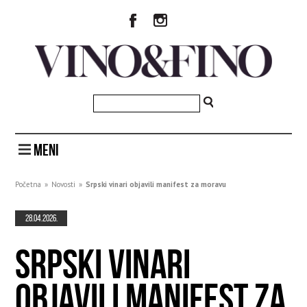
MENI
Početna
»
Novosti
»
Srpski vinari objavili manifest za moravu
28.04.2026.
SRPSKI VINARI
OBJAVILI MANIFEST ZA