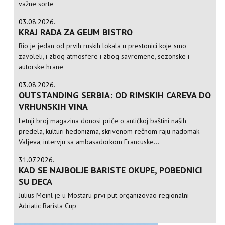
važne sorte
03.08.2026.
KRAJ RADA ZA GEUM BISTRO
Bio je jedan od prvih ruskih lokala u prestonici koje smo
zavoleli, i zbog atmosfere i zbog savremene, sezonske i
autorske hrane
03.08.2026.
OUTSTANDING SERBIA: OD RIMSKIH CAREVA DO
VRHUNSKIH VINA
Letnji broj magazina donosi priče o antičkoj baštini naših
predela, kulturi hedonizma, skrivenom rečnom raju nadomak
Valjeva, intervju sa ambasadorkom Francuske...
31.07.2026.
KAD SE NAJBOLJE BARISTE OKUPE, POBEDNICI
SU DECA
Julius Meinl je u Mostaru prvi put organizovao regionalni
Adriatic Barista Cup