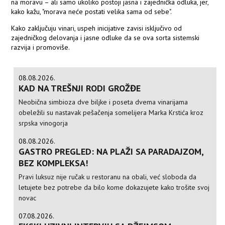
na moravu – ali samo ukoliko postoji jasna i zajednička odluka, jer,
kako kažu, "morava neće postati velika sama od sebe".
Kako zaključuju vinari, uspeh inicijative zavisi isključivo od
zajedničkog delovanja i jasne odluke da se ova sorta sistemski
razvija i promoviše.
08.08.2026.
KAD NA TREŠNJI RODI GROŽĐE
Neobična simbioza dve biljke i poseta dvema vinarijama
obeležili su nastavak pešačenja somelijera Marka Krstića kroz
srpska vinogorja
08.08.2026.
GASTRO PREGLED: NA PLAŽI SA PARADAJZOM,
BEZ KOMPLEKSA!
Pravi luksuz nije ručak u restoranu na obali, već sloboda da
letujete bez potrebe da bilo kome dokazujete kako trošite svoj
novac
07.08.2026.