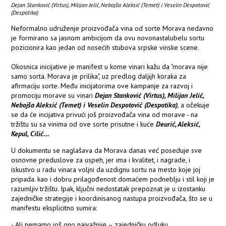
Dejan Stanković (Virtus), Milijan Jelić, Nebojša Aleksić (Temet) i Veselin Despotović
(Despotika)
Neformalno udruženje proizvođača vina od sorte Morava nedavno
je formirano sa jasnom ambicijom da ovu novonastalubelu sortu
pozicionira kao jedan od nosećih stubova srpske vinske scene.
Okosnica inicijative je manifest u kome vinari kažu da "morava nije
samo sorta. Morava je prilika", uz predlog daljijh koraka za
afirmaciju sorte. Među inicijatorima ove kampanje za razvoj i
promociju morave su vinari
Dejan Stanković (Virtus), Milijan Jelić,
Nebojša Aleksić (Temet) i Veselin Despotović (Despotika)
, a očekuje
se da će incijativa privući još proizvođača vina od morave - na
tržištu su sa vinima od ove sorte prisutne i kuće
Deurić, Aleksić,
Kepul, Cilić...
U dokumentu se naglašava da Morava danas već poseduje sve
osnovne preduslove za uspeh, jer ima i kvalitet, i nagrade, i
iskustvo u radu vinara voljni da uzdignu sortu na mesto koje joj
pripada. kao i dobru prilagođenost domaćem podneblju i stil koji je
razumljiv tržištu. Ipak, ključni nedostatak prepoznat je u izostanku
zajedničke strategije i koordinisanog nastupa proizvođača, što se u
manifestu eksplicitno sumira:
- Ali nemamo još ono najvažnije – zajedničku odluku.