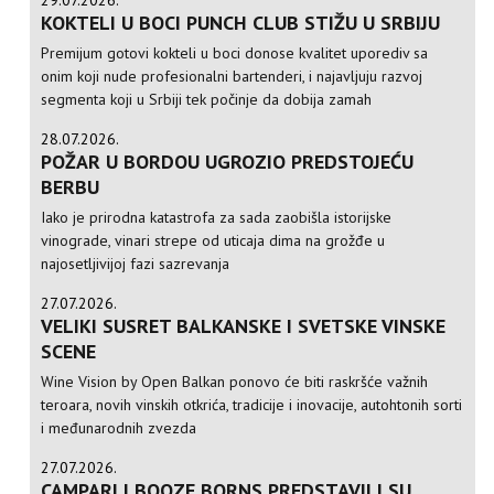
KOKTELI U BOCI PUNCH CLUB STIŽU U SRBIJU
Premijum gotovi kokteli u boci donose kvalitet uporediv sa
onim koji nude profesionalni bartenderi, i najavljuju razvoj
segmenta koji u Srbiji tek počinje da dobija zamah
28.07.2026.
POŽAR U BORDOU UGROZIO PREDSTOJEĆU
BERBU
Iako je prirodna katastrofa za sada zaobišla istorijske
vinograde, vinari strepe od uticaja dima na grožđe u
najosetljivijoj fazi sazrevanja
27.07.2026.
VELIKI SUSRET BALKANSKE I SVETSKE VINSKE
SCENE
Wine Vision by Open Balkan ponovo će biti raskršće važnih
teroara, novih vinskih otkrića, tradicije i inovacije, autohtonih sorti
i međunarodnih zvezda
27.07.2026.
CAMPARI I BOOZE BORNS PREDSTAVILI SU