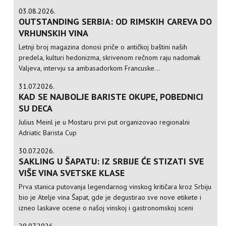
03.08.2026.
OUTSTANDING SERBIA: OD RIMSKIH CAREVA DO
VRHUNSKIH VINA
Letnji broj magazina donosi priče o antičkoj baštini naših
predela, kulturi hedonizma, skrivenom rečnom raju nadomak
Valjeva, intervju sa ambasadorkom Francuske...
31.07.2026.
KAD SE NAJBOLJE BARISTE OKUPE, POBEDNICI
SU DECA
Julius Meinl je u Mostaru prvi put organizovao regionalni
Adriatic Barista Cup
30.07.2026.
SAKLING U ŠAPATU: IZ SRBIJE ĆE STIZATI SVE
VIŠE VINA SVETSKE KLASE
Prva stanica putovanja legendarnog vinskog kritičara kroz Srbiju
bio je Atelje vina Šapat, gde je degustirao sve nove etikete i
izneo laskave ocene o našoj vinskoj i gastronomskoj sceni
29.07.2026.