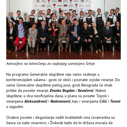
Atmosfera na takmičenju za najboljeg somelijera Srbije
Na programu Generalne skupštine nije samo sedenje u
konferencijskim salama - gosti će obići i poznate srpske vinarije. Do
same Generalne skupštine petog juna, gosti Beograda će imati
prilike da posete vinarije
Zvonko Bogdan
i
Kovačević
.
Nakon
skupštine, u dva neoficijelna dana, u planu su posete Topoli i
vinarijama
Aleksandrović
i
Radovanović
, kao i vinarijama
Cilić
i
Temet
u Jagodini.
Ovakve posete i degustacije naših kvalitetnih vina izvanredna su
šansa za naše vinarstvo, i Živkoski kaže da bi država morala da