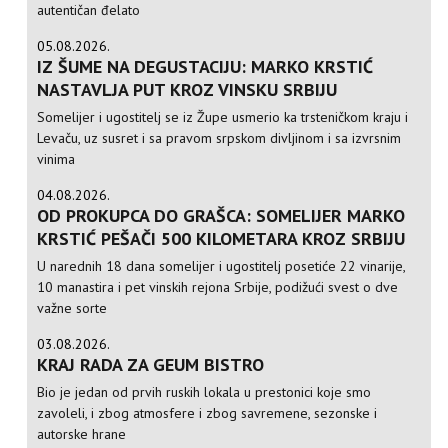
autentičan đelato
05.08.2026.
IZ ŠUME NA DEGUSTACIJU: MARKO KRSTIĆ
NASTAVLJA PUT KROZ VINSKU SRBIJU
Somelijer i ugostitelj se iz Župe usmerio ka trsteničkom kraju i
Levaču, uz susret i sa pravom srpskom divljinom i sa izvrsnim
vinima
04.08.2026.
OD PROKUPCA DO GRAŠCA: SOMELIJER MARKO
KRSTIĆ PEŠAČI 500 KILOMETARA KROZ SRBIJU
U narednih 18 dana somelijer i ugostitelj posetiće 22 vinarije,
10 manastira i pet vinskih rejona Srbije, podižući svest o dve
važne sorte
03.08.2026.
KRAJ RADA ZA GEUM BISTRO
Bio je jedan od prvih ruskih lokala u prestonici koje smo
zavoleli, i zbog atmosfere i zbog savremene, sezonske i
autorske hrane