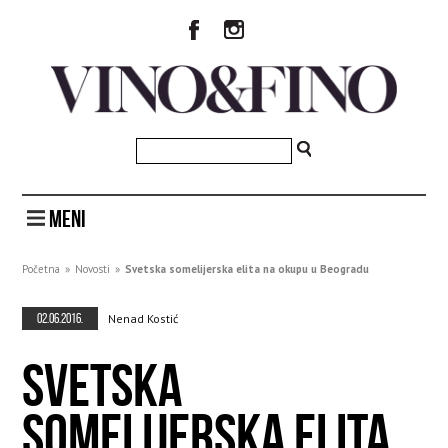
MENI
Početna
»
Novosti
»
Svetska somelijerska elita na okupu u Beogradu
02.06.2016.
Nenad Kostić
SVETSKA
SOMELIJERSKA ELITA