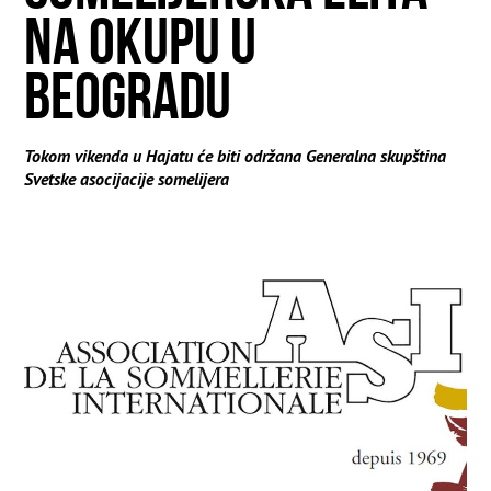
NA OKUPU U
BEOGRADU
Tokom vikenda u Hajatu će biti održana Generalna skupština
Svetske asocijacije somelijera