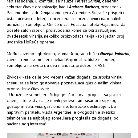
red zasedanja. U komitetu se nalaze i
Mišel Šanton
, generalni
sekretar čitave organizacije, kao i
Andreas Rozberg
, predsednik
Panamerike i Udruženja somelijera Argentine. Sutra će prispeti i
ostali učesnici - delegati, predsednici i predstavnici nacionalnih
udruženja somelijera. Oni će u sali Focaccia hotela Hajat moći da
posete salon srpskih proizvoda na kome će biti zastupljeno
dvadesetak vinarija, nekoliko proizvođača rakija kao i jedan broj
uvoznika HoReCa opreme.
Među izuzetno uglednim gostima Beograda biće i
Đuzepe
Vakarini
,
čuveni trener somelijera, nekadašnji nosilac titule najboljeg
somelijera na svetu i, u dva mandata, predsednik ASI.
Živkoski kaže da je ovo veoma važan događaj za srpsku vinsku
scenu jer se kroz gostovanje poznavalaca glas o našim vinima
pronosi kroz čitav svet:
- Udruženje somelijera Srbije je ušlo u ovaj projekat sa jasnim
ciljem, a to je stvaranje novih pedeset ambasadora srpskog
gostoprimstva, vina, gastronomije, turističke destinacije… Da
napravim paralelu, vlada Argentine je ovogodišnje svetsko
takmičenje za najboljeg somelijera proglasila za događaj od
nacionalnog interesa!