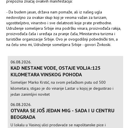
prepozna značaj ovakvih manifestacija:
- Da budem jasan, država nam pomaže, ali iz našeg ugla
nedovoljno za ovakav skup koji je veoma važan za turizam,
ugostiteljstvo, vinarstvo i sve delatnosti koje prate prethodne.
Udruženje somelijera Srbije ima podršku vinara, proizvođača rakija,
proizvođača čaša i uređaja za pranje čaša, Ministarstva turizma i
turističke organizacije Srbije. Ovo je ovogodišnji pobednički tim, a
na čelu smo mi, Udruženje somelijera Srbije - govori Živkoski.
06.08.2026.
KAD NESTANE VODE, OSTAJE VOLJA:125
KILOMETARA VINSKOG POHODA
Somelijer Marko Krstić, na svom pešačkom putu od 500
kilometara, stigao je do vinarije Lastar u kojoj je degustirao i
jedan zanimljivi novitet
06.08.2026.
OTVARA SE JOŠ JEDAN MIG - SADA I U CENTRU
BEOGRADA
U lokalu u Vasinoj ulici prodavaće se napolitanske pice i