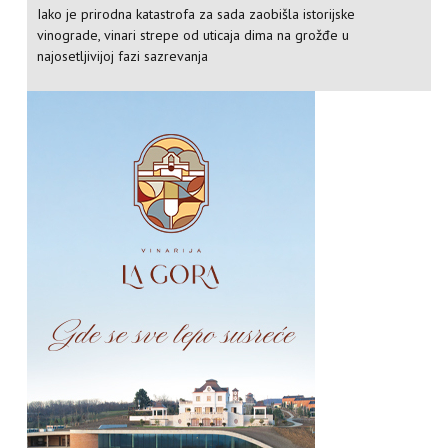
Iako je prirodna katastrofa za sada zaobišla istorijske
vinograde, vinari strepe od uticaja dima na grožđe u
najosetljivijoj fazi sazrevanja