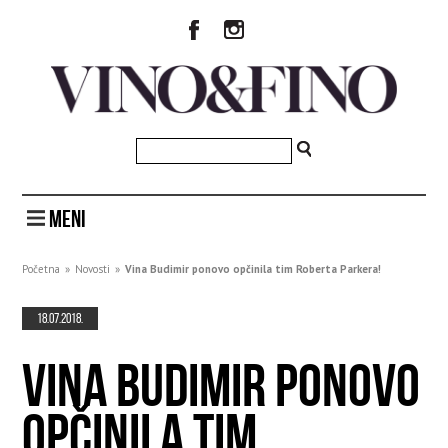
MENI
Početna
»
Novosti
»
Vina Budimir ponovo opčinila tim Roberta Parkera!
18.07.2018.
VINA BUDIMIR PONOVO
OPČINILA TIM