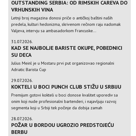
OUTSTANDING SERBIA: OD RIMSKIH CAREVA DO
VRHUNSKIH VINA
Letnji broj magazina donosi priče o antičkoj baštini naših
predela, kulturi hedonizma, skrivenom rečnom raju nadomak
Valjeva, intervju sa ambasadorkom Francuske...
31.07.2026.
KAD SE NAJBOLJE BARISTE OKUPE, POBEDNICI
SU DECA
Julius Meinl je u Mostaru prvi put organizovao regionalni
Adriatic Barista Cup
29.07.2026.
KOKTELI U BOCI PUNCH CLUB STIŽU U SRBIJU
Premijum gotovi kokteli u boci donose kvalitet uporediv sa
onim koji nude profesionalni bartenderi, i najavljuju razvoj
segmenta koji u Srbiji tek počinje da dobija zamah
28.07.2026.
POŽAR U BORDOU UGROZIO PREDSTOJEĆU
BERBU