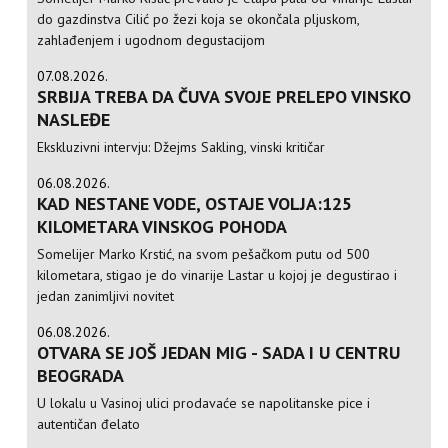
do gazdinstva Cilić po žezi koja se okončala pljuskom,
zahlađenjem i ugodnom degustacijom
07.08.2026.
SRBIJA TREBA DA ČUVA SVOJE PRELEPO VINSKO
NASLEĐE
Ekskluzivni intervju: Džejms Sakling, vinski kritičar
06.08.2026.
KAD NESTANE VODE, OSTAJE VOLJA:125
KILOMETARA VINSKOG POHODA
Somelijer Marko Krstić, na svom pešačkom putu od 500
kilometara, stigao je do vinarije Lastar u kojoj je degustirao i
jedan zanimljivi novitet
06.08.2026.
OTVARA SE JOŠ JEDAN MIG - SADA I U CENTRU
BEOGRADA
U lokalu u Vasinoj ulici prodavaće se napolitanske pice i
autentičan đelato