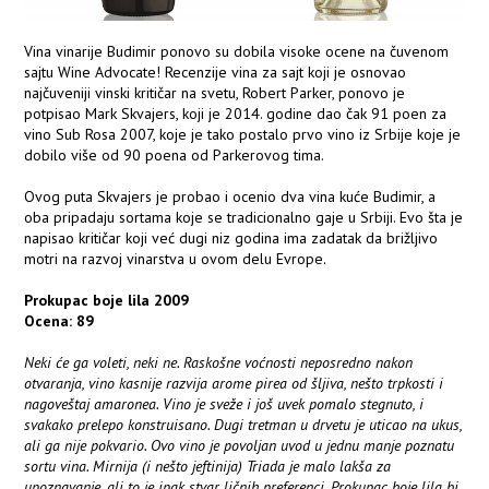
Vina vinarije Budimir ponovo su dobila visoke ocene na čuvenom
sajtu Wine Advocate! Recenzije vina za sajt koji je osnovao
najčuveniji vinski kritičar na svetu, Robert Parker, ponovo je
potpisao Mark Skvajers, koji je 2014. godine dao čak 91 poen za
vino Sub Rosa 2007, koje je tako postalo prvo vino iz Srbije koje je
dobilo više od 90 poena od Parkerovog tima.
Ovog puta Skvajers je probao i ocenio dva vina kuće Budimir, a
oba pripadaju sortama koje se tradicionalno gaje u Srbiji. Evo šta je
napisao kritičar koji već dugi niz godina ima zadatak da brižljivo
motri na razvoj vinarstva u ovom delu Evrope.
Prokupac boje lila 2009
Ocena: 89
Neki će ga voleti, neki ne. Raskošne voćnosti neposredno nakon
otvaranja, vino kasnije razvija arome pirea od šljiva, nešto trpkosti i
nagoveštaj amaronea. Vino je sveže i još uvek pomalo stegnuto, i
svakako prelepo konstruisano. Dugi tretman u drvetu je uticao na ukus,
ali ga nije pokvario. Ovo vino je povoljan uvod u jednu manje poznatu
sortu vina. Mirnija (i nešto jeftinija) Triada je malo lakša za
upoznavanje, ali to je ipak stvar ličnih preferenci. Prokupac boje lila bi