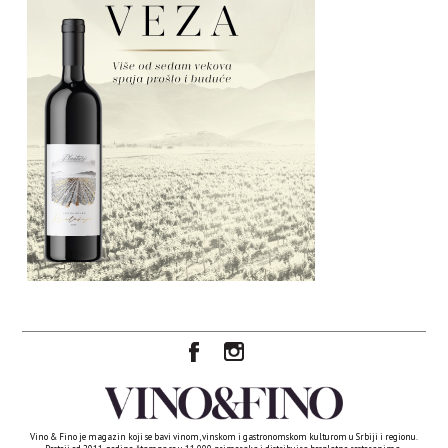
Vino & Fino je magazin koji se bavi vinom, vinskom i gastronomskom kulturom u Srbiji i regionu.