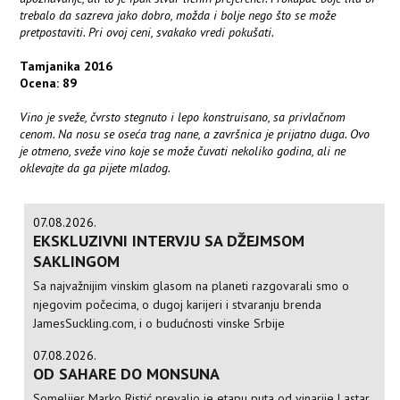
trebalo da sazreva jako dobro, možda i bolje nego što se može
pretpostaviti. Pri ovoj ceni, svakako vredi pokušati.
Tamjanika 2016
Ocena: 89
Vino je sveže, čvrsto stegnuto i lepo konstruisano, sa privlačnom
cenom. Na nosu se oseća trag nane, a završnica je prijatno duga. Ovo
je otmeno, sveže vino koje se može čuvati nekoliko godina, ali ne
oklevajte da ga pijete mladog.
07.08.2026.
EKSKLUZIVNI INTERVJU SA DŽEJMSOM
SAKLINGOM
Sa najvažnijim vinskim glasom na planeti razgovarali smo o
njegovim počecima, o dugoj karijeri i stvaranju brenda
JamesSuckling.com, i o budućnosti vinske Srbije
07.08.2026.
OD SAHARE DO MONSUNA
Somelijer Marko Ristić prevalio je etapu puta od vinarije Lastar