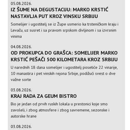
05.08.2026.
IZ ŠUME NA DEGUSTACIJU: MARKO KRSTIĆ
NASTAVLJA PUT KROZ VINSKU SRBIJU
Somelijer i ugostitelj se iz Župe usmerio ka trsteničkom kraju i
Levaču, uz susret i sa pravom srpskom divljinom i sa izvrsnim
vinima
04.08.2026.
OD PROKUPCA DO GRAŠCA: SOMELIJER MARKO
KRSTIĆ PEŠAČI 500 KILOMETARA KROZ SRBIJU
U narednih 18 dana somelijer i ugostitelj posetiće 22 vinarije,
10 manastira i pet vinskih rejona Srbije, podižući svest o dve
važne sorte
03.08.2026.
KRAJ RADA ZA GEUM BISTRO
Bio je jedan od prvih ruskih lokala u prestonici koje smo
zavoleli, i zbog atmosfere i zbog savremene, sezonske i
autorske hrane
03.08.2026.