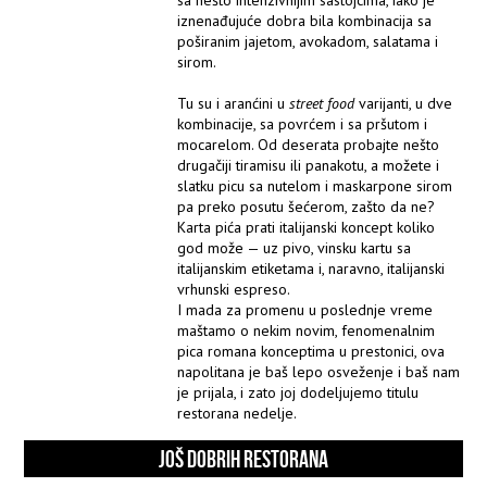
iznenađujuće dobra bila kombinacija sa
poširanim jajetom, avokadom, salatama i
sirom.
Tu su i aranćini u
street food
varijanti, u dve
kombinacije, sa povrćem i sa pršutom i
mocarelom. Od deserata probajte nešto
drugačiji tiramisu ili panakotu, a možete i
slatku picu sa nutelom i maskarpone sirom
pa preko posutu šećerom, zašto da ne?
Karta pića prati italijanski koncept koliko
god može — uz pivo, vinsku kartu sa
italijanskim etiketama i, naravno, italijanski
vrhunski espreso.
I mada za promenu u poslednje vreme
maštamo o nekim novim, fenomenalnim
pica romana konceptima u prestonici, ova
napolitana je baš lepo osveženje i baš nam
je prijala, i zato joj dodeljujemo titulu
restorana nedelje.
JOŠ DOBRIH RESTORANA