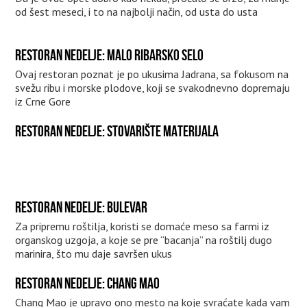
od šest meseci, i to na najbolji način, od usta do usta
RESTORAN NEDELJE: MALO RIBARSKO SELO
Ovaj restoran poznat je po ukusima Jadrana, sa fokusom na
svežu ribu i morske plodove, koji se svakodnevno dopremaju
iz Crne Gore
RESTORAN NEDELJE: STOVARIŠTE MATERIJALA
RESTORAN NEDELJE: BULEVAR
Za pripremu roštilja, koristi se domaće meso sa farmi iz
organskog uzgoja, a koje se pre “bacanja” na roštilj dugo
marinira, što mu daje savršen ukus
RESTORAN NEDELJE: CHANG MAO
Chang Mao je upravo ono mesto na koje svraćate kada vam