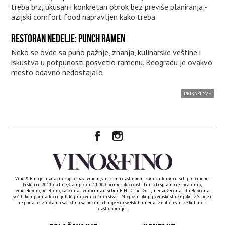
treba brz, ukusan i konkretan obrok bez previše planiranja -
azijski comfort food napravljen kako treba
RESTORAN NEDELJE: PUNCH RAMEN
Neko se ovde sa puno pažnje, znanja, kulinarske veštine i
iskustva u potpunosti posvetio ramenu. Beogradu je ovakvo
mesto odavno nedostajalo
PRIKAŽI SVE
Vino & Fino je magazin koji se bavi vinom, vinskom i gastronomskom kulturom u Srbiji i regionu.
Postoji od 2011. godine, štampa se u 11 000 primeraka i distribuira besplatno restoranima,
vinotekama, hotelima, kafićima i vinarima u Srbiji, BiH i Crnoj Gori, menadžerima i direktorima
većih kompanija, kao i ljubiteljima vina i finih stvari. Magazin okuplja vinske stručnjake iz Srbije i
regiona, uz značajnu saradnju sa nekim od najvećih svetskih imena iz oblasti vinske kulture i
gastronomije.