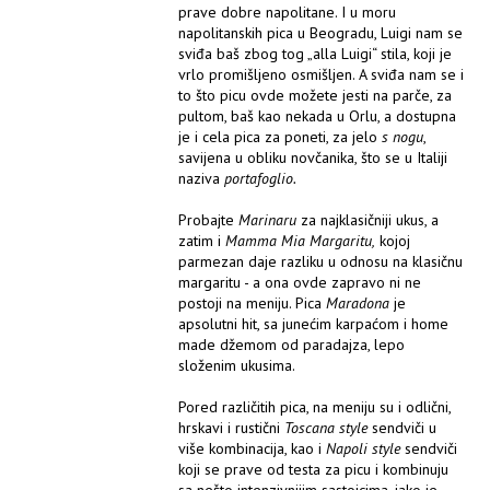
prave dobre napolitane. I u moru
napolitanskih pica u Beogradu, Luigi nam se
sviđa baš zbog tog „alla Luigi“ stila, koji je
vrlo promišljeno osmišljen. A sviđa nam se i
to što picu ovde možete jesti na parče, za
pultom, baš kao nekada u Orlu, a dostupna
je i cela pica za poneti, za jelo
s nogu
,
savijena u obliku novčanika, što se u Italiji
naziva
portafoglio.
Probajte
Marinaru
za najklasičniji ukus, a
zatim i
Mamma Mia Margaritu,
kojoj
parmezan daje razliku u odnosu na klasičnu
margaritu - a ona ovde zapravo ni ne
postoji na meniju. Pica
Maradona
je
apsolutni hit, sa junećim karpaćom i home
made džemom od paradajza, lepo
složenim ukusima.
Pored različitih pica, na meniju su i odlični,
hrskavi i rustični
Toscana style
sendviči u
više kombinacija, kao i
Napoli style
sendviči
koji se prave od testa za picu i kombinuju
sa nešto intenzivnijim sastojcima, iako je