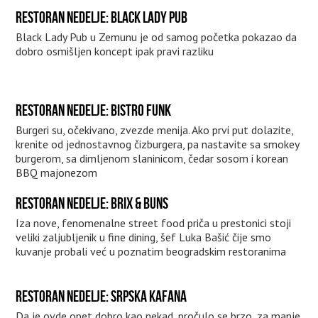
RESTORAN NEDELJE: BLACK LADY PUB
Black Lady Pub u Zemunu je od samog početka pokazao da
dobro osmišljen koncept ipak pravi razliku
RESTORAN NEDELJE: BISTRO FUNK
Burgeri su, očekivano, zvezde menija. Ako prvi put dolazite,
krenite od jednostavnog čizburgera, pa nastavite sa smokey
burgerom, sa dimljenom slaninicom, čedar sosom i korean
BBQ majonezom
RESTORAN NEDELJE: BRIX & BUNS
Iza nove, fenomenalne street food priča u prestonici stoji
veliki zaljubljenik u fine dining, šef Luka Bašić čije smo
kuvanje probali već u poznatim beogradskim restoranima
RESTORAN NEDELJE: SRPSKA KAFANA
Da je ovde opet dobro kao nekad, pročulo se brzo, za manje