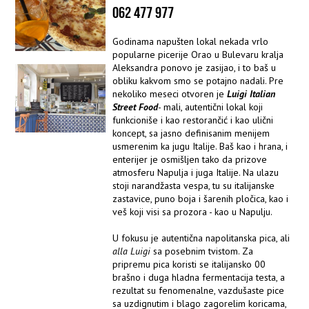
062 477 977
Godinama napušten lokal nekada vrlo
popularne picerije Orao u Bulevaru kralja
Aleksandra ponovo je zasijao, i to baš u
obliku kakvom smo se potajno nadali. Pre
nekoliko meseci otvoren je
Luigi Italian
Street Food
- mali, autentični lokal koji
funkcioniše i kao restorančić i kao ulični
koncept, sa jasno definisanim menijem
usmerenim ka jugu Italije. Baš kao i hrana, i
enterijer je osmišljen tako da prizove
atmosferu Napulja i juga Italije. Na ulazu
stoji narandžasta vespa, tu su italijanske
zastavice, puno boja i šarenih pločica, kao i
veš koji visi sa prozora - kao u Napulju.
U fokusu je autentična napolitanska pica, ali
alla Luigi
sa posebnim tvistom. Za
pripremu pica koristi se italijansko 00
brašno i duga hladna fermentacija testa, a
rezultat su fenomenalne, vazdušaste pice
sa uzdignutim i blago zagorelim koricama,