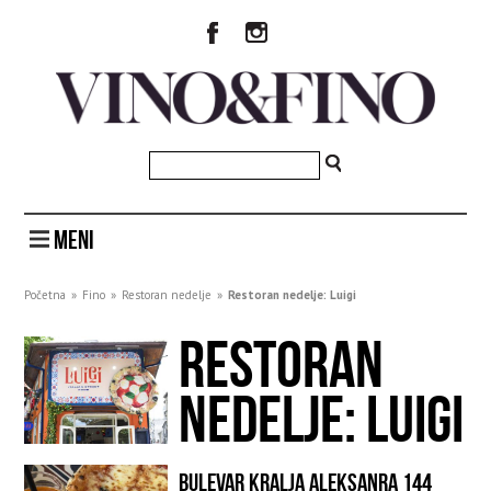
MENI
Početna
»
Fino
»
Restoran nedelje
»
Restoran nedelje: Luigi
RESTORAN
NEDELJE: LUIGI
BULEVAR KRALJA ALEKSANRA 144