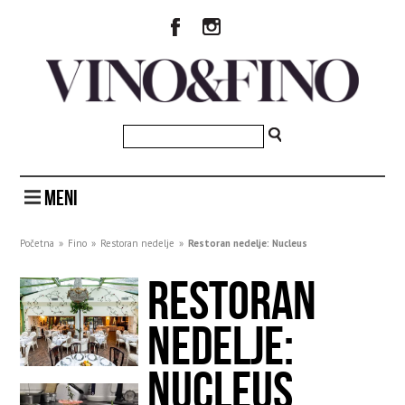
MENI
Početna
»
Fino
»
Restoran nedelje
»
Restoran nedelje: Nucleus
RESTORAN
NEDELJE:
NUCLEUS