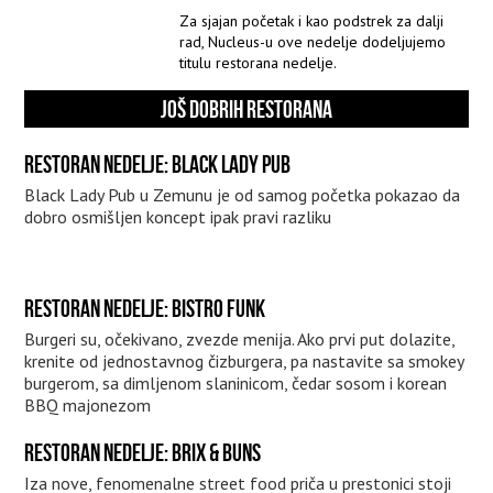
Za sjajan početak i kao podstrek za dalji
rad, Nucleus-u ove nedelje dodeljujemo
titulu restorana nedelje.
JOŠ DOBRIH RESTORANA
RESTORAN NEDELJE: BLACK LADY PUB
Black Lady Pub u Zemunu je od samog početka pokazao da
dobro osmišljen koncept ipak pravi razliku
RESTORAN NEDELJE: BISTRO FUNK
Burgeri su, očekivano, zvezde menija. Ako prvi put dolazite,
krenite od jednostavnog čizburgera, pa nastavite sa smokey
burgerom, sa dimljenom slaninicom, čedar sosom i korean
BBQ majonezom
RESTORAN NEDELJE: BRIX & BUNS
Iza nove, fenomenalne street food priča u prestonici stoji