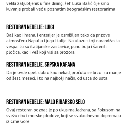
veliki zaljubljenik u fine dining, šef Luka Bašić čije smo
kuvanje probali već u poznatim beogradskim restoranima
RESTORAN NEDELJE: LUIGI
Baš kao i hrana, i enterijer je osmišljen tako da prizove
atmosferu Napulja i juga Italije. Na ulazu stoji narandžasta
vespa, tu su italijanske zastavice, puno boja i šarenih
pločica, kao i veš koji visi sa prozora
RESTORAN NEDELJE: SRPSKA KAFANA
Da je ovde opet dobro kao nekad, pročulo se brzo, za manje
od šest meseci, i to na najbolji način, od usta do usta
RESTORAN NEDELJE: MALO RIBARSKO SELO
Ovaj restoran poznat je po ukusima Jadrana, sa fokusom na
svežu ribu i morske plodove, koji se svakodnevno dopremaju
iz Crne Gore