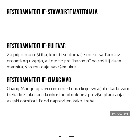
RESTORAN NEDELJE: STOVARIŠTE MATERIJALA
RESTORAN NEDELJE: BULEVAR
Za pripremu roštilja, koristi se domaće meso sa farmi iz
organskog uzgoja, a koje se pre “bacanja” na roštilj dugo
marinira, što mu daje savršen ukus
RESTORAN NEDELJE: CHANG MAO
Chang Mao je upravo ono mesto na koje svraćate kada vam
treba brz, ukusan i konkretan obrok bez previše planiranja -
azijski comfort food napravljen kako treba
PRIKAŽI SVE