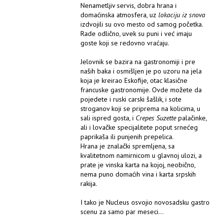
Nenametljiv servis, dobra hrana i
domaćinska atmosfera, uz
lokaciju iz snova
izdvojili su ovo mesto od samog početka.
Rade odlično, uvek su puni i već imaju
goste koji se redovno vraćaju.
Jelovnik se bazira na gastronomiji i pre
naših baka i osmišljen je po uzoru na jela
koja je kreirao Eskofije, otac klasične
francuske gastronomije. Ovde možete da
pojedete i ruski carski šašlik, i sote
stroganov koji se priprema na kolicima, u
sali ispred gosta, i
Crepes Suzette
palačinke,
ali i lovačke specijalitete poput srnećeg
paprikaša ili punjenih prepelica.
Hrana je znalački spremljena, sa
kvalitetnom namirnicom u glavnoj ulozi, a
prate je vinska karta na kojoj, neobično,
nema puno domaćih vina i karta srpskih
rakija.
I tako je Nucleus osvojio novosadsku gastro
scenu za samo par meseci...