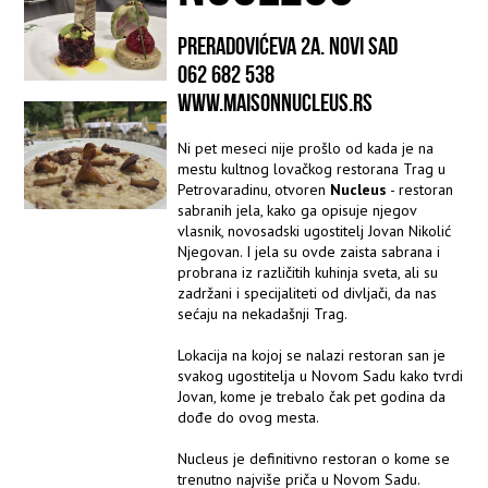
PRERADOVIĆEVA 2A. NOVI SAD
062 682 538
WWW.MAISONNUCLEUS.RS
Ni pet meseci nije prošlo od kada je na
mestu kultnog lovačkog restorana Trag u
Petrovaradinu, otvoren
Nucleus
- restoran
sabranih jela, kako ga opisuje njegov
vlasnik, novosadski ugostitelj Jovan Nikolić
Njegovan. I jela su ovde zaista sabrana i
probrana iz različitih kuhinja sveta, ali su
zadržani i specijaliteti od divljači, da nas
sećaju na nekadašnji Trag.
Lokacija na kojoj se nalazi restoran san je
svakog ugostitelja u Novom Sadu kako tvrdi
Jovan, kome je trebalo čak pet godina da
dođe do ovog mesta.
Nucleus je definitivno restoran o kome se
trenutno najviše priča u Novom Sadu.