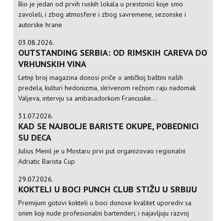
Bio je jedan od prvih ruskih lokala u prestonici koje smo
zavoleli, i zbog atmosfere i zbog savremene, sezonske i
autorske hrane
03.08.2026.
OUTSTANDING SERBIA: OD RIMSKIH CAREVA DO
VRHUNSKIH VINA
Letnji broj magazina donosi priče o antičkoj baštini naših
predela, kulturi hedonizma, skrivenom rečnom raju nadomak
Valjeva, intervju sa ambasadorkom Francuske...
31.07.2026.
KAD SE NAJBOLJE BARISTE OKUPE, POBEDNICI
SU DECA
Julius Meinl je u Mostaru prvi put organizovao regionalni
Adriatic Barista Cup
29.07.2026.
KOKTELI U BOCI PUNCH CLUB STIŽU U SRBIJU
Premijum gotovi kokteli u boci donose kvalitet uporediv sa
onim koji nude profesionalni bartenderi, i najavljuju razvoj