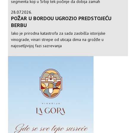
segmenta koji u Srbiji tek počinje da dobija zamah
28.07.2026.
POŽAR U BORDOU UGROZIO PREDSTOJEĆU
BERBU
Iako je prirodna katastrofa za sada zaobišla istorijske
vinograde, vinari strepe od uticaja dima na grožđe u
najosetljivijoj fazi sazrevanja