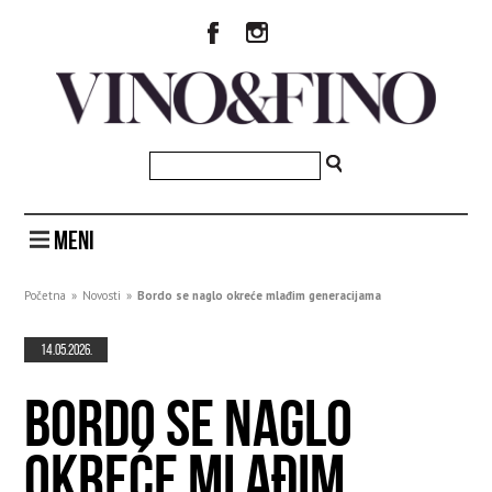
MENI
Početna
»
Novosti
»
Bordo se naglo okreće mlađim generacijama
14.05.2026.
BORDO SE NAGLO
OKREĆE MLAĐIM