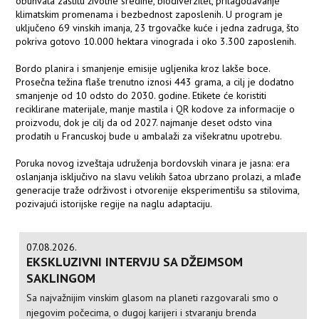
obuhvata zaštitu životne sredine, biodiverzitet, prilagođavanje
klimatskim promenama i bezbednost zaposlenih. U program je
uključeno 69 vinskih imanja, 23 trgovačke kuće i jedna zadruga, što
pokriva gotovo 10.000 hektara vinograda i oko 3.300 zaposlenih.
Bordo planira i smanjenje emisije ugljenika kroz lakše boce.
Prosečna težina flaše trenutno iznosi 443 grama, a cilj je dodatno
smanjenje od 10 odsto do 2030. godine. Etikete će koristiti
reciklirane materijale, manje mastila i QR kodove za informacije o
proizvodu, dok je cilj da od 2027. najmanje deset odsto vina
prodatih u Francuskoj bude u ambalaži za višekratnu upotrebu.
Poruka novog izveštaja udruženja bordovskih vinara je jasna: era
oslanjanja isključivo na slavu velikih šatoa ubrzano prolazi, a mlađe
generacije traže održivost i otvorenije eksperimentišu sa stilovima,
pozivajući istorijske regije na naglu adaptaciju.
07.08.2026.
EKSKLUZIVNI INTERVJU SA DŽEJMSOM
SAKLINGOM
Sa najvažnijim vinskim glasom na planeti razgovarali smo o
njegovim počecima, o dugoj karijeri i stvaranju brenda