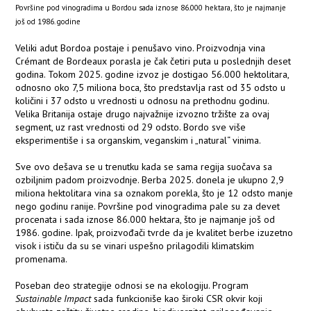
Površine pod vinogradima u Bordou sada iznose 86.000 hektara, što je najmanje
još od 1986. godine
Veliki adut Bordoa postaje i penušavo vino. Proizvodnja vina
Crémant de Bordeaux porasla je čak četiri puta u poslednjih deset
godina. Tokom 2025. godine izvoz je dostigao 56.000 hektolitara,
odnosno oko 7,5 miliona boca, što predstavlja rast od 35 odsto u
količini i 37 odsto u vrednosti u odnosu na prethodnu godinu.
Velika Britanija ostaje drugo najvažnije izvozno tržište za ovaj
segment, uz rast vrednosti od 29 odsto. Bordo sve više
eksperimentiše i sa organskim, veganskim i „natural“ vinima.
Sve ovo dešava se u trenutku kada se sama regija suočava sa
ozbiljnim padom proizvodnje. Berba 2025. donela je ukupno 2,9
miliona hektolitara vina sa oznakom porekla, što je 12 odsto manje
nego godinu ranije. Površine pod vinogradima pale su za devet
procenata i sada iznose 86.000 hektara, što je najmanje još od
1986. godine. Ipak, proizvođači tvrde da je kvalitet berbe izuzetno
visok i ističu da su se vinari uspešno prilagodili klimatskim
promenama.
Poseban deo strategije odnosi se na ekologiju. Program
Sustainable Impact
sada funkcioniše kao široki CSR okvir koji