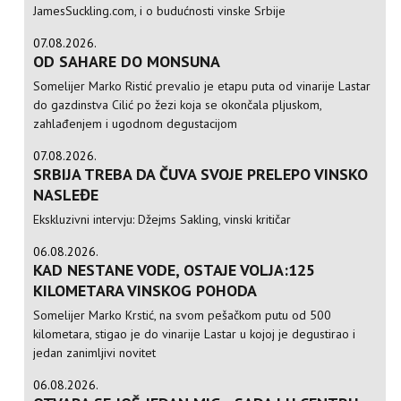
JamesSuckling.com, i o budućnosti vinske Srbije
07.08.2026.
OD SAHARE DO MONSUNA
Somelijer Marko Ristić prevalio je etapu puta od vinarije Lastar
do gazdinstva Cilić po žezi koja se okončala pljuskom,
zahlađenjem i ugodnom degustacijom
07.08.2026.
SRBIJA TREBA DA ČUVA SVOJE PRELEPO VINSKO
NASLEĐE
Ekskluzivni intervju: Džejms Sakling, vinski kritičar
06.08.2026.
KAD NESTANE VODE, OSTAJE VOLJA:125
KILOMETARA VINSKOG POHODA
Somelijer Marko Krstić, na svom pešačkom putu od 500
kilometara, stigao je do vinarije Lastar u kojoj je degustirao i
jedan zanimljivi novitet
06.08.2026.