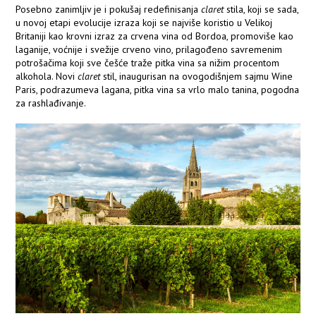
Posebno zanimljiv je i pokušaj redefinisanja
claret
stila, koji se sada,
u novoj etapi evolucije izraza koji se najviše koristio u Velikoj
Britaniji kao krovni izraz za crvena vina od Bordoa, promoviše kao
laganije, voćnije i svežije crveno vino, prilagođeno savremenim
potrošačima koji sve češće traže pitka vina sa nižim procentom
alkohola. Novi
claret
stil, inaugurisan na ovogodišnjem sajmu Wine
Paris, podrazumeva lagana, pitka vina sa vrlo malo tanina, pogodna
za rashlađivanje.