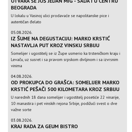
OTVARA SE JOŠ JEDAN MIG - SADA I U CENTRU
BEOGRADA
U lokalu u Vasinoj ulici prodavaće se napolitanske pice i
autentičan đelato
05.08.2026.
IZ ŠUME NA DEGUSTACIJU: MARKO KRSTIĆ
NASTAVLJA PUT KROZ VINSKU SRBIJU
Somelijer i ugostitelj se iz Župe usmerio ka trsteničkom kraju i
Levaču, uz susret i sa pravom srpskom divljinom i sa izvrsnim
vinima
04.08.2026.
OD PROKUPCA DO GRAŠCA: SOMELIJER MARKO
KRSTIĆ PEŠAČI 500 KILOMETARA KROZ SRBIJU
U narednih 18 dana somelijer i ugostitelj posetiće 22 vinarije,
10 manastira i pet vinskih rejona Srbije, podižući svest o dve
važne sorte
03.08.2026.
KRAJ RADA ZA GEUM BISTRO