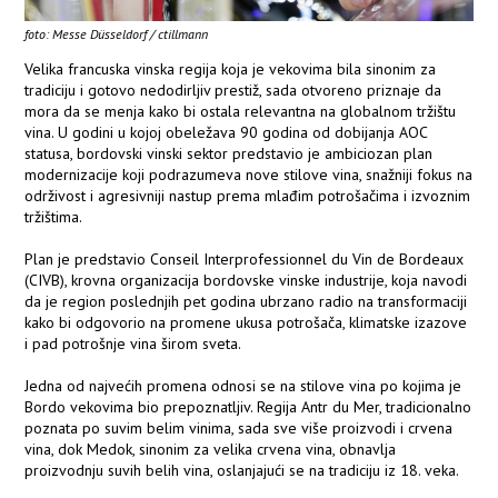
foto: Messe Düsseldorf / ctillmann
Velika francuska vinska regija koja je vekovima bila sinonim za
tradiciju i gotovo nedodirljiv prestiž, sada otvoreno priznaje da
mora da se menja kako bi ostala relevantna na globalnom tržištu
vina. U godini u kojoj obeležava 90 godina od dobijanja AOC
statusa, bordovski vinski sektor predstavio je ambiciozan plan
modernizacije koji podrazumeva nove stilove vina, snažniji fokus na
održivost i agresivniji nastup prema mlađim potrošačima i izvoznim
tržištima.
Plan je predstavio Conseil Interprofessionnel du Vin de Bordeaux
(CIVB), krovna organizacija bordovske vinske industrije, koja navodi
da je region poslednjih pet godina ubrzano radio na transformaciji
kako bi odgovorio na promene ukusa potrošača, klimatske izazove
i pad potrošnje vina širom sveta.
Jedna od najvećih promena odnosi se na stilove vina po kojima je
Bordo vekovima bio prepoznatljiv. Regija Antr du Mer, tradicionalno
poznata po suvim belim vinima, sada sve više proizvodi i crvena
vina, dok Medok, sinonim za velika crvena vina, obnavlja
proizvodnju suvih belih vina, oslanjajući se na tradiciju iz 18. veka.