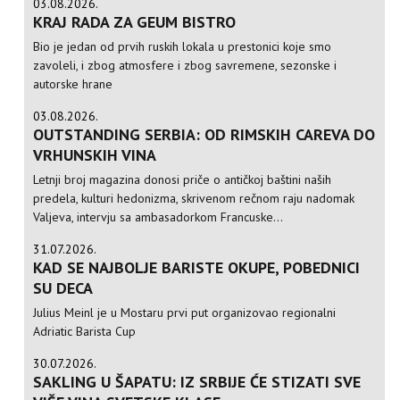
03.08.2026.
KRAJ RADA ZA GEUM BISTRO
Bio je jedan od prvih ruskih lokala u prestonici koje smo
zavoleli, i zbog atmosfere i zbog savremene, sezonske i
autorske hrane
03.08.2026.
OUTSTANDING SERBIA: OD RIMSKIH CAREVA DO
VRHUNSKIH VINA
Letnji broj magazina donosi priče o antičkoj baštini naših
predela, kulturi hedonizma, skrivenom rečnom raju nadomak
Valjeva, intervju sa ambasadorkom Francuske...
31.07.2026.
KAD SE NAJBOLJE BARISTE OKUPE, POBEDNICI
SU DECA
Julius Meinl je u Mostaru prvi put organizovao regionalni
Adriatic Barista Cup
30.07.2026.
SAKLING U ŠAPATU: IZ SRBIJE ĆE STIZATI SVE