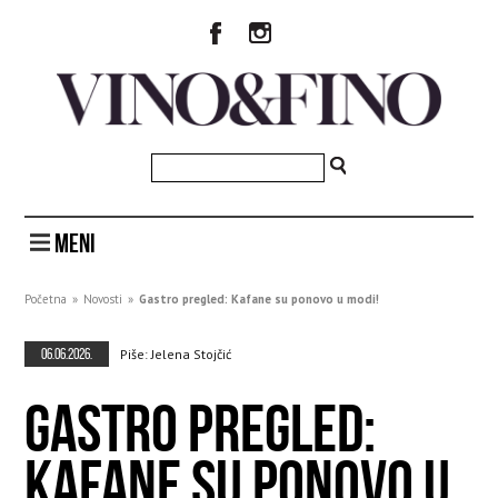
MENI
Početna
»
Novosti
»
Gastro pregled: Kafane su ponovo u modi!
06.06.2026.
Piše: Jelena Stojčić
GASTRO PREGLED:
KAFANE SU PONOVO U