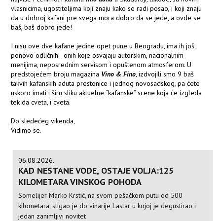
vlasnicima, ugostiteljima koji znaju kako se radi posao, i koji znaju
da u dobroj kafani pre svega mora dobro da se jede, a ovde se
baš, baš dobro jede!
I nisu ove dve kafane jedine opet pune u Beogradu, ima ih još,
ponovo odličnih - onih koje osvajaju autorskim, nacionalnim
menijima, neposrednim servisom i opuštenom atmosferom. U
predstojećem broju magazina
Vino & Fino
, izdvojili smo 9 baš
takvih kafanskih aduta prestonice i jednog novosadskog, pa ćete
uskoro imati i širu sliku aktuelne “kafanske” scene koja će izgleda
tek da cveta, i cveta.
Do sledećeg vikenda,
Vidimo se.
06.08.2026.
KAD NESTANE VODE, OSTAJE VOLJA:125
KILOMETARA VINSKOG POHODA
Somelijer Marko Krstić, na svom pešačkom putu od 500
kilometara, stigao je do vinarije Lastar u kojoj je degustirao i
jedan zanimljivi novitet