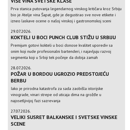
VIŠE VINA SVETSKE KLASE
Prva stanica putovanja legendarnog vinskog kritičara kroz Srbiju
bio je Atelje vina Šapat, gde je degustirao sve nove etikete i
izneo laskave ocene o našoj vinskoj i gastronomskoj sceni
29.07.2026.
KOKTELI U BOCI PUNCH CLUB STIŽU U SRBIJU
Premijum gotovi kokteli u boci donose kvalitet uporediv sa
onim koji nude profesionalni bartenderi, i najavljuju razvoj
segmenta koji u Srbiji tek počinje da dobija zamah
28.07.2026.
POŽAR U BORDOU UGROZIO PREDSTOJEĆU
BERBU
Iako je prirodna katastrofa za sada zaobišla istorijske
vinograde, vinari strepe od uticaja dima na grožđe u
najosetljivijoj fazi sazrevanja
27.07.2026.
VELIKI SUSRET BALKANSKE I SVETSKE VINSKE
SCENE