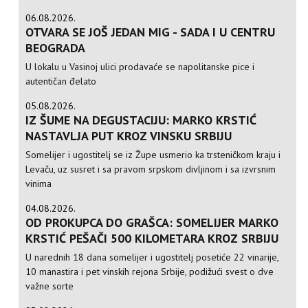
06.08.2026.
OTVARA SE JOŠ JEDAN MIG - SADA I U CENTRU
BEOGRADA
U lokalu u Vasinoj ulici prodavaće se napolitanske pice i
autentičan đelato
05.08.2026.
IZ ŠUME NA DEGUSTACIJU: MARKO KRSTIĆ
NASTAVLJA PUT KROZ VINSKU SRBIJU
Somelijer i ugostitelj se iz Župe usmerio ka trsteničkom kraju i
Levaču, uz susret i sa pravom srpskom divljinom i sa izvrsnim
vinima
04.08.2026.
OD PROKUPCA DO GRAŠCA: SOMELIJER MARKO
KRSTIĆ PEŠAČI 500 KILOMETARA KROZ SRBIJU
U narednih 18 dana somelijer i ugostitelj posetiće 22 vinarije,
10 manastira i pet vinskih rejona Srbije, podižući svest o dve
važne sorte