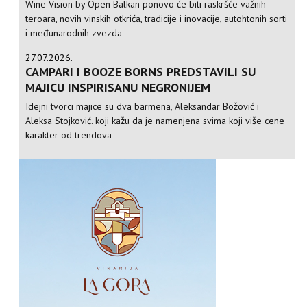
Wine Vision by Open Balkan ponovo će biti raskršće važnih
teroara, novih vinskih otkrića, tradicije i inovacije, autohtonih sorti
i međunarodnih zvezda
27.07.2026.
CAMPARI I BOOZE BORNS PREDSTAVILI SU
MAJICU INSPIRISANU NEGRONIJEM
Idejni tvorci majice su dva barmena, Aleksandar Božović i
Aleksa Stojković. koji kažu da je namenjena svima koji više cene
karakter od trendova