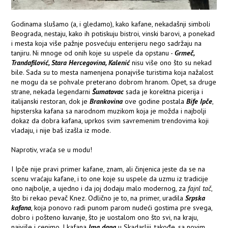
Godinama slušamo (a, i gledamo), kako kafane, nekadašnji simboli
Beograda, nestaju, kako ih potiskuju bistroi, vinski barovi, a ponekad
i mesta koja više pažnje posvećuju enterijeru nego sadržaju na
tanjiru. Ni mnoge od onih koje su uspele da opstanu -
Grmeč,
Trandafilović, Stara Hercegovina, Kalenić
nisu više ono što su nekad
bile. Sada su to mesta namenjena ponajviše turistima koja nažalost
ne mogu da se pohvale preterano dobrom hranom. Opet, sa druge
strane, nekada legendarni
Šumatovac
sada je korektna picerija i
italijanski restoran, dok je
Brankovina
ove godine postala
Bife Ipče
,
hipsterska kafana sa narodnom muzikom koja je možda i najbolji
dokaz da dobra kafana, uprkos svim savremenim trendovima koji
vladaju, i nije baš izašla iz mode.
Naprotiv, vraća se u modu!
I Ipče nije pravi primer kafane, znam, ali činjenica jeste da se na
scenu vraćaju kafane, i to one koje su uspele da uzmu iz tradicije
ono najbolje, a ujedno i da joj dodaju malo modernog, za
fajnl tač
,
što bi rekao pevač Knez. Odlično je to, na primer, uradila
Srpska
kafana
, koja ponovo radi punom parom nudeći gostima pre svega,
dobro i pošteno kuvanje, što je uostalom ono što svi, na kraju,
najviše i cenimo. I kafana
Ima dana
u Skadarliji, takođe, sa novim