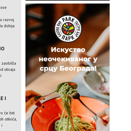
nose
e
ju razvoj
da dobija
IO
a zaobišla
od uticaja
i
E I
o će biti
ih otkrića,
 i