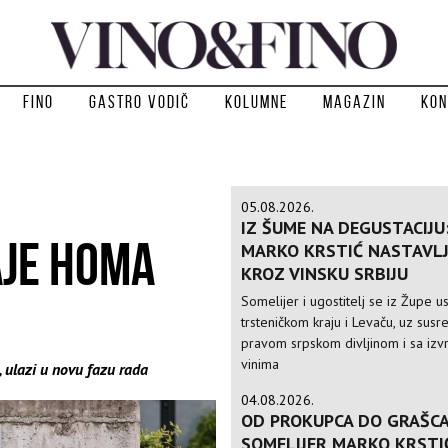
Fino
Gastro vodič
Kolumne
Magazin
Kon
05.08.2026.
IZ ŠUME NA DEGUSTACIJU
AJE HOMA
MARKO KRSTIĆ NASTAVLJ
KROZ VINSKU SRBIJU
Somelijer i ugostitelj se iz Župe 
trsteničkom kraju i Levaču, uz susre
pravom srpskom divljinom i sa izv
vinima
, ulazi u novu fazu rada
04.08.2026.
OD PROKUPCA DO GRAŠCA
SOMELIJER MARKO KRSTI