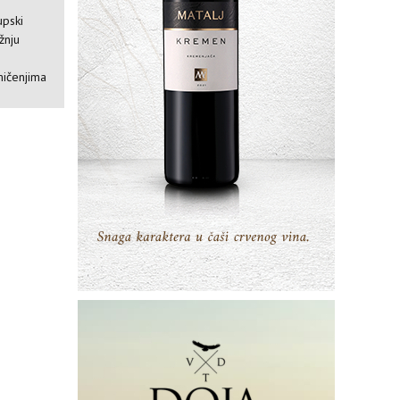
upski
žnju
mičenjima