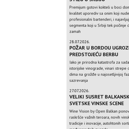
Premijum gotovi kokteli u boci do
kvalitet uporediv sa onim koji nud
profesionalni bartenderi, i najavlju
segmenta koji u Srbiji tek počinje 
zamah
28.07.2026.
POŽAR U BORDOU UGROZ
PREDSTOJEĆU BERBU
Iako je prirodna katastrofa za sad
istorijske vinograde, vinari strepe 
dima na grožđe u najosetljivijoj faz
sazrevanja
27.07.2026.
VELIKI SUSRET BALKANSK
SVETSKE VINSKE SCENE
Wine Vision by Open Balkan ponov
raskršće važnih teroara, novih vinsk
tradicije i inovacije, autohtonih sorti