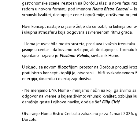
gastronomske scene, restoran na Dorćolu ulazi u novu fazu ra
radom u novom formatu pod imenom
Homa Bistro Central
— ka
vrhunski kvalitet, dostupnije cene i opuštenije, društveno orijen
Novi koncept nastaje iz jasne želje da se ozbiljna kuhinja pono
i ukupnu atmosferu koja odgovara savremenom ritmu grada.
- Homa je uvek bila mesto susreta, proslava i važnih trenutaka.
jasnije u centar - da kuvamo ozbiljno, ali dostupnije, u formatu
spontano - izjavio je
Vlastimir Puhalo
, suvlasnik Home.
U skladu sa novom filozofijom, prostor na Dorćolu prolazi kroz
prati bistro koncept - topliji je, otvoreniji i bliži svakodnevno
energiju, dinamiku i osećaj zajedništva.
- Ne menjamo DNK Home - menjamo način na koji ga živimo sa 
odgovor na vreme u kojem živimo: vrhunski kvalitet, ozbiljna kuh
današnje goste i njihove navike, dodaje šef
Filip Ćirić
.
Otvaranje Homa Bistro Centrala zakazano je za 1. mart 2026. 
Dorćolu.