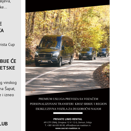
ljeva,
e...
E
CA
rista Cup
BIJE ĆE
VETSKE
og vinskog
ina Šapat,
 i izneo
LUB