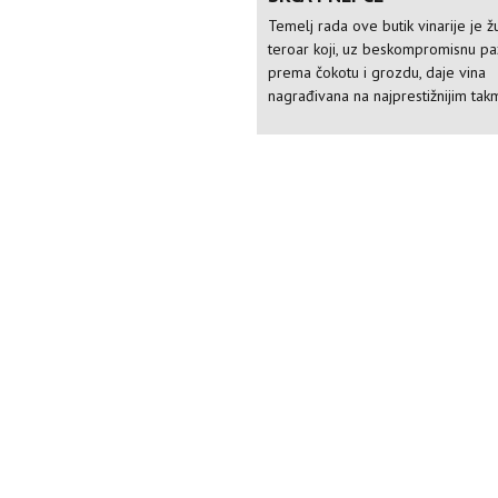
Temelj rada ove butik vinarije je ž
teroar koji, uz beskompromisnu pa
prema čokotu i grozdu, daje vina
nagrađivana na najprestižnijim tak