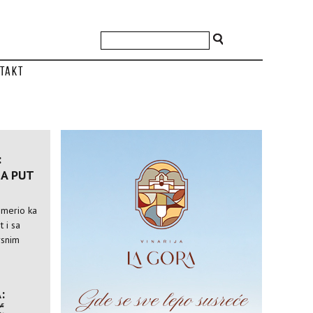
takt
:
A PUT
usmerio ka
t i sa
rsnim
:
Ć