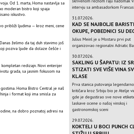
skrivenom rečnom raju nadomak Va
zvoja. Od 1. marta, Homa
nastavlja sa
intervju sa ambasadorkom Francusk
o moderan bistro koji spaja
tisano iskustvo.
31.07.2026.
KAD SE NAJBOLJE BARIST
vo približi ljudima — kroz meni, cene
OKUPE, POBEDNICI SU DE
Julius Meinl je u Mostaru prvi put
 Danas želimo da taj duh stavimo još
organizovao regionalni Adriatic Ba
 koji poziva ljude da dolaze češće i
30.07.2026.
SAKLING U ŠAPATU: IZ SR
 kompletan redizajn. Novi enterijer
STIZATI SVE VIŠE VINA S
m životu grada, sa jasnim fokusom na
KLASE
Prva stanica putovanja legendarn
gostima. Homa Bistro Central je naš
kritičara kroz Srbiju bio je Atelje v
inja i format koji ima smisla za
gde je degustirao sve nove etikete
laskave ocene o našoj vinskoj i
gastronomskoj sceni
godine, na dobro poznatoj adresi na
29.07.2026.
KOKTELI U BOCI PUNCH C
STIŽU U SRBIJU