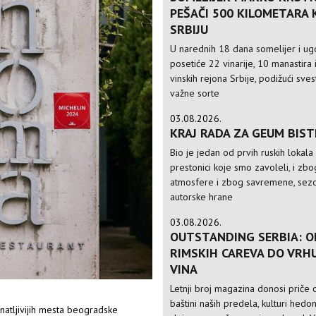
PEŠAČI 500 KILOMETARA
SRBIJU
U narednih 18 dana somelijer i ugo
posetiće 22 vinarije, 10 manastira 
vinskih rejona Srbije, podižući sve
važne sorte
03.08.2026.
KRAJ RADA ZA GEUM BIS
Bio je jedan od prvih ruskih lokala
prestonici koje smo zavoleli, i zbo
atmosfere i zbog savremene, sezo
autorske hrane
03.08.2026.
OUTSTANDING SERBIA: O
RIMSKIH CAREVA DO VRH
VINA
Letnji broj magazina donosi priče o
baštini naših predela, kulturi hedo
atljivijih mesta beogradske