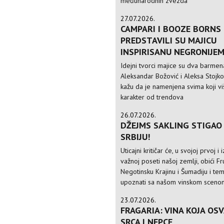
međunarodnih zvezda
27.07.2026.
CAMPARI I BOOZE BORNS
PREDSTAVILI SU MAJICU
INSPIRISANU NEGRONIJE
Idejni tvorci majice su dva barmen
Aleksandar Božović i Aleksa Stojkov
kažu da je namenjena svima koji v
karakter od trendova
26.07.2026.
DŽEJMS SAKLING STIGAO 
SRBIJU!
Uticajni kritičar će, u svojoj prvoj i
važnoj poseti našoj zemlji, obići F
Negotinsku Krajinu i Šumadiju i te
upoznati sa našom vinskom sceno
23.07.2026.
FRAGARIA: VINA KOJA OSV
SRCA I NEPCE