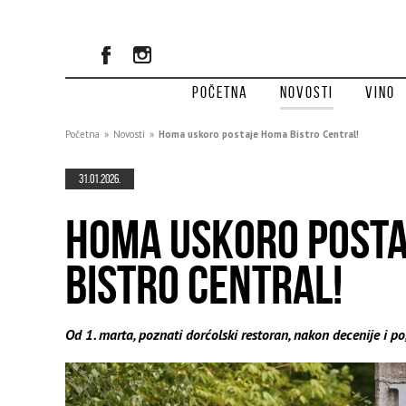
Početna
Novosti
Vino
Početna
»
Novosti
»
Homa uskoro postaje Homa Bistro Central!
31.01.2026.
HOMA USKORO POST
BISTRO CENTRAL!
Od 1. marta, poznati dorćolski restoran, nakon decenije i po