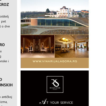
 KROZ
stitelj
i pet
st o dve
TRO
 u
g
nske i
D
UNSKIH
 antičkoj
nizma,