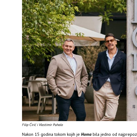
Filip Ćirić i Vlastimir Puhalo
Nakon 15 godina tokom kojih je
Homa
bila jedno od najprepozn