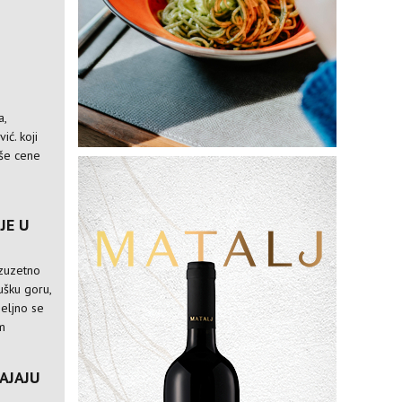
M
a,
ić. koji
iše cene
JE U
 izuzetno
rušku goru,
meljno se
m
AJAJU