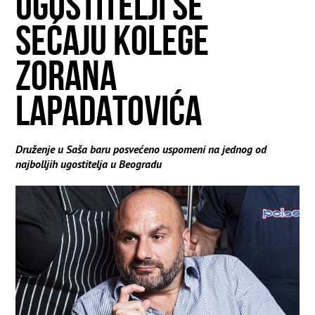
UGOSTITELJI SE
SEĆAJU KOLEGE
ZORANA
LAPADATOVIĆA
Druženje u Saša baru posvećeno uspomeni na jednog od
najbolljih ugostitelja u Beogradu