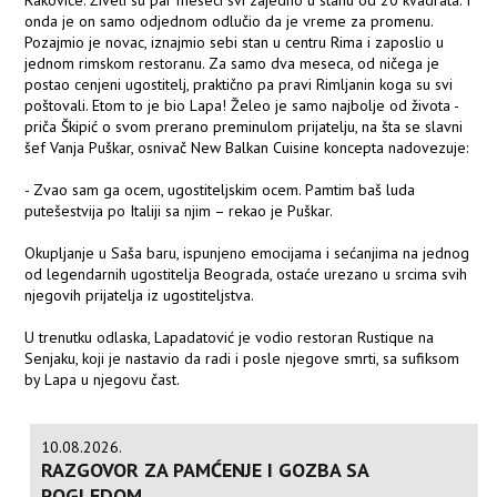
Rakovice. Živeli su par meseci svi zajedno u stanu od 20 kvadrata. I
onda je on samo odjednom odlučio da je vreme za promenu.
Pozajmio je novac, iznajmio sebi stan u centru Rima i zaposlio u
jednom rimskom restoranu. Za samo dva meseca, od ničega je
postao cenjeni ugostitelj, praktično pa pravi Rimljanin koga su svi
poštovali. Etom to je bio Lapa! Želeo je samo najbolje od života -
priča Škipić o svom prerano preminulom prijatelju, na šta se slavni
šef Vanja Puškar, osnivač New Balkan Cuisine koncepta nadovezuje:
- Zvao sam ga ocem, ugostiteljskim ocem. Pamtim baš luda
putešestvija po Italiji sa njim – rekao je Puškar.
Okupljanje u Saša baru, ispunjeno emocijama i sećanjima na jednog
od legendarnih ugostitelja Beograda, ostaće urezano u srcima svih
njegovih prijatelja iz ugostiteljstva.
U trenutku odlaska, Lapadatović je vodio restoran Rustique na
Senjaku, koji je nastavio da radi i posle njegove smrti, sa sufiksom
by Lapa u njegovu čast.
10.08.2026.
RAZGOVOR ZA PAMĆENJE I GOZBA SA
POGLEDOM