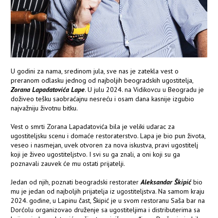
U godini za nama, sredinom jula, sve nas je zatekla vest o
preranom odlasku jednog od najboljih beogradskih ugostitelja,
Zorana Lapadatovića Lape
. U julu 2024. na Vidikovcu u Beogradu je
doživeo tešku saobraćajnu nesreću i osam dana kasnije izgubio
najvažniju životnu bitku.
Vest o smrti Zorana Lapadatovića bila je veliki udarac za
ugostiteljsku scenu i domaće restoraterstvo. Lapa je bio pun života,
veseo i nasmejan, uvek otvoren za nova iskustva, pravi ugostitelj
koji je živeo ugostiteljstvo. I svi su ga znali, a oni koji su ga
poznavali zauvek će mu ostati prijatelji.
Jedan od njih, poznati beogradski restorater
Aleksandar Škipić
bio
mu je jedan od najboljih prijatelja iz ugostiteljstva. Na samom kraju
2024. godine, u Lapinu čast, Škipić je u svom restoranu Saša bar na
Dorćolu organizovao druženje sa ugostiteljima i distributerima sa