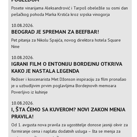
Posete vinarijama Aleksandrović i Tarpoš obeležile su osmi dan
pešačkog pohoda Marka Krstića kroz srpska vinogorja
10.08.2026.
BEOGRAD JE SPREMAN ZA BEEFBAR!
Pet pitanja za Nikolu Spajića, novog direktora hotela Square
Nine
10.08.2026.
IGRANI FILM O ENTONIJU BORDEJNU OTKRIVA
KAKO JE NASTALA LEGENDA
Režiser i koscenarista Met Džonson inspiraciju za film pronašao
je u uzbudljivim prvim poglavljima Bordejnovih memoara
Poverljivo iz kuhinje
10.08.2026.
I, ŠTA ĆEMO SA KUVEROM? NOVI ZAKON MENJA
PRAVILA!
Od 1. avgusta nova pravila za ugostitelje donose jasniji okvir za
formiranje cena i naplatu dodatnih usluga – šta se menja za