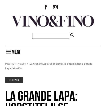
MENI
Početna
»
Novosti
»
La Grande Lapa: Ugostitelji se sećaju kolege Zorana
Lapadatovića
26.12.2024.
LA GRANDE LAPA: