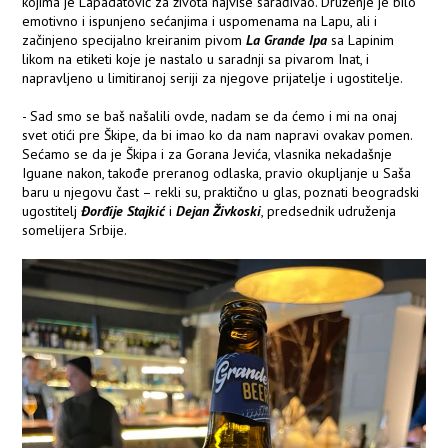
kojima je Lapadatović za života najviše sarađivao. Druženje je bilo
emotivno i ispunjeno sećanjima i uspomenama na Lapu, ali i
začinjeno specijalno kreiranim pivom
La Grande Ipa
sa Lapinim
likom na etiketi koje je nastalo u saradnji sa pivarom Inat, i
napravljeno u limitiranoj seriji za njegove prijatelje i ugostitelje.
- Sad smo se baš našalili ovde, nadam se da ćemo i mi na onaj
svet otići pre Škipe, da bi imao ko da nam napravi ovakav pomen.
Sećamo se da je Škipa i za Gorana Jevića, vlasnika nekadašnje
Iguane nakon, takođe preranog odlaska, pravio okupljanje u Saša
baru u njegovu čast – rekli su, praktično u glas, poznati beogradski
ugostitelj
Đorđije Stajkić
i
Dejan Živkoski
, predsednik udruženja
somelijera Srbije.