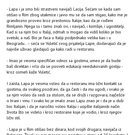
- Lapa i ja smo bili strastveni navijači Lacija. Sećam se kada sam
otišao u Rim zbog utakmice i javio mu se da sam stigao, kako me je
grandiozno proveo kroz prestonicu Italije, kao da je rođeni
Rimljanin. Njega su i tamo znali svi, i navijači, i komšije, i ugostitelji.
Kad si sa njim bio u Italiji, odmah si mogao da vidiš koliko je bio
svetski, a naš. Bio je faca u Italiji podjednako velika kao i u
Beogradu.. – seća se Vuletić svog prijatelja Lape, dodavajući da je
najviše uživao gledajući ga kako radi u restoranu.
- Imao je veoma specifičan odnos sa gostima, umeo je da bude
baš direktan i vrlo da se posveti edukaciji needukovanih gostiju -
kroz osmeh kaže Vuletić.
I zaista, Lapa je veoma voleo da u restoranu ima lični kontakt sa
gostima, da svakog pozdravi, da ga časti i da mu ugodi, i svako je
sa njim voleo da sedi za stolom, da se druži i razgovara, najčešće
o hrani i vinu. I svako ko je imalo znao Lapu znao je i da je u duši
bio Italijan, i da je naročito voleo Italiju i uopšte italijanski način
života što se videlo i kroz restorane koje je vodio, i kroz njegov
lični stil.
- Lapa je u Rim otišao bez dinara, kod svojih drugara, navijača iz