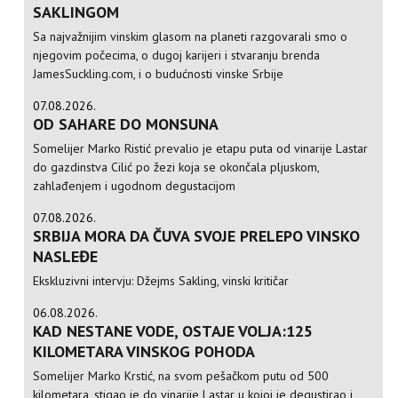
SAKLINGOM
Sa najvažnijim vinskim glasom na planeti razgovarali smo o
njegovim počecima, o dugoj karijeri i stvaranju brenda
JamesSuckling.com, i o budućnosti vinske Srbije
07.08.2026.
OD SAHARE DO MONSUNA
Somelijer Marko Ristić prevalio je etapu puta od vinarije Lastar
do gazdinstva Cilić po žezi koja se okončala pljuskom,
zahlađenjem i ugodnom degustacijom
07.08.2026.
SRBIJA MORA DA ČUVA SVOJE PRELEPO VINSKO
NASLEĐE
Ekskluzivni intervju: Džejms Sakling, vinski kritičar
06.08.2026.
KAD NESTANE VODE, OSTAJE VOLJA:125
KILOMETARA VINSKOG POHODA
Somelijer Marko Krstić, na svom pešačkom putu od 500
kilometara, stigao je do vinarije Lastar u kojoj je degustirao i