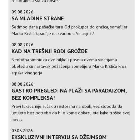
restorane, a šta za goste?
09.08.2026.
SA MLADINE STRANE
Sedmog dana pešačke ture Od prokupca do grašca, somelijer
Marko Krstić "upao" je na svadbu u Vinariji 27
08.08.2026.
KAD NA TREŠNJI RODI GROŽĐE
Neobična simbioza dve biljke i poseta dvema vinarijama
obeležili su nastavak pešačenja somelijera Marka Krstića kroz
srpska vinogorja
08.08.2026.
GASTRO PREGLED: NA PLAŽI SA PARADAJZOM,
BEZ KOMPLEKSA!
Pravi luksuz nije ručak u restoranu na obali, već sloboda da
letujete bez potrebe da bilo kome dokazujete kako trošite svoj
novac
07.08.2026.
EKSKLUZIVNI INTERVJU SA DŽEJMSOM