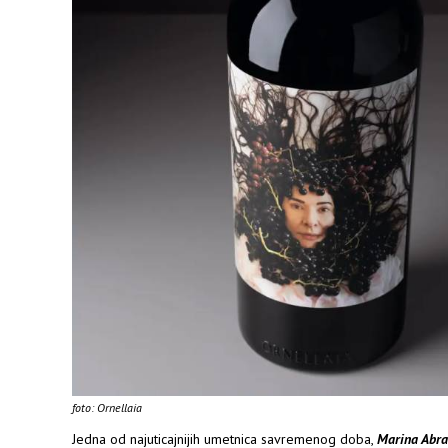
foto: Ornellaia
Jedna od najuticajnijih umetnica savremenog doba,
Marina Abr