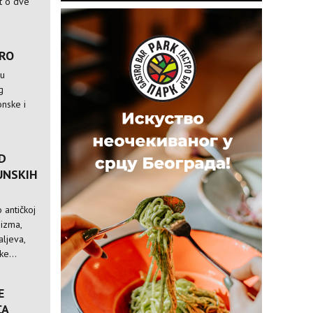
st o dve
TRO
 u
g
nske i
D
UNSKIH
 antičkoj
nizma,
ljeva,
e...
E
CA