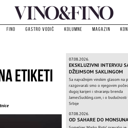
Fino
Gastro vodič
Kolumne
Magazin
Kon
07.08.2026.
EKSKLUZIVNI INTERVJU S
A ETIKETI
DŽEJMSOM SAKLINGOM
Sa najvažnijim vinskim glasom na p
razgovarali smo o njegovim počec
dugoj karijeri i stvaranju brenda
JamesSuckling.com, i o budućnosti 
Srbije
tnice
07.08.2026.
OD SAHARE DO MONSUN
Somelijer Marko Ristić prevalio je