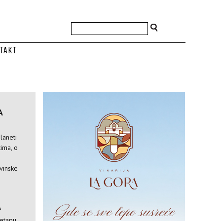
takt
A
laneti
ima, o
vinske
A
 etapu