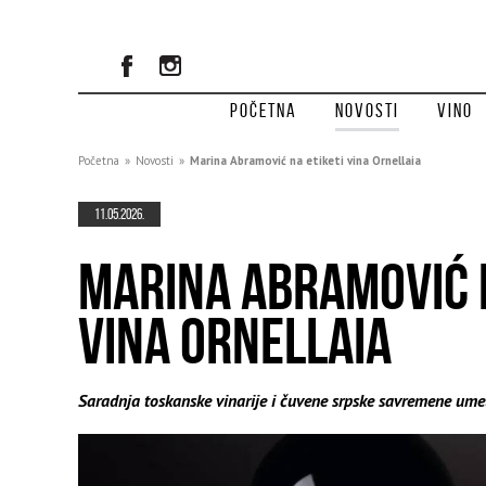
Početna
Novosti
Vino
Početna
»
Novosti
»
Marina Abramović na etiketi vina Ornellaia
11.05.2026.
MARINA ABRAMOVIĆ N
VINA ORNELLAIA
Saradnja toskanske vinarije i čuvene srpske savremene ume