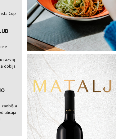
rista Cup
LUB
nose
e
ju razvoj
da dobija
IO
a zaobišla
od uticaja
i