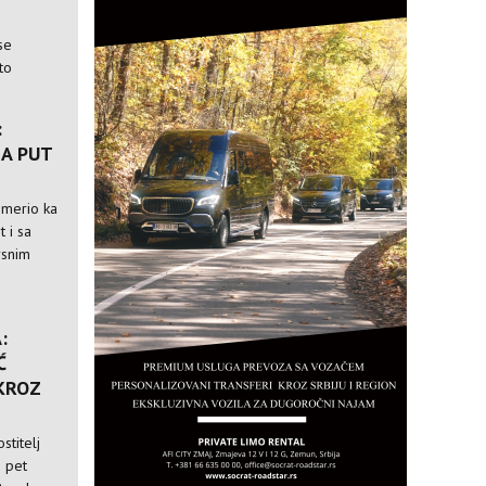
se
to
:
A PUT
usmerio ka
t i sa
rsnim
:
Ć
 KROZ
stitelj
i pet