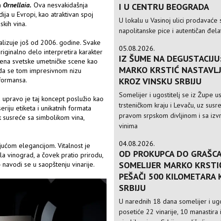
m
Ornellaia.
Ova nesvakidašnja
I U CENTRU BEOGRADA
ija u Evropi, kao atraktivan spoj
U lokalu u Vasinoj ulici prodavaće 
skih vina.
napolitanske pice i autentičan đela
ealizuje još od 2006. godine. Svake
05.08.2026.
iginalno delo interpretira karakter
IZ ŠUME NA DEGUSTACIJU
mena svetske umetničke scene kao
MARKO KRSTIĆ NASTAVLJ
ada se tom impresivnom nizu
KROZ VINSKU SRBIJU
formansa.
Somelijer i ugostitelj se iz Župe 
a upravo je taj koncept poslužio kao
trsteničkom kraju i Levaču, uz susre
riju etiketa i unikatnih formata
pravom srpskom divljinom i sa izv
ik susreće sa simbolikom vina,
vinima
04.08.2026.
ućom elegancijom. Vitalnost je
OD PROKUPCA DO GRAŠCA
la vinograd, a čovek pratio prirodu,
SOMELIJER MARKO KRSTI
- navodi se u saopštenju vinarije.
PEŠAČI 500 KILOMETARA
SRBIJU
U narednih 18 dana somelijer i ugo
posetiće 22 vinarije, 10 manastira 