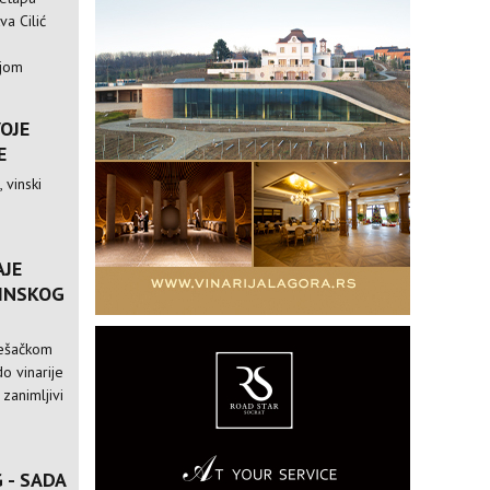
va Cilić
ijom
VOJE
E
 vinski
AJE
VINSKOG
pešačkom
o vinarije
 zanimljivi
 - SADA