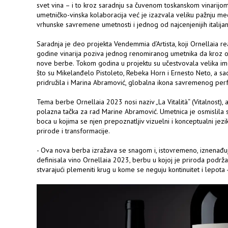
svet vina – i to kroz saradnju sa čuvenom toskanskom vinarijo
umetničko-vinska kolaboracija već je izazvala veliku pažnju med
vrhunske savremene umetnosti i jednog od najcenjenijih italijan
Saradnja je deo projekta Vendemmia d’Artista, koji Ornellaia r
godine vinarija poziva jednog renomiranog umetnika da kroz or
nove berbe. Tokom godina u projektu su učestvovala velika i
što su Mikelanđelo Pistoleto, Rebeka Horn i Ernesto Neto, a s
pridružila i Marina Abramović, globalna ikona savremenog per
Tema berbe Ornellaia 2023 nosi naziv „La Vitalità“ (Vitalnost), 
polazna tačka za rad Marine Abramović. Umetnica je osmislila se
boca u kojima se njen prepoznatljiv vizuelni i konceptualni jez
prirode i transformacije.
- Ova nova berba izražava se snagom i, istovremeno, iznenađuj
definisala vino Ornellaia 2023, berbu u kojoj je priroda podrža
stvarajući plemeniti krug u kome se neguju kontinuitet i lepota 