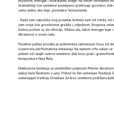
plodnosti, energije i stvaralačke snage. Na većim formatima bo
dramatičniji: lice umetnice postepeno prekrivaju grozdovi, dok n
samo jedno oko koje „posmatra“ konzumenta.
- Kada sam započela ovaj projekat, krenula sam od crteža, od s
sam svoje lice grozdovima grožđa i, odjednom, živopisna zelen
bobica počele su da vibriraju. Vitalna sila, latice energije koje 
Abramović o svom radu.
Posebnu pažnju privukla je jedinstvena salmanazar boca od deve
svojevrsna performativna instalacija. Na njenom vrhu nalazi se
jednim od ranijih radova umetnice, dok bocu prati i gramofons
kompozitora Nina Rota.
Ekskluzivna kolekcija sa umetničkim potpisom Marine Abramov
aukciji kuće Bonhams u junu. Prihod će biti namenjen fondacij
nastavljajući tradiciju Ornellaia da kroz umetnost podržava kultur