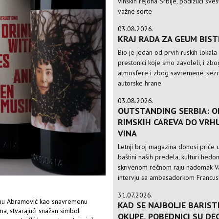
vinskih rejona Srbije, podižući sve
važne sorte
03.08.2026.
KRAJ RADA ZA GEUM BIS
Bio je jedan od prvih ruskih lokala
prestonici koje smo zavoleli, i zbo
atmosfere i zbog savremene, sezo
autorske hrane
03.08.2026.
OUTSTANDING SERBIA: O
RIMSKIH CAREVA DO VRH
VINA
Letnji broj magazina donosi priče o
baštini naših predela, kulturi hedo
skrivenom rečnom raju nadomak Va
intervju sa ambasadorkom Francusk
31.07.2026.
arinu Abramović kao snavremenu
KAD SE NAJBOLJE BARIST
a, stvarajući snažan simbol
OKUPE, POBEDNICI SU DE