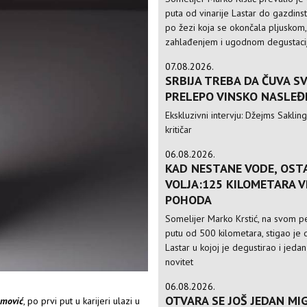
puta od vinarije Lastar do gazdinst
po žezi koja se okončala pljuskom,
zahlađenjem i ugodnom degustac
07.08.2026.
SRBIJA TREBA DA ČUVA S
PRELEPO VINSKO NASLEĐ
Ekskluzivni intervju: Džejms Sakling,
kritičar
06.08.2026.
KAD NESTANE VODE, OST
VOLJA:125 KILOMETARA 
POHODA
Somelijer Marko Krstić, na svom 
putu od 500 kilometara, stigao je d
Lastar u kojoj je degustirao i jedan
novitet
06.08.2026.
OTVARA SE JOŠ JEDAN MIG
amović
, po prvi put u karijeri ulazi u