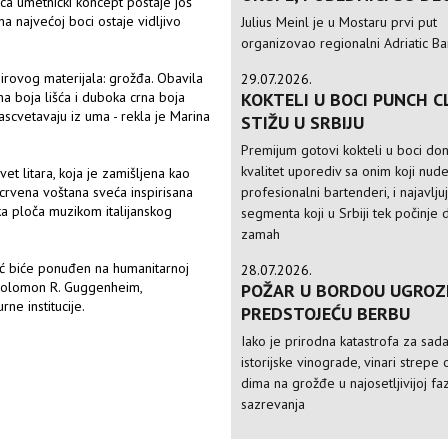
ca umetnički koncept postaje još
a najvećoj boci ostaje vidljivo
Julius Meinl je u Mostaru prvi put
organizovao regionalni Adriatic Ba
irovog materijala: grožđa. Obavila
29.07.2026.
a boja lišća i duboka crna boja
KOKTELI U BOCI PUNCH C
rascvetavaju iz uma - rekla je Marina
STIŽU U SRBIJU
Premijum gotovi kokteli u boci do
kvalitet uporediv sa onim koji nud
t litara, koja je zamišljena kao
 crvena voštana sveća inspirisana
profesionalni bartenderi, i najavlju
ka ploča muzikom italijanskog
segmenta koji u Srbiji tek počinje 
zamah
ić biće ponuđen na humanitarnoj
28.07.2026.
i Solomon R. Guggenheim,
POŽAR U BORDOU UGROZ
ne institucije.
PREDSTOJEĆU BERBU
Iako je prirodna katastrofa za sad
istorijske vinograde, vinari strepe 
dima na grožđe u najosetljivijoj faz
sazrevanja