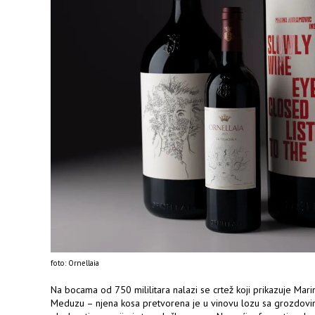
foto: Ornellaia
Na bocama od 750 mililitara nalazi se crtež koji prikazuje M
Meduzu – njena kosa pretvorena je u vinovu lozu sa grozdovim