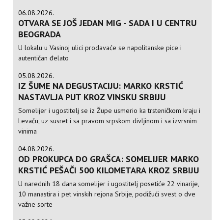
06.08.2026.
OTVARA SE JOŠ JEDAN MIG - SADA I U CENTRU
BEOGRADA
U lokalu u Vasinoj ulici prodavaće se napolitanske pice i
autentičan đelato
05.08.2026.
IZ ŠUME NA DEGUSTACIJU: MARKO KRSTIĆ
NASTAVLJA PUT KROZ VINSKU SRBIJU
Somelijer i ugostitelj se iz Župe usmerio ka trsteničkom kraju i
Levaču, uz susret i sa pravom srpskom divljinom i sa izvrsnim
vinima
04.08.2026.
OD PROKUPCA DO GRAŠCA: SOMELIJER MARKO
KRSTIĆ PEŠAČI 500 KILOMETARA KROZ SRBIJU
U narednih 18 dana somelijer i ugostitelj posetiće 22 vinarije,
10 manastira i pet vinskih rejona Srbije, podižući svest o dve
važne sorte