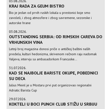
03.08.2026.
KRAJ RADA ZA GEUM BISTRO
Bio je jedan od prvih ruskih lokala u prestonici koje smo
zavoleli, i zbog atmosfere i zbog savremene, sezonske i
autorske hrane
03.08.2026.
OUTSTANDING SERBIA: OD RIMSKIH CAREVA DO
VRHUNSKIH VINA
Letnji broj magazina donosi priče o antičkoj baštini naših
predela, kulturi hedonizma, skrivenom rečnom raju nadomak
Valjeva, intervju sa ambasadorkom Francuske...
31.07.2026.
KAD SE NAJBOLJE BARISTE OKUPE, POBEDNICI
SU DECA
Julius Meinl je u Mostaru prvi put organizovao regionalni
Adriatic Barista Cup
29.07.2026.
KOKTELI U BOCI PUNCH CLUB STIŽU U SRBIJU