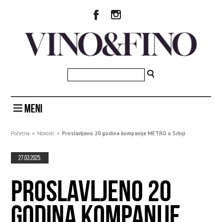
MENI
Početna
»
Novosti
»
Proslavljeno 20 godina kompanije METRO u Srbiji
27.03.2025.
PROSLAVLJENO 20
GODINA KOMPANIJE