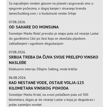
Sa najvažnijim vinskim glasom na planeti razgovarali smo o
njegovim počecima, o dugoj karijeri i stvaranju brenda
JamesSuckling.com, i o budućnosti vinske Srbije
07.08.2026.
OD SAHARE DO MONSUNA
Somelijer Marko Ristić prevalio je etapu puta od vinarije Lastar
do gazdinstva Cilić po žezi koja se okončala pljuskom,
zahlađenjem i ugodnom degustacijom
07.08.2026.
SRBIJA TREBA DA ČUVA SVOJE PRELEPO VINSKO
NASLEĐE
Ekskluzivni intervju: Džejms Sakling, vinski kritičar
06.08.2026.
KAD NESTANE VODE, OSTAJE VOLJA:125
KILOMETARA VINSKOG POHODA
Somelijer Marko Krstić, na svom pešačkom putu od 500
kilometara, stigao je do vinarije Lastar u kojoj je degustirao i
jedan zanimljivi novitet