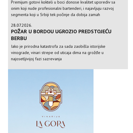
Premijum gotovi kokteli u boci donose kvalitet uporediv sa
onim koji nude profesionalni bartenderi, i najavljuju razvoj
segmenta koji u Srbiji tek počinje da dobija zamah
28.07.2026.
POŽAR U BORDOU UGROZIO PREDSTOJEĆU
BERBU
Iako je prirodna katastrofa za sada zaobišla istorijske
vinograde, vinari strepe od uticaja dima na grožđe u
najosetljivijoj fazi sazrevanja