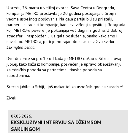
U sredu, 26. marta u velikoj dvorani Sava Centra u Beogradu,
kompanija METRO proslavila je 20 godina postojanja u Srbiji i
veoma uspešnog poslovanja. Na gala partiju bili su prijatelji,
partneri i saradnici kompanije, kao i svi viđeniji ugostitelji Beograda
koji METRO-u poverenje poklanjaju već dugi niz godina. U dobroj
atmosferi i raspoloženju, uz gala posluženje, onako kako smo i
navikli od METRO-a, parti je potrajao do kasno, uz živu svirku
Lexington benda.
Dve decenije su prošle od kada je METRO došao u Srbiju, a ovaj
jubilej, kako kažu iz kompanije, posvećen je upravo obeležavanju
zajedničkih pobeda sa partnerima i timskih pobeda sa
zaposlenima.
Srećan jubilej u Srbiji, i još makar toliko uspešnih godina saradnje!
Živeli!
07.08.2026.
EKSKLUZIVNI INTERVJU SA DŽEJMSOM
SAKLINGOM