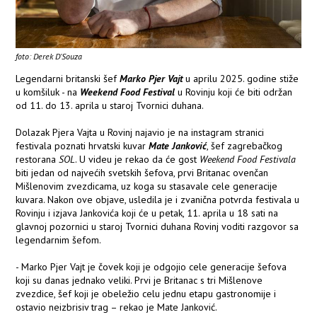
foto: Derek D'Souza
Legendarni britanski šef
Marko Pjer Vajt
u aprilu 2025. godine stiže
u komšiluk - na
Weekend Food Festival
u Rovinju koji će biti održan
od 11. do 13. aprila u staroj Tvornici duhana.
Dolazak Pjera Vajta u Rovinj najavio je na instagram stranici
festivala poznati hrvatski kuvar
Mate Janković
, šef zagrebačkog
restorana
SOL
. U videu je rekao da će gost
Weekend Food Festivala
biti jedan od najvećih svetskih šefova, prvi Britanac ovenčan
Mišlenovim zvezdicama, uz koga su stasavale cele generacije
kuvara. Nakon ove objave, usledila je i zvanična potvrda festivala u
Rovinju i izjava Jankovića koji će u petak, 11. aprila u 18 sati na
glavnoj pozornici u staroj Tvornici duhana Rovinj voditi razgovor sa
legendarnim šefom.
- Marko Pjer Vajt je čovek koji je odgojio cele generacije šefova
koji su danas jednako veliki. Prvi je Britanac s tri Mišlenove
zvezdice, šef koji je obeležio celu jednu etapu gastronomije i
ostavio neizbrisiv trag – rekao je Mate Janković.