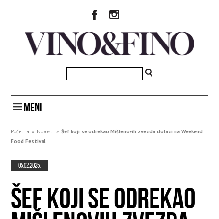
MENI
Početna
»
Novosti
»
Šef koji se odrekao Mišlenovih zvezda dolazi na Weekend
Food Festival
05.02.2025.
ŠEF KOJI SE ODREKAO