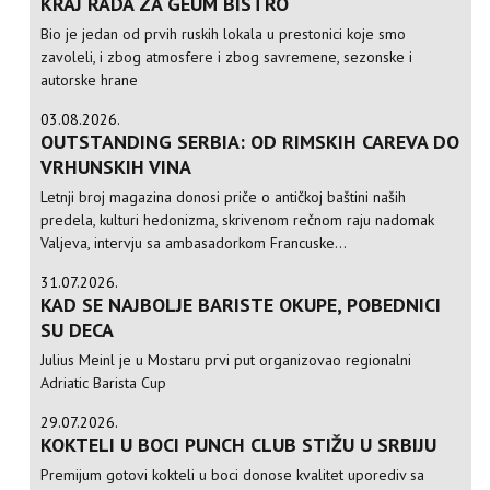
KRAJ RADA ZA GEUM BISTRO
Bio je jedan od prvih ruskih lokala u prestonici koje smo
zavoleli, i zbog atmosfere i zbog savremene, sezonske i
autorske hrane
03.08.2026.
OUTSTANDING SERBIA: OD RIMSKIH CAREVA DO
VRHUNSKIH VINA
Letnji broj magazina donosi priče o antičkoj baštini naših
predela, kulturi hedonizma, skrivenom rečnom raju nadomak
Valjeva, intervju sa ambasadorkom Francuske...
31.07.2026.
KAD SE NAJBOLJE BARISTE OKUPE, POBEDNICI
SU DECA
Julius Meinl je u Mostaru prvi put organizovao regionalni
Adriatic Barista Cup
29.07.2026.
KOKTELI U BOCI PUNCH CLUB STIŽU U SRBIJU
Premijum gotovi kokteli u boci donose kvalitet uporediv sa