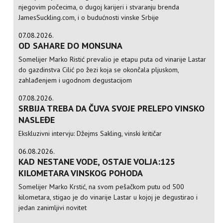
njegovim počecima, o dugoj karijeri i stvaranju brenda
JamesSuckling.com, i o budućnosti vinske Srbije
07.08.2026.
OD SAHARE DO MONSUNA
Somelijer Marko Ristić prevalio je etapu puta od vinarije Lastar
do gazdinstva Cilić po žezi koja se okončala pljuskom,
zahlađenjem i ugodnom degustacijom
07.08.2026.
SRBIJA TREBA DA ČUVA SVOJE PRELEPO VINSKO
NASLEĐE
Ekskluzivni intervju: Džejms Sakling, vinski kritičar
06.08.2026.
KAD NESTANE VODE, OSTAJE VOLJA:125
KILOMETARA VINSKOG POHODA
Somelijer Marko Krstić, na svom pešačkom putu od 500
kilometara, stigao je do vinarije Lastar u kojoj je degustirao i
jedan zanimljivi novitet