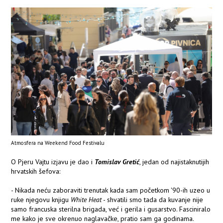
Atmosfera na Weekend Food Festivalu
O Pjeru Vajtu izjavu je dao i
Tomislav Gretić
, jedan od najistaknutijih
hrvatskih šefova:
- Nikada neću zaboraviti trenutak kada sam početkom '90-ih uzeo u
ruke njegovu knjigu
White Heat
- shvatili smo tada da kuvanje nije
samo francuska sterilna brigada, već i gerila i gusarstvo. Fasciniralo
me kako je sve okrenuo naglavačke, pratio sam ga godinama.