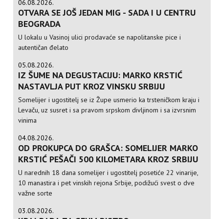
06.08.2026.
OTVARA SE JOŠ JEDAN MIG - SADA I U CENTRU
BEOGRADA
U lokalu u Vasinoj ulici prodavaće se napolitanske pice i
autentičan đelato
05.08.2026.
IZ ŠUME NA DEGUSTACIJU: MARKO KRSTIĆ
NASTAVLJA PUT KROZ VINSKU SRBIJU
Somelijer i ugostitelj se iz Župe usmerio ka trsteničkom kraju i
Levaču, uz susret i sa pravom srpskom divljinom i sa izvrsnim
vinima
04.08.2026.
OD PROKUPCA DO GRAŠCA: SOMELIJER MARKO
KRSTIĆ PEŠAČI 500 KILOMETARA KROZ SRBIJU
U narednih 18 dana somelijer i ugostitelj posetiće 22 vinarije,
10 manastira i pet vinskih rejona Srbije, podižući svest o dve
važne sorte
03.08.2026.