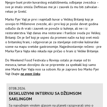
Njegov bunt protiv kuvarskog establišmenta, odbijanje zvezdica –
sve je imalo smisla. Definisao me je i zauvek ću mu biti zahvalan -
rekao je Gretić.
Marko Pjer Vajt je prvi i najmlađi kuvar u Velikoj Britaniji koji je
osvojio tri Mišlenove zvezde, ali i prvi koji je posle devet godina
odlučio da ih vrati i zauvek se povuče iz kuhinje, ali ne i iz
restoraterstva. Vajt danas ima restorane i franšize svuda po Velikoj
Britaniji. On je šef koji je uspeo da promeni način na koji svet misli
o britanskoj hrani, i odgovoran je za stavljanje ostrvske kulinarske
scene na mapu svetske gastronomije. Najjednostavnije rečeno - pre
Marka Pjera Vajta niko nikada nije pričao o hrani iz Velike Britanije.
Do Weekend Food Festivala u Rovinju ostalo je manje od tri
meseca, taman dovoljno da se pripremite za spektakl koji samo
ime Marka Pjer Vajta nosi sa sobom. Ko je zapravo bio Marko Pjer
Vajt čitajte
na ovom linku
.
07.08.2026.
EKSKLUZIVNI INTERVJU SA DŽEJMSOM
SAKLINGOM
Sa najvažnijim vinskim glasom na planeti razgovarali smo o