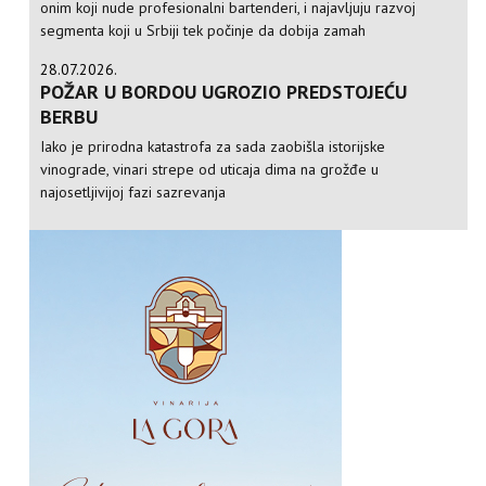
onim koji nude profesionalni bartenderi, i najavljuju razvoj
segmenta koji u Srbiji tek počinje da dobija zamah
28.07.2026.
POŽAR U BORDOU UGROZIO PREDSTOJEĆU
BERBU
Iako je prirodna katastrofa za sada zaobišla istorijske
vinograde, vinari strepe od uticaja dima na grožđe u
najosetljivijoj fazi sazrevanja