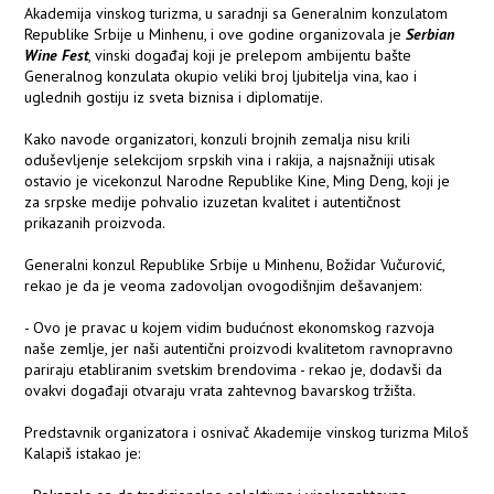
Akademija vinskog turizma, u saradnji sa Generalnim konzulatom
Republike Srbije u Minhenu, i ove godine organizovala je
Serbian
Wine Fest
, vinski događaj koji je prelepom ambijentu bašte
Generalnog konzulata okupio veliki broj ljubitelja vina, kao i
uglednih gostiju iz sveta biznisa i diplomatije.
Kako navode organizatori, konzuli brojnih zemalja nisu krili
oduševljenje selekcijom srpskih vina i rakija, a najsnažniji utisak
ostavio je vicekonzul Narodne Republike Kine, Ming Deng, koji je
za srpske medije pohvalio izuzetan kvalitet i autentičnost
prikazanih proizvoda.
Generalni konzul Republike Srbije u Minhenu, Božidar Vučurović,
rekao je da je veoma zadovoljan ovogodišnjim dešavanjem:
- Ovo je pravac u kojem vidim budućnost ekonomskog razvoja
naše zemlje, jer naši autentični proizvodi kvalitetom ravnopravno
pariraju etabliranim svetskim brendovima - rekao je, dodavši da
ovakvi događaji otvaraju vrata zahtevnog bavarskog tržišta.
Predstavnik organizatora i osnivač Akademije vinskog turizma Miloš
Kalapiš istakao je: