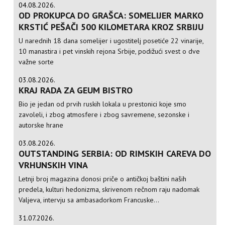
04.08.2026.
OD PROKUPCA DO GRAŠCA: SOMELIJER MARKO
KRSTIĆ PEŠAČI 500 KILOMETARA KROZ SRBIJU
U narednih 18 dana somelijer i ugostitelj posetiće 22 vinarije,
10 manastira i pet vinskih rejona Srbije, podižući svest o dve
važne sorte
03.08.2026.
KRAJ RADA ZA GEUM BISTRO
Bio je jedan od prvih ruskih lokala u prestonici koje smo
zavoleli, i zbog atmosfere i zbog savremene, sezonske i
autorske hrane
03.08.2026.
OUTSTANDING SERBIA: OD RIMSKIH CAREVA DO
VRHUNSKIH VINA
Letnji broj magazina donosi priče o antičkoj baštini naših
predela, kulturi hedonizma, skrivenom rečnom raju nadomak
Valjeva, intervju sa ambasadorkom Francuske...
31.07.2026.