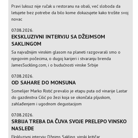
Pravi luksuz nije ručak u restoranu na obali, već sloboda da
letujete bez potrebe da bilo kome dokazujete kako trošite svoj
novac
07.08.2026.
EKSKLUZIVNI INTERVJU SA DŽEJMSOM
SAKLINGOM
Sa najvažnijim vinskim glasom na planeti razgovarali smo o
njegovim počecima, o dugoj karijeri i stvaranju brenda
JamesSuckling.com, i o budućnosti vinske Srbije
07.08.2026.
OD SAHARE DO MONSUNA
Somelijer Marko Ristić prevalio je etapu puta od vinarije Lastar
do gazdinstva Cilić po žezi koja se okončala pljuskom,
zahlađenjem i ugodnom degustacijom
07.08.2026.
SRBIJA TREBA DA ČUVA SVOJE PRELEPO VINSKO
NASLEĐE
Ekskluzivni intervju: Džejms Sakling, vinski kritičar