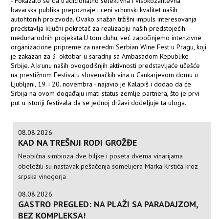
- Pokazalo se da tradicionalno selektivna i visokozahtevna
bavarska publika prepoznaje i ceni vrhunski kvalitet naših
autohtonih proizvoda. Ovako snažan tržišni impuls interesovanja
predstavlja ključni pokretač za realizaciju naših predstojećih
međunarodnih projekata.U tom duhu, već započinjemo intenzivne
organizacione pripreme za naredni Serbian Wine Fest u Pragu, koji
je zakazan za 3. oktobar u saradnji sa Ambasadom Republike
Srbije. A krunu naših ovogodišnjih aktivnosti predstavljaće učešće
na prestižnom Festivalu slovenačkih vina u Cankarjevom domu u
Ljubljani, 19. i 20. novembra - najavio je Kalapiš i dodao da će
Srbija na ovom događaju imati status zemlje partnera, što je prvi
put u istoriji festivala da se jednoj državi dodeljuje ta uloga.
08.08.2026.
KAD NA TREŠNJI RODI GROŽĐE
Neobična simbioza dve biljke i poseta dvema vinarijama
obeležili su nastavak pešačenja somelijera Marka Krstića kroz
srpska vinogorja
08.08.2026.
GASTRO PREGLED: NA PLAŽI SA PARADAJZOM,
BEZ KOMPLEKSA!