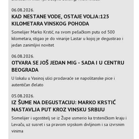
06.08.2026.
KAD NESTANE VODE, OSTAJE VOLJA:125
KILOMETARA VINSKOG POHODA
Somelijer Marko Krstić, na svom pešačkom putu od 500
kilometara, stigao je do vinarije Lastar u kojoj je degustirao i
jedan zanimljivi novitet
06.08.2026.
OTVARA SE JOŠ JEDAN MIG - SADA I U CENTRU
BEOGRADA
U lokalu u Vasinoj ulici prodavaće se napolitanske pice i
autentičan đelato
05.08.2026.
IZ ŠUME NA DEGUSTACIJU: MARKO KRSTIĆ
NASTAVLJA PUT KROZ VINSKU SRBIJU
Somelijer i ugostitelj se iz Župe usmerio ka trsteničkom kraju i
Levaču, uz susret i sa pravom srpskom divljinom i sa izvrsnim
vinima