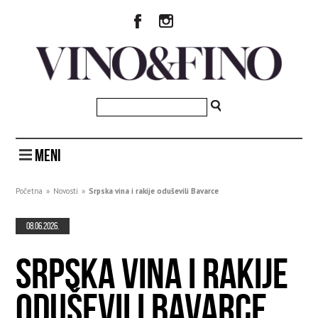
MENI
Početna
»
Novosti
»
Srpska vina i rakije oduševili Bavarce
08.06.2026.
SRPSKA VINA I RAKIJE
ODUŠEVILI BAVARCE