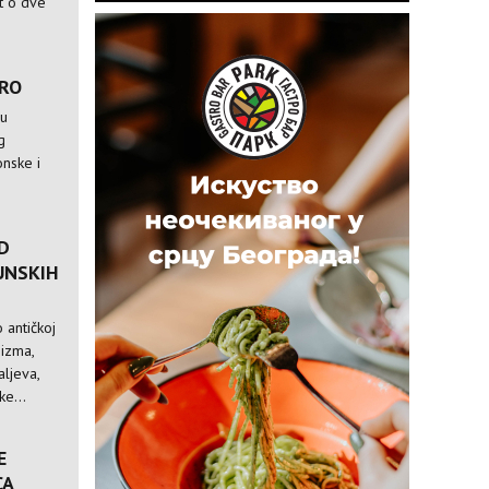
st o dve
TRO
 u
g
nske i
D
UNSKIH
 antičkoj
nizma,
ljeva,
e...
E
CA