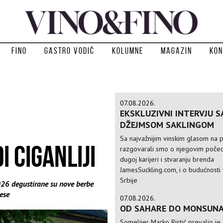
Fino
Gastro vodič
Kolumne
Magazin
Kon
07.08.2026.
EKSKLUZIVNI INTERVJU S
I
DŽEJMSOM SAKLINGOM
Sa najvažnijim vinskim glasom na p
 CIGANLIJI
razgovarali smo o njegovim počec
dugoj karijeri i stvaranju brenda
JamesSuckling.com, i o budućnosti 
Srbije
26 degustirane su nove berbe
tese
07.08.2026.
OD SAHARE DO MONSUN
Somelijer Marko Ristić prevalio je