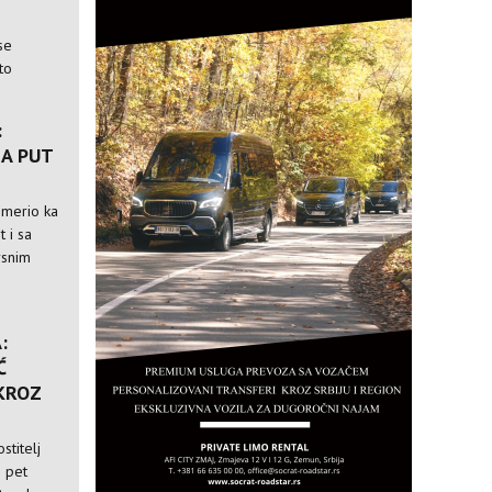
se
to
:
A PUT
usmerio ka
t i sa
rsnim
:
Ć
 KROZ
stitelj
i pet