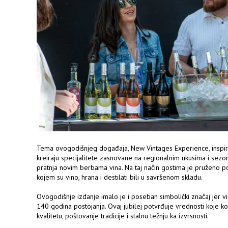
Tema ovogodišnjeg događaja, New Vintages Experience, inspiri
kreiraju specijalitete zasnovane na regionalnim ukusima i sez
pratnja novim berbama vina. Na taj način gostima je pruženo p
kojem su vino, hrana i destilati bili u savršenom skladu.
Ovogodišnje izdanje imalo je i poseban simbolički značaj jer v
140 godina postojanja. Ovaj jubilej potvrđuje vrednosti koje 
kvalitetu, poštovanje tradicije i stalnu težnju ka izvrsnosti.