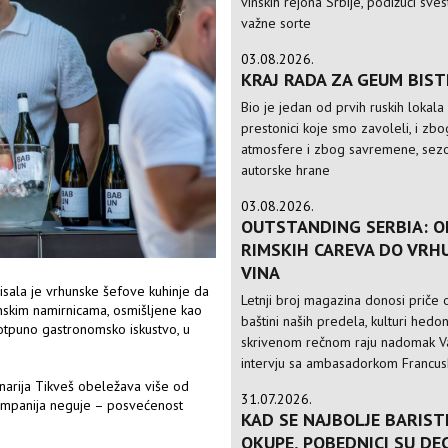
vinskih rejona Srbije, podižući sve
važne sorte
03.08.2026.
KRAJ RADA ZA GEUM BIS
Bio je jedan od prvih ruskih lokala
prestonici koje smo zavoleli, i zbo
atmosfere i zbog savremene, sezo
autorske hrane
03.08.2026.
OUTSTANDING SERBIA: O
RIMSKIH CAREVA DO VRH
VINA
sala je vrhunske šefove kuhinje da
Letnji broj magazina donosi priče o
onskim namirnicama, osmišljene kao
baštini naših predela, kulturi hedo
otpuno gastronomsko iskustvo, u
skrivenom rečnom raju nadomak Va
intervju sa ambasadorkom Francusk
inarija Tikveš obeležava više od
31.07.2026.
kompanija neguje – posvećenost
KAD SE NAJBOLJE BARIST
OKUPE, POBEDNICI SU DE