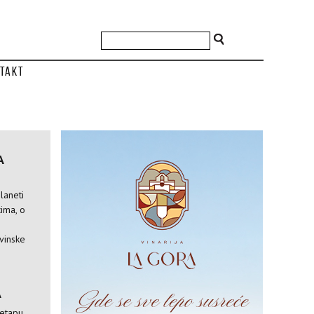
takt
A
laneti
ima, o
vinske
A
 etapu