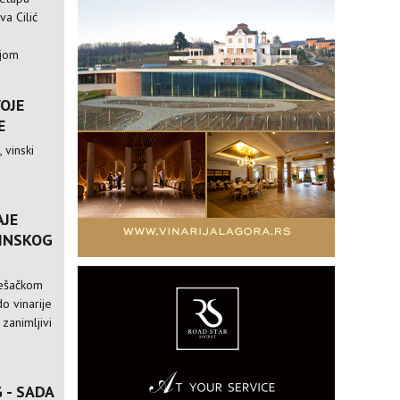
va Cilić
ijom
VOJE
E
 vinski
AJE
VINSKOG
pešačkom
o vinarije
 zanimljivi
 - SADA