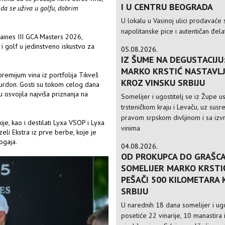
I U CENTRU BEOGRADA
 da se uživa u golfu, dobrim
U lokalu u Vasinoj ulici prodavaće 
napolitanske pice i autentičan đela
ines III GCA Masters 2026,
i golf u jedinstveno iskustvo za
05.08.2026.
IZ ŠUME NA DEGUSTACIJU
MARKO KRSTIĆ NASTAVLJ
remijum vina iz portfolija Tikveš
KROZ VINSKU SRBIJU
ourdon. Gosti su tokom celog dana
u osvojila najviša priznanja na
Somelijer i ugostitelj se iz Župe 
trsteničkom kraju i Levaču, uz susre
pravom srpskom divljinom i sa izv
je, kao i destilati Lyxa VSOP i Lyxa
vinima
eli Ekstra iz prve berbe, koje je
ogaja.
04.08.2026.
OD PROKUPCA DO GRAŠCA
SOMELIJER MARKO KRSTI
PEŠAČI 500 KILOMETARA
SRBIJU
U narednih 18 dana somelijer i ugo
posetiće 22 vinarije, 10 manastira 