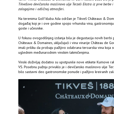
Tikvešovo devičansko maslinovo ulje Terzeli Ekstra iz prve berbe i
zalogajima i odličnoj atmosferi.
Na terenima Golf kluba Ada održan je Tikveš Châteaux & Doma
događaj koji je i ove godine spojio vrhunska vina, gastronomiju 
goste i učesnike.
U fokusu ovogodišnjeg izdanja bila je degustacija novih berbi p
Châteaux & Domaines, uključujući i vina vinarije Château de G
imali priliku da probaju pažljivo odabrana teroarska vina koja s
uglednim međunarodnim vinskim takmičenjima.
Vinski doživljaj dodatno su upotpunile nove etikete Kumove raki
VS. Posebnu pažnju privuklo je i devičansko maslinovo ulje Terz
bilo sastavni deo gastronomske ponude i pažljivo kreiranih zal