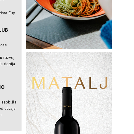
rista Cup
LUB
nose
e
ju razvoj
da dobija
IO
a zaobišla
od uticaja
i