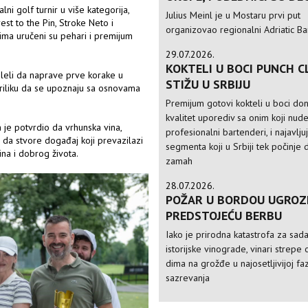
i golf turnir u više kategorija,
Julius Meinl je u Mostaru prvi put
st to the Pin, Stroke Neto i
organizovao regionalni Adriatic Ba
rima uručeni su pehari i premijum
29.07.2026.
KOKTELI U BOCI PUNCH C
leli da naprave prve korake u
STIŽU U SRBIJU
 priliku da se upoznaju sa osnovama
Premijum gotovi kokteli u boci do
kvalitet uporediv sa onim koji nud
je potvrdio da vrhunska vina,
profesionalni bartenderi, i najavlju
 da stvore događaj koji prevazilazi
segmenta koji u Srbiji tek počinje 
ina i dobrog života.
zamah
28.07.2026.
POŽAR U BORDOU UGROZ
PREDSTOJEĆU BERBU
Iako je prirodna katastrofa za sad
istorijske vinograde, vinari strepe 
dima na grožđe u najosetljivijoj faz
sazrevanja