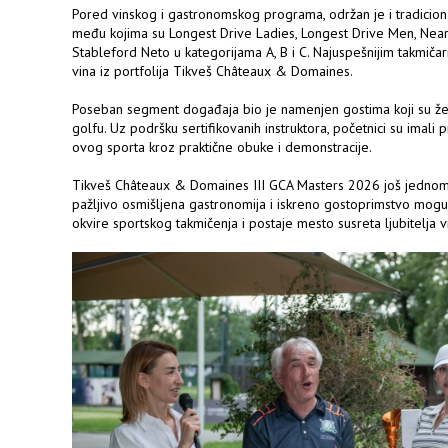
Pored vinskog i gastronomskog programa, održan je i tradicionaln
među kojima su Longest Drive Ladies, Longest Drive Men, Neare
Stableford Neto u kategorijama A, B i C. Najuspešnijim takmiča
vina iz portfolija Tikveš Châteaux & Domaines.
Poseban segment događaja bio je namenjen gostima koji su že
golfu. Uz podršku sertifikovanih instruktora, početnici su imali
ovog sporta kroz praktične obuke i demonstracije.
Tikveš Châteaux & Domaines III GCA Masters 2026 još jednom 
pažljivo osmišljena gastronomija i iskreno gostoprimstvo mogu
okvire sportskog takmičenja i postaje mesto susreta ljubitelja v