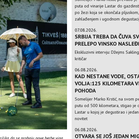
puta od vinarije Lastar do gazdinst
po žezi koja se okončala pljuskom,
zahlađenjem i ugodnom degustac
07.08.2026.
SRBIJA TREBA DA ČUVA S
PRELEPO VINSKO NASLEĐ
Ekskluzivni intervju: Džejms Sakling,
kritičar
06.08.2026.
KAD NESTANE VODE, OST
VOLJA:125 KILOMETARA 
POHODA
Somelijer Marko Krstić, na svom 
putu od 500 kilometara, stigao je d
Lastar u kojoj je degustirao i jedan
novitet
06.08.2026.
OTVARA SE JOŠ JEDAN MIG
ilika da se probaju nove berbe vina,