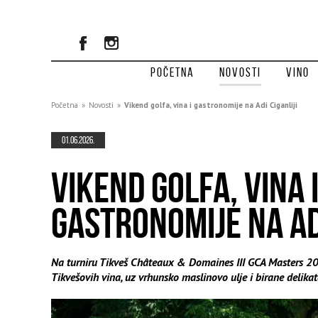
Početna
Novosti
Vino
Početna
»
Novosti
»
Vikend golfa, vina i gastronomije na Adi Ciganliji
01.06.2026.
VIKEND GOLFA, VINA 
GASTRONOMIJE NA ADI
Na turniru Tikveš Châteaux & Domaines III GCA Masters 20
Tikvešovih vina, uz vrhunsko maslinovo ulje i birane delika