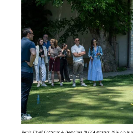
Turnir Tikveš Châteaux & Domaines III GCA Masters 2026 bio je pr