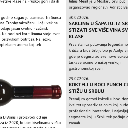
Julius Meinl je u Mostaru prvi put
etske klase na Fruškoj gori i da ih
organizovao regionalni Adriatic Ba
30.07.2026.
 godine stigao je traminac Tri Sunca
SAKLING U ŠAPATU: IZ SR
ine Trophy takmičenju. Još uvek na
daje jasan cvetno - začinski
STIZATI SVE VIŠE VINA S
e. Na podlozi kore limuna stoje cvet
KLASE
 prizvukom botritisa. Na jeziku
Prva stanica putovanja legendarn
mpleksom aroma koji tek
kritičara kroz Srbiju bio je Atelje v
gde je degustirao sve nove etikete
laskave ocene o našoj vinskoj i
gastronomskoj sceni
29.07.2026.
KOKTELI U BOCI PUNCH C
STIŽU U SRBIJU
Premijum gotovi kokteli u boci do
kvalitet uporediv sa onim koji nud
profesionalni bartenderi, i najavlju
segmenta koji u Srbiji tek počinje 
a DiBonis i proizvodi od nje
oza iz 2020, britkim kiselinama vešto
zamah
u kandiranog limuna, meda, suvog