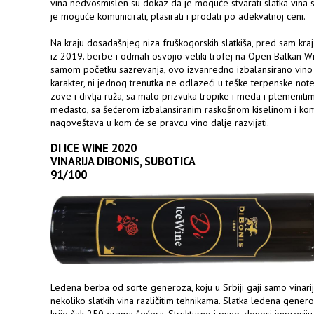
vina nedvosmislen su dokaz da je moguće stvarati slatka vina sv
je moguće komunicirati, plasirati i prodati po adekvatnoj ceni.
Na kraju dosadašnjeg niza fruškogorskih slatkiša, pred sam kraj
iz 2019. berbe i odmah osvojio veliki trofej na Open Balkan W
samom početku sazrevanja, ovo izvanredno izbalansirano vino o
karakter, ni jednog trenutka ne odlazeći u teške terpenske not
zove i divlja ruža, sa malo prizvuka tropike i meda i plemenitim
medasto, sa šećerom izbalansiranim raskošnom kiselinom i ko
nagoveštava u kom će se pravcu vino dalje razvijati.
DI ICE WINE 2020
VINARIJA DIBONIS, SUBOTICA
91/100
Ledena berba od sorte generoza, koju u Srbiji gaji samo vinarij
nekoliko slatkih vina različitim tehnikama. Slatka ledena gener
krije čak 250 grama šećera. Strukturno i puno, donosi impresij