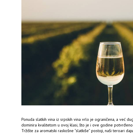
Ponuda slatkih vina iz srpskih vina vrlo je ograničena, a već du
dominira kvalitetom u ovoj klasi, što je i ove godine potvrđen
Tržište za aromatski raskošne “slatkiše” postoji, naši teroari da