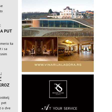
se
to
:
A PUT
usmerio ka
t i sa
rsnim
:
Ć
 KROZ
stitelj
i pet
st o dve