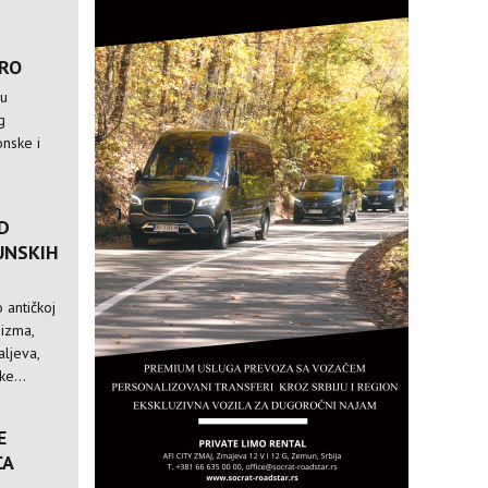
TRO
 u
g
nske i
D
UNSKIH
 antičkoj
nizma,
ljeva,
e...
E
CA