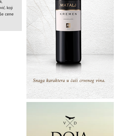
a,
ić. koji
iše cene