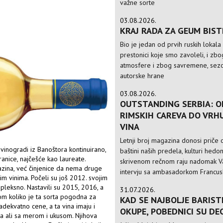
važne sorte
03.08.2026.
KRAJ RADA ZA GEUM BIS
Bio je jedan od prvih ruskih lokala
prestonici koje smo zavoleli, i zbo
atmosfere i zbog savremene, sezo
autorske hrane
03.08.2026.
OUTSTANDING SERBIA: O
RIMSKIH CAREVA DO VRH
VINA
Letnji broj magazina donosi priče o
vinogradi iz Banoštora kontinuirano,
baštini naših predela, kulturi hedo
ranice, najčešće kao laureate.
skrivenom rečnom raju nadomak Va
azina, već činjenice da nema druge
intervju sa ambasadorkom Francusk
kim vinima. Počeli su još 2012. svojim
pleksno. Nastavili su 2015, 2016, a
31.07.2026.
om koliko je ta sorta pogodna za
KAD SE NAJBOLJE BARIST
 adekvatno cene, a ta vina imaju i
OKUPE, POBEDNICI SU DE
na ali sa merom i ukusom. Njihova