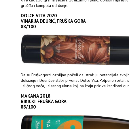
grožđa i kompota od dunje.
DOLCE VITA 2020
VINARIJA DEURIĆ, FRUŠKA GORA
88/100
Da su Fruškogorci ozbiljno počeli da istražuju potencijale svojih
dokazuje i Deurićev slatki prvenac Dolce Vita. Potpuno sortan, s
i sličnog voća, i slasnog ukusa koji na kraju priziva kandirani đ
MAKANA 2018
BIKICKI, FRUŠKA GORA
88/100