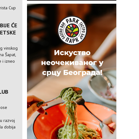
rista Cup
BIJE ĆE
VETSKE
og vinskog
ina Šapat,
 i izneo
LUB
nose
e
ju razvoj
da dobija