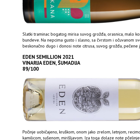
Slatki traminac bogatog mirisa suvog grožđa, orasnica, malo 
bundeve. Na nepcima gusto i slasno, sa čvrstom i očuvanom sv
beskonačno dugo i donosi note citrusa, suvog grožđa, pečene 
EDEN SEMILLION 2021
VINARIJA EDEN, ŠUMADIJA
89/100
Počinje uobičajeno, kruškom, onom jako zrelom, letnjom, reci
kamilicom, sušenom, mirišljavom. Iza toga dolaze note pčelinjeg