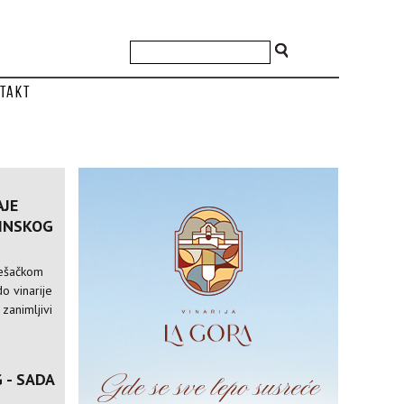
takt
AJE
VINSKOG
pešačkom
o vinarije
 zanimljivi
 - SADA