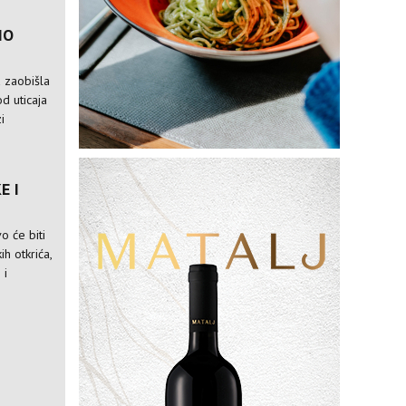
IO
a zaobišla
od uticaja
i
E I
o će biti
ih otkrića,
 i
M