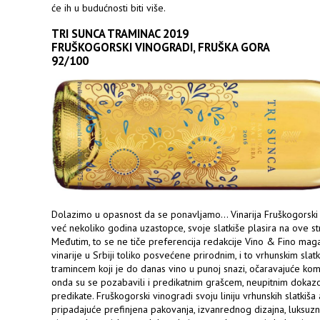
će ih u budućnosti biti više.
TRI SUNCA TRAMINAC 2019
FRUŠKOGORSKI VINOGRADI, FRUŠKA GORA
92/100
Dolazimo u opasnost da se ponavljamo... Vinarija Fruškogorski 
već nekoliko godina uzastopce, svoje slatkiše plasira na ove st
Međutim, to se ne tiče preferencija redakcije Vino & Fino mag
vinarije u Srbiji toliko posvećene prirodnim, i to vrhunskim slat
tramincem koji je do danas vino u punoj snazi, očaravajuće kom
onda su se pozabavili i predikatnim grašcem, neupitnim dokaz
predikate. Fruškogorski vinogradi svoju liniju vrhunskih slatkiša
pripadajuće prefinjena pakovanja, izvanrednog dizajna, luksuz