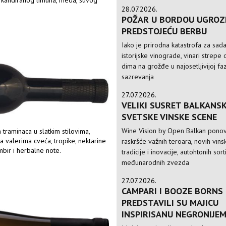
28.07.2026.
POŽAR U BORDOU UGROZ
PREDSTOJEĆU BERBU
Iako je prirodna katastrofa za sad
istorijske vinograde, vinari strepe 
dima na grožđe u najosetljivijoj faz
sazrevanja
27.07.2026.
VELIKI SUSRET BALKANSK
SVETSKE VINSKE SCENE
Wine Vision by Open Balkan ponov
 traminaca u slatkim stilovima,
a valerima cveća, tropike, nektarine
raskršće važnih teroara, novih vinsk
umbir i herbalne note.
tradicije i inovacije, autohtonih sorti
međunarodnih zvezda
27.07.2026.
CAMPARI I BOOZE BORNS
PREDSTAVILI SU MAJICU
INSPIRISANU NEGRONIJE