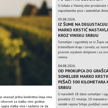
U lokalu u Vasinoj ulici prodavaće 
napolitanske pice i autentičan đela
05.08.2026.
IZ ŠUME NA DEGUSTACIJU
MARKO KRSTIĆ NASTAVLJ
KROZ VINSKU SRBIJU
Somelijer i ugostitelj se iz Župe 
trsteničkom kraju i Levaču, uz susre
pravom srpskom divljinom i sa izv
vinima
04.08.2026.
OD PROKUPCA DO GRAŠCA
SOMELIJER MARKO KRSTI
PEŠAČI 500 KILOMETARA
SRBIJU
U narednih 18 dana somelijer i ugo
go unazad jedna konkretna linija vina
posetiće 22 vinarije, 10 manastira 
o izborom za slatko vino godine.
vinskih rejona Srbije, podižući sve
ju sjajna slatka vina i nadamo se da