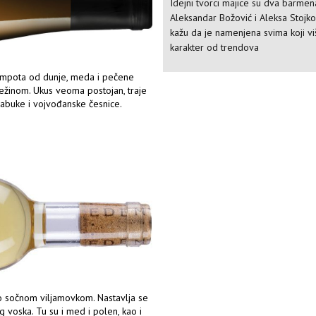
Idejni tvorci majice su dva barmen
Aleksandar Božović i Aleksa Stojkov
kažu da je namenjena svima koji v
karakter od trendova
kompota od dunje, meda i pečene
ežinom. Ukus veoma postojan, traje
jabuke i vojvođanske česnice.
mo sočnom viljamovkom. Nastavlja se
 voska. Tu su i med i polen, kao i