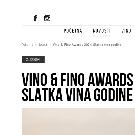
Početna
Novosti
Vino
Početna
»
Novosti
»
Vino & Fino Awards 2024: Slatka vina godine
25.12.2024.
VINO & FINO AWARDS
SLATKA VINA GODINE