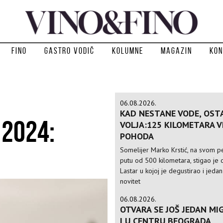
Fino
Gastro vodič
Kolumne
Magazin
Kon
06.08.2026.
KAD NESTANE VODE, OST
 2024:
VOLJA:125 KILOMETARA 
POHODA
Somelijer Marko Krstić, na svom 
putu od 500 kilometara, stigao je d
Lastar u kojoj je degustirao i jedan
novitet
06.08.2026.
OTVARA SE JOŠ JEDAN MIG
I U CENTRU BEOGRADA