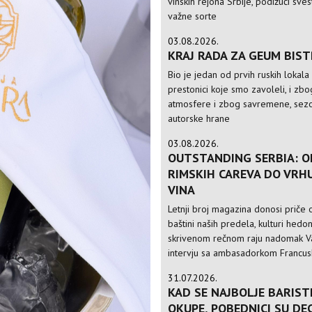
vinskih rejona Srbije, podižući sve
važne sorte
03.08.2026.
KRAJ RADA ZA GEUM BIS
Bio je jedan od prvih ruskih lokala
prestonici koje smo zavoleli, i zbo
atmosfere i zbog savremene, sezo
autorske hrane
03.08.2026.
OUTSTANDING SERBIA: O
RIMSKIH CAREVA DO VRH
VINA
Letnji broj magazina donosi priče o
baštini naših predela, kulturi hedo
skrivenom rečnom raju nadomak Va
intervju sa ambasadorkom Francusk
31.07.2026.
KAD SE NAJBOLJE BARIST
OKUPE, POBEDNICI SU DE