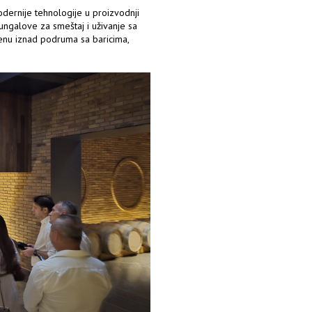
odernije tehnologije u proizvodnji
bungalove za smeštaj i uživanje sa
enu iznad podruma sa baricima,