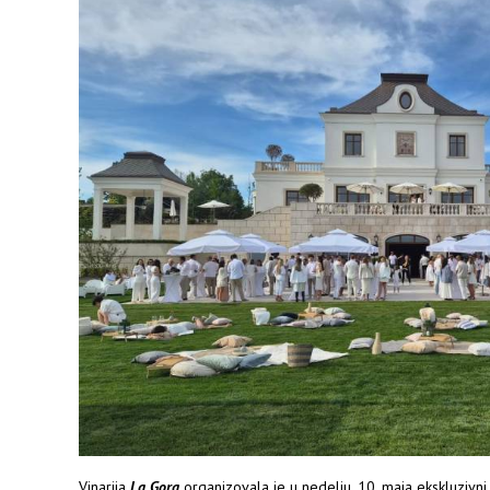
Vinarija
La Gora
organizovala je u nedelju, 10. maja ekskluzivn