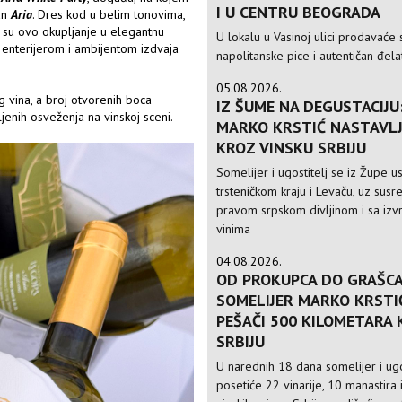
I U CENTRU BEOGRADA
lan
Aria
. Dres kod u belim tonovima,
i su ovo okupljanje u elegantnu
U lokalu u Vasinoj ulici prodavaće 
, enterijerom i ambijentom izdvaja
napolitanske pice i autentičan đela
05.08.2026.
 vina, a broj otvorenih boca
IZ ŠUME NA DEGUSTACIJU
jenih osveženja na vinskoj sceni.
MARKO KRSTIĆ NASTAVLJ
KROZ VINSKU SRBIJU
Somelijer i ugostitelj se iz Župe 
trsteničkom kraju i Levaču, uz susre
pravom srpskom divljinom i sa izv
vinima
04.08.2026.
OD PROKUPCA DO GRAŠCA
SOMELIJER MARKO KRSTI
PEŠAČI 500 KILOMETARA
SRBIJU
U narednih 18 dana somelijer i ugo
posetiće 22 vinarije, 10 manastira 