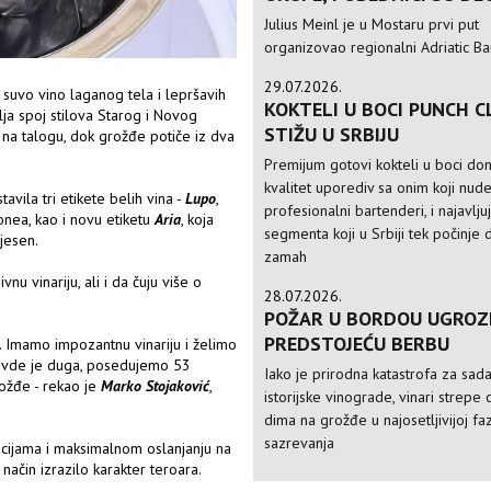
Julius Meinl je u Mostaru prvi put
organizovao regionalni Adriatic Ba
29.07.2026.
 suvo vino laganog tela i lepršavih
KOKTELI U BOCI PUNCH C
ja spoj stilova Starog i Novog
STIŽU U SRBIJU
 na talogu, dok grožđe potiče iz dva
Premijum gotovi kokteli u boci do
kvalitet uporediv sa onim koji nud
avila tri etikete belih vina -
Lupo
,
profesionalni bartenderi, i najavlju
donea, kao i novu etiketu
Aria
, koja
segmenta koji u Srbiji tek počinje 
 jesen.
zamah
nu vinariju, ali i da čuju više o
28.07.2026.
POŽAR U BORDOU UGROZ
PREDSTOJEĆU BERBU
 Imamo impozantnu vinariju i želimo
 ovde je duga, posedujemo 53
Iako je prirodna katastrofa za sad
rožđe - rekao je
Marko Stojaković
,
istorijske vinograde, vinari strepe 
dima na grožđe u najosetljivijoj faz
sazrevanja
encijama i maksimalnom oslanjanju na
 način izrazilo karakter teroara.