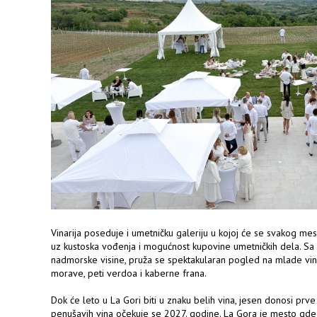
Vinarija poseduje i umetničku galeriju u kojoj će se svakog mesec
uz kustoska vođenja i mogućnost kupovine umetničkih dela. Sa
nadmorske visine, pruža se spektakularan pogled na mlade vin
morave, peti verdoa i kaberne frana.
Dok će leto u La Gori biti u znaku belih vina, jesen donosi prve
penušavih vina očekuje se 2027. godine. La Gora je mesto gde 