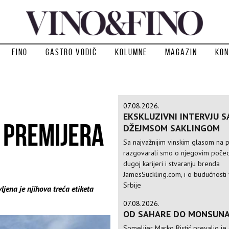
Fino
Gastro vodič
Kolumne
Magazin
Kon
07.08.2026.
EKSKLUZIVNI INTERVJU S
: PREMIJERA
DŽEJMSOM SAKLINGOM
Sa najvažnijim vinskim glasom na p
razgovarali smo o njegovim počec
dugoj karijeri i stvaranju brenda
JamesSuckling.com, i o budućnosti 
Srbije
ljena je njihova treća etiketa
07.08.2026.
OD SAHARE DO MONSUN
Somelijer Marko Ristić prevalio je