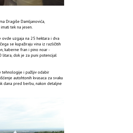
ima Dragiše Damljanovića,
imati tek na jesen.
e ovde uzgaja na 25 hektara i dva
ga se kupažiraju vina iz različitih
, kaberne fran i pino noar -
litara, dok je za puni potencijal
tehnologije i pažljiv odabir
išćenje autohtonih kvasaca za svaku
ak dana pred berbu, nakon detaljne