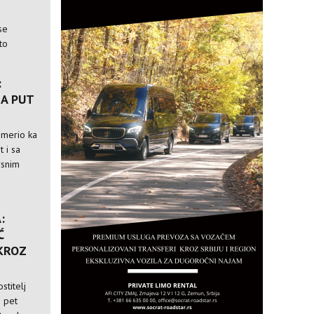
se
to
:
A PUT
usmerio ka
t i sa
rsnim
:
Ć
 KROZ
stitelj
i pet