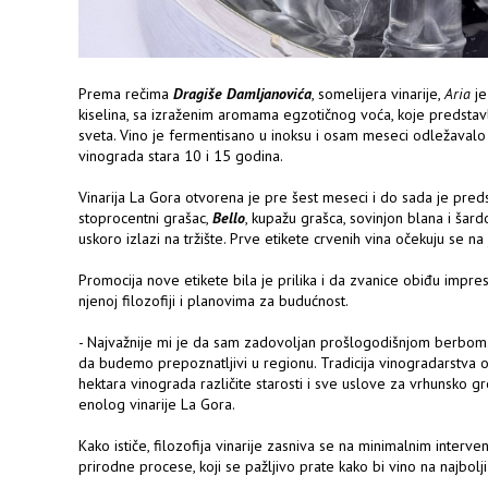
Prema rečima
Dragiše Damljanovića
, somelijera vinarije,
Aria
je
kiselina, sa izraženim aromama egzotičnog voća, koje predstavl
sveta. Vino je fermentisano u inoksu i osam meseci odležavalo
vinograda stara 10 i 15 godina.
Vinarija La Gora otvorena je pre šest meseci i do sada je predst
stoprocentni grašac,
Bello
, kupažu grašca, sovinjon blana i šar
uskoro izlazi na tržište. Prve etikete crvenih vina očekuju se na
Promocija nove etikete bila je prilika i da zvanice obiđu impresiv
njenoj filozofiji i planovima za budućnost.
- Najvažnije mi je da sam zadovoljan prošlogodišnjom berbom.
da budemo prepoznatljivi u regionu. Tradicija vinogradarstva
hektara vinograda različite starosti i sve uslove za vrhunsko g
enolog vinarije La Gora.
Kako ističe, filozofija vinarije zasniva se na minimalnim interv
prirodne procese, koji se pažljivo prate kako bi vino na najbolji