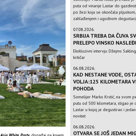
puta od vinarije Lastar do gazdinst
po žezi koja se okončala pljuskom,
zahlađenjem i ugodnom degustac
07.08.2026.
SRBIJA TREBA DA ČUVA S
PRELEPO VINSKO NASLEĐ
Ekskluzivni intervju: Džejms Sakling,
kritičar
06.08.2026.
KAD NESTANE VODE, OST
VOLJA:125 KILOMETARA 
POHODA
Somelijer Marko Krstić, na svom 
putu od 500 kilometara, stigao je d
Lastar u kojoj je degustirao i jedan
novitet
06.08.2026.
OTVARA SE JOŠ JEDAN MIG
i
Aria White Party
, događaj na kojem