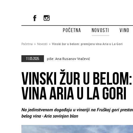
Početna
Novosti
Vino
Početna
»
Novosti
»
Vinski žur u belom: premijera vina Aria u La Gori
11.05.2026.
piše: Ana Rusanov Vračević
VINSKI ŽUR U BELOM
VINA ARIA U LA GORI
Na jedinstvenom događaju u vinariji na Fruškoj gori prestav
belog vina - Aria sovinjon blan