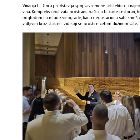
Vinarija La Gora predstavlja spoj savremene arhitekture i najm
vina. Kompleks obuhvata prostranu baštu, a la carte restoran, 
pogledom na mlade vinograde, kao i degustacionu salu smešt
vidljivim kroz stakleni zid koji se prostire celom dužinom sale.