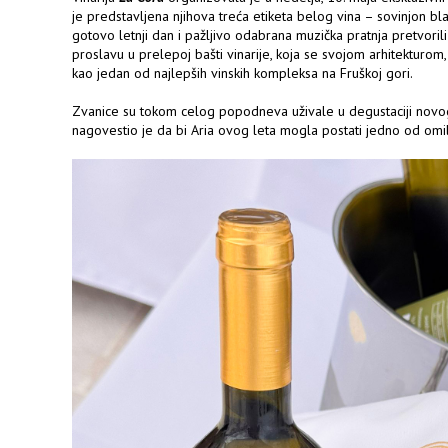
je predstavljena njihova treća etiketa belog vina – sovinjon b
gotovo letnji dan i pažljivo odabrana muzička pratnja pretvoril
proslavu u prelepoj bašti vinarije, koja se svojom arhitekturom
kao jedan od najlepših vinskih kompleksa na Fruškoj gori.
Zvanice su tokom celog popodneva uživale u degustaciji novog
nagovestio je da bi Aria ovog leta mogla postati jedno od omil