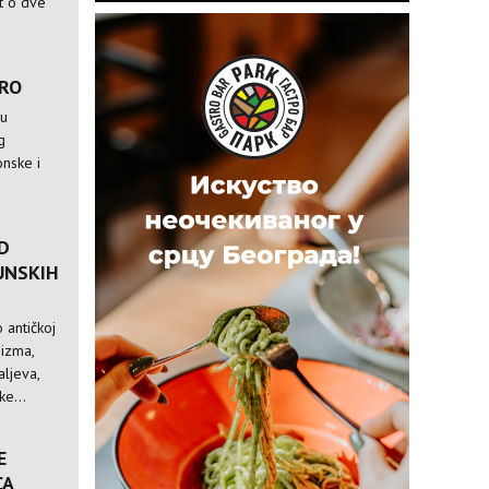
st o dve
TRO
 u
g
nske i
D
UNSKIH
 antičkoj
nizma,
ljeva,
e...
E
CA