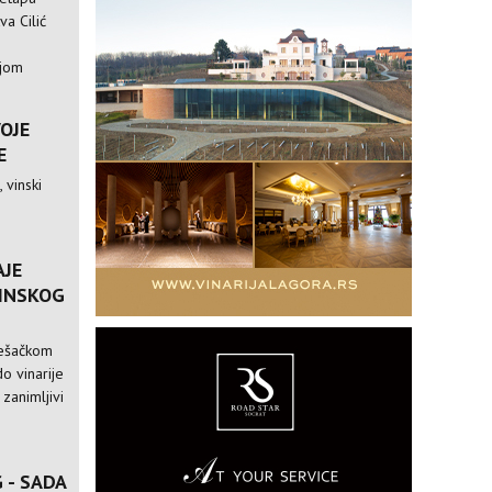
va Cilić
ijom
VOJE
E
 vinski
AJE
VINSKOG
pešačkom
o vinarije
 zanimljivi
 - SADA