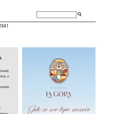
takt
A
laneti
ima, o
vinske
A
 etapu