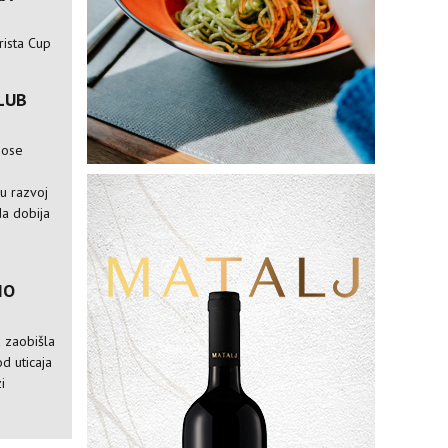
rista Cup
LUB
nose
e
ju razvoj
da dobija
IO
a zaobišla
od uticaja
i