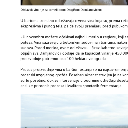
Obilazak vinarije sa somelijerom Dragišom Damljanovićem
U baricima trenutno odležavaju crvena vina koja su, prema reč
ekspresivna i punog tela, pa će svoju premijeru pred publikom 
- U novembru možete očekivati najbolji merlo u regionu, koji s
potesa. Vina sazrevaju u betonskim sudovima i baricima, nakon če
sudova. Pored merloa, ovde odležavaju i širaz, kaberne sovinjon
objašnjava Damjanović i dodaje da je kapacitet vinarije 450.000 
proizvodnje potrebno oko 100 hektara vinograda.
Proces proizvodnje vina u La Gori oslanja se na najsavremenije 
organski uzgojenog grožđa. Poseban akcenat stavljen je na kor
sortu posebno, dok se intervencije u podrumu određuju deset
analize prirodnih procesa i kvaliteta spontanih fermentacija.