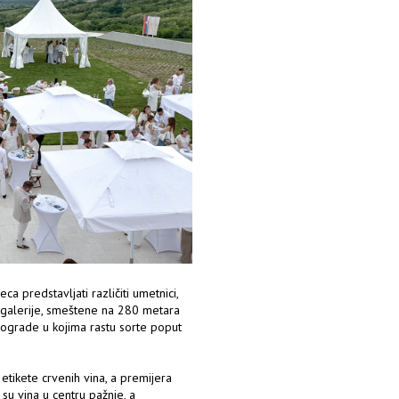
a predstavljati različiti umetnici,
 galerije, smeštene na 280 metara
ograde u kojima rastu sorte poput
 etikete crvenih vina, a premijera
su vina u centru pažnje, a