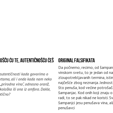
OŠČU ĆU TE, AUTENTIČNOŠĆU ĆEŠ
ORIGINAL FALSIFIKATA
Da počnemo, recimo, od šampanj
vinskom svetu, to je jedan od na
autentičnosti kada govorimo o
zloupotrebljavanih termina, istin
ortama, ali i onda kada nam neko
najčešće zbog neznanja. Jednost
„prirodna vina“, odnosno oranž,
što penuša, kod većine potrošač
kološka ili ona iz amfora. Dakle,
šampanjac. Kod onih koji znaju 
ntično?
radi, to se pak nikad ne koristi. Sv
šampanjci jesu penušava vina, ali
penušavci