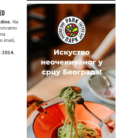
ED
odine.
Na
estvarno
ina
o imali,
e 2014.