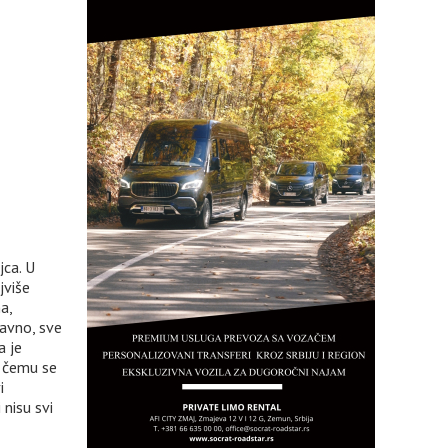
ca. U
jviše
a,
avno, sve
a je
o čemu se
i
 nisu svi