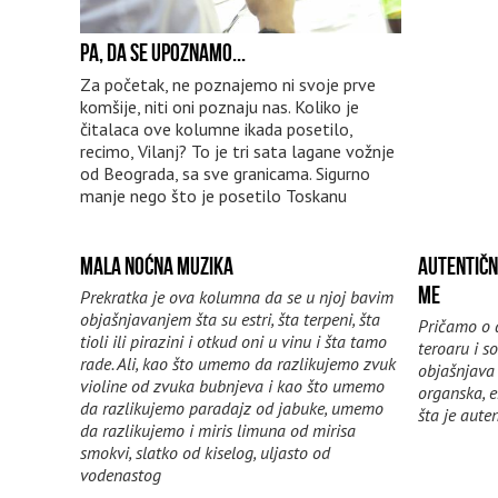
PA, DA SE UPOZNAMO...
Za početak, ne poznajemo ni svoje prve
komšije, niti oni poznaju nas. Koliko je
čitalaca ove kolumne ikada posetilo,
recimo, Vilanj? To je tri sata lagane vožnje
od Beograda, sa sve granicama. Sigurno
manje nego što je posetilo Toskanu
MALA NOĆNA MUZIKA
AUTENTIČN
ME
Prekratka je ova kolumna da se u njoj bavim
objašnjavanjem šta su estri, šta terpeni, šta
Pričamo o 
tioli ili pirazini i otkud oni u vinu i šta tamo
teroaru i s
rade. Ali, kao što umemo da razlikujemo zvuk
objašnjava 
violine od zvuka bubnjeva i kao što umemo
organska, e
da razlikujemo paradajz od jabuke, umemo
šta je aute
da razlikujemo i miris limuna od mirisa
smokvi, slatko od kiselog, uljasto od
vodenastog