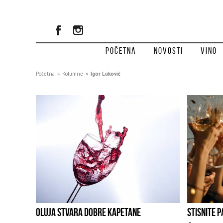
Početna
Novosti
Vino
Početna
»
Kolumne
»
Igor Luković
OLUJA STVARA DOBRE KAPETANE
STISNITE P