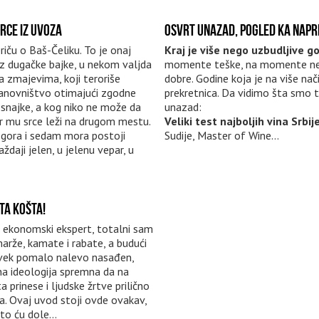
RCE IZ UVOZA
OSVRT UNAZAD, POGLED KA NAPR
iču o Baš-Čeliku. To je onaj
Kraj je više nego uzbudljive g
 iz dugačke bajke, u nekom valjda
momente teške, na momente n
a zmajevima, koji teroriše
dobre. Godine koja je na više nač
anovništvo otimajući zgodne
prekretnica. Da vidimo šta smo t
 snajke, a kog niko ne može da
unazad:
er mu srce leži na drugom mestu.
Veliki test najboljih vina Srbij
gora i sedam mora postoji
Sudije, Master of Wine...
aždaji jelen, u jelenu vepar, u
TA KOŠTA!
 ekonomski ekspert, totalni sam
arže, kamate i rabate, a budući
vek pomalo nalevo nasađen,
na ideologija spremna da na
ta prinese i ljudske žrtve prilično
na. Ovaj uvod stoji ovde ovakav,
to ću dole...