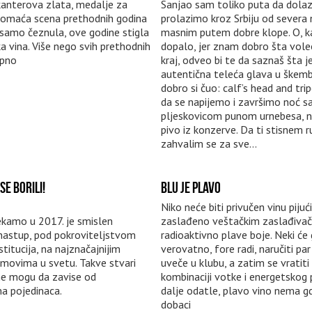
kanterova zlata, medalje za
Sanjao sam toliko puta da dolaz
domaća scena prethodnih godina
prolazimo kroz Srbiju od severa 
amo čeznula, ove godine stigla
masnim putem dobre klope. O, ka
a vina. Više nego svih prethodnih
dopalo, jer znam dobro šta voleo
upno
kraj, odveo bi te da saznaš šta j
autentična teleća glava u škemb
dobro si čuo: calf’s head and tri
da se napijemo i završimo noć s
pljeskovicom punom urnebesa, na
pivo iz konzerve. Da ti stisnem r
zahvalim se za sve...
SE BORILI!
BLU JE PLAVO
Niko neće biti privučen vinu pijući
kamo u 2017. je smislen
zaslađeno veštačkim zaslađiva
 nastup, pod pokroviteljstvom
radioaktivno plave boje. Neki će 
stitucija, na najznačajnijim
verovatno, fore radi, naručiti pa
jmovima u svetu. Takve stvari
uveče u klubu, a zatim se vratiti
ne mogu da zavise od
kombinaciji votke i energetskog p
a pojedinaca.
dalje odatle, plavo vino nema g
dobaci