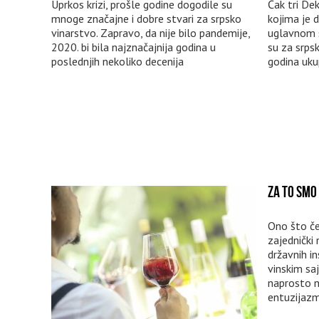
Uprkos krizi, prošle godine dogodile su
Čak tri De
mnoge značajne i dobre stvari za srpsko
kojima je 
vinarstvo. Zapravo, da nije bilo pandemije,
uglavnom s
2020. bi bila najznačajnija godina u
su za srpsk
poslednjih nekoliko decenija
godina uk
ZA TO SMO 
Ono što če
zajednički
državnih in
vinskim sa
naprosto 
entuzijazm