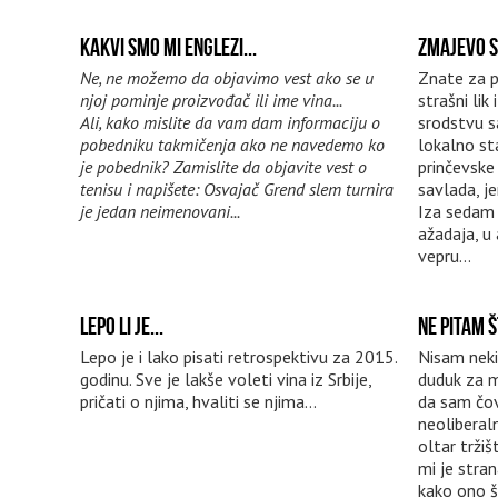
KAKVI SMO MI ENGLEZI...
ZMAJEVO S
Ne, ne možemo da objavimo vest ako se u
Znate za pr
njoj pominje proizvođač ili ime vina...
strašni lik
Ali, kako mislite da vam dam informaciju o
srodstvu s
pobedniku takmičenja ako ne navedemo ko
lokalno st
je pobednik? Zamislite da objavite vest o
prinčevske
tenisu i napišete: Osvajač Grend slem turnira
savlada, j
je jedan neimenovani...
Iza sedam 
ažadaja, u 
vepru...
LEPO LI JE...
NE PITAM Š
Lepo je i lako pisati retrospektivu za 2015.
Nisam neki
godinu. Sve je lakše voleti vina iz Srbije,
duduk za m
pričati o njima, hvaliti se njima...
da sam čo
neoliberal
oltar tržiš
mi je stra
kako ono š