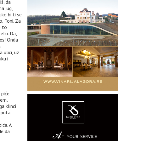
iš, da
na jug,
ko bi ti se
, Toni. Za
e to
etu. Da,
pes! Onda
a
 ulici, uz
uku i
 piće
čem,
ga klinci
r puta
ića. A
de da