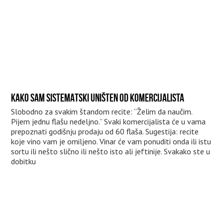
KAKO SAM SISTEMATSKI UNIŠTEN OD KOMERCIJALISTA
Slobodno za svakim štandom recite: “Želim da naučim.
Pijem jednu flašu nedeljno.” Svaki komercijalista će u vama
prepoznati godišnju prodaju od 60 flaša. Sugestija: recite
koje vino vam je omiljeno. Vinar će vam ponuditi onda ili istu
sortu ili nešto slično ili nešto isto ali jeftinije. Svakako ste u
dobitku