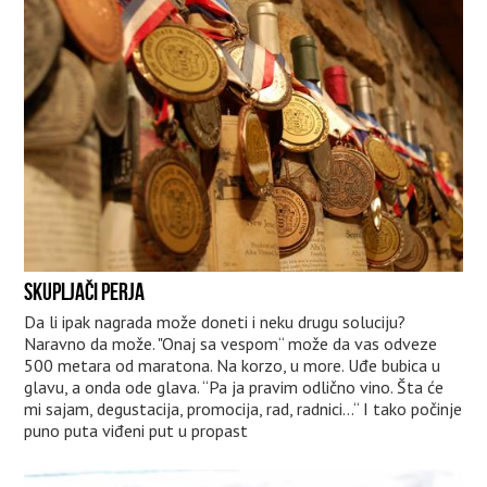
SKUPLJAČI PERJA
Da li ipak nagrada može doneti i neku drugu soluciju?
Naravno da može. "Onaj sa vespom“ može da vas odveze
500 metara od maratona. Na korzo, u more. Uđe bubica u
glavu, a onda ode glava. “Pa ja pravim odlično vino. Šta će
mi sajam, degustacija, promocija, rad, radnici...“ I tako počinje
puno puta viđeni put u propast