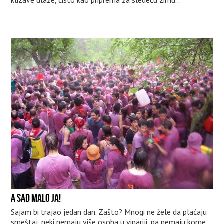
klizave ulaze, čisto kao priprema za sledeću zimu...
A SAD MALO JA!
Sajam bi trajao jedan dan. Zašto? Mnogi ne žele da plaćaju
smeštaj, neki nemaju više osoba u vinariji, pa nemaju kome