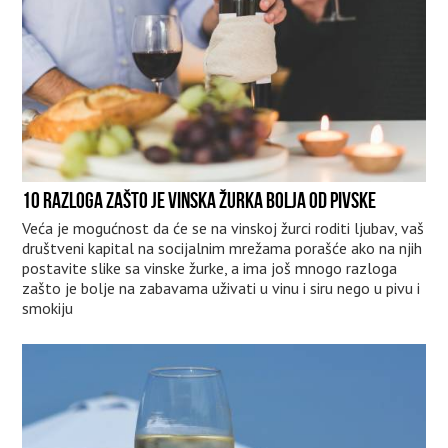
10 RAZLOGA ZAŠTO JE VINSKA ŽURKA BOLJA OD PIVSKE
Veća je mogućnost da će se na vinskoj žurci roditi ljubav, vaš
društveni kapital na socijalnim mrežama porašće ako na njih
postavite slike sa vinske žurke, a ima još mnogo razloga
zašto je bolje na zabavama uživati u vinu i siru nego u pivu i
smokiju