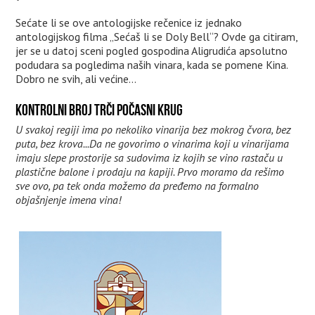
Sećate li se ove antologijske rečenice iz jednako
antologijskog filma „Sećaš li se Doly Bell“? Ovde ga citiram,
jer se u datoj sceni pogled gospodina Aligrudića apsolutno
podudara sa pogledima naših vinara, kada se pomene Kina.
Dobro ne svih, ali većine...
KONTROLNI BROJ TRČI POČASNI KRUG
U svakoj regiji ima po nekoliko vinarija bez mokrog čvora, bez
puta, bez krova...Da ne govorimo o vinarima koji u vinarijama
imaju slepe prostorije sa sudovima iz kojih se vino rastaču u
plastične balone i prodaju na kapiji. Prvo moramo da rešimo
sve ovo, pa tek onda možemo da pređemo na formalno
objašnjenje imena vina!