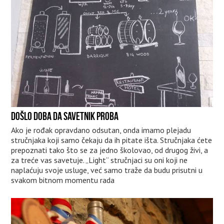
DOŠLO DOBA DA SAVETNIK PROBA
Ako je rođak opravdano odsutan, onda imamo plejadu
stručnjaka koji samo čekaju da ih pitate išta. Stručnjaka ćete
prepoznati tako što se za jedno školovao, od drugog živi, a
za treće vas savetuje. „Light“ stručnjaci su oni koji ne
naplaćuju svoje usluge, već samo traže da budu prisutni u
svakom bitnom momentu rada