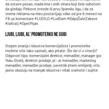
da ostave posao, mada ima i onih vinara koji žele subotom
da gledaju Pinkove zvezde ili prvu špansku ligu, i da za
vreme reklama na miru postavljaju slike od pre 6 meseci na
FB uz komentare #LUDILO #LudSam #EkipaŠaleZabave
#JaKralj #OpetPijan.
LJUBI, LJUBI, AL' PROMOTERKU NE GUBI
Stepen znanja i iskustva komercijaliste i promoterke
možete vrlo lako saznati, ako pitate
: Šta ste vi u vinariji?
Odgovori tipa: komercijalni direktor, menadžer, manager (po
Vuku čitati), direktor prodaje, pi - ar menadžer, marketing
menadžer, menadžer prodaje, savetnik (meni omiljeni), vrlo
jasno ukazuju na manjak iskustva i višak sramote i sujete