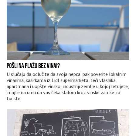
POŠLI NA PLAŽU BEZ VINA!?
U slučaju da odlučite da svoja nepca ipak poverite lokalnim
vinarima, kasirkama iz Lidl supermarketa, teči vlasnika
apartmana i uopšte vinskoj industriji zemlje u kojoj letujete,
imajte na umu da vas čeka slalom kroz vinske zamke za
turiste