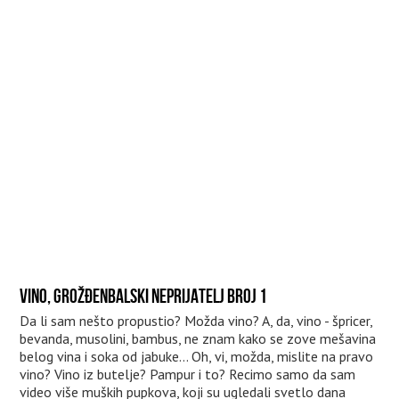
VINO, GROŽĐENBALSKI NEPRIJATELJ BROJ 1
Da li sam nešto propustio? Možda vino? A, da, vino - špricer,
bevanda, musolini, bambus, ne znam kako se zove mešavina
belog vina i soka od jabuke... Oh, vi, možda, mislite na pravo
vino? Vino iz butelje? Pampur i to? Recimo samo da sam
video više muških pupkova, koji su ugledali svetlo dana