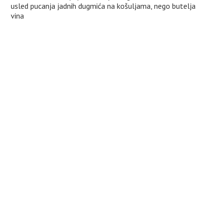
usled pucanja jadnih dugmića na košuljama, nego butelja
vina