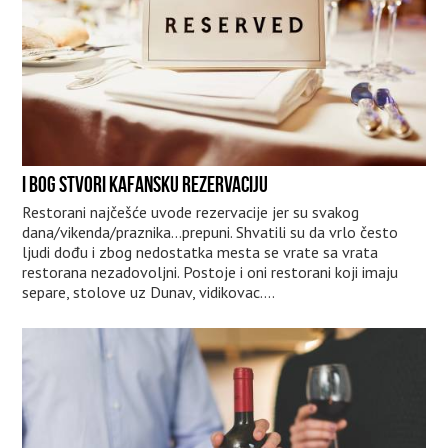
I BOG STVORI KAFANSKU REZERVACIJU
Restorani najčešće uvode rezervacije jer su svakog
dana/vikenda/praznika…prepuni. Shvatili su da vrlo često
ljudi dođu i zbog nedostatka mesta se vrate sa vrata
restorana nezadovoljni. Postoje i oni restorani koji imaju
separe, stolove uz Dunav, vidikovac….