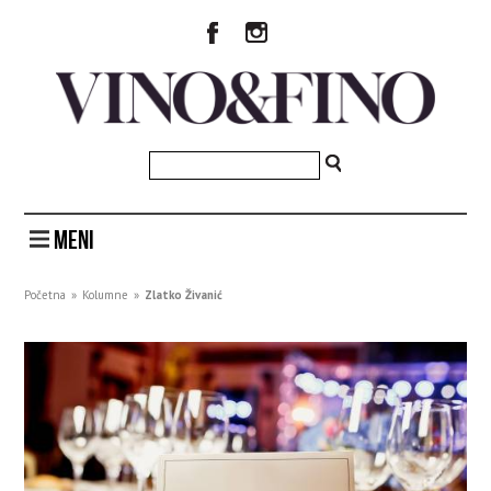
MENI
Početna
»
Kolumne
»
Zlatko Živanić