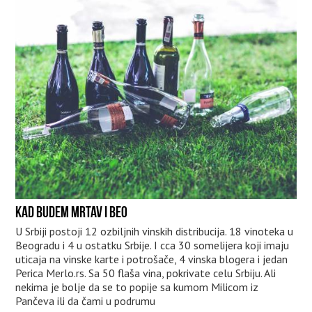
KAD BUDEM MRTAV I BEO
U Srbiji postoji 12 ozbiljnih vinskih distribucija. 18 vinoteka u
Beogradu i 4 u ostatku Srbije. I cca 30 somelijera koji imaju
uticaja na vinske karte i potrošače, 4 vinska blogera i jedan
Perica Merlo.rs. Sa 50 flaša vina, pokrivate celu Srbiju. Ali
nekima je bolje da se to popije sa kumom Milicom iz
Pančeva ili da čami u podrumu