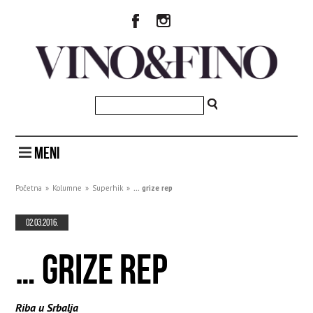
MENI
Početna
»
Kolumne
»
Superhik
»
… grize rep
02.03.2016.
… GRIZE REP
Riba u Srbalja