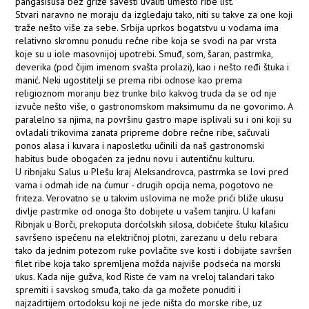
pangasisusa bez griže savesti uvaliti umesto ribe list.
Stvari naravno ne moraju da izgledaju tako, niti su takve za one koji
traže nešto više za sebe. Srbija uprkos bogatstvu u vodama ima
relativno skromnu ponudu rečne ribe koja se svodi na par vrsta
koje su u iole masovnijoj upotrebi. Smuđ, som, šaran, pastrmka,
deverika (pod čijim imenom svašta prolazi), kao i nešto ređi štuka i
manić. Neki ugostitelji se prema ribi odnose kao prema
religioznom moranju bez trunke bilo kakvog truda da se od nje
izvuče nešto više, o gastronomskom maksimumu da ne govorimo. A
paralelno sa njima, na površinu gastro mape isplivali su i oni koji su
ovladali trikovima zanata pripreme dobre rečne ribe, sačuvali
ponos alasa i kuvara i naposletku učinili da naš gastronomski
habitus bude obogaćen za jednu novu i autentičnu kulturu.
U ribnjaku Salus u Plešu kraj Aleksandrovca, pastrmka se lovi pred
vama i odmah ide na ćumur - drugih opcija nema, pogotovo ne
friteza. Verovatno se u takvim uslovima ne može prići bliže ukusu
divlje pastrmke od onoga što dobijete u vašem tanjiru. U kafani
Ribnjak u Borči, prekoputa dorćolskih silosa, dobićete štuku kilašicu
savršeno ispečenu na električnoj plotni, zarezanu u delu rebara
tako da jednim potezom ruke povlačite sve kosti i dobijate savršen
filet ribe koja tako spremljena možda najviše podseća na morski
ukus. Kada nije gužva, kod Riste će vam na vreloj talandari tako
spremiti i savskog smuđa, tako da ga možete ponuditi i
najzadrtijem ortodoksu koji ne jede ništa do morske ribe, uz