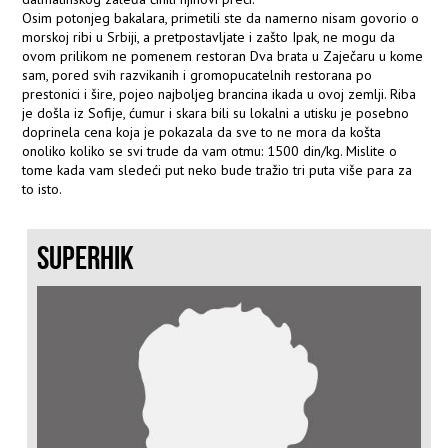
Osim potonjeg bakalara, primetili ste da namerno nisam govorio o
morskoj ribi u Srbiji, a pretpostavljate i zašto Ipak, ne mogu da
ovom prilikom ne pomenem restoran Dva brata u Zaječaru u kome
sam, pored svih razvikanih i gromopucatelnih restorana po
prestonici i šire, pojeo najboljeg brancina ikada u ovoj zemlji. Riba
je došla iz Sofije, ćumur i skara bili su lokalni a utisku je posebno
doprinela cena koja je pokazala da sve to ne mora da košta
onoliko koliko se svi trude da vam otmu: 1500 din/kg. Mislite o
tome kada vam sledeći put neko bude tražio tri puta više para za
to isto.
SUPERHIK