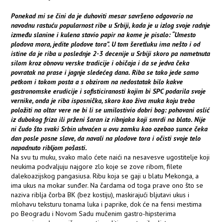
Ponekad mi se čini da je duhoviti mesar savršeno odgovorio na
navodnu rastuću popularnost ribe u Srbiji, kada je u izlog svoje radnje
između slanine i kulena stavio papir na kome je pisalo: “Umesto
plodova mora, jedite plodove tora”. U tom šeretluku ima nešto i od
istine da je riba u poslednje 2-3 decenije u Srbiji skoro pa nametnuta
silom kroz obnovu verske tradicije i običaja i da se jedva čeka
povratak na prase i jagnje sledećeg dana. Riba se tako jede samo
petkom i tokom posta a s obzirom na nedostatak bilo kakve
gastronomske erudicije i sofisticiranosti kojim bi SPC podarila svoje
vernike, onda je riba isposnička, skoro kao živa muka koju treba
položiti na oltar vere ne bi li se umilostivio dobri bog: pohovani oslić
iz dubokog friza ili prženi šaran iz ribnjaka koji smrdi na blato. Nije
ni čudo što svaki Srbin uhvaćen u ovu zamku kao ozebao sunce čeka
dan posle posne slave, da navali na plodove tora i očisti svoje telo
napadnuto ribljom pošasti.
Na svu tu muku, svako malo ćete naići na nesavesve ugostitelje koji
neukima podvaljuju najgore zlo koje se zove ribom, filete
dalekoazijskog pangasiusa. Ribu koja se gaji u blatu Mekonga, a
ima ukus na mokar sunđer. Na čardama od toga prave ono što se
naziva riblja čorba BK (bez kostiju), maskirajući bljutavi ukus i
mlohavu teksturu tonama luka i paprike, dok će na fensi mestima
po Beogradu i Novom Sadu mučenim gastro-hipsterima