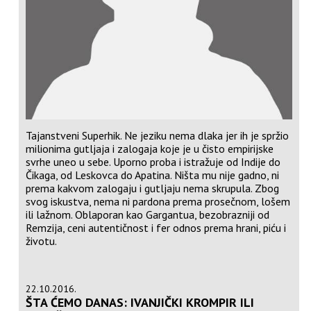
Tajanstveni Superhik. Ne jeziku nema dlaka jer ih je spržio
milionima gutljaja i zalogaja koje je u čisto empirijske
svrhe uneo u sebe. Uporno proba i istražuje od Indije do
Čikaga, od Leskovca do Apatina. Ništa mu nije gadno, ni
prema kakvom zalogaju i gutljaju nema skrupula. Zbog
svog iskustva, nema ni pardona prema prosečnom, lošem
ili lažnom. Oblaporan kao Gargantua, bezobrazniji od
Remzija, ceni autentičnost i fer odnos prema hrani, piću i
životu.
22.10.2016.
ŠTA ĆEMO DANAS: IVANJIČKI KROMPIR ILI