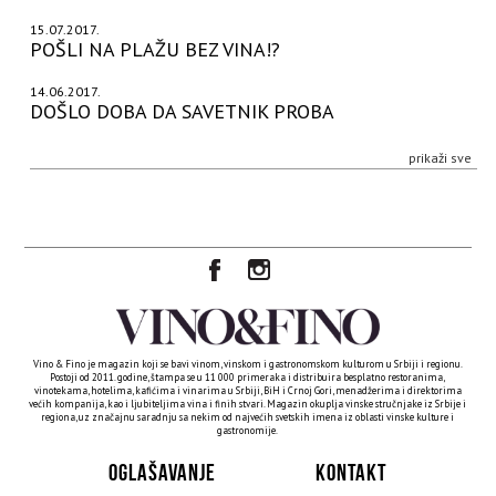
15.07.2017.
POŠLI NA PLAŽU BEZ VINA!?
14.06.2017.
DOŠLO DOBA DA SAVETNIK PROBA
prikaži sve
Vino & Fino je magazin koji se bavi vinom, vinskom i gastronomskom kulturom u Srbiji i regionu.
Postoji od 2011. godine, štampa se u 11 000 primeraka i distribuira besplatno restoranima,
vinotekama, hotelima, kafićima i vinarima u Srbiji, BiH i Crnoj Gori, menadžerima i direktorima
većih kompanija, kao i ljubiteljima vina i finih stvari. Magazin okuplja vinske stručnjake iz Srbije i
regiona, uz značajnu saradnju sa nekim od najvećih svetskih imena iz oblasti vinske kulture i
gastronomije.
OGLAŠAVANJE
KONTAKT