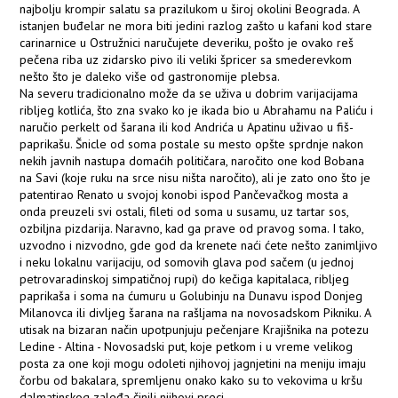
najbolju krompir salatu sa prazilukom u široj okolini Beograda. A
istanjen buđelar ne mora biti jedini razlog zašto u kafani kod stare
carinarnice u Ostružnici naručujete deveriku, pošto je ovako reš
pečena riba uz zidarsko pivo ili veliki špricer sa smederevkom
nešto što je daleko više od gastronomije plebsa.
Na severu tradicionalno može da se uživa u dobrim varijacijama
ribljeg kotlića, što zna svako ko je ikada bio u Abrahamu na Paliću i
naručio perkelt od šarana ili kod Andrića u Apatinu uživao u fiš-
paprikašu. Šnicle od soma postale su mesto opšte sprdnje nakon
nekih javnih nastupa domaćih političara, naročito one kod Bobana
na Savi (koje ruku na srce nisu ništa naročito), ali je zato ono što je
patentirao Renato u svojoj konobi ispod Pančevačkog mosta a
onda preuzeli svi ostali, fileti od soma u susamu, uz tartar sos,
ozbiljna pizdarija. Naravno, kad ga prave od pravog soma. I tako,
uzvodno i nizvodno, gde god da krenete naći ćete nešto zanimljivo
i neku lokalnu varijaciju, od somovih glava pod sačem (u jednoj
petrovaradinskoj simpatičnoj rupi) do kečiga kapitalaca, ribljeg
paprikaša i soma na ćumuru u Golubinju na Dunavu ispod Donjeg
Milanovca ili divljeg šarana na rašljama na novosadskom Pikniku. A
utisak na bizaran način upotpunjuju pečenjare Krajišnika na potezu
Ledine - Altina - Novosadski put, koje petkom i u vreme velikog
posta za one koji mogu odoleti njihovoj jagnjetini na meniju imaju
čorbu od bakalara, spremljenu onako kako su to vekovima u kršu
dalmatinskog zaleđa činili njihovi preci.