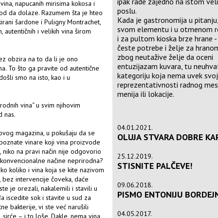
ipak rade zajedno na istom ve
vina, napucanih mirisima kokosa i
poslu.
 god da dolaze. Razumem šta je hteo
Kada je gastronomija u pitanju,
ikirani šardone i Puligny Montrachet,
svom elementu i u otmenom r
h, autentičnih i velikih vina širom
i za pultom kioska brze hrane 
česte potrebe i želje za hrano
zbog neutažive želje da oceni
ez obzira na to da li je ono
entuzijazam kuvara, tu neuhvat
na. To što ga pravite od autentične
kategoriju koja nema uvek svoj
došli smo na isto, kao i u
reprezentativnosti radnog mes
menija ili lokacije.
rodnih vina“ u svim njihovim
d nas.
04.01.2021.
 ovog magazina, u pokušaju da se
OLUJA STVARA DOBRE KA
e poznate vinare koji vina proizvode
, niko na pravi način nije odgovorio
25.12.2019.
a konvencionalne načine neprirodna?
STISNITE PALČEVE!
ko koliko i vina koja se kite nazivom
, bez intervencije čoveka, daće
09.06.2018.
e je orezali, nakalemili i stavili u
PISMO ENTONIJU BORDEJ
a iscedite sok i stavite u sud za
ne bakterije, vi ste već narušili
04.05.2017.
sirće – i to loše. Dakle, nema vina