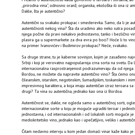
„prirodna vina“, odnosno oranž, organska, ekološka ili ona iz am
Dakle, šta je autentično?
Autentični su svakako prokupac i smederevka. Samo, da li je au
autentičnosti nekog vina? Šta da uradimo ako neko sutra posadi
njega počne da pravi nekakvo jednostavno, tanko i bezlično vin
plasira ga u supermarkete za dva evra po boci? Hoće li to vino 
na primer Ivanovićev i Budimirov prokupac? Neće, svakako.
Sa druge strane, tu je kaberne sovinjon, kojim je zasađeno naj
Srbiji i koji je verovatno najpopularnija crna sorta na svetu. Da
internacionalna rasprostranjenost podrazumevaju da od njega 
Bordou, ne možete da napravite autentično vino? Šta ćemo onda s
čileanskim, istarskim, negotinskim, šumadijskim, toskanskim i in
impresivnog karaktera, a koja imaju autentičan izraz teroara s
drugi? Ta vina su autentična, jednako kao ona iz Bordoa.
Autentičnost se, dakle, ne ogleda samo u autentičnoj sorti, ogled
internacionalne sorte u koju je moguće ugraditi teroar i jedinstv
jednostavna, i od internacionalnih i od lokalnih sorti moguće je
mediokritetsko vino, jednako kao i upečatljivo, veliko i autentič
Čitam nedavno intervju u kom jedan domaći vinar kaže kako je n