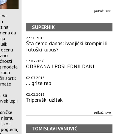
prikaži sve
a na
om
SUPERHIK
zina,
emena da
nju
22.10.2016.
Šta ćemo danas: ivanjički krompir ili
laik
futoški kupus?
i ocenu
vino
ućnosti
17.03.2016.
ODBRANA I POSLEDNJI DANI
og modela
e kada
h sorti:
02.03.2016.
… grize rep
 imate
02.02.2016.
i sa
Triperaški užitak
uvek lep i
edničke
prikaži sve
U njemu
, koji,
TOMISLAV IVANOVIĆ
g pogleda,