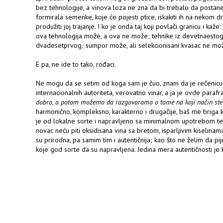
bez tehnologije, a vinova loza ne zna da bi trebalo da postan
formirala semenke, koje će pojesti ptice, iskakiti ih na nekom dr
produžiti joj trajanje. I ko je onda taj koji povlači granicu i kaž
ova tehnologija može, a ova ne može; tehnike iz devetnaestog 
dvadesetprvog; sumpor može, ali selekcionisani kvasac ne mo
E pa, ne ide to tako, rođaci.
Ne mogu da se setim od koga sam je čuo, znam da je rečenicu 
internacionalnih autoriteta, verovatno vinar, a ja je ovde paraf
dobro, a potom možemo da razgovaramo o tome na koji način ste 
harmonično, kompleksno, karakterno i drugačije, baš me briga k
je od lokalne sorte i napravljeno sa minimalnom upotrebom tehno
novac neću piti oksidisana vina sa bretom, isparljivim kiselin
su prirodna, pa samim tim i autentičnija; kao što ne želim da p
koje god sorte da su napravljena. Jedina mera autentičnosti je kv