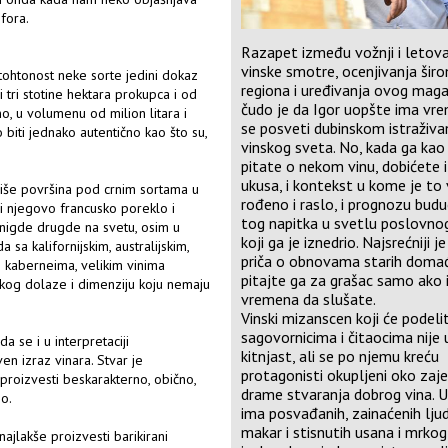
fora.
Razapet između vožnji i letov
vinske smotre, ocenjivanja šir
tohtonost neke sorte jedini dokaz
regiona i uređivanja ovog maga
 tri stotine hektara prokupca i od
čudo je da Igor uopšte ima vr
o, u volumenu od milion litara i
se posveti dubinskom istraživa
biti jednako autentično kao što su,
vinskog sveta. No, kada ga kao 
pitate o nekom vinu, dobićete 
ukusa, i kontekst u kome je to 
više površina pod crnim sortama u
rođeno i raslo, i prognozu bud
 li njegovo francusko poreklo i
tog napitka u svetlu poslovn
nigde drugde na svetu, osim u
koji ga je iznedrio. Najsrećniji j
a kalifornijskim, australijskim,
priča o obnovama starih domaći
im kaberneima, velikim vinima
pitajte ga za grašac samo ako
a kog dolaze i dimenziju koju nemaju
vremena da slušate.
Vinski mizanscen koji će podelit
sagovornicima i čitaocima nije 
a se i u interpretaciji
kitnjast, ali se po njemu kreću
en izraz vinara. Stvar je
protagonisti okupljeni oko zaj
 proizvesti beskarakterno, obično,
drame stvaranja dobrog vina. 
no.
ima posvađanih, zainaćenih ljudi
makar i stisnutih usana i mrko
ajlakše proizvesti barikirani