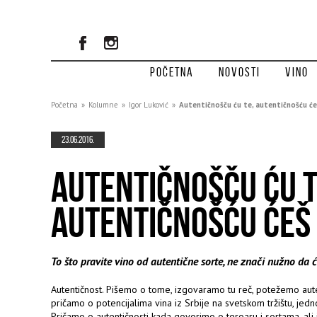
Početna
Novosti
Vino
Početna
»
Kolumne
»
Igor Luković
»
Autentičnošču ću te, autentičnošću ć
23.06.2016.
AUTENTIČNOŠČU ĆU T
AUTENTIČNOŠĆU ĆEŠ
To što pravite vino od autentične sorte, ne znači nužno da ć
Autentičnost. Pišemo o tome, izgovaramo tu reč, potežemo aut
pričamo o potencijalima vina iz Srbije na svetskom tržištu, jed
Pričamo o autentičnosti kada govorimo o teroaru i sortama, al