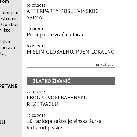
likom
02.03.2018.
AFTERPARTY POSLE VINSKOG
 Igor je u
SAJMA
estoranu
- što zbog
19.08.2016.
m, što
Prokupac uzvraća udarac
ljivu
03.02.2016.
 odraz u
MISLIM GLOBALNO, PIJEM LOKALNO
ta,
prikaži sve
ZLATKO ŽIVANIĆ
PETANE
27.09.2017.
I BOG STVORI KAFANSKU
REZERVACIJU
12.08.2017.
10 razloga zašto je vinska žurka
NU
bolja od pivske