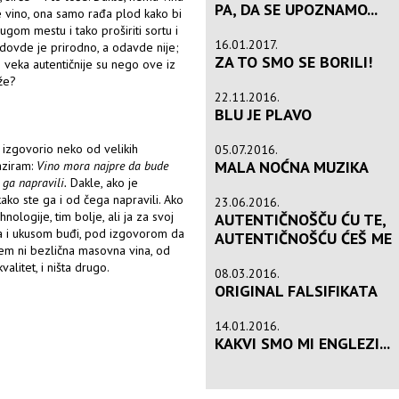
PA, DA SE UPOZNAMO...
e vino, ona samo rađa plod kako bi
ugom mestu i tako proširiti sortu i
16.01.2017.
e: dovde je prirodno, a odavde nije;
ZA TO SMO SE BORILI!
veka autentičnije su nego ove iz
že?
22.11.2016.
BLU JE PLAVO
izgovorio neko od velikih
05.07.2016.
MALA NOĆNA MUZIKA
raziram:
Vino mora najpre da bude
ga napravili.
Dakle, ako je
ako ste ga i od čega napravili. Ako
23.06.2016.
logije, tim bolje, ali ja za svoj
AUTENTIČNOŠČU ĆU TE,
ama i ukusom buđi, pod izgovorom da
AUTENTIČNOŠĆU ĆEŠ ME
ijem ni bezlična masovna vina, od
alitet, i ništa drugo.
08.03.2016.
ORIGINAL FALSIFIKATA
14.01.2016.
KAKVI SMO MI ENGLEZI...