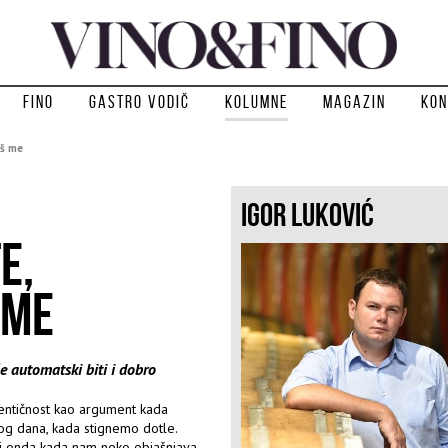
Fino
Gastro vodič
Kolumne
Magazin
Kon
eš me
IGOR LUKOVIĆ
E,
 ME
e automatski biti i dobro
entičnost kao argument kada
nog dana, kada stignemo dotle.
i i onda kada nam neko objašnjava