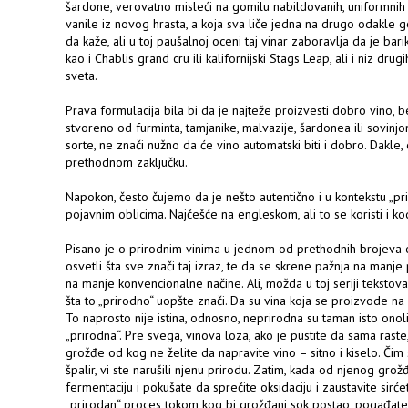
šardone, verovatno misleći na gomilu nabildovanih, uniformnih 
vanile iz novog hrasta, a koja sva liče jedna na drugo odakle
da kaže, ali u toj paušalnoj oceni taj vinar zaboravlja da je bar
kao i Chablis grand cru ili kalifornijski Stags Leap, ali i niz drugi
sveta.
Prava formulacija bila bi da je najteže proizvesti dobro vino, b
stvoreno od furminta, tamjanike, malvazije, šardonea ili sovinjo
sorte, ne znači nužno da će vino automatski biti i dobro. Dakle, 
prethodnom zaključku.
Napokon, često čujemo da je nešto autentično i u kontekstu „pri
pojavnim oblicima. Najčešće na engleskom, ali to se koristi i ko
Pisano je o prirodnim vinima u jednom od prethodnih brojeva
osvetli šta sve znači taj izraz, te da se skrene pažnja na manj
na manje konvencionalne načine. Ali, možda u toj seriji tekstova
šta to „prirodno“ uopšte znači. Da su vina koja se proizvode n
To naprosto nije istina, odnosno, neprirodna su taman isto onoli
„prirodna“. Pre svega, vinova loza, ako je pustite da sama raste
grožđe od kog ne želite da napravite vino – sitno i kiselo. Čim st
špalir, vi ste narušili njenu prirodu. Zatim, kada od njenog grožđ
fermentaciju i pokušate da sprečite oksidaciju i zaustavite sirćet
„prirodan“ proces tokom kog bi grožđani sok postao, pogađate, 