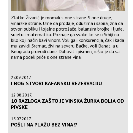
Zlatko Živanić je momak s one strane. S one druge,
vinarske strane. Ume da prodaje, oduzima i sabira, zna da
stvori publiku i lojalne potrošače, balansira brojke i ljude,
sujetu i matematiku. Poznaje ga svako ko se u Srbiji na
bilo koji način bavi vinom. Voli ga i konkurencija, čak i kada
mu zavidi. Sremac, živi na severu Bačke, voli Banat, a u
Beogradu provodi dane. Duhovit i pismen, rešio je da sa
nama podeli priče s one strane vina.
27.09.2017.
I BOG STVORI KAFANSKU REZERVACIJU
12.08.2017.
10 RAZLOGA ZAŠTO JE VINSKA ŽURKA BOLJA OD
PIVSKE
15.07.2017.
POŠLI NA PLAŽU BEZ VINA!?