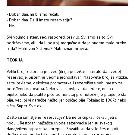
- Dobar dan, mi bi smo ručali.
- Dobar dan. Da li imate rezervaciju?
- Ne…
Svi volimo sistem, red, raspored, pravilo. Svi smo za to. Svi
podržavamo, ali...da li postoji mogućnost da ja budem malo preko
reda? Malo van Sistema? Malo iznad pravila…
TEORIJA
Veliki broj restorana je uveo (ili ga je tržište nateralo da uvede)
rezervacije. Sistem je veoma jednostavan. Nazovete broj sa vitizke,
sajta, reklame, dekoltea promoterke i rezervišete sebi mesto za
određeni broj osoba. Neko vas uslovljava da jedete, neko da
pijete, neko da platite piće pomenutoj promoterki (ne pitajte je šta
pije, već joj vi naručite nešto, jer obično pije Tokajac iz 1967.) neko
ništa. Super. Sve ok.
Zašto su izmišljene rezervacije? Da ne bi cupkali, čekali, jeli s
nogu... Restorani najčešće uvode rezervacije jer su svakog
dana/vikenda/praznika…prepuni. Shvatili su da vrlo često ljudi
dođu i zbog nedostatka mesta se vrate sa vrata restorana