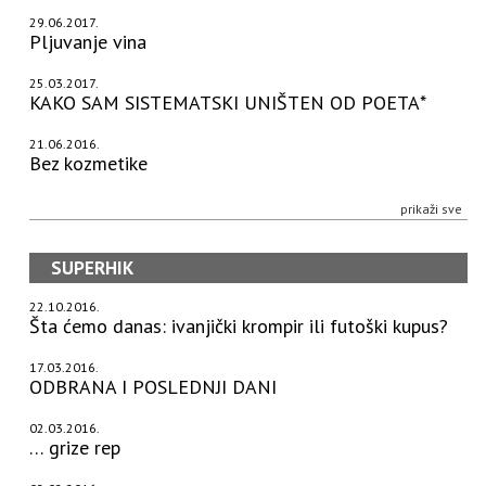
29.06.2017.
Pljuvanje vina
25.03.2017.
KAKO SAM SISTEMATSKI UNIŠTEN OD POETA*
21.06.2016.
Bez kozmetike
prikaži sve
SUPERHIK
22.10.2016.
Šta ćemo danas: ivanjički krompir ili futoški kupus?
17.03.2016.
ODBRANA I POSLEDNJI DANI
02.03.2016.
… grize rep