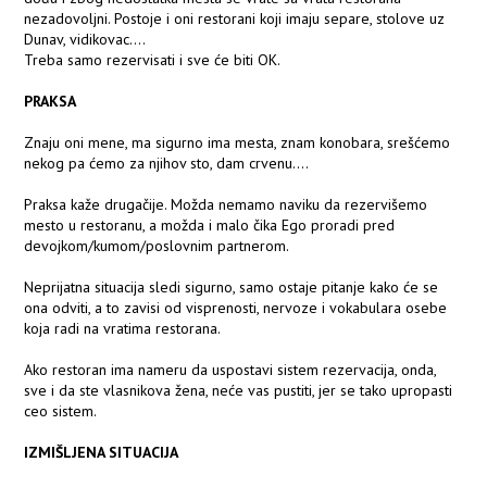
nezadovoljni. Postoje i oni restorani koji imaju separe, stolove uz
Dunav, vidikovac….
Treba samo rezervisati i sve će biti OK.
PRAKSA
Znaju oni mene, ma sigurno ima mesta, znam konobara, srešćemo
nekog pa ćemo za njihov sto, dam crvenu….
Praksa kaže drugačije. Možda nemamo naviku da rezervišemo
mesto u restoranu, a možda i malo čika Ego proradi pred
devojkom/kumom/poslovnim partnerom.
Neprijatna situacija sledi sigurno, samo ostaje pitanje kako će se
ona odviti, a to zavisi od visprenosti, nervoze i vokabulara osebe
koja radi na vratima restorana.
Ako restoran ima nameru da uspostavi sistem rezervacija, onda,
sve i da ste vlasnikova žena, neće vas pustiti, jer se tako upropasti
ceo sistem.
IZMIŠLJENA SITUACIJA