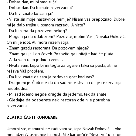
- Dobar dan, mi bi smo ručali.
- Dobar dan. Da li imate rezervaciju?
- Da li vi znate ko sam ja?
- Vi ste sin moje nastavnice hemije? Nisam vas prepoznao. Đubre
mi je dalo trojku u osmom razredu. A niste?
- Da li treba da pozovem nekog?
- Mogu li ja da odaberem? Pozovite, molim Vas , Novaka Đokovića.
On mi je idol. Ali mora rezervacija.
- Znam gazdu restorana. Da pozovem njega?
- Znam ga i ja. Lep čovek. Pozovite ga i pitajte kad će plata.
- A da vam dam jednu crvenu...
- Hvala vam. Lepo bi mi legla za cigare i taksi sa posla, ali ne
rešava Vaš problem.
- Da li vi znate da sam ja redovan gost kod vas?
- Drago mi je. Čudi me da do sad niste shvatili da je rezervacija
neophodna.
- Mi sad idemo negde drugde da jedemo, tek da znate.
- Gledajte da odaberete neki restoran gde nije potrebna
rezervacija.
ZLATKO ČASTI KONOBARE
Umorni ste, mamurni, ne radi vam se, igra Novak Đoković…. Ako
menadžer/vlasnik nije tu, poslažite kartončiće “Reserve” u celom