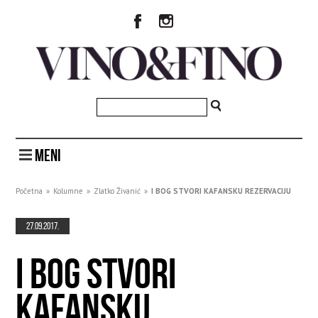
MENI
Početna
»
Kolumne
»
Zlatko Živanić
»
I BOG STVORI KAFANSKU REZERVACIJU
27.09.2017.
I BOG STVORI
KAFANSKU