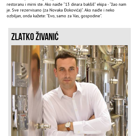
restoranu i mirni ste. Ako naiđe “13 dinara bakšiš” ekipa - “žao nam
je. Sve rezervisano (za Novaka Đokovića)”. Ako naiđe i neko
ozbiljan, onda kažete: “Evo, samo za Vas, gospodine”.
ZLATKO ŽIVANIĆ