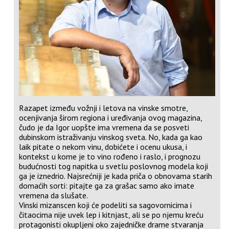
Razapet između vožnji i letova na vinske smotre,
ocenjivanja širom regiona i uređivanja ovog magazina,
čudo je da Igor uopšte ima vremena da se posveti
dubinskom istraživanju vinskog sveta. No, kada ga kao
laik pitate o nekom vinu, dobićete i ocenu ukusa, i
kontekst u kome je to vino rođeno i raslo, i prognozu
budućnosti tog napitka u svetlu poslovnog modela koji
ga je iznedrio. Najsrećniji je kada priča o obnovama starih
domaćih sorti: pitajte ga za grašac samo ako imate
vremena da slušate.
Vinski mizanscen koji će podeliti sa sagovornicima i
čitaocima nije uvek lep i kitnjast, ali se po njemu kreću
protagonisti okupljeni oko zajedničke drame stvaranja