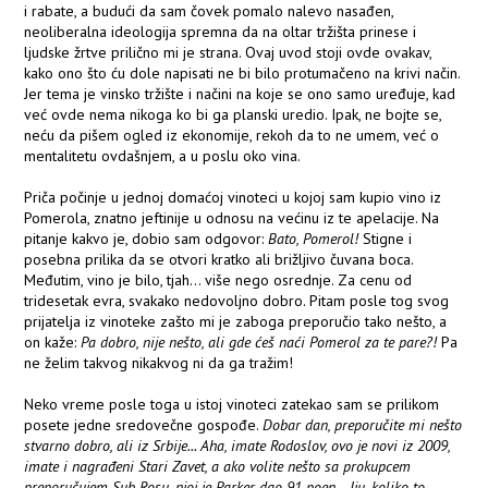
i rabate, a budući da sam čovek pomalo nalevo nasađen,
neoliberalna ideologija spremna da na oltar tržišta prinese i
ljudske žrtve prilično mi je strana. Ovaj uvod stoji ovde ovakav,
kako ono što ću dole napisati ne bi bilo protumačeno na krivi način.
Jer tema je vinsko tržište i načini na koje se ono samo uređuje, kad
već ovde nema nikoga ko bi ga planski uredio. Ipak, ne bojte se,
neću da pišem ogled iz ekonomije, rekoh da to ne umem, već o
mentalitetu ovdašnjem, a u poslu oko vina.
Priča počinje u jednoj domaćoj vinoteci u kojoj sam kupio vino iz
Pomerola, znatno jeftinije u odnosu na većinu iz te apelacije. Na
pitanje kakvo je, dobio sam odgovor:
Bato, Pomerol!
Stigne i
posebna prilika da se otvori kratko ali brižljivo čuvana boca.
Međutim, vino je bilo, tjah... više nego osrednje. Za cenu od
tridesetak evra, svakako nedovoljno dobro. Pitam posle tog svog
prijatelja iz vinoteke zašto mi je zaboga preporučio tako nešto, a
on kaže:
Pa dobro, nije nešto, ali gde ćeš naći Pomerol za te pare?!
Pa
ne želim takvog nikakvog ni da ga tražim!
Neko vreme posle toga u istoj vinoteci zatekao sam se prilikom
posete jedne sredovečne gospođe.
Dobar dan, preporučite mi nešto
stvarno dobro, ali iz Srbije... Aha, imate Rodoslov, ovo je novi iz 2009,
imate i nagrađeni Stari Zavet, a ako volite nešto sa prokupcem
preporučujem Sub Rosu, njoj je Parker dao 91 poen.
..
Iju, koliko to