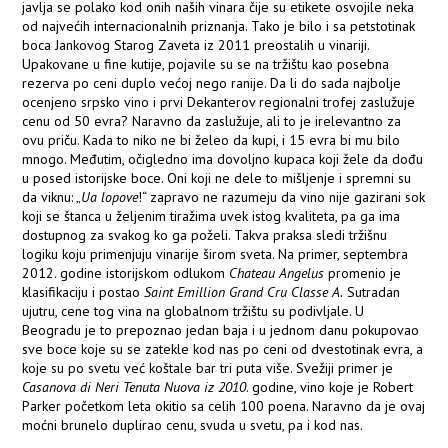
javlja se polako kod onih naših vinara čije su etikete osvojile neka
od najvećih internacionalnih priznanja. Tako je bilo i sa petstotinak
boca Jankovog Starog Zaveta iz 2011 preostalih u vinariji.
Upakovane u fine kutije, pojavile su se na tržištu kao posebna
rezerva po ceni duplo većoj nego ranije. Da li do sada najbolje
ocenjeno srpsko vino i prvi Dekanterov regionalni trofej zaslužuje
cenu od 50 evra? Naravno da zaslužuje, ali to je irelevantno za
ovu priču. Kada to niko ne bi želeo da kupi, i 15 evra bi mu bilo
mnogo. Međutim, očigledno ima dovoljno kupaca koji žele da dođu
u posed istorijske boce. Oni koji ne dele to mišljenje i spremni su
da viknu: „
Ua lopove
!“ zapravo ne razumeju da vino nije gazirani sok
koji se štanca u željenim tiražima uvek istog kvaliteta, pa ga ima
dostupnog za svakog ko ga poželi. Takva praksa sledi tržišnu
logiku koju primenjuju vinarije širom sveta. Na primer, septembra
2012. godine istorijskom odlukom
Chateau Angelus
promenio je
klasifikaciju i postao
Saint Emillion Grand Cru Classe A.
Sutradan
ujutru, cene tog vina na globalnom tržištu su podivljale. U
Beogradu je to prepoznao jedan baja i u jednom danu pokupovao
sve boce koje su se zatekle kod nas po ceni od dvestotinak evra, a
koje su po svetu već koštale bar tri puta više. Svežiji primer je
Casanova di Neri Tenuta Nuova iz 2010
. godine, vino koje je Robert
Parker početkom leta okitio sa celih 100 poena. Naravno da je ovaj
moćni brunelo duplirao cenu, svuda u svetu, pa i kod nas.