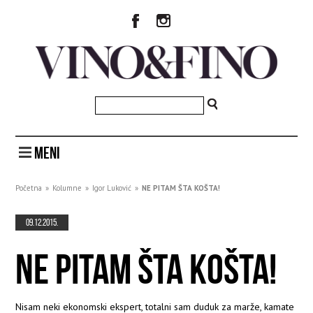
MENI
Početna
»
Kolumne
»
Igor Luković
»
NE PITAM ŠTA KOŠTA!
09.12.2015.
NE PITAM ŠTA KOŠTA!
Nisam neki ekonomski ekspert, totalni sam duduk za marže, kamate