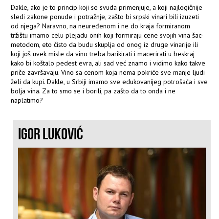
Dakle, ako je to princip koji se svuda primenjuje, a koji najlogičnije
sledi zakone ponude i potražnje, zašto bi srpski vinari bili izuzeti
od njega? Naravno, na neuređenom i ne do kraja formiranom
tržištu imamo celu plejadu onih koji formiraju cene svojih vina šac-
metodom, eto čisto da budu skuplja od onog iz druge vinarije ili
koji još uvek misle da vino treba barikirati i macerirati u beskraj
kako bi koštalo pedest evra, ali sad već znamo i vidimo kako takve
priče završavaju. Vino sa cenom koja nema pokriće sve manje ljudi
želi da kupi. Dakle, u Srbiji imamo sve edukovanijeg potrošača i sve
bolja vina. Za to smo se i borili, pa zašto da to onda i ne
naplatimo?
IGOR LUKOVIĆ