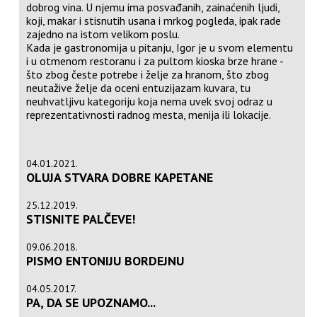
dobrog vina. U njemu ima posvađanih, zainaćenih ljudi,
koji, makar i stisnutih usana i mrkog pogleda, ipak rade
zajedno na istom velikom poslu.
Kada je gastronomija u pitanju, Igor je u svom elementu
i u otmenom restoranu i za pultom kioska brze hrane -
što zbog česte potrebe i želje za hranom, što zbog
neutažive želje da oceni entuzijazam kuvara, tu
neuhvatljivu kategoriju koja nema uvek svoj odraz u
reprezentativnosti radnog mesta, menija ili lokacije.
04.01.2021.
OLUJA STVARA DOBRE KAPETANE
25.12.2019.
STISNITE PALČEVE!
09.06.2018.
PISMO ENTONIJU BORDEJNU
04.05.2017.
PA, DA SE UPOZNAMO...