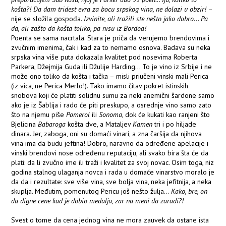
košta?! Da dam tridest evra za bocu srpskog vina, ne dolazi u obzir!
–
nije se složila gospođa.
Izvinite, ali tražili ste nešto jako dobro
...
Pa
da, ali zašto da košta toliko, pa nisu iz Bordoa!
Poenta se sama nacrtala. Stara je priča da verujemo brendovima i
zvučnim imenima, čak i kad za to nemamo osnova. Badava su neka
srpska vina više puta dokazala kvalitet pod nosevima Roberta
Parkera, Džejmija Guda ili Džulije Harding... To je vino iz Srbije i ne
može ono toliko da košta i tačka – misli priučeni vinski mali Perica
(iz vica, ne Perica Merlo!). Tako imamo čitav pokret istinskih
snobova koji će platiti solidnu sumu za neki anemični šardone samo
ako je iz Šablija i rado će piti preskupo, a osrednje vino samo zato
što na njemu piše
Pomerol
ili
Sonoma
, dok će kukati kao ranjeni što
Bjelicina
Babaroga
košta dve, a Mataljev
Kamen
tri i po hiljade
dinara. Jer, zaboga, oni su domaći vinari, a zna čaršija da njihova
vina ima da budu jeftina! Dobro, naravno da određene apelacije i
vinski brendovi nose određenu reputaciju, ali svako bira šta će da
plati: da li zvučno ime ili traži i kvalitet za svoj novac. Osim toga, niz
godina stalnog ulaganja novca i rada u domaće vinarstvo moralo je
da da i rezultate: sve više vina, sve bolja vina, neka jefitnija, a neka
skuplja. Međutim, pomenutog Pericu još nešto žulja...
Kako, bre, on
da digne cene kad je dobio medalju, zar na meni da zaradi?!
Svest o tome da cena jednog vina ne mora zauvek da ostane ista