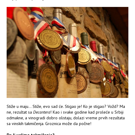
Stiže u maju... Stiže, evo sad će. Stigao je! Ko je stigao? Vožd? Ma
ne, rezultat sa
Decantera
! Kao i svake godine kad proleće u Srbiji
odmakne, a vinogradi dobro olistaju, dolazi vreme prvih rezultata
sa vinskih takmičenja. Groznica može da počne!