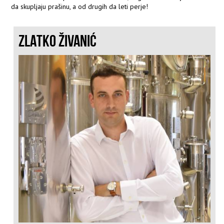
da skupljaju prašinu, a od drugih da leti perje!
ZLATKO ŽIVANIĆ