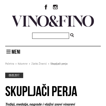
MENI
Početna
»
Kolumne
»
Zlatko Živanić
»
Skupljači perja
09.05.2017.
SKUPLJAČI PERJA
Trofeji, medalje, nagrade i vlažni snovi vinarevi