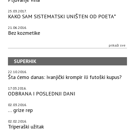
25.03.2017.
KAKO SAM SISTEMATSKI UNIŠTEN OD POETA*
21.06.2016.
Bez kozmetike
prikaži sve
SUPERHIK
22.10.2016.
Šta ćemo danas: ivanjički krompir ili futoški kupus?
17.03.2016.
ODBRANA I POSLEDNJI DANI
02.03.2016.
… grize rep
02.02.2016.
Triperaški užitak