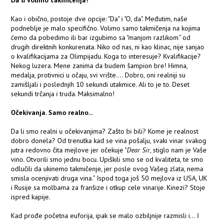
Da li volimo takmičenja?
Kao i obično, postoje dve opcije: "Da" i "O, da". Međutim, naše
podneblje je malo specifično. Volimo samo takmičenja na kojima
ćemo da pobedimo ili bar izgubimo sa "manjom razlikom“ od
drugih direktnih konkurenata. Niko od nas, ni kao klinac, nije sanjao
o kvalifikacijama za Olimpijadu. Koga to interesuje? Kvalifikacije?
Nekog luzera. Mene zanima da budem šampion bre! Himna,
medalja, protivnici u očaju, svi vrište.... Dobro, oni realniji su
zamišljali i poslednjih 10 sekundi utakmice. Ali to je to. Deset
sekundi trčanja i truda. Maksimalno!
Očekivanja. Samo realno...
Da li smo realni u očekivanjima? Zašto bi bili? Kome je realnost
dobro donela? Od trenutka kad se vina pošalju, svaki vinar svakog
jutra redovno čita mejlove jer očekuje "
Dear Sir
, stiglo nam je Vaše
vino. Otvorili smo jednu bocu. Upiškili smo se od kvaliteta, te smo
odlučili da ukinemo takmičenje, jer posle ovog Vašeg zlata, nema
smisla ocenjivati druga vina.“ Ispod toga još 50 mejlova iz USA, UK
i Rusije sa molbama za franšize i otkup cele vinarije. Kinezi? Stoje
ispred kapije.
Kad prođe početna euforija, ipak se malo ozbiljnije razmisli i... I