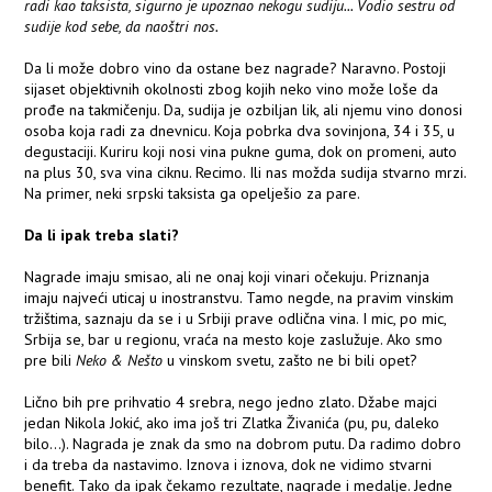
radi kao taksista, sigurno je upoznao nekogu sudiju... Vodio sestru od
sudije kod sebe, da naoštri nos.
Da li može dobro vino da ostane bez nagrade? Naravno. Postoji
sijaset objektivnih okolnosti zbog kojih neko vino može loše da
prođe na takmičenju. Da, sudija je ozbiljan lik, ali njemu vino donosi
osoba koja radi za dnevnicu. Koja pobrka dva sovinjona, 34 i 35, u
degustaciji. Kuriru koji nosi vina pukne guma, dok on promeni, auto
na plus 30, sva vina ciknu. Recimo. Ili nas možda sudija stvarno mrzi.
Na primer, neki srpski taksista ga opelješio za pare.
Da li ipak treba slati?
Nagrade imaju smisao, ali ne onaj koji vinari očekuju. Priznanja
imaju najveći uticaj u inostranstvu. Tamo negde, na pravim vinskim
tržištima, saznaju da se i u Srbiji prave odlična vina. I mic, po mic,
Srbija se, bar u regionu, vraća na mesto koje zaslužuje. Ako smo
pre bili
Neko & Nešto
u vinskom svetu, zašto ne bi bili opet?
Lično bih pre prihvatio 4 srebra, nego jedno zlato. Džabe majci
jedan Nikola Jokić, ako ima još tri Zlatka Živanića (pu, pu, daleko
bilo...). Nagrada je znak da smo na dobrom putu. Da radimo dobro
i da treba da nastavimo. Iznova i iznova, dok ne vidimo stvarni
benefit. Tako da ipak čekamo rezultate, nagrade i medalje. Jedne