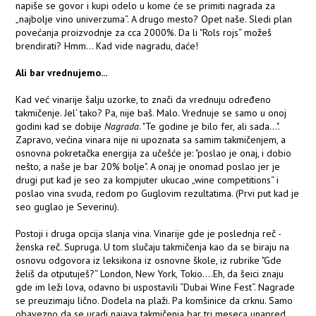
napiše se govor i kupi odelo u kome će se primiti nagrada za
„najbolje vino univerzuma“. A drugo mesto? Opet naše. Sledi plan
povećanja proizvodnje za cca 2000%. Da li "Rols rojs“ možeš
brendirati? Hmm... Kad vide nagradu, daće!
Ali bar vrednujemo...
Kad već vinarije šalju uzorke, to znači da vrednuju određeno
takmičenje. Jel’ tako? Pa, nije baš. Malo. Vrednuje se samo u onoj
godini kad se dobije
Nagrada
. "Te godine je bilo fer, ali sada...".
Zapravo, većina vinara nije ni upoznata sa samim takmičenjem, a
osnovna pokretačka energija za učešće je: "poslao je onaj, i dobio
nešto, a naše je bar 20% bolje". A onaj je onomad poslao jer je
drugi put kad je seo za kompjuter ukucao „wine competitions“ i
poslao vina svuda, redom po Guglovim rezultatima. (Prvi put kad je
seo guglao je Severinu).
Postoji i druga opcija slanja vina. Vinarije gde je poslednja reč -
ženska reč. Supruga. U tom slučaju takmičenja kao da se biraju na
osnovu odgovora iz leksikona iz osnovne škole, iz rubrike "Gde
želiš da otputuješ?“ London, New York, Tokio....Eh, da šeici znaju
gde im leži lova, odavno bi uspostavili “Dubai Wine Fest“. Nagrade
se preuzimaju lično. Dodela na plaži. Pa komšinice da crknu. Samo
obavezno da se uradi najava takmičenja bar tri meseca unapred.