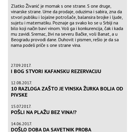
Zlatko Živanić je momak s one strane. S one druge,
vinarske strane. Ume da prodaje, oduzima i sabira, zna da
stvori publiku i lojalne potrošače, balansira brojke i ljude,
sujetu i matematiku. Poznaje ga svako ko se u Srbiji na
bilo koji način bavi vinom. Voli ga i konkurencija, čak i kada
mu zavidi. Sremac, živi na severu Bačke, voli Banat, a u
Beogradu provodi dane. Duhovit i pismen, rešio je da sa
nama podeli priče s one strane vina.
27.09.2017.
I BOG STVORI KAFANSKU REZERVACIJU
12.08.2017.
10 RAZLOGA ZAŠTO JE VINSKA ŽURKA BOLJA OD
PIVSKE
15.07.2017.
POŠLI NA PLAŽU BEZ VINA!?
14.06.2017.
DOŠLO DOBA DA SAVETNIK PROBA