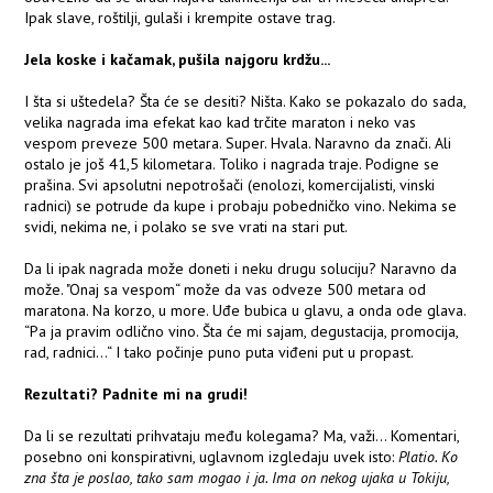
Ipak slave, roštilji, gulaši i krempite ostave trag.
Jela koske i kačamak, pušila najgoru krdžu...
I šta si uštedela? Šta će se desiti? Ništa. Kako se pokazalo do sada,
velika nagrada ima efekat kao kad trčite maraton i neko vas
vespom preveze 500 metara. Super. Hvala. Naravno da znači. Ali
ostalo je još 41,5 kilometara. Toliko i nagrada traje. Podigne se
prašina. Svi apsolutni nepotrošači (enolozi, komercijalisti, vinski
radnici) se potrude da kupe i probaju pobedničko vino. Nekima se
svidi, nekima ne, i polako se sve vrati na stari put.
Da li ipak nagrada može doneti i neku drugu soluciju? Naravno da
može. "Onaj sa vespom“ može da vas odveze 500 metara od
maratona. Na korzo, u more. Uđe bubica u glavu, a onda ode glava.
“Pa ja pravim odlično vino. Šta će mi sajam, degustacija, promocija,
rad, radnici...“ I tako počinje puno puta viđeni put u propast.
Rezultati? Padnite mi na grudi!
Da li se rezultati prihvataju među kolegama? Ma, važi... Komentari,
posebno oni konspirativni, uglavnom izgledaju uvek isto:
Platio. Ko
zna šta je poslao, tako sam mogao i ja. Ima on nekog ujaka u Tokiju,