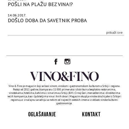
POŠLI NA PLAŽU BEZ VINA!?
14.06.2017.
DOŠLO DOBA DA SAVETNIK PROBA
prikaži sve
Vino & Fino je magazin koji se bavi vinom, vinskom i gastronomskom kulturom u Srbiji i regionu.
Postoji od 2011. godine, štampa se u 11 000 primeraka i distribuira besplatno restoranima,
vinotekama, hotelima, kafićima i vinarima u Srbiji, BiH i Crnoj Gori, menadžerima i direktorima
većih kompanija, kao i ljubiteljima vina i finih stvari. Magazin okuplja vinske stručnjake iz Srbije i
regiona, uz značajnu saradnju sa nekim od najvećih svetskih imena iz oblasti vinske kulture i
gastronomije.
OGLAŠAVANJE
KONTAKT