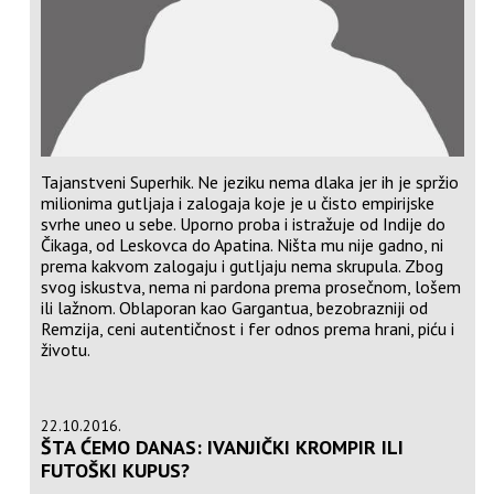
Tajanstveni Superhik. Ne jeziku nema dlaka jer ih je spržio
milionima gutljaja i zalogaja koje je u čisto empirijske
svrhe uneo u sebe. Uporno proba i istražuje od Indije do
Čikaga, od Leskovca do Apatina. Ništa mu nije gadno, ni
prema kakvom zalogaju i gutljaju nema skrupula. Zbog
svog iskustva, nema ni pardona prema prosečnom, lošem
ili lažnom. Oblaporan kao Gargantua, bezobrazniji od
Remzija, ceni autentičnost i fer odnos prema hrani, piću i
životu.
22.10.2016.
ŠTA ĆEMO DANAS: IVANJIČKI KROMPIR ILI
FUTOŠKI KUPUS?