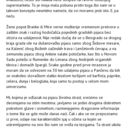
supermarketa. To je moja mala pobuna protiv toga što nam se u
takvom konceptu neumitno nameće, da svi moramo jesti isto. E, pa
neću.
Žene poput Branke ili Mire verne mušterije vremenom pretvore u
zaštitni znak i razlog hodočašća pojedinih gradskih pijaca bez
obzira na udaljenost. Nije redak slučaj da se u Beogradu sa drugog
kraja grada ide na dušanovačku pijacu samo zbog Šickove mesare,
na Kalenić zbog Božinih začinskih trava i Lenčetovih ćevapa, a na
zemunsku pijacu zbog Ankine salate potočarke, kao što u Novom
Sadu potežu iz Rumenke do Limana zbog Andrijinih organskih
tikvica i domaćih špargli. Svake godine pred prve mrazeve ja
moram da se odvezem na 30 km udaljenu pijacu u Pančevu da bih
se snabdeo slovačkom slatko-kiselom turšijom od karfiola, paprike,
celera, dunja i belogluka, koja samo tu postoji u celom mom
univerzumu.
Mi, kojima je odlazak na pijacu životna strast, srećemo se
decenijama na istim mestima; javljamo se jedini drugima diskretnim
pokretom glave i osmehom, razmenjujemo dragocene informacije
o tome šta se gde može danas naći. Čak i ako se ne prepoznamo
iz prve, odaje nas karakteristični sjaj u očima sa kojim se
ustremljujemo na ono što nam se sviđa na tezgama. Ta strast ukida