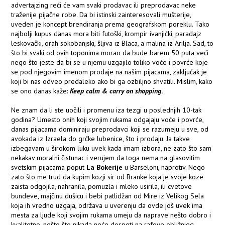
advertajzing reći će vam svaki prodavac ili preprodavac neke
traženije pijačne robe. Da bi istinski zainteresovali mušterije,
uveden je koncept brendiranja prema geografskom poreklu. Tako
najbolji kupus danas mora biti futoški, krompir ivanjički, paradajz
leskovački, orah sokobanjski, šljiva iz Blaca, a malina iz Arilja. Sad, to
što bi svaki od ovih toponima morao da bude barem 50 puta veći
nego što jeste da bi se u njemu uzgajilo toliko voće i povrće koje
se pod njegovim imenom prodaje na našim pijacama, zaključak je
koji bi nas odveo predaleko ako bi ga ozbiljno shvatili. Mislim, kako
se ono danas kaže:
Keep calm & carry on shopping
.
Ne znam da li ste uočili i promenu iza tezgi u poslednjih 10-tak
godina? Umesto onih koji svojim rukama odgajaju voće i povrće,
danas pijacama dominiraju preprodavci koji se razumeju u sve, od
avokada iz Izraela do grčke lubenice, što i prodaju. Ja takve
izbegavam u širokom luku uvek kada imam izbora, ne zato što sam
nekakav moralni čistunac i verujem da toga nema na glasovitim
svetskim pijacama poput
La Bokerije
u Barseloni, naprotiv. Nego
zato što me trud da kupim kozji sir od Branke koja je svoje koze
zaista odgojila, nahranila, pomuzla i mleko usirila, ili cvetove
bundeve, majčinu dušicu i bebi patlidžan od Mire iz Velikog Sela
koja ih vredno uzgaja, održava u uverenju da ovde još uvek ima
mesta za ljude koji svojim rukama umeju da naprave nešto dobro i
kvalitetno, nešto što nikada neće dospeti na rafove obližnjeg