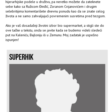
hijerarhijske podele u društvu, pa neretko možete da zateknete
sebe kako sa Ružicom Đinđić, Zoranom Cvijanovićem i drugim
selebritijima komentarišete dnevnu ponudu kao da se znate celog
života a ne samo zahvaljujući povremenim susretima pred tezgom.
Ako je vaš dosadašnji životni izbor bio supermarket, a stigli ste do
ove tačke u tekstu, onda se javite kada se budemo videli sledeći
put na Kaleniću, Bajloniju ili u Zemunu. Moj zadatak je uspešno
ispunjen!
SUPERHIK