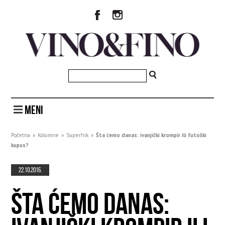
MENI
Početna
»
Kolumne
»
Superhik
»
Šta ćemo danas: ivanjički krompir ili futoški
kupus?
22.10.2016.
ŠTA ĆEMO DANAS: