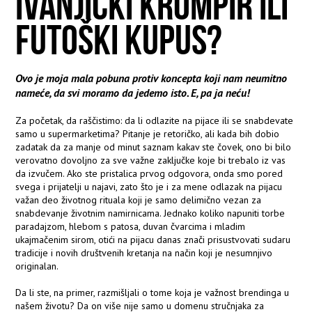
IVANJIČKI KROMPIR ILI
FUTOŠKI KUPUS?
Ovo je moja mala pobuna protiv koncepta koji nam neumitno
nameće, da svi moramo da jedemo isto. E, pa ja neću!
Za početak, da raščistimo: da li odlazite na pijace ili se snabdevate
samo u supermarketima? Pitanje je retoričko, ali kada bih dobio
zadatak da za manje od minut saznam kakav ste čovek, ono bi bilo
verovatno dovoljno za sve važne zaključke koje bi trebalo iz vas
da izvučem. Ako ste pristalica prvog odgovora, onda smo pored
svega i prijatelji u najavi, zato što je i za mene odlazak na pijacu
važan deo životnog rituala koji je samo delimično vezan za
snabdevanje životnim namirnicama. Jednako koliko napuniti torbe
paradajzom, hlebom s patosa, duvan čvarcima i mladim
ukajmačenim sirom, otići na pijacu danas znači prisustvovati sudaru
tradicije i novih društvenih kretanja na način koji je nesumnjivo
originalan.
Da li ste, na primer, razmišljali o tome koja je važnost brendinga u
našem životu? Da on više nije samo u domenu stručnjaka za