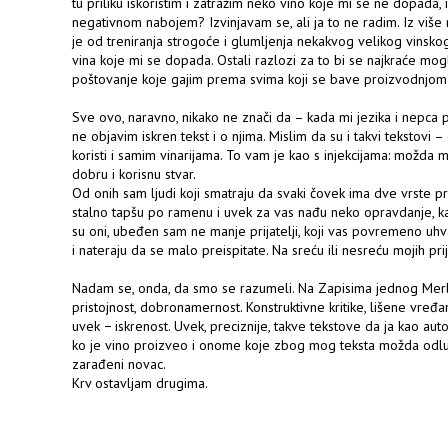
tu priliku iskoristim i zatražim neko vino koje mi se ne dopada,
negativnom nabojem? Izvinjavam se, ali ja to ne radim. Iz više r
je od treniranja strogoće i glumljenja nekakvog velikog vinskog
vina koje mi se dopada. Ostali razlozi za to bi se najkraće mog
poštovanje koje gajim prema svima koji se bave proizvodnjom 
Sve ovo, naravno, nikako ne znači da – kada mi jezika i nepca 
ne objavim iskren tekst i o njima. Mislim da su i takvi tekstovi –
koristi i samim vinarijama. To vam je kao s injekcijama: možda 
dobru i korisnu stvar.
Od onih sam ljudi koji smatraju da svaki čovek ima dve vrste prij
stalno tapšu po ramenu i uvek za vas nađu neko opravdanje, ka
su oni, ubeđen sam ne manje prijatelji, koji vas povremeno uh
i nateraju da se malo preispitate. Na sreću ili nesreću mojih prij
Nadam se, onda, da smo se razumeli. Na Zapisima jednog Merl
pristojnost, dobronamernost. Konstruktivne kritike, lišene vređanja 
uvek − iskrenost. Uvek, preciznije, takve tekstove da ja kao 
ko je vino proizveo i onome koje zbog mog teksta možda odlu
zarađeni novac.
Krv ostavljam drugima.