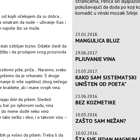
stranicama, Perica širi dijapaz
pokušavajući da doda po koji k
komadić u vinski mozaik Srbije.
i od kojih očekujem da su dobra...
ava smatram da nude − uživanje. Kao i
em najviše što se može.
23.01.2018.
MANGULICA BLUZ
stali ozbiljan biznis. Odatle sledi da
 tržištu i da prodajom svog proizvoda
29.06.2017.
PLJUVANJE VINA
zitivno piše, priča... Naravno, svako
25.03.2017.
napišemo da je vrhunsko. S druge
KAKO SAM SISTEMATSKI
manje ili više suptilno) zbog nečega
UNIŠTEN OD POETA*
kvalitete, ali i mane svojih vina.
21.06.2016.
anjaju
žele
da pišem. Sledeći
BEZ KOZMETIKE
u, bar po njihovom sudu, vina
em do mene dođe neko vino
10.03.2016.
e tako nešto i desi, i o takvom vinu –
ZAŠTO SAM NEŽAN?
10.02.2016.
ti bih ja voleo da pišem. Treba li da
ŠTA SVE JEDAN MAGNUM