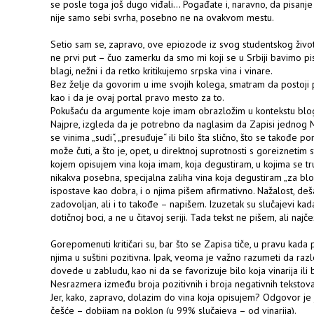
se posle toga još dugo viđali… Pogađate i, naravno, da pisanj
nije samo sebi svrha, posebno ne na ovakvom mestu.
Setio sam se, zapravo, ove epiozode iz svog studentskog živo
ne prvi put – čuo zamerku da smo mi koji se u Srbiji bavimo pi
blagi, nežni i da retko kritikujemo srpska vina i vinare.
Bez želje da govorim u ime svojih kolega, smatram da postoji 
kao i da je ovaj portal pravo mesto za to.
Pokušaću da argumente koje imam obrazložim u kontekstu bloga 
Najpre, izgleda da je potrebno da naglasim da Zapisi jednog 
se vinima „sudi“, „presuđuje“ ili bilo šta slično, što se takođe p
može čuti, a što je, opet, u direktnoj suprotnosti s goreiznetim
kojem opisujem vina koja imam, koja degustiram, u kojima se tr
nikakva posebna, specijalna zaliha vina koja degustiram „za blo
ispostave kao dobra, i o njima pišem afirmativno. Nažalost, d
zadovoljan, ali i to takođe – napišem. Izuzetak su slučajevi ka
dotičnoj boci, a ne u čitavoj seriji. Tada tekst ne pišem, ali na
Gorepomenuti kritičari su, bar što se Zapisa tiče, u pravu kada
njima u suštini pozitivna. Ipak, veoma je važno razumeti da razlo
dovede u zabludu, kao ni da se favorizuje bilo koja vinarija ili b
Nesrazmera između broja pozitivnih i broja negativnih tekstova 
Jer, kako, zapravo, dolazim do vina koja opisujem? Odgovor je j
češće – dobijam na poklon (u 99% slučajeva – od vinarija).