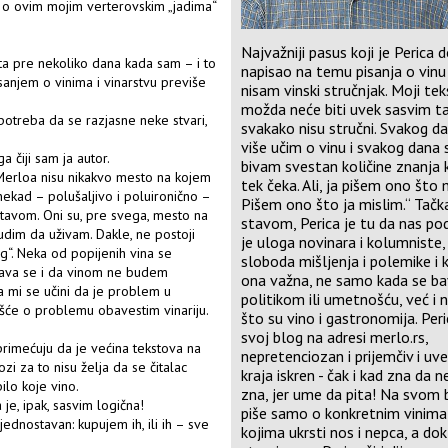
e o ovim mojim verterovskim „jadima“
Najvažniji pasus koji je Perica 
ta pre nekoliko dana kada sam – i to
napisao na temu pisanja o vinu 
sanjem o vinima i vinarstvu previše
nisam vinski stručnjak. Moji te
možda neće biti uvek sasvim ta
potreba da se razjasne neke stvari,
svakako nisu stručni. Svakog d
više učim o vinu i svakog dana 
čiji sam ja autor.
bivam svestan količine znanja
Merloa nisu nikakvo mesto na kojem
tek čeka. Ali, ja pišem ono što 
onekad – polušaljivo i poluironično –
Pišem ono što ja mislim.“ Tačk
 stavom. Oni su, pre svega, mesto na
stavom, Perica je tu da nas po
udim da uživam. Dakle, ne postoji
je uloga novinara i kolumniste,
g“. Neka od popijenih vina se
sloboda mišljenja i polemike i k
ešava se i da vinom ne budem
ona važna, ne samo kada se ba
da mi se učini da je problem u
politikom ili umetnošću, već i 
jčešće o problemu obavestim vinariju.
što su vino i gastronomija. Per
svoj blog na adresi
merlo.rs
,
 primećuju da je većina tekstova na
nepretenciozan i prijemčiv i uv
zi za to nisu želja da se čitalac
kraja iskren - čak i kad zna da 
ilo koje vino.
zna, jer ume da pita! Na svom
je, ipak, sasvim logična!
piše samo o konkretnim vinima
ednostavan: kupujem ih, ili ih – sve
kojima ukrsti nos i nepca, a do