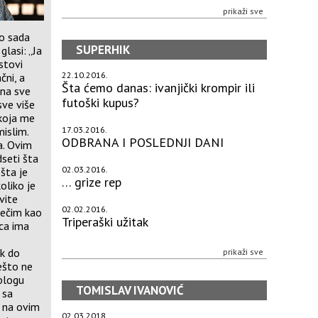
prikaži sve
do sada
SUPERHIK
glasi: „Ja
kstovi
22.10.2016.
čni, a
Šta ćemo danas: ivanjički krompir ili
ana sve
futoški kupus?
sve više
 koja me
17.03.2016.
mislim.
ODBRANA I POSLEDNJI DANI
a. Ovim
dseti šta
02.03.2016.
 šta je
… grize rep
oliko je
vite
02.02.2016.
nečim kao
Triperaški užitak
ica ima
ek do
prikaži sve
nešto ne
 blogu
TOMISLAV IVANOVIĆ
 sa
k na ovim
02.03.2018.