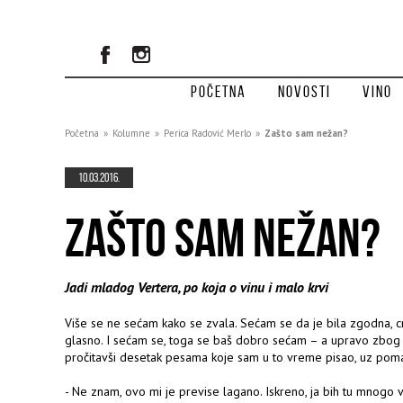
Početna
Novosti
Vino
Početna
»
Kolumne
»
Perica Radović Merlo
»
Zašto sam nežan?
10.03.2016.
ZAŠTO SAM NEŽAN?
Jadi mladog Vertera, po koja o vinu i malo krvi
Više se ne sećam kako se zvala. Sećam se da je bila zgodna, cr
glasno. I sećam se, toga se baš dobro sećam ­– a upravo zbog 
pročitavši desetak pesama koje sam u to vreme pisao, uz pomalo
- Ne znam, ovo mi je previse lagano. Iskreno, ja bih tu mnogo v