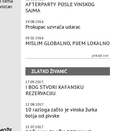
on tema
AFTERPARTY POSLE VINSKOG
oristan
SAJMA
19.08.2016.
Prokupac uzvraća udarac
03.02.2016.
MISLIM GLOBALNO, PIJEM LOKALNO
prikaži sve
ZLATKO ŽIVANIĆ
27.09.2017.
I BOG STVORI KAFANSKU
REZERVACIJU
12.08.2017.
10 razloga zašto je vinska žurka
bolja od pivske
15.07.2017.
 MOŽE