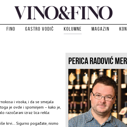
Fino
Gastro vodič
Kolumne
Magazin
Kon
PERICA RADOVIĆ ME
nokosa i visoka, i da se smejala
toga je ovde i spominjem – kako je,
 razočarani izraz lica rekla:
iše krvi... Sigurno pogađate, nismo