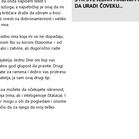
 i da onda napišem tekst s
DA URADI ČOVEKU...
azloga, a najsebičniji je onaj da mi
 kritičara draže da uživam u boci
li svesti na dobronamernost i veliko
vina.
padnu vina koja mi se ne dopadaju,
 osim što su korisni čitaocima – od
malo i zabole, ali dugoročno rade
atelja. Jednu čine oni koji vas
kvu god glupost da pravite. Drugi
vate za ramena i dobro vas protresu
atelja, ja sam ovaj drugi tip.
oa možete da očekujete iskrenost,
(vina, ali i inteligencije čitalaca). I
autor mogu u oči da pogledam i onome
čio da za njega da svoj teško