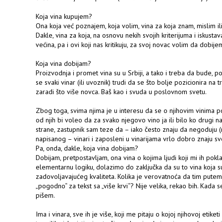
Koja vina kupujem?
Ona koja već poznajem, koja volim, vina za koja znam, mislim il
Dakle, vina za koja, na osnovu nekih svojih kriterijuma i iskust
većina, pa i ovi koji nas kritikuju, za svoj novac volim da dobij
Koja vina dobijam?
Proizvodnja i promet vina su u Srbiji, a tako i treba da bude, po
se svaki vinar (ili uvoznik) trudi da se što bolje pozicionira na
zaradi što više novca. Baš kao i svuda u poslovnom svetu.
Zbog toga, svima njima je u interesu da se o njihovim vinima po
od njih bi voleo da za svako njegovo vino ja ili bilo ko drugi 
strane, zastupnik sam teze da – iako često znaju da negoduju (
napisanog – vinari i zaposleni u vinarijama vrlo dobro znaju sve 
Pa, onda, dakle, koja vina dobijam?
Dobijam, pretpostavljam, ona vina o kojima ljudi koji mi ih pokl
elementarnu logiku, dolazimo do zaključka da su to vina koja s
zadovoljavajućeg kvaliteta. Kolika je verovatnoća da tim put
„pogodno“ za tekst sa „više krvi“? Nije velika, rekao bih. Kada s
pišem.
Ima i vinara, sve ih je više, koji me pitaju o kojoj njihovoj etike