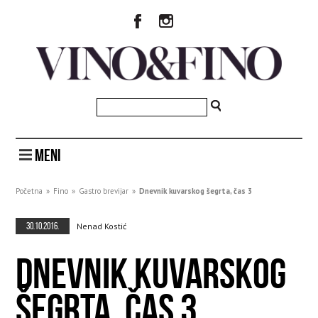
MENI
Početna
»
Fino
»
Gastro brevijar
»
Dnevnik kuvarskog šegrta, čas 3
30.10.2016.
Nenad Kostić
DNEVNIK KUVARSKOG
ŠEGRTA, ČAS 3