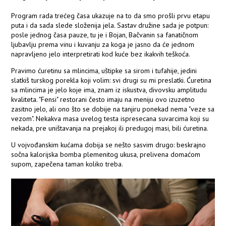
Program rada trećeg časa ukazuje na to da smo prošli prvu etapu
puta i da sada slede složenija jela. Sastav družine sada je potpun:
posle jednog časa pauze, tu je i Bojan, Bačvanin sa fanatičnom
ljubavlju prema vinu i kuvanju za koga je jasno da će jednom
napravljeno jelo interpretirati kod kuće bez ikakvih teškoća.
Pravimo ćuretinu sa mlincima, uštipke sa sirom i tufahije, jedini
slatkiš turskog porekla koji volim: svi drugi su mi preslatki. Ćuretina
sa mlincima je jelo koje ima, znam iz iskustva, divovsku amplitudu
kvaliteta. "Fensi" restorani često imaju na meniju ovo izuzetno
zasitno jelo, ali ono što se dobije na tanjiru ponekad nema "veze sa
vezom". Nekakva masa uvelog testa ispresecana suvarcima koji su
nekada, pre uništavanja na prejakoj ili predugoj masi, bili ćuretina.
U vojvođanskim kućama dobija se nešto sasvim drugo: beskrajno
sočna kalorijska bomba plemenitog ukusa, prelivena domaćom
supom, zapečena taman koliko treba.