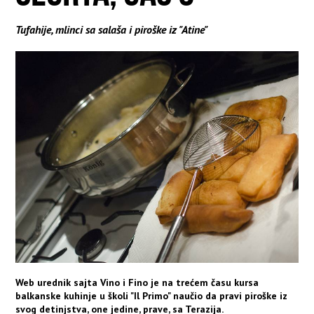
Tufahije, mlinci sa salaša i piroške iz "Atine"
Web urednik sajta Vino i Fino je na trećem času kursa
balkanske kuhinje u školi "Il Primo" naučio da pravi piroške iz
svog detinjstva, one jedine, prave, sa Terazija.