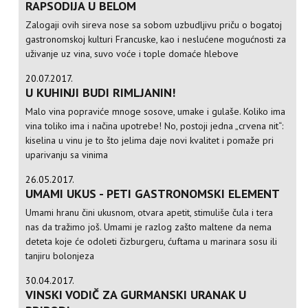
RAPSODIJA U BELOM
Zalogaji ovih sireva nose sa sobom uzbudljivu priču o bogatoj
gastronomskoj kulturi Francuske, kao i neslućene mogućnosti za
uživanje uz vina, suvo voće i tople domaće hlebove
20.07.2017.
U KUHINJI BUDI RIMLJANIN!
Malo vina popraviće mnoge sosove, umake i gulaše. Koliko ima
vina toliko ima i načina upotrebe! No, postoji jedna „crvena nit“:
kiselina u vinu je to što jelima daje novi kvalitet i pomaže pri
uparivanju sa vinima
26.05.2017.
UMAMI UKUS - PETI GASTRONOMSKI ELEMENT
Umami hranu čini ukusnom, otvara apetit, stimuliše čula i tera
nas da tražimo još. Umami je razlog zašto maltene da nema
deteta koje će odoleti čizburgeru, ćuftama u marinara sosu ili
tanjiru bolonjeza
30.04.2017.
VINSKI VODIČ ZA GURMANSKI URANAK U