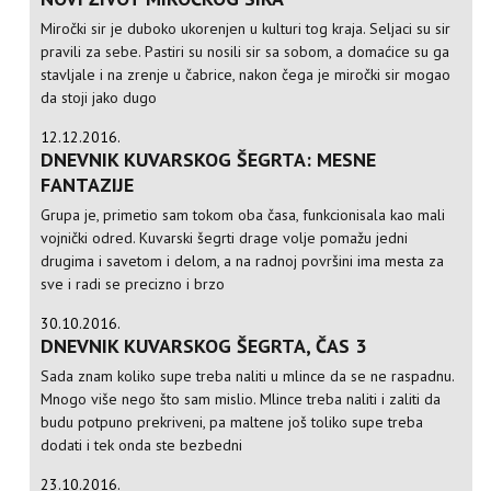
Miročki sir je duboko ukorenjen u kulturi tog kraja. Seljaci su sir
pravili za sebe. Pastiri su nosili sir sa sobom, a domaćice su ga
stavljale i na zrenje u čabrice, nakon čega je miročki sir mogao
da stoji jako dugo
12.12.2016.
DNEVNIK KUVARSKOG ŠEGRTA: MESNE
FANTAZIJE
Grupa je, primetio sam tokom oba časa, funkcionisala kao mali
vojnički odred. Kuvarski šegrti drage volje pomažu jedni
drugima i savetom i delom, a na radnoj površini ima mesta za
sve i radi se precizno i brzo
30.10.2016.
DNEVNIK KUVARSKOG ŠEGRTA, ČAS 3
Sada znam koliko supe treba naliti u mlince da se ne raspadnu.
Mnogo više nego što sam mislio. Mlince treba naliti i zaliti da
budu potpuno prekriveni, pa maltene još toliko supe treba
dodati i tek onda ste bezbedni
23.10.2016.