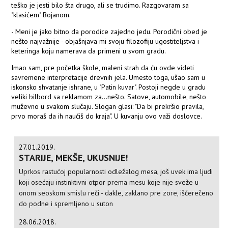
teško je jesti bilo šta drugo, ali se trudimo. Razgovaram sa
"klasićem" Bojanom.
- Meni je jako bitno da porodice zajedno jedu. Porodični obed je
nešto najvažnije - objašnjava mi svoju filozofiju ugostiteljstva i
keteringa koju namerava da primeni u svom gradu.
Imao sam, pre početka škole, maleni strah da ću ovde videti
savremene interpretacije drevnih jela. Umesto toga, ušao sam u
iskonsko shvatanje ishrane, u "Patin kuvar". Postoji negde u gradu
veliki bilbord sa reklamom za...nešto. Satove, automobile, nešto
muževno u svakom slučaju. Slogan glasi: "Da bi prekršio pravila,
prvo moraš da ih naučiš do kraja". U kuvanju ovo važi doslovce.
27.01.2019.
STARIJE, MEKŠE, UKUSNIJE!
Uprkos rastućoj popularnosti odležalog mesa, još uvek ima ljudi
koji osećaju instinktivni otpor prema mesu koje nije sveže u
onom seoskom smislu reči - dakle, zaklano pre zore, iščerečeno
do podne i spremljeno u suton
28.06.2018.