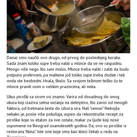
Danas smo naučili ovo drugo, od prvog do poslednjeg koraka.
Sada znam koliko supe treba naliti u mlince da se ne raspadnu.
Mnogo više nego što sam mislio. Mlince treba naliti i zaliti da budu
potpuno prekriveni, pa maltene još toliko supe treba dodati i tek
onda ste bezbedni. Hvala, školo. Sa svojom težinom teško ću te
mlince praviti osim o velikim praznicima, ali neka.
Ukus piroški sa sirom svi znamo. Varira od dosadnog do onog
ukusa koji izaziva setna sećanja na detinjstvo, što zavisi od mnogih
faktora, od tretmana testa do izbora sira. Naš "sensei" Nebojša
nekako je, posle više pokušaja, uspeo da rekonstruiše recept za
piroške koje su etalon za sve ostale, makar za ljude koji nose
uspomene na Beograd osamdesetih godina. Da, ovo su piroške iz
restorana "Atina". Iste one koje smo kao klinci čekali u redu na