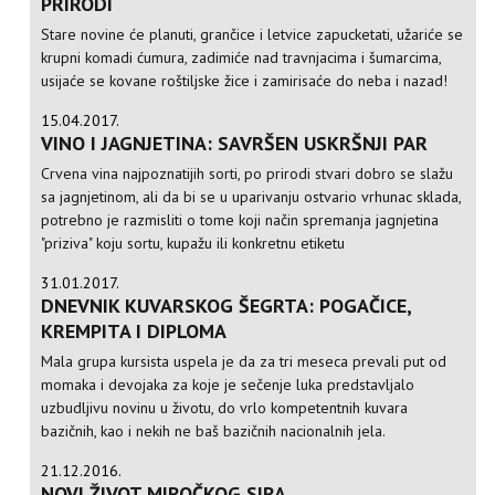
PRIRODI
Stare novine će planuti, grančice i letvice zapucketati, užariće se
krupni komadi ćumura, zadimiće nad travnjacima i šumarcima,
usijaće se kovane roštiljske žice i zamirisaće do neba i nazad!
15.04.2017.
VINO I JAGNJETINA: SAVRŠEN USKRŠNJI PAR
Crvena vina najpoznatijih sorti, po prirodi stvari dobro se slažu
sa jagnjetinom, ali da bi se u uparivanju ostvario vrhunac sklada,
potrebno je razmisliti o tome koji način spremanja jagnjetina
"priziva" koju sortu, kupažu ili konkretnu etiketu
31.01.2017.
DNEVNIK KUVARSKOG ŠEGRTA: POGAČICE,
KREMPITA I DIPLOMA
Mala grupa kursista uspela je da za tri meseca prevali put od
momaka i devojaka za koje je sečenje luka predstavljalo
uzbudljivu novinu u životu, do vrlo kompetentnih kuvara
bazičnih, kao i nekih ne baš bazičnih nacionalnih jela.
21.12.2016.
NOVI ŽIVOT MIROČKOG SIRA