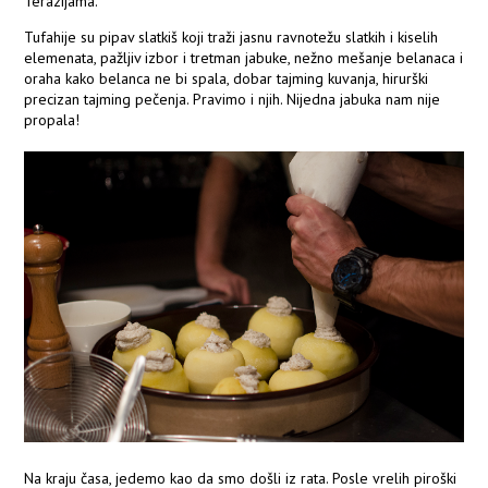
Terazijama.
Tufahije su pipav slatkiš koji traži jasnu ravnotežu slatkih i kiselih
elemenata, pažljiv izbor i tretman jabuke, nežno mešanje belanaca i
oraha kako belanca ne bi spala, dobar tajming kuvanja, hirurški
precizan tajming pečenja. Pravimo i njih. Nijedna jabuka nam nije
propala!
Na kraju časa, jedemo kao da smo došli iz rata. Posle vrelih piroški