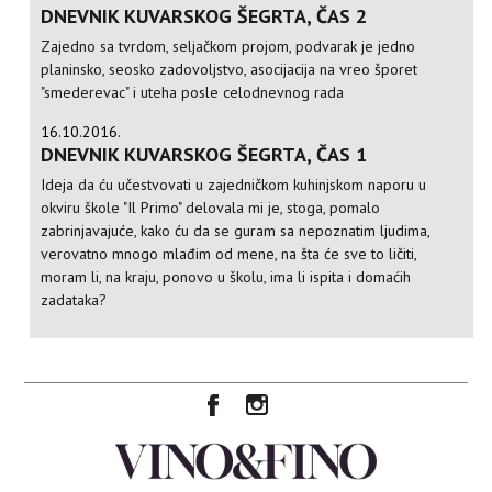
DNEVNIK KUVARSKOG ŠEGRTA, ČAS 2
Zajedno sa tvrdom, seljačkom projom, podvarak je jedno
planinsko, seosko zadovoljstvo, asocijacija na vreo šporet
"smederevac" i uteha posle celodnevnog rada
16.10.2016.
DNEVNIK KUVARSKOG ŠEGRTA, ČAS 1
Ideja da ću učestvovati u zajedničkom kuhinjskom naporu u
okviru škole "Il Primo" delovala mi je, stoga, pomalo
zabrinjavajuće, kako ću da se guram sa nepoznatim ljudima,
verovatno mnogo mlađim od mene, na šta će sve to ličiti,
moram li, na kraju, ponovo u školu, ima li ispita i domaćih
zadataka?