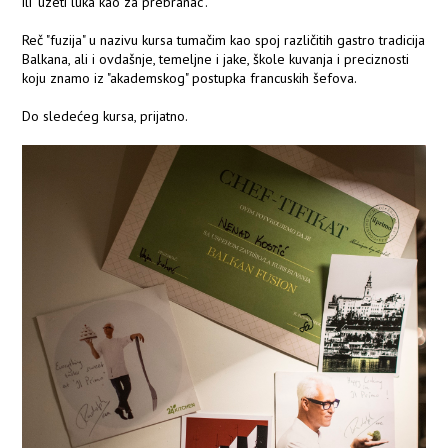
ili "uzeti luka kao za prebranac".
Reč "fuzija" u nazivu kursa tumačim kao spoj različitih gastro tradicija
Balkana, ali i ovdašnje, temeljne i jake, škole kuvanja i preciznosti
koju znamo iz "akademskog" postupka francuskih šefova.
Do sledećeg kursa, prijatno.