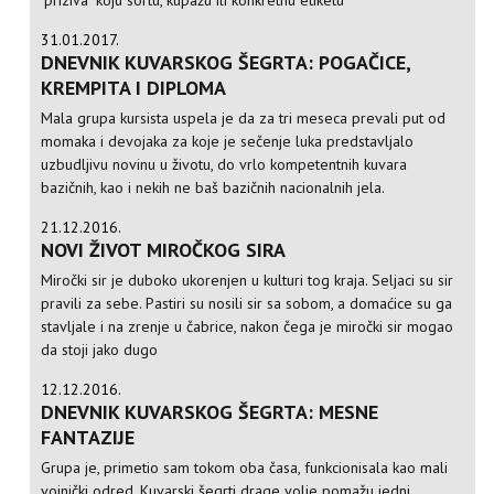
"priziva" koju sortu, kupažu ili konkretnu etiketu
31.01.2017.
DNEVNIK KUVARSKOG ŠEGRTA: POGAČICE,
KREMPITA I DIPLOMA
Mala grupa kursista uspela je da za tri meseca prevali put od
momaka i devojaka za koje je sečenje luka predstavljalo
uzbudljivu novinu u životu, do vrlo kompetentnih kuvara
bazičnih, kao i nekih ne baš bazičnih nacionalnih jela.
21.12.2016.
NOVI ŽIVOT MIROČKOG SIRA
Miročki sir je duboko ukorenjen u kulturi tog kraja. Seljaci su sir
pravili za sebe. Pastiri su nosili sir sa sobom, a domaćice su ga
stavljale i na zrenje u čabrice, nakon čega je miročki sir mogao
da stoji jako dugo
12.12.2016.
DNEVNIK KUVARSKOG ŠEGRTA: MESNE
FANTAZIJE
Grupa je, primetio sam tokom oba časa, funkcionisala kao mali
vojnički odred. Kuvarski šegrti drage volje pomažu jedni