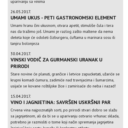
uparivanju sa vinima
26.05.2017.
UMAMI UKUS - PETI GASTRONOMSKI ELEMENT
Umami hranu čini ukusnom, otvara apetit, stimuliše čula i tera
nas da tražimo još. Umami je razlog zašto maltene da nema
deteta koje će odoleti čizburgeru, ćuftama u marinara sosu ili
tanjiru bolonjeza
30.04.2017.
VINSKI VODIČ ZA GURMANSKI URANAK U
PRIRODI
Stare novine će planuti, grančice i letvice zapucketati, užariće se
krupni komadi ćumura, zadimiće nad travnjacima i šumarcima,
usijaće se kovane roštiljske žice i zamirisaće do neba i nazad!
15.04.2017.
VINO I JAGNJETINA: SAVRŠEN USKRŠNJI PAR
Crvena vina najpoznatijih sorti, po prirodi stvari dobro se slažu
sa jagnjetinom, ali da bi se u uparivanju ostvario vrhunac sklada,
potrebno je razmisliti o tome koji način spremanja jagnjetina