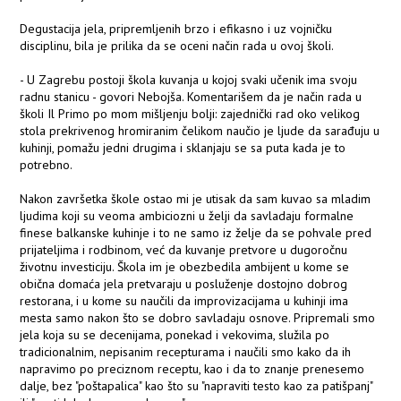
Degustacija jela, pripremljenih brzo i efikasno i uz vojničku
disciplinu, bila je prilika da se oceni način rada u ovoj školi.
- U Zagrebu postoji škola kuvanja u kojoj svaki učenik ima svoju
radnu stanicu - govori Nebojša. Komentarišem da je način rada u
školi Il Primo po mom mišljenju bolji: zajednički rad oko velikog
stola prekrivenog hromiranim čelikom naučio je ljude da sarađuju u
kuhinji, pomažu jedni drugima i sklanjaju se sa puta kada je to
potrebno.
Nakon završetka škole ostao mi je utisak da sam kuvao sa mladim
ljudima koji su veoma ambiciozni u želji da savladaju formalne
finese balkanske kuhinje i to ne samo iz želje da se pohvale pred
prijateljima i rodbinom, već da kuvanje pretvore u dugoročnu
životnu investiciju. Škola im je obezbedila ambijent u kome se
obična domaća jela pretvaraju u posluženje dostojno dobrog
restorana, i u kome su naučili da improvizacijama u kuhinji ima
mesta samo nakon što se dobro savladaju osnove. Pripremali smo
jela koja su se decenijama, ponekad i vekovima, služila po
tradicionalnim, nepisanim recepturama i naučili smo kako da ih
napravimo po preciznom receptu, kao i da to znanje prenesemo
dalje, bez "poštapalica" kao što su "napraviti testo kao za patišpanj"