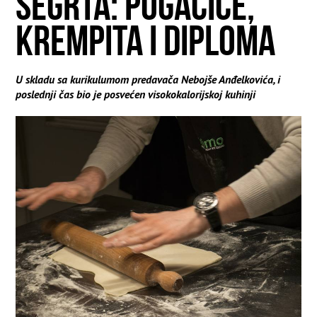
ŠEGRTA: POGAČICE,
KREMPITA I DIPLOMA
U skladu sa kurikulumom predavača Nebojše Anđelkovića, i
poslednji čas bio je posvećen visokokalorijskoj kuhinji