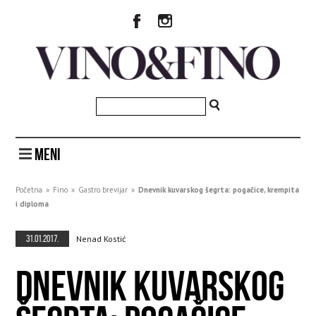
MENI
Početna
»
Fino
»
Gastro brevijar
»
Dnevnik kuvarskog šegrta: pogačice, krempita
i diploma
31.01.2017.
Nenad Kostić
DNEVNIK KUVARSKOG