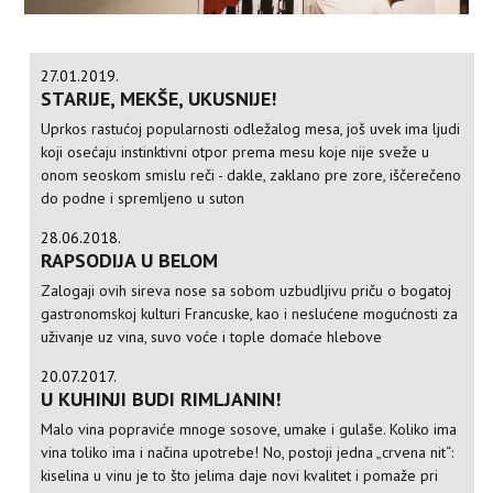
27.01.2019.
STARIJE, MEKŠE, UKUSNIJE!
Uprkos rastućoj popularnosti odležalog mesa, još uvek ima ljudi
koji osećaju instinktivni otpor prema mesu koje nije sveže u
onom seoskom smislu reči - dakle, zaklano pre zore, iščerečeno
do podne i spremljeno u suton
28.06.2018.
RAPSODIJA U BELOM
Zalogaji ovih sireva nose sa sobom uzbudljivu priču o bogatoj
gastronomskoj kulturi Francuske, kao i neslućene mogućnosti za
uživanje uz vina, suvo voće i tople domaće hlebove
20.07.2017.
U KUHINJI BUDI RIMLJANIN!
Malo vina popraviće mnoge sosove, umake i gulaše. Koliko ima
vina toliko ima i načina upotrebe! No, postoji jedna „crvena nit“:
kiselina u vinu je to što jelima daje novi kvalitet i pomaže pri