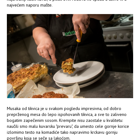
najvećem naporu mašte.
Musaka od tikvica je u svakom pogledu impresivna, od dobro
preprženog mesa do lepo ispohovanih tikvica, a sve to zaliveno
bogatim zapečenim sosom. Krempite nisu zaostale u kvalitetu:
naučili smo malu kuvarsku "prevaru", da umesto cele gornje korice
izlomimo testo na komadiće tako napravimo krckavu gornju
površinu koja se seče sa lakoćom.