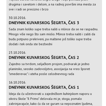
drugima i savetom i delom, a na radnoj površini ima mesta za
sve i radi se precizno i brzo
30.10.2016.
DNEVNIK KUVARSKOG ŠEGRTA, ČAS 3
Sada znam koliko supe treba naliti u mlince da se ne raspadnu.
Mnogo više nego što sam mislio. Mlince treba naliti i zaliti da
budu potpuno prekriveni, pa maltene još toliko supe treba
dodati i tek onda ste bezbedni
23.10.2016.
DNEVNIK KUVARSKOG ŠEGRTA, ČAS 2
Zajedno sa tvrdom, seljačkom projom, podvarak je jedno
planinsko, seosko zadovoljstvo, asocijacija na vreo šporet
"smederevac" i uteha posle celodnevnog rada
16.10.2016.
DNEVNIK KUVARSKOG ŠEGRTA, ČAS 1
Ideja da ću učestvovati u zajedničkom kuhinjskom naporu u
okviru škole "Il Primo" delovala mi je, stoga, pomalo
zabrinjavajuće, kako ću da se guram sa nepoznatim ljudima,