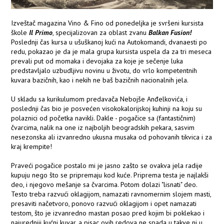
Izveštač magazina Vino & Fino od ponedeljka je svršeni kursista
škole
Il Primo
, specijalizovan za oblast zvanu
Balkan Fusion!
Poslednji čas kursa u ušuškanoj kući na Autokomandi, dvanaesti po
redu, pokazao je da je mala grupa kursista uspela da za tri meseca
prevali put od momaka i devojaka za koje je sečenje luka
predstavljalo uzbudljivu novinu u životu, do vrlo kompetentnih
kuvara bazičnih, kao i nekih ne baš bazičnih nacionalnih jela.
U skladu sa kurikulumom predavača Nebojše Anđelkovića, i
poslednji čas bio je posvećen visokokalorijskoj kuhinji na koju su
polaznici od početka navikli. Dakle - pogačice sa (fantastičnim)
čvarcima, nalik na one iz najboljih beogradskih pekara, sasvim
nesezonska ali izvanredno ukusna musaka od pohovanih tikvica i za
kraj krempite!
Praveći pogačice postalo mi je jasno zašto se ovakva jela radije
kupuju nego što se pripremaju kod kuće. Priprema testa je najlakši
deo, i njegovo mešanje sa čvarcima. Potom dolazi "lisnati" deo.
Testo treba razvući oklagijom, namazati ravnomernim slojem masti,
presaviti načetvoro, ponovo razvući oklagijom i opet namazati
testom, što je izvanredno mastan posao pred kojim bi poklekao i
najuredniji kućni kuvar, a pisac ovih redova ne spada u takve ni u