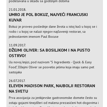
podešavana u skladu sa godišnjim dobima
21.01.2018.
UMRO JE POL BOKUZ, NAJVEĆI FRANCUSKI
KUVAR
Bokuz je proveo poslednje dane života u istoj kući u kojoj se i
rodio i u kojoj se nalazi njegov najčuveniji restoran, sa
jednostavnim imenom Paul Bocuse
11.09.2017.
DŽEJMI OLIVER: SA BOSILJKOM I NA PUSTO
OSTRVO!
Uu novoj knjizi, pod nazivom "5 Ingredients - Quick & Easy
Food", Džejmi Oliver se posvetio jelima koja imaju samo pet
sastojaka
26.07.2017.
ELEVEN MADISON PARK, NAJBOLJI RESTORAN
NA SVETU
Prva asocijacija za jenkijevske gastronomske domete često su
ostaju gojazni tinejdžeri od malena prezasićeni hot-dogovima i