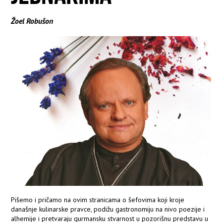
Žoel Robušon
Pišemo i pričamo na ovim stranicama o šefovima koji kroje
današnje kulinarske pravce, podižu gastronomiju na nivo poezije i
alhemije i pretvaraju gurmansku stvarnost u pozorišnu predstavu u