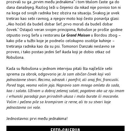
prozvali su ga „prvim među jednakima“ i tom titulom časte ga do
dana današnjeg. Razlog leži u činjenici da nikad nije povisio ton ni
na koga od svojih radnika bez obzira na situaciju. Svakog je uvek
tretirao kao sebi ravnog, a njegov moto koji često ponavlja glasi:
„Ako hoćeš da budeš dobar šef, prvo moraš da budeš dobar
čovek.“ Ostajući veran svojim principima, Robušon je prošle godine
otpustio svog šefa u restoranu
Le Grand Maison
u Bordou zbog –
kako piše u tužbi koje je podnelo celokupno osoblje kuhinje –
tretiranja radnika kao da su psi. Tomonori Danzaki neslavno se
proveo, i tako postao jedini šef ikada koji je dobio otkaz od
Robušona.
Kada su Robušona u jednom intervjuu pitali šta najčešće sebi
sprema za obrok, odgovorio je:
Ja sam običan čovek koji voli
jednostavne stvari. Recimo, odrezak i pomfrit, ali onaj fini, francuski.
Pored toga, veoma volim jaja. Napravio sam mnogo omleta do sada,
kao i salata. Uživam u dobroj zelenoj salati, pogotovo ako uz nju imam
i vrhunski paradajz pun prirodnih ukusa i malo burate ili mocarele.
Volim i pečeno pile sa krompirom iz rerne, ali to su stvari koje
jednostavno svi vole
.
Jednostavno: prvi među jednakima!
FOTO-GALERIJA