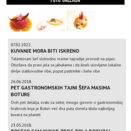
07.02.2022.
KUVANJE MORA BITI ISKRENO
Talentovani šef slobodno vreme najradije provodi na pijaci.
Obožava da pravi jela sa jabukama i da kiseli ulovljene lokalne
divlje slatkovodne ribe, poput pastrmke i bele ribe
26.06.2018.
PET GASTRONOMSKIH TAJNI ŠEFA MASIMA
BOTURE
Ovih pet detalja, svaki za sebe, mnogo govore o gastronomskoj
hrabrosti koja je Boturi već dva puta donela titulu najboljeg
kuvara na planeti
23.05.2018.