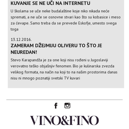
KUVANJE SE NE UČI NA INTERNETU
U školama se uče neke budalaštine koje niko nikada neće
spremati, a ne uče se osnovne stvari kao što su kobasice i meso
za ćevape. Samo treba da se prevede Eskofje, umesto svega
toga
13.12.2016.
ZAMERAM DŽEJMIJU OLIVERU TO ŠTO JE
NEUREDAN!
Stevo Karapandža je za one koji nisu rođeni u Jugoslaviji
verovatno teško objašnjiv fenomen. Bio je kulinarska zvezda
velikog formata, na način na koji to na našim prostorima danas
nisu ni mnogo poznatiji svetski TV kuvari