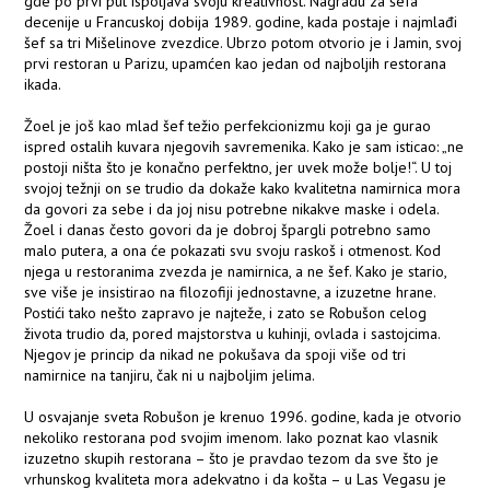
gde po prvi put ispoljava svoju kreativnost. Nagradu za šefa
decenije u Francuskoj dobija 1989. godine, kada postaje i najmlađi
šef sa tri Mišelinove zvezdice. Ubrzo potom otvorio je i Jamin, svoj
prvi restoran u Parizu, upamćen kao jedan od najboljih restorana
ikada.
Žoel je još kao mlad šef težio perfekcionizmu koji ga je gurao
ispred ostalih kuvara njegovih savremenika. Kako je sam isticao: „ne
postoji ništa što je konačno perfektno, jer uvek može bolje!“. U toj
svojoj težnji on se trudio da dokaže kako kvalitetna namirnica mora
da govori za sebe i da joj nisu potrebne nikakve maske i odela.
Žoel i danas često govori da je dobroj špargli potrebno samo
malo putera, a ona će pokazati svu svoju raskoš i otmenost. Kod
njega u restoranima zvezda je namirnica, a ne šef. Kako je stario,
sve više je insistirao na filozofiji jednostavne, a izuzetne hrane.
Postići tako nešto zapravo je najteže, i zato se Robušon celog
života trudio da, pored majstorstva u kuhinji, ovlada i sastojcima.
Njegov je princip da nikad ne pokušava da spoji više od tri
namirnice na tanjiru, čak ni u najboljim jelima.
U osvajanje sveta Robušon je krenuo 1996. godine, kada je otvorio
nekoliko restorana pod svojim imenom. Iako poznat kao vlasnik
izuzetno skupih restorana – što je pravdao tezom da sve što je
vrhunskog kvaliteta mora adekvatno i da košta – u Las Vegasu je