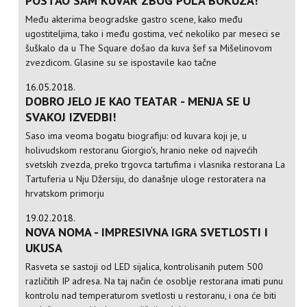
POSTAO SAM KUVAR ZBOG POLA BOKUZA!
Među akterima beogradske gastro scene, kako među
ugostiteljima, tako i među gostima, već nekoliko par meseci se
šuškalo da u The Square došao da kuva šef sa Mišelinovom
zvezdicom. Glasine su se ispostavile kao tačne
16.05.2018.
DOBRO JELO JE KAO TEATAR - MENJA SE U
SVAKOJ IZVEDBI!
Saso ima veoma bogatu biografiju: od kuvara koji je, u
holivudskom restoranu Giorgio's, hranio neke od najvećih
svetskih zvezda, preko trgovca tartufima i vlasnika restorana La
Tartuferia u Nju Džersiju, do današnje uloge restoratera na
hrvatskom primorju
19.02.2018.
NOVA NOMA - IMPRESIVNA IGRA SVETLOSTI I
UKUSA
Rasveta se sastoji od LED sijalica, kontrolisanih putem 500
različitih IP adresa. Na taj način će osoblje restorana imati punu
kontrolu nad temperaturom svetlosti u restoranu, i ona će biti