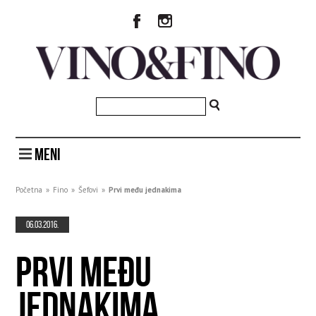
MENI
Početna
»
Fino
»
Šefovi
»
Prvi među jednakima
06.03.2016.
PRVI MEĐU
JEDNAKIMA