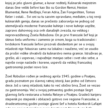
kojoj je jelo glavni glumac, a kuvar reditelj. Kulinarski mejnstrim
danas čine veliki šefovi kao što su Gordon Remzi, Heston
Blumental, Rene Redžepi, Feran Adria, Žan Fongerihten, Tomas
Keler i ostali... Svi oni su tu sasvim opravdano, međutim, u toj reviji
kulinarskih genija, danas se prečesto zaboravlja ne jednog od
utemeljivača moderne francuske kuhinje i nove kuhinje uopšte,
zapravo duhovnog oca svih današnjih zvezda, na velikog i
neprevaziđenog Žoela Robušona. On je prvi francuski šef koji je
skinuo belu uniformu i zamenio je crnom, koga su tradicionalni i
tvrdokorni francuski šefovi prozvali disidentom jer se u svojoj
mladosti nije fokusirao samo na lokalno i naučeno, već se usudio
da proširi vidike shvativši da kulinarstvo nema granice. Istraživao je,
grešio, ali i uspevao, i najvažnije: menjao sebe i svet oko sebe, a
najviše svoje nasleđe i korene, uspevši da velikoj francuskoj
gastronomiji podari novo lice.
Žoel Robušon rođen je sedmog aprila 1945. godine u Poatjeu,
gradu poznatom po slavnoj ratnoj istoriji, kao jedno od četvoro
dece. Još u ranoj mladosti, kako to već obično biva, Žoel se vezao
za gastronomiju. Već u svojoj petnaestoj godini postaje šegrt
glavnog šefa restorana u hotelu Releye u Poatjeu. Gradeći karijeru
stepenik po stepenik i obilazeći gotovo sve regione Francuske, u
dvadesetosmoj godini postaje glavni šef u hotelu Konkordi-Lafajet