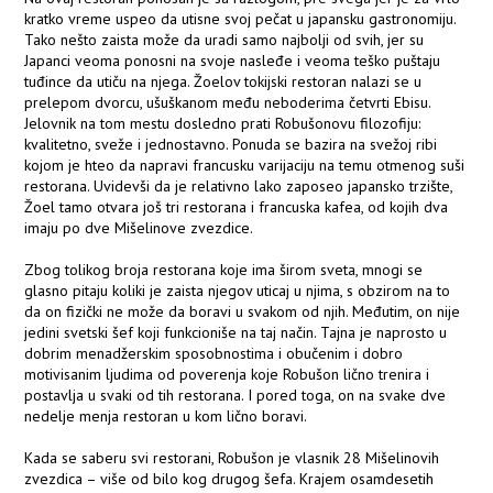
kratko vreme uspeo da utisne svoj pečat u japansku gastronomiju.
Tako nešto zaista može da uradi samo najbolji od svih, jer su
Japanci veoma ponosni na svoje nasleđe i veoma teško puštaju
tuđince da utiču na njega. Žoelov tokijski restoran nalazi se u
prelepom dvorcu, ušuškanom među neboderima četvrti Ebisu.
Jelovnik na tom mestu dosledno prati Robušonovu filozofiju:
kvalitetno, sveže i jednostavno. Ponuda se bazira na svežoj ribi
kojom je hteo da napravi francusku varijaciju na temu otmenog suši
restorana. Uvidevši da je relativno lako zaposeo japansko trzište,
Žoel tamo otvara još tri restorana i francuska kafea, od kojih dva
imaju po dve Mišelinove zvezdice.
Zbog tolikog broja restorana koje ima širom sveta, mnogi se
glasno pitaju koliki je zaista njegov uticaj u njima, s obzirom na to
da on fizički ne može da boravi u svakom od njih. Međutim, on nije
jedini svetski šef koji funkcioniše na taj način. Tajna je naprosto u
dobrim menadžerskim sposobnostima i obučenim i dobro
motivisanim ljudima od poverenja koje Robušon lično trenira i
postavlja u svaki od tih restorana. I pored toga, on na svake dve
nedelje menja restoran u kom lično boravi.
Kada se saberu svi restorani, Robušon je vlasnik 28 Mišelinovih
zvezdica – više od bilo kog drugog šefa. Krajem osamdesetih