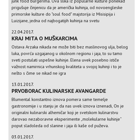
junk food burgerima. Ova slika iz popularne kulture ponekad
prigušuje činjenicu da je američka kuhinja, od novoengleske
primorske kulture do "soul food" majstorija iz Misisipija i
Luizijane, jedna od najbogatijih kuhinja na svetu
22.04.2017.
KRAJ MITA O MUŠKARCIMA
Ostava Arzaka nikada ne može biti bez maslinovog ulja, belog
luka, povrća uzgajanog u okolnom regionu i jaja, to su tamo
sveti postulati uspešne kuhinje. Elena uvek posebno ističe
važnost namirnica vrhunskog kvaliteta u svojoj kuhinji i to je
nešto s čime se nikad ne igra
13.01.2017.
PRVOBORAC KULINARSKE AVANGARDE
Blumental konstantno iznova pomera same temelje
gastronomije i u stanju je da nas uvek iznova iznenadi, On je
originalni kulinarski alhemičar koji je svetskom kulinarstvu
darovao nezaboravne eksperimente „molekularne kuhinje“
poput sladoleda od slanine i jaja ili kaše od puževa.
03.01.2017.